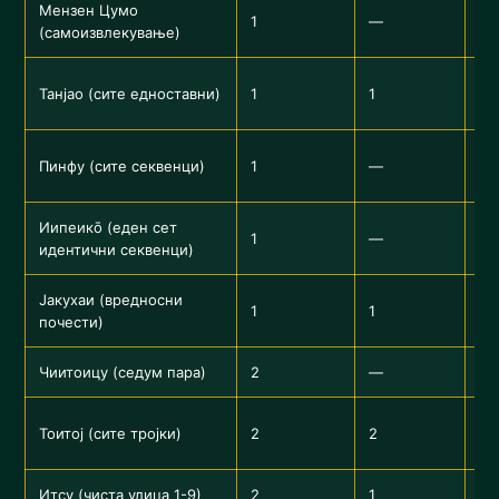
Мензен Цумо
Са
1
—
(самоизвлекување)
др
Бе
Танјао (сите едноставни)
1
1
до
Бе
Пинфу (сите секвенци)
1
—
за
Иипеикō (еден сет
1
—
На
идентични секвенци)
Јакухаи (вредносни
Зм
1
1
почести)
тр
Чиитоицу (седум пара)
2
—
Се
Си
Тоитој (сите тројки)
2
2
че
Итсу (чиста улица 1-9)
2
1
Ул