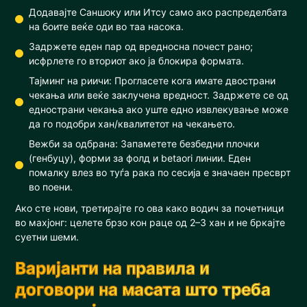
Додавајте Саншоку или Итсу само ако распределбата
на боите веќе оди во таа насока.
Задржете еден пар од вредносна почест рано;
исфрлете го вториот ако ја блокира формата.
Тајминг на риичи: Прогласете кога имате двострани
чекања или веќе заклучена вредност. Задржете се од
еднострани чекања ако уште едно извлекување може
да го подобри хан/квалитетот на чекањето.
Вежби за одбрана: Запаметете безбедни плочки
(генбуцу), форми за фолд и betaori линии. Еден
помалку влез во туѓа рака по сесија е значаен пресврт
во поени.
Ако сте нови, третирајте го ова како водич за почетници
во махјонг: целете брзо кон раце од 2–3 хан и не бркајте
суетни шеми.
Варијанти на правила и
договори на масата што треба