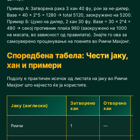
Пример А: Затворена рака 3 хан 40 фу, рон за не-дилер.
Base = 40 × 2^5 = 1280 → total 5120, заокружено на 5200.
Пример Б: Цумо на дилер, 2 хан 30 фу. Base = 30 × 2^4 =
480 → секој противник плаќа 960 (заокружено на 1000
на масата, во зависност од правилата). Знајте го ова за
самоуверено проценување на поените во Риичи Махјонг.
Споредбена табела: Чести јаку,
хан и примери
Подолу е практичен исечок од листата на јаку во Риичи
Махјонг што најчесто ќе ја користите.
Затворено
Отворено
Јаку (англиски)
Ед
хан
хан
Пр
Риичи
1
—
де