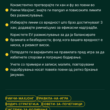
Конзистентно претворајте ги хан и фу во поени во
Риичи Махјонг; знајте ги mangan и повисоките лимити
без размислување.
Избирајте линии со вредност што брзо достигнуваат 3
хан; додавајте риичи/цумо за ефикасни надградби.
Користете EV размислување за да ја балансирате
брзината и безбедноста; фолд кога вашата вредност е
ниска, а ризикот висок.
Потврдете ги варијантите на правилата пред игра за да
избегнете спорови и погрешно бодирање.
Учете со примери и записи; малите, повторувани
подобрувања носат повеќе поени од ретко бркање
јакуман.
РИИЧИ-МАХЈОНГ
ПРАВИЛА-НА-ИГРА
ВОДИЧ-СТРАТЕГИЈА
СОВЕТИ-ЗА-ПОЧЕТНИЦИ
СИСТЕМИ-ЗА-БОДИРАЊЕ