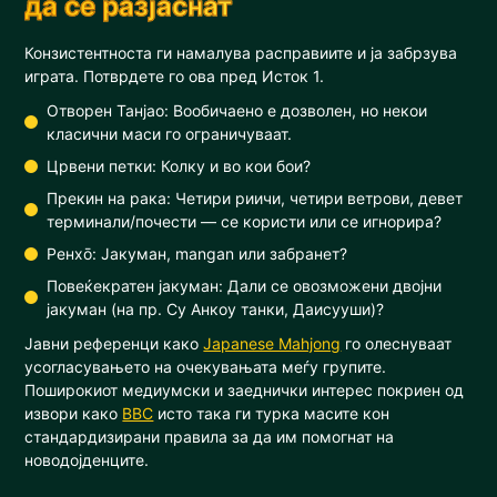
да се разјаснат
Конзистентноста ги намалува расправиите и ја забрзува
играта. Потврдете го ова пред Исток 1.
Отворен Танјао: Вообичаено е дозволен, но некои
класични маси го ограничуваат.
Црвени петки: Колку и во кои бои?
Прекин на рака: Четири риичи, четири ветрови, девет
терминали/почести — се користи или се игнорира?
Ренхō: Јакуман, mangan или забранет?
Повеќекратен јакуман: Дали се овозможени двојни
јакуман (на пр. Су Анкоу танки, Даисууши)?
Јавни референци како
Japanese Mahjong
го олеснуваат
усогласувањето на очекувањата меѓу групите.
Поширокиот медиумски и заеднички интерес покриен од
извори како
BBC
исто така ги турка масите кон
стандардизирани правила за да им помогнат на
новодојденците.