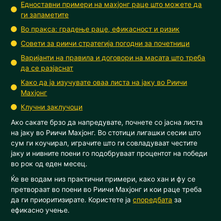
Едноставни примери на махјонг раце што можете да
ги запаметите
Во пракса: градење раце, ефикасност и ризик
Совети за риичи стратегија погодни за почетници
Варијанти на правила и договори на масата што треба
да се разјаснат
Како да ја изучувате оваа листа на јаку во Риичи
Махјонг
Клучни заклучоци
Ако сакате брзо да напредувате, почнете со јасна листа
на јаку во Риичи Махјонг. Во стотици лигашки сесии што
сум ги коучирал, играчите што ги совладуваат честите
јаку и нивните поени го подобруваат процентот на победи
во рок од еден месец.
Ќе ве водам низ практични примери, како хан и фу се
претвораат во поени во Риичи Махјонг и кои раце треба
да ги приоритизирате. Користете ја
споредбата
за
ефикасно учење.