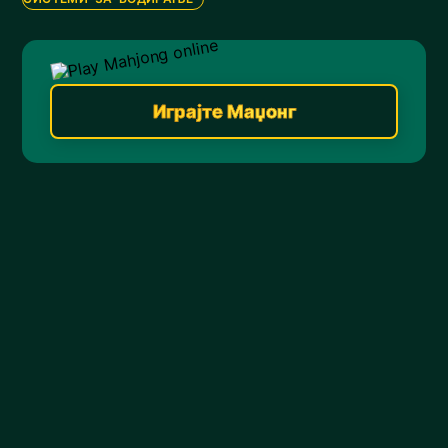
Играјте Маџонг