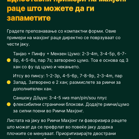
раце што можете да ги
запаметите
Градете препознавање со компактни форми. Овие
примери на махјонг раце директно се поврзуваат со
чести јаку.
Танјао + Пинфу + Мензен Цумо: 2-3-4m, 3-4-5p, 6-7-
8p, 4-5-6s, пар 7s; затворено цумо. Тоа е основа од 3
хан со фу од цумо и чекањето.
Итсу во пинсу: 1-2-3p, 4-5-6p, 7-8-9p, 2-3-4m, пар
Запад. Затворено е 2 хан; размислете за риичи за
дополнителен хан.
Саншоку Дōџун: 3-4-5 низ man/pin/sou плус
флексибилни странични блокови. Додајте риичи/цумо
за силни поени во Риичи Махјонг.
Листата на јаку во Риичи Махјонг ги фаворизира рацете
што можат да се префрлат во повеќе јаку додека
плочките се менуваат. Приоритизирајте двострани