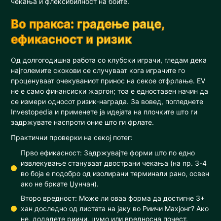
чекања и флексибилност на боите.
Во пракса: градење раце,
ефикасност и ризик
Од долгогодишна работа со клубски играчи, гледам дека
најголемите скокови се случуваат кога играчите го
проценуваат очекуваниот принос на секое отфрлање. EV
не е само финансиски жаргон; тоа е едноставен начин да
се измери односот ризик-награда. За вовед, погледнете
Investopedia и применете ја идејата на плочките што ги
задржувате наспроти оние што ги фрлате.
Практични проверки на секој потег:
Прво ефикасност: Задржувајте форми што по едно
извлекување стануваат двострани чекања (на пр. 3-4
во боја е подобро од изолирани терминали рано, освен
ако не бркате Џунчан).
Второ вредност: Може ли оваа форма да достигне 3+
хан доследно од листата на јаку во Риичи Махјонг? Ако
не, додадете риичи, цумо или вредносна почест.