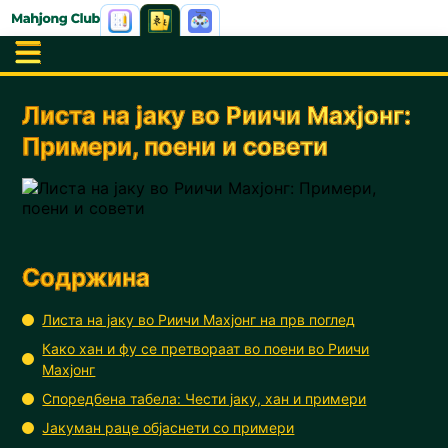
Листа на јаку во Риичи Махјонг:
Примери, поени и совети
Содржина
Листа на јаку во Риичи Махјонг на прв поглед
Како хан и фу се претвораат во поени во Риичи
Махјонг
Споредбена табела: Чести јаку, хан и примери
Јакуман раце објаснети со примери