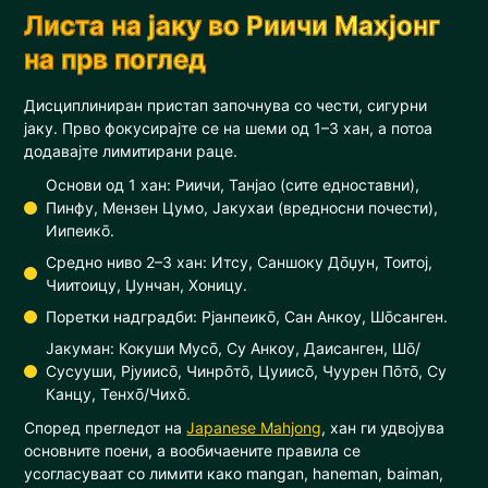
Листа на јаку во Риичи Махјонг
на прв поглед
Дисциплиниран пристап започнува со чести, сигурни
јаку. Прво фокусирајте се на шеми од 1–3 хан, а потоа
додавајте лимитирани раце.
Основи од 1 хан: Риичи, Танјао (сите едноставни),
Пинфу, Мензен Цумо, Јакухаи (вредносни почести),
Иипеикō.
Средно ниво 2–3 хан: Итсу, Саншоку Дōџун, Тоитој,
Чиитоицу, Џунчан, Хоницу.
Поретки надградби: Рјанпеикō, Сан Анкоу, Шōсанген.
Јакуман: Кокуши Мусō, Су Анкоу, Даисанген, Шō/
Сусууши, Рјуиисō, Чинрōтō, Цуиисō, Чуурен Пōтō, Су
Канцу, Тенхō/Чихō.
Според прегледот на
Japanese Mahjong
, хан ги удвојува
основните поени, а вообичаените правила се
усогласуваат со лимити како mangan, haneman, baiman,