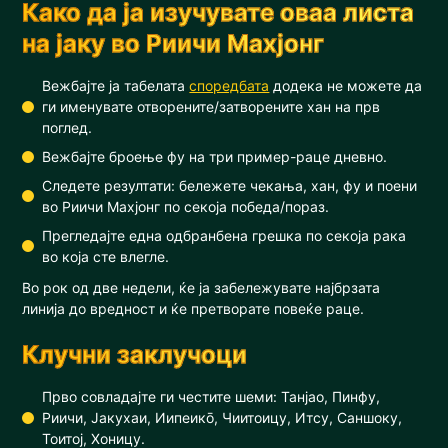
Како да ја изучувате оваа листа
на јаку во Риичи Махјонг
Вежбајте ја табелата
споредбата
додека не можете да
ги именувате отворените/затворените хан на прв
поглед.
Вежбајте броење фу на три пример-раце дневно.
Следете резултати: бележете чекања, хан, фу и поени
во Риичи Махјонг по секоја победа/пораз.
Прегледајте една одбранбена грешка по секоја рака
во која сте влегле.
Во рок од две недели, ќе ја забележувате најбрзата
линија до вредност и ќе претворате повеќе раце.
Клучни заклучоци
Прво совладајте ги честите шеми: Танјао, Пинфу,
Риичи, Јакухаи, Иипеикō, Чиитоицу, Итсу, Саншоку,
Тоитој, Хоницу.