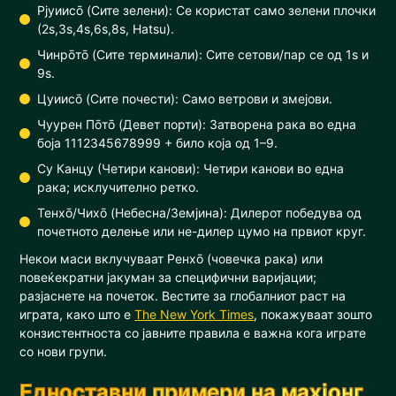
Рјуиисō (Сите зелени): Се користат само зелени плочки
(2s,3s,4s,6s,8s, Hatsu).
Чинрōтō (Сите терминали): Сите сетови/пар се од 1s и
9s.
Цуиисō (Сите почести): Само ветрови и змејови.
Чуурен Пōтō (Девет порти): Затворена рака во една
боја 1112345678999 + било која од 1–9.
Су Канцу (Четири канови): Четири канови во една
рака; исклучително ретко.
Тенхō/Чихō (Небесна/Земјина): Дилерот победува од
почетното делење или не-дилер цумо на првиот круг.
Некои маси вклучуваат Ренхō (човечка рака) или
повеќекратни јакуман за специфични варијации;
разјаснете на почеток. Вестите за глобалниот раст на
играта, како што е
The New York Times
, покажуваат зошто
конзистентноста со јавните правила е важна кога играте
со нови групи.
Едноставни примери на махјонг