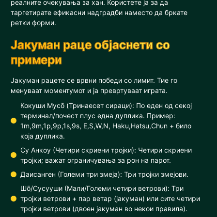
реалните очекувања за хан. Користете ја за да
таргетирате ефикасни надградби наместо да бркате
ретки форми.
Јакуман раце објаснети со
примери
Јакуман рацете се врвни победи со лимит. Тие го
менуваат моментумот и ја превртуваат играта.
Кокуши Мусō (Тринаесет сираци): По еден од секој
терминал/почест плус една дуплика. Пример:
1m,9m,1p,9p,1s,9s, E,S,W,N, Haku,Hatsu,Chun + било
која дуплика.
Су Анкоу (Четири скриени тројки): Четири скриени
тројки; важат ограничувања за рон на парот.
Даисанген (Големи три змеја): Три тројки змејови.
Шō/Сусууши (Мали/Големи четири ветрови): Три
тројки ветрови + пар ветар (јакуман) или сите четири
тројки ветрови (двоен јакуман во некои правила).