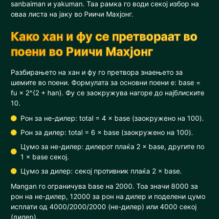
sanbaiman и yakuman. Таа рамка го води секој избор на
оваа листа на јаку во Риичи Махјонг.
Како хан и фу се претвораат во
поени во Риичи Махјонг
Разбирањето на хан и фу го претвора знаењето за
шемите во поени. Формулата за основни поени е: base =
fu × 2^(2 + han). Фу се заокружува нагоре до најблиските
10.
Рон за не-дилер: total = 4 × base (заокружено на 100).
Рон за дилер: total = 6 × base (заокружено на 100).
Цумо за не-дилер: дилерот плаќа 2 × base, другите по
1 × base секој.
Цумо за дилер: секој противник плаќа 2 × base.
Mangan го ограничува base на 2000. Тоа значи 8000 за
рон на не-дилер, 12000 за рон на дилер и поделени цумо
исплати од 4000/2000/2000 (не-дилер) или 4000 секој
(дилер).