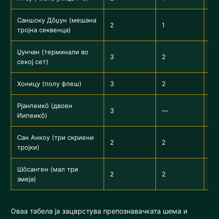
Саншоку Дōџун (мешана
2
1
Ис
тројна секвенца)
Џунчан (терминали во
Се
3
2
секој сет)
им
Хоницу (полу флеш)
3
2
Ед
Рјанпеикō (двоен
Дв
3
—
Иипеикō)
за
Сан Анкоу (три скриени
На
2
2
тројки)
па
Шōсанген (мал три
2
2
Дв
змеја)
Оваа табела ја зацврстува препознавачката шема и