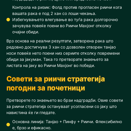
Контрола на ризик: Фолд против прогласен риичи кога
вашата рака е под 2 хан со лоши чекања.
Избегнувањето влегување во туѓа рака долгорочно
зачувува повеќе поени во Риичи Махјонг отколку
очајни обиди.
Врз основа на реални резултати, затворена рака што
редовно достигнува 3 хан со дозволен отворен танјао
носи повеќе нето поени низ сериите отколку повремени
обиди за јакуман. Така го претворате знаењето за
листата на јаку во Риичи Махјонг во победи.
Совети за риичи стратегија
погодни за почетници
Претворете го знаењето во брзи надградби. Овие совети
за риичи стратегија остануваат усогласени со јаку што
навистина ќе ги гледате.
Основна линија: Танјао + Пинфу + Риичи. Флексибилно
е, брзо и ефикасно.