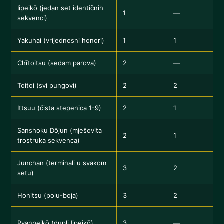
Iipeikō (jedan set identičnih
1
—
sekvenci)
Yakuhai (vrijednosni honori)
1
1
Z
Chītoitsu (sedam parova)
2
—
S
Toitoi (svi pungovi)
2
2
S
Ittsuu (čista stepenica 1-9)
2
1
S
Sanshoku Dōjun (mješovita
2
1
I
trostruka sekvenca)
Junchan (terminali u svakom
S
3
2
setu)
m
Honitsu (polu-boja)
3
2
J
D
Ryanpeikō (dupli Iipeikō)
3
—