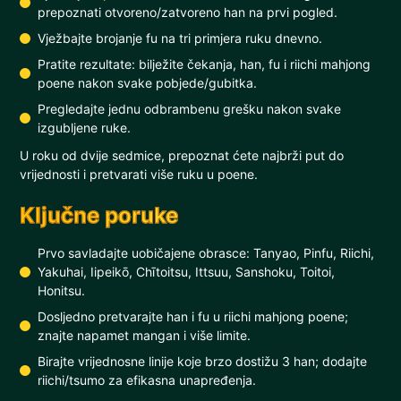
prepoznati otvoreno/zatvoreno han na prvi pogled.
Vježbajte brojanje fu na tri primjera ruku dnevno.
Pratite rezultate: bilježite čekanja, han, fu i riichi mahjong
poene nakon svake pobjede/gubitka.
Pregledajte jednu odbrambenu grešku nakon svake
izgubljene ruke.
U roku od dvije sedmice, prepoznat ćete najbrži put do
vrijednosti i pretvarati više ruku u poene.
Ključne poruke
Prvo savladajte uobičajene obrasce: Tanyao, Pinfu, Riichi,
Yakuhai, Iipeikō, Chītoitsu, Ittsuu, Sanshoku, Toitoi,
Honitsu.
Dosljedno pretvarajte han i fu u riichi mahjong poene;
znajte napamet mangan i više limite.
Birajte vrijednosne linije koje brzo dostižu 3 han; dodajte
riichi/tsumo za efikasna unapređenja.