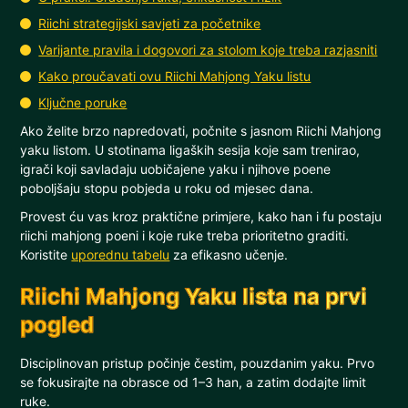
Riichi strategijski savjeti za početnike
Varijante pravila i dogovori za stolom koje treba razjasniti
Kako proučavati ovu Riichi Mahjong Yaku listu
Ključne poruke
Ako želite brzo napredovati, počnite s jasnom Riichi Mahjong
yaku listom. U stotinama ligaških sesija koje sam trenirao,
igrači koji savladaju uobičajene yaku i njihove poene
poboljšaju stopu pobjeda u roku od mjesec dana.
Provest ću vas kroz praktične primjere, kako han i fu postaju
riichi mahjong poeni i koje ruke treba prioritetno graditi.
Koristite
uporednu tabelu
za efikasno učenje.
Riichi Mahjong Yaku lista na prvi
pogled
Disciplinovan pristup počinje čestim, pouzdanim yaku. Prvo
se fokusirajte na obrasce od 1–3 han, a zatim dodajte limit
ruke.