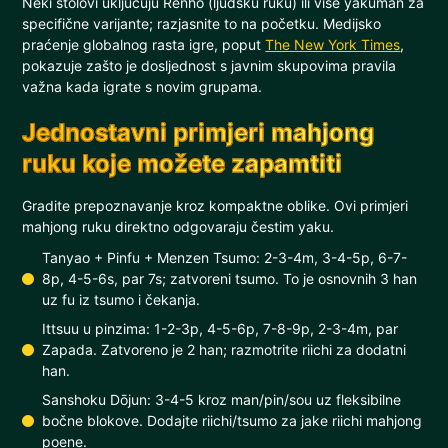
Neki stolovi uključuju Renhō (ljudsku ruku) ili više yakuman za
specifične varijante; razjasnite to na početku. Medijsko
praćenje globalnog rasta igre, poput
The New York Times
,
pokazuje zašto je dosljednost s javnim skupovima pravila
važna kada igrate s novim grupama.
Jednostavni primjeri mahjong
ruku koje možete zapamtiti
Gradite prepoznavanje kroz kompaktne oblike. Ovi primjeri
mahjong ruku direktno odgovaraju čestim yaku.
Tanyao + Pinfu + Menzen Tsumo: 2-3-4m, 3-4-5p, 6-7-
8p, 4-5-6s, par 7s; zatvoreni tsumo. To je osnovnih 3 han
uz fu iz tsumo i čekanja.
Ittsuu u pinzima: 1-2-3p, 4-5-6p, 7-8-9p, 2-3-4m, par
Zapada. Zatvoreno je 2 han; razmotrite riichi za dodatni
han.
Sanshoku Dōjun: 3-4-5 kroz man/pin/sou uz fleksibilne
bočne blokove. Dodajte riichi/tsumo za jake riichi mahjong
poene.