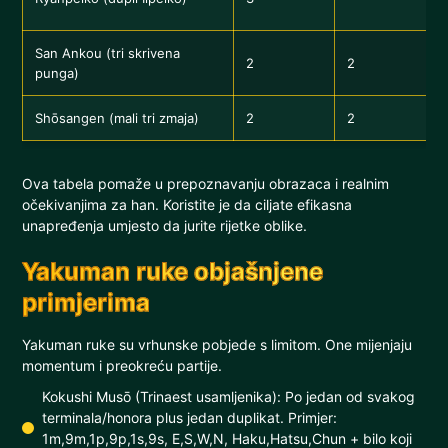
San Ankou (tri skrivena
N
2
2
punga)
p
Shōsangen (mali tri zmaja)
2
2
Ova tabela pomaže u prepoznavanju obrazaca i realnim
očekivanjima za han. Koristite je da ciljate efikasna
unapređenja umjesto da jurite rijetke oblike.
Yakuman ruke objašnjene
primjerima
Yakuman ruke su vrhunske pobjede s limitom. One mijenjaju
momentum i preokreću partije.
Kokushi Musō (Trinaest usamljenika): Po jedan od svakog
terminala/honora plus jedan duplikat. Primjer:
1m,9m,1p,9p,1s,9s, E,S,W,N, Haku,Hatsu,Chun + bilo koji