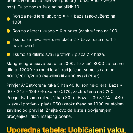
poene. Formula za osnovne poene je: baza = fu × 2^(2 +
han). Fu se zaokružuje na najbližih 10.
Ron za ne-dilere: ukupno = 4 × baza (zaokruženo na
100).
Ron za dilera: ukupno = 6 × baza (zaokruženo na 100).
Tsumo za ne-dilere: diler plaća 2 × baza, ostali po 1 ×
baza svaki.
Tsumo za dilera: svaki protivnik plaća 2 × baza.
Mangan ograničava bazu na 2000. To znači 8000 za ron ne-
dilera, 12000 za ron dilera i podijeljene tsumo isplate od
4000/2000/2000 (ne-diler) ili 4000 svaki (diler).
Primjer A: Zatvorena ruka 3 han 40 fu, ron ne-dilera. Baza =
40 × 2^5 = 1280 → ukupno 5120, zaokruženo na 5200.
Primjer B: Tsumo dilera, 2 han 30 fu. Baza = 30 × 2^4 = 480
→ svaki protivnik plaća 960 (zaokruženo na 1000 za stolom,
zavisno od pravila). Znajte ovo da biste s povjerenjem
procjenjivali riichi mahjong poene.
Uporedna tabela: Uobičajeni yaku,