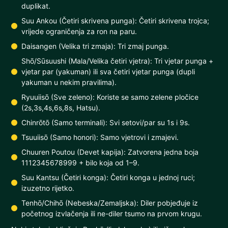
duplikat.
Suu Ankou (Četiri skrivena punga): Četiri skrivena trojca;
vrijede ograničenja za ron na paru.
Daisangen (Velika tri zmaja): Tri zmaj punga.
Shō/Sūsuushi (Mala/Velika četiri vjetra): Tri vjetar punga +
vjetar par (yakuman) ili sva četiri vjetar punga (dupli
yakuman u nekim pravilima).
Ryuuiisō (Sve zeleno): Koriste se samo zelene pločice
(2s,3s,4s,6s,8s, Hatsu).
Chinrōtō (Samo terminali): Svi setovi/par su 1s i 9s.
Tsuuiisō (Samo honori): Samo vjetrovi i zmajevi.
Chuuren Poutou (Devet kapija): Zatvorena jedna boja
1112345678999 + bilo koja od 1–9.
Suu Kantsu (Četiri konga): Četiri konga u jednoj ruci;
izuzetno rijetko.
Tenhō/Chihō (Nebeska/Zemaljska): Diler pobjeđuje iz
početnog izvlačenja ili ne-diler tsumo na prvom krugu.