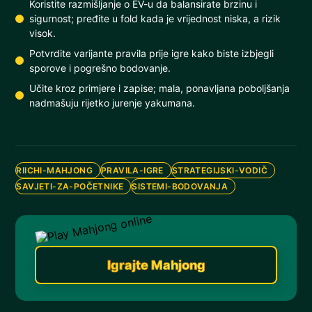
Koristite razmišljanje o EV-u da balansirate brzinu i
sigurnost; pređite u fold kada je vrijednost niska, a rizik
visok.
Potvrdite varijante pravila prije igre kako biste izbjegli
sporove i pogrešno bodovanje.
Učite kroz primjere i zapise; mala, ponavljana poboljšanja
nadmašuju rijetko jurenje yakumana.
RIICHI-MAHJONG
PRAVILA-IGRE
STRATEGIJSKI-VODIČ
SAVJETI-ZA-POČETNIKE
SISTEMI-BODOVANJA
Igrajte Mahjong