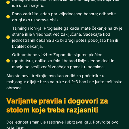
ide u tom smjeru.
Rano zadržite jedan par vrijednosnog honora; odbacite
drugi ako usporava oblik.
Tajming riichi-ja: Proglasite ga kada imate čekanje na dvije
strane ili je vrijednost već zaključana. Sačekajte kod
jednostranih čekanja ako bi drugi potez poboljšao han ili
kvalitet čekanja.
Odbrambene vježbe: Zapamtite sigurne pločice
(genbutsu), oblike za fold i betaori linije. Jedan deal-in
manje po sesiji znači značajan pomak u poenima.
Ako ste novi, tretirajte ovo kao vodič za početnike u
mahjongu: ciljajte brzo na ruke od 2–3 han i ne jurite taštinske
obrasce.
Varijante pravila i dogovori za
stolom koje treba razjasniti
Dosljednost smanjuje rasprave i ubrzava igru. Potvrdite ovo
prije East 1.