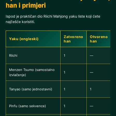
han i primjeri
Ispod je praktičan dio Riichi Mahjong yaku liste koji ćete
najčešće koristiti.
Zatvoreno
Otvoreno
Yaku (engleski)
han
han
P
Riichi
1
—
b
Menzen Tsumo (samostalno
1
—
izvlačenje)
B
Tanyao (samo jednostavni)
1
1
B
Pinfu (samo sekvence)
1
—
s