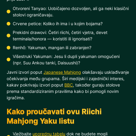
Otvoreni Tanyao: Uobičajeno dozvoljen, ali ga neki klasični
stolovi ograničavaju.
Crvene petice: Koliko ih ima i u kojim bojama?
Prekidni drawovi: Četiri riichi, četiri vjetra, devet
terminala/honora — koristiti ili ignorisati?
Renhō: Yakuman, mangan ili zabranjen?
Višestruki Yakuman: Jesu li dupli yakuman omogućeni
(npr. Suu Ankou tanki, Daisuushi)?
Javni izvori poput
Japanese Mahjong
olakšavaju usklađivanje
očekivanja među grupama. Širi medijski i zajednički interes,
kakav pokrivaju izvori poput
BBC
, također guraju stolove
prema standardiziranim pravilima kako bi pomogli novim
igračima.
Kako proučavati ovu Riichi
Mahjong Yaku listu
Vježbajte
uporednu tabelu
dok ne budete mogli