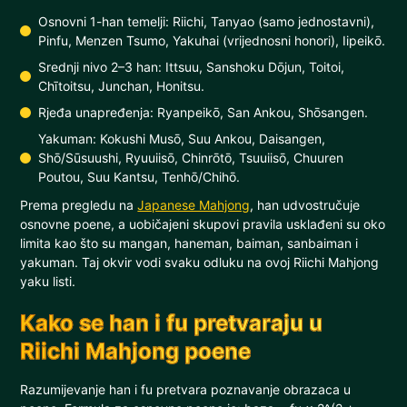
Osnovni 1-han temelji: Riichi, Tanyao (samo jednostavni),
Pinfu, Menzen Tsumo, Yakuhai (vrijednosni honori), Iipeikō.
Srednji nivo 2–3 han: Ittsuu, Sanshoku Dōjun, Toitoi,
Chītoitsu, Junchan, Honitsu.
Rjeđa unapređenja: Ryanpeikō, San Ankou, Shōsangen.
Yakuman: Kokushi Musō, Suu Ankou, Daisangen,
Shō/Sūsuushi, Ryuuiisō, Chinrōtō, Tsuuiisō, Chuuren
Poutou, Suu Kantsu, Tenhō/Chihō.
Prema pregledu na
Japanese Mahjong
, han udvostručuje
osnovne poene, a uobičajeni skupovi pravila usklađeni su oko
limita kao što su mangan, haneman, baiman, sanbaiman i
yakuman. Taj okvir vodi svaku odluku na ovoj Riichi Mahjong
yaku listi.
Kako se han i fu pretvaraju u
Riichi Mahjong poene
Razumijevanje han i fu pretvara poznavanje obrazaca u