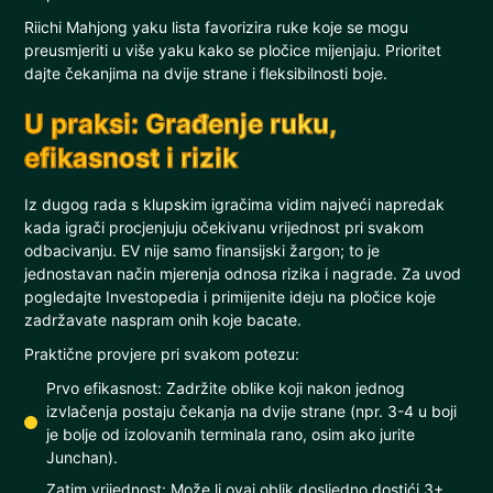
Riichi Mahjong yaku lista favorizira ruke koje se mogu
preusmjeriti u više yaku kako se pločice mijenjaju. Prioritet
dajte čekanjima na dvije strane i fleksibilnosti boje.
U praksi: Građenje ruku,
efikasnost i rizik
Iz dugog rada s klupskim igračima vidim najveći napredak
kada igrači procjenjuju očekivanu vrijednost pri svakom
odbacivanju. EV nije samo finansijski žargon; to je
jednostavan način mjerenja odnosa rizika i nagrade. Za uvod
pogledajte Investopedia i primijenite ideju na pločice koje
zadržavate naspram onih koje bacate.
Praktične provjere pri svakom potezu:
Prvo efikasnost: Zadržite oblike koji nakon jednog
izvlačenja postaju čekanja na dvije strane (npr. 3-4 u boji
je bolje od izolovanih terminala rano, osim ako jurite
Junchan).
Zatim vrijednost: Može li ovaj oblik dosljedno dostići 3+