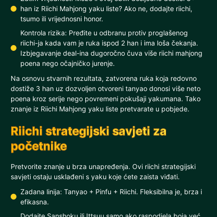
han iz Riichi Mahjong yaku liste? Ako ne, dodajte riichi,
tsumo ili vrijednosni honor.
Kontrola rizika: Pređite u odbranu protiv proglašenog
riichi-ja kada vam je ruka ispod 2 han i ima loša čekanja.
Izbjegavanje deal-ina dugoročno čuva više riichi mahjong
poena nego očajničko jurenje.
Na osnovu stvarnih rezultata, zatvorena ruka koja redovno
dostiže 3 han uz dozvoljen otvoreni tanyao donosi više neto
poena kroz serije nego povremeni pokušaji yakumana. Tako
znanje iz Riichi Mahjong yaku liste pretvarate u pobjede.
Riichi strategijski savjeti za
početnike
Pretvorite znanje u brza unapređenja. Ovi riichi strategijski
savjeti ostaju usklađeni s yaku koje ćete zaista viđati.
Zadana linija: Tanyao + Pinfu + Riichi. Fleksibilna je, brza i
efikasna.
Dodajte Sanshoku ili Ittsuu samo ako raspodjela boja već