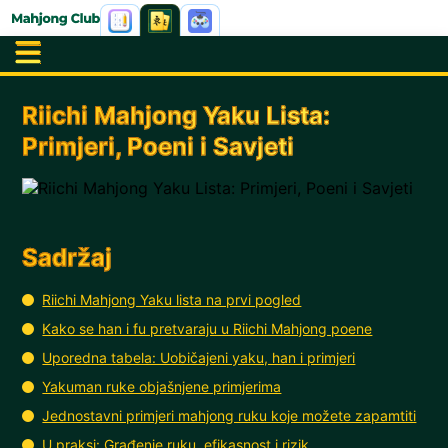
Riichi Mahjong Yaku Lista:
Primjeri, Poeni i Savjeti
Sadržaj
Riichi Mahjong Yaku lista na prvi pogled
Kako se han i fu pretvaraju u Riichi Mahjong poene
Uporedna tabela: Uobičajeni yaku, han i primjeri
Yakuman ruke objašnjene primjerima
Jednostavni primjeri mahjong ruku koje možete zapamtiti
U praksi: Građenje ruku, efikasnost i rizik