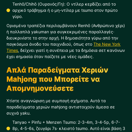
Tenhō/Chihō (Ουρανός/Γη): Ο ντίλερ κερδίζει από το
αρχικό τράβηγμα ή ο μη-ντίλερ με tsumo στον πρώτο
γύρο.
Ορισμένα τραπέζια περιλαμβάνουν Renhō (Ανθρώπινο χέρι)
ή πολλαπλά yakuman για συγκεκριμένες παραλλαγές·
διευκρινίστε το στην αρχή. Η δημοσιότητα γύρω από την
παγκόσμια άνοδο του παιχνιδιού, όπως στο
The New York
Times
, δείχνει γιατί η συνέπεια με τα δημόσια σετ κανόνων
έχει σημασία όταν παίζετε με νέες ομάδες.
Απλά Παραδείγματα Χεριών
Mahjong που Μπορείτε να
Απομνημονεύσετε
Χτίστε αναγνώριση με συμπαγή σχήματα. Αυτά τα
παραδείγματα χεριών mahjong αντιστοιχούν άμεσα σε
συχνά yaku.
Tanyao + Pinfu + Menzen Tsumo: 2-3-4m, 3-4-5p, 6-7-
8p, 4-5-6s, ζευγάρι 7s· κλειστό tsumo. Αυτό είναι βάση 3