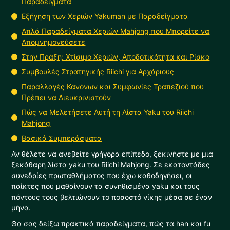
Παραδείγματα
Εξήγηση των Χεριών Yakuman με Παραδείγματα
Απλά Παραδείγματα Χεριών Mahjong που Μπορείτε να
Απομνημονεύσετε
Στην Πράξη: Χτίσιμο Χεριών, Αποδοτικότητα και Ρίσκο
Συμβουλές Στρατηγικής Riichi για Αρχάριους
Παραλλαγές Κανόνων και Συμφωνίες Τραπεζιού που
Πρέπει να Διευκρινιστούν
Πώς να Μελετήσετε Αυτή τη Λίστα Yaku του Riichi
Mahjong
Βασικά Συμπεράσματα
Αν θέλετε να ανεβείτε γρήγορα επίπεδο, ξεκινήστε με μια
ξεκάθαρη λίστα yaku του Riichi Mahjong. Σε εκατοντάδες
συνεδρίες πρωταθλήματος που έχω καθοδηγήσει, οι
παίκτες που μαθαίνουν τα συνηθισμένα yaku και τους
πόντους τους βελτιώνουν το ποσοστό νίκης μέσα σε έναν
μήνα.
Θα σας δείξω πρακτικά παραδείγματα, πώς τα han και fu