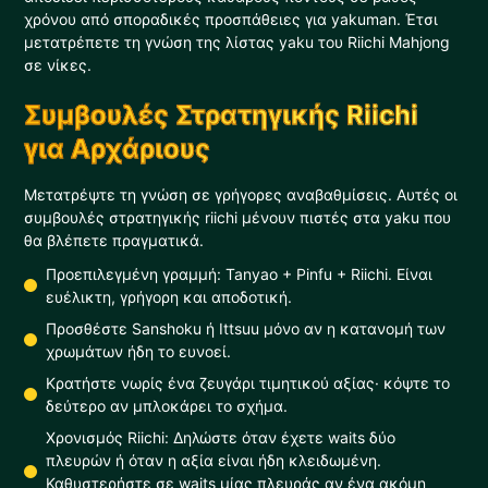
χρόνου από σποραδικές προσπάθειες για yakuman. Έτσι
μετατρέπετε τη γνώση της λίστας yaku του Riichi Mahjong
σε νίκες.
Συμβουλές Στρατηγικής Riichi
για Αρχάριους
Μετατρέψτε τη γνώση σε γρήγορες αναβαθμίσεις. Αυτές οι
συμβουλές στρατηγικής riichi μένουν πιστές στα yaku που
θα βλέπετε πραγματικά.
Προεπιλεγμένη γραμμή: Tanyao + Pinfu + Riichi. Είναι
ευέλικτη, γρήγορη και αποδοτική.
Προσθέστε Sanshoku ή Ittsuu μόνο αν η κατανομή των
χρωμάτων ήδη το ευνοεί.
Κρατήστε νωρίς ένα ζευγάρι τιμητικού αξίας· κόψτε το
δεύτερο αν μπλοκάρει το σχήμα.
Χρονισμός Riichi: Δηλώστε όταν έχετε waits δύο
πλευρών ή όταν η αξία είναι ήδη κλειδωμένη.
Καθυστερήστε σε waits μίας πλευράς αν ένα ακόμη