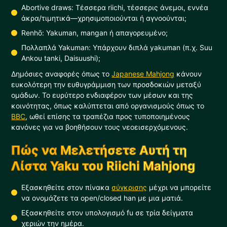
Abortive draws: Τέσσερα riichi, τέσσερις άνεμοι, εννέα
άκρα/τιμητικά—χρησιμοποιούνται ή αγνοούνται;
Renhō: Yakuman, mangan ή απαγορευμένο;
Πολλαπλά Yakuman: Υπάρχουν διπλά yakuman (π.χ. Suu
Ankou tanki, Daisuushi);
Δημόσιες αναφορές όπως το
Japanese Mahjong
κάνουν
ευκολότερη την ευθυγράμμιση των προσδοκιών μεταξύ
ομάδων. Το ευρύτερο ενδιαφέρον των μέσων και της
κοινότητας, όπως καλύπτεται από οργανισμούς όπως το
BBC
, ωθεί επίσης τα τραπέζια προς τυποποιημένους
κανόνες για να βοηθήσουν τους νεοεισερχόμενους.
Πώς να Μελετήσετε Αυτή τη
Λίστα Yaku του Riichi Mahjong
Εξασκηθείτε στον πίνακα
σύγκρισης
μέχρι να μπορείτε
να ονομάζετε τα open/closed han με μια ματιά.
Εξασκηθείτε στον υπολογισμό fu σε τρία δείγματα
χεριών την ημέρα.