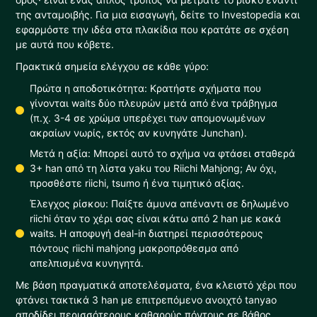
της ανταμοιβής. Για μια εισαγωγή, δείτε το Investopedia και
εφαρμόστε την ιδέα στα πλακίδια που κρατάτε σε σχέση
με αυτά που κόβετε.
Πρακτικά σημεία ελέγχου σε κάθε γύρο:
Πρώτα η αποδοτικότητα: Κρατήστε σχήματα που
γίνονται waits δύο πλευρών μετά από ένα τράβηγμα
(π.χ. 3-4 σε χρώμα υπερέχει των απομονωμένων
ακραίων νωρίς, εκτός αν κυνηγάτε Junchan).
Μετά η αξία: Μπορεί αυτό το σχήμα να φτάσει σταθερά
3+ han από τη λίστα yaku του Riichi Mahjong; Αν όχι,
προσθέστε riichi, tsumo ή ένα τιμητικό αξίας.
Έλεγχος ρίσκου: Παίξτε άμυνα απέναντι σε δηλωμένο
riichi όταν το χέρι σας είναι κάτω από 2 han με κακά
waits. Η αποφυγή deal-in διατηρεί περισσότερους
πόντους riichi mahjong μακροπρόθεσμα από
απελπισμένα κυνηγητά.
Με βάση πραγματικά αποτελέσματα, ένα κλειστό χέρι που
φτάνει τακτικά 3 han με επιτρεπόμενο ανοιχτό tanyao
αποδίδει περισσότερους καθαρούς πόντους σε βάθος