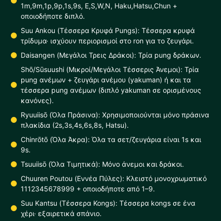
1m,9m,1p,9p,1s,9s, E,S,W,N, Haku,Hatsu,Chun +
οποιοδήποτε διπλό.
Suu Ankou (Τέσσερα Κρυφά Pungs): Τέσσερα κρυφά
τρίδυμα· ισχύουν περιορισμοί στο ron για το ζευγάρι.
Daisangen (Μεγάλοι Τρεις Δράκοι): Τρία pung δράκων.
Shō/Sūsuushi (Μικροί/Μεγάλοι Τέσσερις Άνεμοι): Τρία
pung ανέμων + ζευγάρι ανέμου (yakuman) ή και τα
τέσσερα pung ανέμων (διπλό yakuman σε ορισμένους
κανόνες).
Ryuuiisō (Όλα Πράσινα): Χρησιμοποιούνται μόνο πράσινα
πλακίδια (2s,3s,4s,6s,8s, Hatsu).
Chinrōtō (Όλα Άκρα): Όλα τα σετ/ζευγάρια είναι 1s και
9s.
Tsuuiisō (Όλα Τιμητικά): Μόνο άνεμοι και δράκοι.
Chuuren Poutou (Εννέα Πύλες): Κλειστό μονοχρωματικό
1112345678999 + οποιοδήποτε από 1–9.
Suu Kantsu (Τέσσερα Kongs): Τέσσερα kongs σε ένα
χέρι· εξαιρετικά σπάνιο.