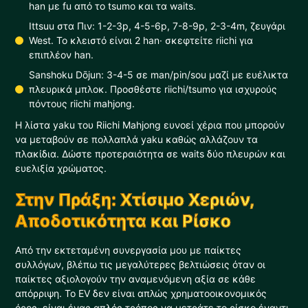
han με fu από το tsumo και τα waits.
Ittsuu στα Πιν: 1-2-3p, 4-5-6p, 7-8-9p, 2-3-4m, ζευγάρι
West. Το κλειστό είναι 2 han· σκεφτείτε riichi για
επιπλέον han.
Sanshoku Dōjun: 3-4-5 σε man/pin/sou μαζί με ευέλικτα
πλευρικά μπλοκ. Προσθέστε riichi/tsumo για ισχυρούς
πόντους riichi mahjong.
Η λίστα yaku του Riichi Mahjong ευνοεί χέρια που μπορούν
να μεταβούν σε πολλαπλά yaku καθώς αλλάζουν τα
πλακίδια. Δώστε προτεραιότητα σε waits δύο πλευρών και
ευελιξία χρώματος.
Στην Πράξη: Χτίσιμο Χεριών,
Αποδοτικότητα και Ρίσκο
Από την εκτεταμένη συνεργασία μου με παίκτες
συλλόγων, βλέπω τις μεγαλύτερες βελτιώσεις όταν οι
παίκτες αξιολογούν την αναμενόμενη αξία σε κάθε
απόρριψη. Το EV δεν είναι απλώς χρηματοοικονομικός
όρος· είναι ένας απλός τρόπος να μετράτε το ρίσκο έναντι