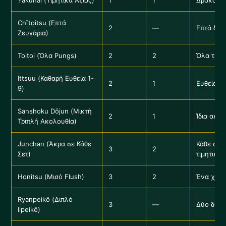
Yakuhai (Τιμητικά Αξίας)
1
1
Δράκοι, 
Chītoitsu (Επτά
2
—
Επτά δια
Ζευγάρια)
Toitoi (Όλα Pungs)
2
2
Όλα τρίδ
Ittsuu (Καθαρή Ευθεία 1-
2
1
Ευθεία σ
9)
Sanshoku Dōjun (Μικτή
2
1
Ίδια ακο
Τριπλή Ακολουθία)
Junchan (Άκρα σε Κάθε
Κάθε σετ
3
2
Σετ)
τιμητικά
Honitsu (Μισό Flush)
3
2
Ένα χρώμ
Ryanpeikō (Διπλό
3
—
Δύο διαφ
Iipeikō)