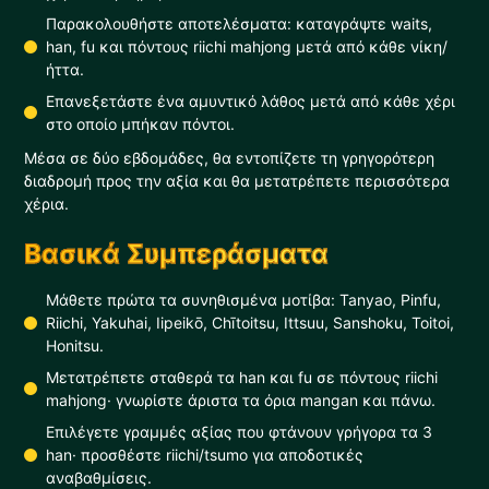
Παρακολουθήστε αποτελέσματα: καταγράψτε waits,
han, fu και πόντους riichi mahjong μετά από κάθε νίκη/
ήττα.
Επανεξετάστε ένα αμυντικό λάθος μετά από κάθε χέρι
στο οποίο μπήκαν πόντοι.
Μέσα σε δύο εβδομάδες, θα εντοπίζετε τη γρηγορότερη
διαδρομή προς την αξία και θα μετατρέπετε περισσότερα
χέρια.
Βασικά Συμπεράσματα
Μάθετε πρώτα τα συνηθισμένα μοτίβα: Tanyao, Pinfu,
Riichi, Yakuhai, Iipeikō, Chītoitsu, Ittsuu, Sanshoku, Toitoi,
Honitsu.
Μετατρέπετε σταθερά τα han και fu σε πόντους riichi
mahjong· γνωρίστε άριστα τα όρια mangan και πάνω.
Επιλέγετε γραμμές αξίας που φτάνουν γρήγορα τα 3
han· προσθέστε riichi/tsumo για αποδοτικές
αναβαθμίσεις.