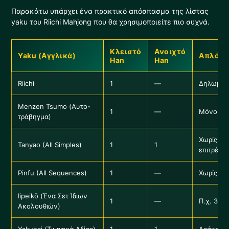
Παρακάτω υπάρχει ένα πρακτικό απόσπασμα της λίστας
yaku του Riichi Mahjong που θα χρησιμοποιείτε πιο συχνά.
Κλειστό
Ανοιχτό
Yaku (Αγγλικά)
Απλό Π
Han
Han
Riichi
1
—
Δηλωμένο
Menzen Tsumo (Αυτο-
1
—
Μόνο για
τράβηγμα)
Χωρίς άκ
Tanyao (All Simples)
1
1
επιτρέπο
Pinfu (All Sequences)
1
—
Χωρίς ζε
Iipeikō (Ένα Σετ Ίδιων
1
—
Π.χ. 3-4
Ακολουθιών)