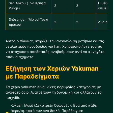
San Ankou (Τρία Κρυφά
Η μέθοδος
2
2
Pungs)
επιβεβαι
Shōsangen (Μικροί Τρεις
2
2
Δύο pung
Δράκοι)
Αυτός ο πίνακας στηρίζει την αναγνώριση μοτίβων και τις
ρεαλιστικές προσδοκίες για han. Χρησιμοποιήστε τον για
να στοχεύετε αποδοτικές αναβαθμίσεις αντί να κυνηγάτε
σπάνια σχήματα.
Εξήγηση των Χεριών Yakuman
με Παραδείγματα
Τα χέρια yakuman είναι νίκες κορυφαίας κατηγορίας με
ανώτατο όριο. Ανατρέπουν τη δυναμική και αλλάζουν το
παιχνίδι.
Kokushi Musō (Δεκατρείς Ορφανές): Ένα από κάθε
άκρο/τιμητικό συν ένα διπλό. Παράδειγμα: