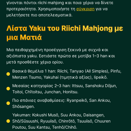
γίνονται πόντοι riichi mahjong και ποια χέρια να δίνετε
προτεραιότητα. Χρησιμοποιήστε τη
σύγκριση
για να
μελετήσετε πιο αποτελεσματικά.
Λίστα Yaku του Riichi Mahjong με
μια Ματιά
Μια πειθαρχημένη προσέγγιση ξεκινά με συχνά και
αξιόπιστα yaku. Εστιάστε πρώτα σε μοτίβα 1–3 han και
μετά προσθέστε χέρια ορίου.
Βασικά θεμέλια 1 han: Riichi, Tanyao (All Simples), Pinfu,
Menzen Tsumo, Yakuhai (τιμητικά αξίας), Iipeikō.
Μεσαίας κατηγορίας 2–3 han: Ittsuu, Sanshoku Dōjun,
Toitoi, Chītoitsu, Junchan, Honitsu.
Πιο σπάνιες αναβαθμίσεις: Ryanpeikō, San Ankou,
Shōsangen.
Yakuman: Kokushi Musō, Suu Ankou, Daisangen,
Shō/Sūsuushi, Ryuuiisō, Chinrōtō, Tsuuiisō, Chuuren
Poutou, Suu Kantsu, Tenhō/Chihō.