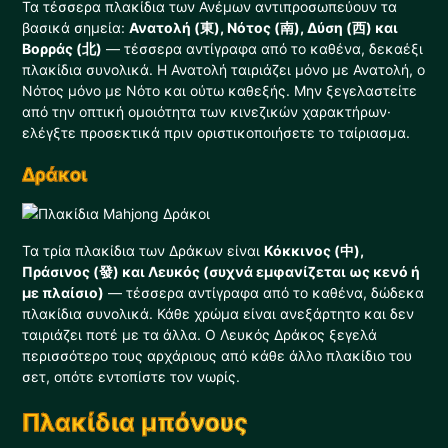
Τα τέσσερα πλακίδια των Ανέμων αντιπροσωπεύουν τα
βασικά σημεία:
Ανατολή (東), Νότος (南), Δύση (西) και
Βορράς (北)
— τέσσερα αντίγραφα από το καθένα, δεκαέξι
πλακίδια συνολικά. Η Ανατολή ταιριάζει μόνο με Ανατολή, ο
Νότος μόνο με Νότο και ούτω καθεξής. Μην ξεγελαστείτε
από την οπτική ομοιότητα των κινεζικών χαρακτήρων·
ελέγξτε προσεκτικά πριν οριστικοποιήσετε το ταίριασμα.
Δράκοι
Τα τρία πλακίδια των Δράκων είναι
Κόκκινος (中),
Πράσινος (發) και Λευκός (συχνά εμφανίζεται ως κενό ή
με πλαίσιο)
— τέσσερα αντίγραφα από το καθένα, δώδεκα
πλακίδια συνολικά. Κάθε χρώμα είναι ανεξάρτητο και δεν
ταιριάζει ποτέ με τα άλλα. Ο Λευκός Δράκος ξεγελά
περισσότερο τους αρχάριους από κάθε άλλο πλακίδιο του
σετ, οπότε εντοπίστε τον νωρίς.
Πλακίδια μπόνους