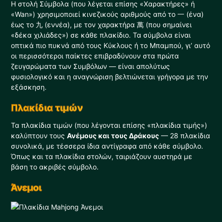
Η στολή Σύμβολα (που λέγεται επίσης «Χαρακτήρες» ή
«Wan») χρησιμοποιεί κινεζικούς αριθμούς από το 一 (ένα)
έως το 九 (εννέα), με τον χαρακτήρα 萬 (που σημαίνει
«δέκα χιλιάδες») σε κάθε πλακίδιο. Τα σύμβολα είναι
οπτικά πιο πυκνά από τους Κύκλους ή το Μπαμπού, γι’ αυτό
οι περισσότεροι παίκτες επιβραδύνουν στα πρώτα
ζευγαρώματα των Συμβόλων — είναι απολύτως
φυσιολογικό και η αναγνώριση βελτιώνεται γρήγορα με την
εξάσκηση.
Πλακίδια τιμών
Τα πλακίδια τιμών (που λέγονται επίσης «πλακίδια τιμής»)
καλύπτουν τους
Ανέμους και τους Δράκους
— 28 πλακίδια
συνολικά, με τέσσερα ίδια αντίγραφα από κάθε σύμβολο.
Όπως και τα πλακίδια στολών, ταιριάζουν αυστηρά με
βάση το ακριβές σύμβολο.
Άνεμοι