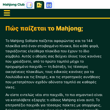
Πώς παίζεται το Mahjong;
Το Mahjong Solitaire παίζεται αφαιρώντας και τα 144
πλακίδια από έναν στοιβαγμένο πίνακα, δύο κάθε φορά,
ταιριάζοντας ελεύθερα πλακίδια που έχουν το ίδιο
σύμβολο. Αυτός ο οδηγός σας δείχνει όλους τους κανόνες
που χρειάζεστε, από το πρώτο ταμπλό μέχρι το
προχωρημένο παιχνίδι — τη διάταξη, τις τέσσερις
οικογένειες πλακιδίων, τους ειδικούς κανόνες για τα
Λουλούδια και τις Εποχές, και τις στρατηγικές συνήθειες
που μετατρέπουν σχεδόν αδύνατα ταμπλό σε καθαρές
νίκες.
Αν είστε εντελώς νέοι στο παιχνίδι, το πιο σημαντικό είναι
να καταλάβετε εξαρχής τι είδους Mahjong είναι αυτό. Το
επιτραπέζιο παιχνίδι για τέσσερις παίκτες με απορρίψεις,