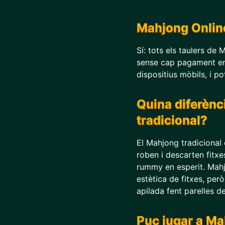
Mahjong Online
Sí: tots els taulers de
sense cap pagament en 
dispositius mòbils, i p
Quina diferènci
tradicional?
El Mahjong tradicional 
roben i descarten fitx
rummy en esperit. Mahjo
estètica de fitxes, per
apilada fent parelles de
Puc jugar a Mah