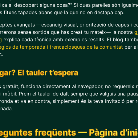
xa al descobert alguna cosa?" Si dues parelles són igualmen
 fitxes tapades abans que la que no en destapa cap.
ptes avançats —escaneig visual, priorització de capes i com
rrerons sense sortida que has creat tu mateix— la nostra
g
g
explica cada tècnica amb exemples resolts. El blog tamb
gics de temporada i trencaclosques de la comunitat
per al
c.
gar? El tauler t’espera
 gratuït, funciona directament al navegador, no requereix r
i mòbil. Prem el tauler de dalt sempre que vulguis una pausa 
onda et va en contra, simplement és la teva invitació per r
inada.
eguntes freqüents — Pàgina d’ini