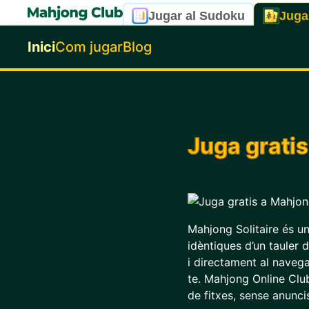
Jugar al Sudoku
Juga
Inici
Com jugar
Blog
Juga gratis
Mahjong Solitaire és un
idèntiques d’un tauler d
i directament al navegad
te. Mahjong Online Club
de fitxes, sense anunci