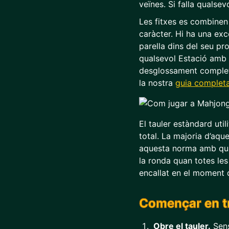
veïnes. Si falla qualse
Les fitxes es combinen
caràcter. Hi ha una exc
parella dins del seu pr
qualsevol Estació amb q
desglossament complet d
la nostra
guia completa
El tauler estàndard util
total. La majoria d’aqu
aquesta norma amb qua
la ronda quan totes les
encallat en el moment q
Començar en t
Obre el tauler.
Sens