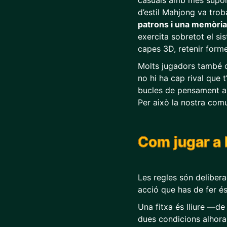
casuals amb més suport
d’estil Mahjong va tro
patrons i una memòria 
exercita sobretot el si
capes 3D, retenir forme
Molts jugadors també d
no hi ha cap rival que t
bucles de pensament an
Per això la nostra comu
Com jugar a 
Les regles són delibera
acció que has de fer és 
Una fitxa és lliure —
dues condicions alhora: 