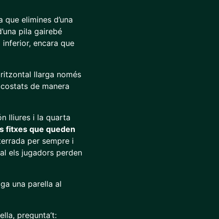
a que elimines d’una
d’una pila gairebé
inferior, encara que
oritzontal llarga només
s costats de manera
 lliures i la quarta
s fitxes que queden
nterrada per sempre i
ual els jugadors perden
ga una parella al
lla, pregunta’t: