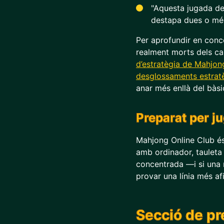
"Aquesta jugada dei
destapa dues o més
Per aprofundir en conce
realment morts dels ca
d’estratègia de Mahjon
desglossaments estratè
anar més enllà del bàsi
Preparat per ju
Mahjong Online Club és
amb ordinador, tauleta 
concentrada —i si una r
provar una línia més af
Secció de pr