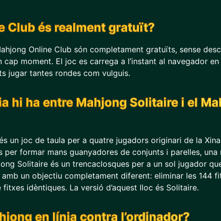
 Club és realment gratuït?
 Mahjong Online Club són completament gratuïts, sense descà
cap moment. El joc es carrega a l’instant al navegador en o
ots jugar tantes rondes com vulguis.
a hi ha entre Mahjong Solitaire i el M
és un joc de taula per a quatre jugadors originari de la Xina
es per formar mans guanyadores de conjunts i parelles, una
ng Solitaire és un trencaclosques per a un sol jugador que
ò amb un objectiu completament diferent: eliminar les 144 fi
 fitxes idèntiques. La versió d’aquest lloc és Solitaire.
jong en línia contra l’ordinador?