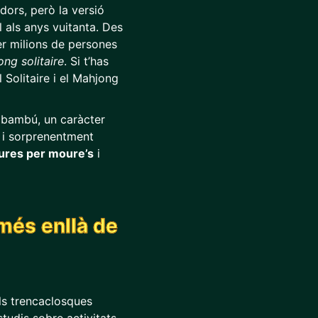
dors, però la versió
l als anys vuitanta. Des
er milions de persones
ng solitaire
. Si t’has
 Solitaire i el Mahjong
 bambú, un caràcter
e i sorprenentment
liures per moure’s
i
(més enllà de
ls trencaclosques