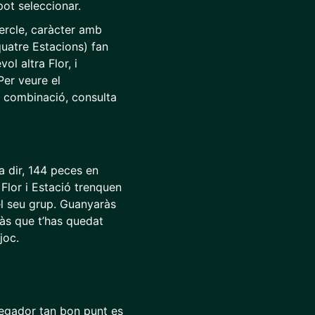
pot seleccionar.
ercle, caràcter amb
quatre Estacions) fan
l altra Flor, i
Per veure el
e combinació, consulta
 a dir, 144 peces en
 Flor i Estació trenquen
l seu grup. Guanyaràs
bràs que t’has quedat
joc.
avegador tan bon punt es