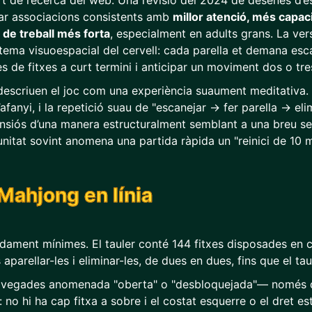
 de recerca del web. Una revisió del 2024 de desenes d’es
bar associacions consistents amb
millor atenció, més capac
de treball més forta
, especialment en adults grans. La ver
stema visuoespacial del cervell: cada parella et demana esc
s de fitxes a curt termini i anticipar un moviment dos o tr
escriuen el joc com una experiència suaument meditativa. 
’afanyi, i la repetició suau de "escanejar → fer parella → eli
siós d’una manera estructuralment semblant a una breu se
nitat sovint anomena una partida ràpida un "reinici de 10 m
Mahjong en línia
dament mínimes. El tauler conté 144 fitxes disposades en ca
aparellar-les i eliminar-les, de dues en dues, fins que el tau
de vegades anomenada "oberta" o "desbloquejada"— només
no hi ha cap fitxa a sobre i el costat esquerre o el dret està