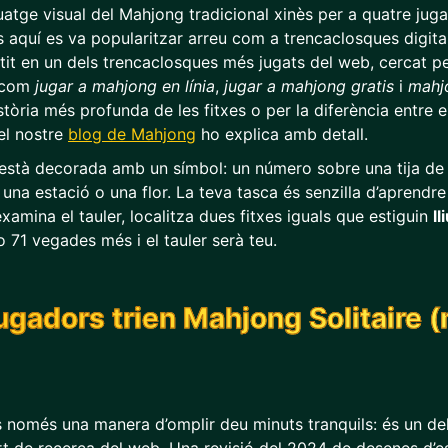
guatge visual del Mahjong tradicional xinès per a quatre juga
às aquí es va popularitzar arreu com a trencaclosques digita
rtit en un dels trencaclosques més jugats del web, cercat p
 com
jugar a mahjong en línia
,
jugar a mahjong gratis
i
mahjo
tòria més profunda de les fitxes o per la diferència entre el
el nostre
blog de Mahjong
ho explica amb detall.
 està decorada amb un símbol: un número sobre una tija de
, una estació o una flor. La teva tasca és senzilla d’aprendr
amina el tauler, localitza dues fitxes iguals que estiguin
l
o 71 vegades més i el tauler serà teu.
jugadors trien Mahjong Solitaire 
s només una manera d’omplir deu minuts tranquils: és un de