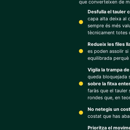
que converteixen de ma
Desfulla el tauler
capa alta deixa al 
sempre és més valu
tècnicament totes du
Redueix les files 
es poden assolir si
equilibrada perquè 
Vigila la trampa de
queda bloquejada s
sobre la fitxa ente
faràs que el tauler
rondes que, en teor
No netegis un costa
costat que has aban
Prioritza el movim