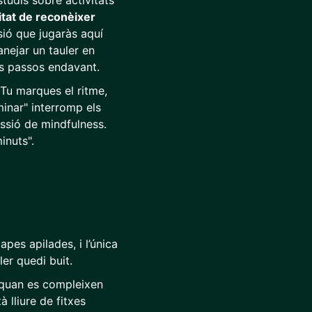
tudis sobre activitats
itat de reconèixer
sió que jugaràs aquí
anejar un tauler en
es passos endavant.
Tu marques el ritme,
minar" interromp els
ssió de mindfulness.
inuts".
pes apilades, i l’única
ler quedi buit.
 quan es compleixen
 lliure de fitxes