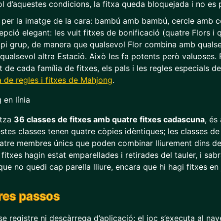
vol d’aquestes condicions, la fitxa queda bloquejada i no es 
 per la imatge de la cara: bambú amb bambú, cercle amb c
epció elegant: les vuit fitxes de bonificació (quatre Flors i 
opi grup, de manera que qualsevol Flor combina amb qualsevo
ualsevol altra Estació. Això les fa potents però valuoses. 
e cada família de fitxes, els pals i les regles especials d
 de regles i fitxes de Mahjong
.
itza
36 classes de fitxes amb quatre fitxes cadascuna
, és
estes classes tenen quatre còpies idèntiques; les classes de
tre membres únics que poden combinar lliurement dins de
 fitxes hagin estat emparellades i retirades del tauler, i sa
ue no quedi cap parella lliure, encara que hi hagi fitxes en 
res passos
e registre ni descàrrega d’aplicació: el joc s’executa al n