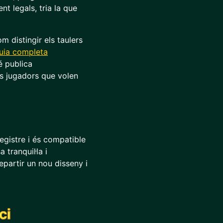
t legals, tria la que
 distingir els taulers
uia completa
é publica
s jugadors que volen
egistre i és compatible
tranquil·la i
epartir un nou disseny i
ci