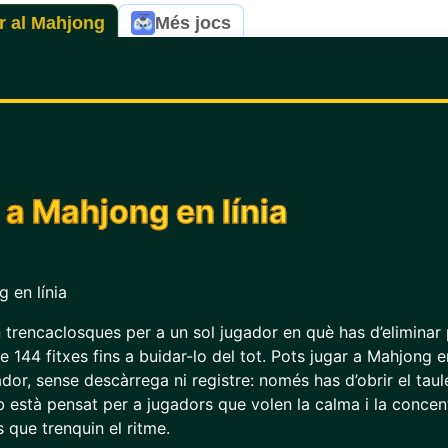
r al Mahjong
Més jocs
 a Mahjong en línia
 trencaclosques per a un sol jugador en què has d’eliminar 
e 144 fitxes fins a buidar-lo del tot. Pots jugar a Mahjong en 
or, sense descàrrega ni registre: només has d’obrir el tauler
 està pensat per a jugadors que volen la calma i la concent
s que trenquin el ritme.