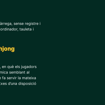
rrega, sense registre i
rdinador, tauleta i
ahjong
, en què els jugadors
 mica semblant al
 fa servir la mateixa
txes d’una disposició