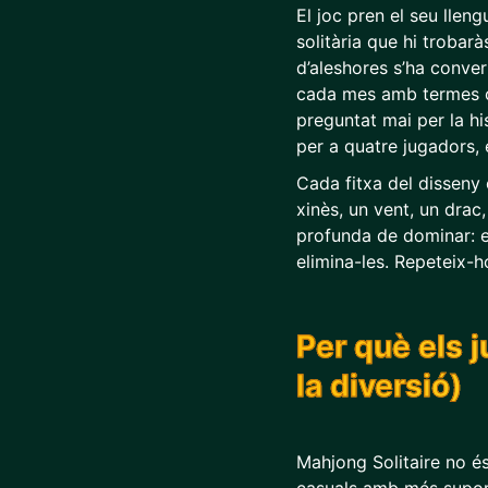
El joc pren el seu llen
solitària que hi trobar
d’aleshores s’ha conve
cada mes amb termes
preguntat mai per la his
per a quatre jugadors, 
Cada fitxa del disseny
xinès, un vent, un drac
profunda de dominar: ex
elimina-les. Repeteix-h
Per què els 
la diversió)
Mahjong Solitaire no é