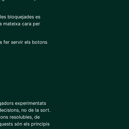
; les bloquejades es
a mateixa cara per
s fer servir els botons
jugadors experimentats
ecisions, no de la sort.
ions resolubles, de
quests són els principis