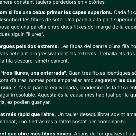
nera constant taulers perdedors en victòries:
 com si fos una ceba: primer les capes superiors.
Cada fitx
descobert les fitxes de sota. Una parella a la part superior 
osa que una parella entre dues fitxes del marge de la capa 
es siguin "lliures".
llargues pels dos extrems.
Les fitxes del centre d’una fila h
 vas netejant progressivament els extrems. Treballa els do
la fila s’escurci simètricament.
 "tres lliures, una enterrada".
Quan tres fitxes idèntiques són
ota d’altres, només pots emparellar amb seguretat
les due
rrada
; si fas la parella equivocada, condemnaràs la fitxa e
 sigui irresoluble. Aquesta és la causa més habitual per la q
ia, es podien guanyar.
t més ràpid que l’altre.
Un tauler desequilibrat sovint ama
donat, i no tindràs res a l’altre costat per combinar-hi.
ent que obre més fitxes noves.
Abans de fer qualsevol pare