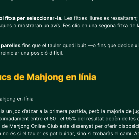
ol fitxa per seleccionar-la.
Les fitxes lliures es ressaltaran
ues o mostraran un avís. Fes clic en una segona fitxa de l
 parelles
fins que el tauler quedi buit —o fins que decideixi
reiniciar una posició difícil.
ucs de Mahjong en línia
a un joc d’atzar a la primera partida, però la majoria de 
oximadament entre el 80 i el 95% del resultat depèn de les d
 de Mahjong Online Club està dissenyat per oferir disposic
no és si el tauler es pot buidar, sinó si trobaràs el camí. A