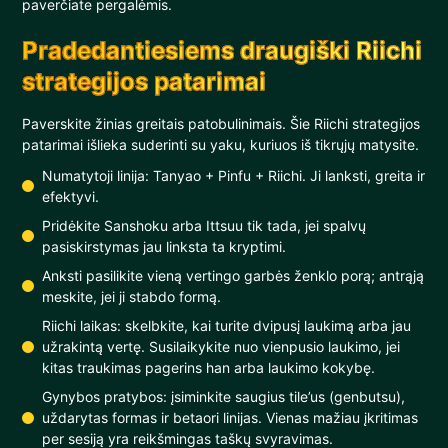
paverčiate pergalėmis.
Pradedantiesiems draugiški Riichi
strategijos patarimai
Paverskite žinias greitais patobulinimais. Šie Riichi strategijos
patarimai išlieka suderinti su yaku, kuriuos iš tikrųjų matysite.
Numatytoji linija: Tanyao + Pinfu + Riichi. Ji lanksti, greita ir
efektyvi.
Pridėkite Sanshoku arba Ittsuu tik tada, jei spalvų
pasiskirstymas jau linksta ta kryptimi.
Anksti pasilikite vieną vertingo garbės ženklo porą; antrąją
meskite, jei ji stabdo formą.
Riichi laikas: skelbkite, kai turite dvipusį laukimą arba jau
užrakintą vertę. Susilaikykite nuo vienpusio laukimo, jei
kitas traukimas pagerins han arba laukimo kokybę.
Gynybos pratybos: įsiminkite saugius tile’us (genbutsu),
uždarytas formas ir betaori linijas. Vienas mažiau įkritimas
per sesiją yra reikšmingas taškų svyravimas.