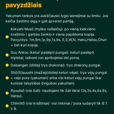
pavyzdžiais
Yakuman rankos yra aukščiausio lygio laimėjimai su limitu. Jos
keičia žaidimo eigą ir gali apversti partiją.
Kokushi Musō (trylika našlaičių): po vieną kiekvieno
kraštinio / garbės ženklo ir viena papildoma kopija.
Pavyzdys: 1m,9m,1p,9p,1s,9s, E,S,W,N, Haku,Hatsu,Chun
+ bet kuri kopija.
Suu Ankou (keturi paslėpti pungai): keturi paslėpti
tripletai; taikomi ron apribojimai dėl poros.
Daisangen (didieji trys drakonai): trys drakonų pungai.
Shō/Sūsuushi (mažieji/didieji keturi vėjai): trys vėjų pungai
+ vėjo pora (yakuman) arba visi keturi vėjų pungai (kai
kuriose taisyklėse dvigubas yakuman).
Ryuuiisō (visi žali): naudojami tik žali tile’ai (2s,3s,4s,6s,8s,
Hatsu).
Chinrōtō (visi kraštiniai): visi rinkiniai / pora sudaryti tik iš 1
ir 9.