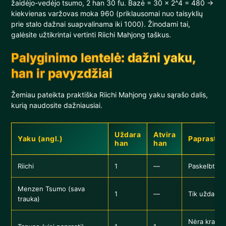
žaidėjo-vedėjo tsumo, 2 han 30 fu. Bazė = 30 × 2^4 = 480 →
kiekvienas varžovas moka 960 (priklausomai nuo taisyklių
prie stalo dažnai suapvalinama iki 1000). Žinodami tai,
galėsite užtikrintai vertinti Riichi Mahjong taškus.
Palyginimo lentelė: dažni yaku,
han ir pavyzdžiai
Žemiau pateikta praktiška Riichi Mahjong yaku sąrašo dalis,
kurią naudosite dažniausiai.
Uždara
Atvira
Yaku (angl.)
Paprastas
han
han
Riichi
1
—
Paskelbtas 
Menzen Tsumo (sava
1
—
Tik uždara 
trauka)
Nėra kraštin