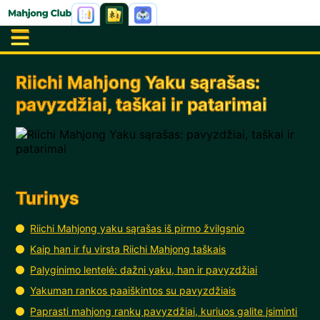
Riichi Mahjong Yaku sąrašas:
pavyzdžiai, taškai ir patarimai
Turinys
Riichi Mahjong yaku sąrašas iš pirmo žvilgsnio
Kaip han ir fu virsta Riichi Mahjong taškais
Palyginimo lentelė: dažni yaku, han ir pavyzdžiai
Yakuman rankos paaiškintos su pavyzdžiais
Paprasti mahjong rankų pavyzdžiai, kuriuos galite įsiminti