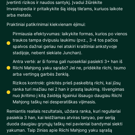
įvertinti rizikos ir naudos santykį. Įvadui žiūrėkite
Investopedia ir pritaikykite šią idėją tile’ams, kuriuos laikote
arba metate.
Praktiniai patikrinimai kiekvienam ėjimui:
Pirmiausia efektyvumas: laikykite formas, kurios po vienos
traukos tampa dvipusiu laukimu (pvz., 3-4 tos pačios
spalvos dažnai geriau nei atskiri kraštiniai ankstyvoje
stadijoje, nebent siekiate Junchan).
Antra vertė: ar ši forma gali nuosekliai pasiekti 3+ han iš
Riichi Mahjong yaku sąrašo? Jei ne, pridėkite riichi, tsumo
arba vertingą garbės ženklą.
Rizikos kontrolė: ginkitės prieš paskelbtą riichi, kai jūsų
ranka turi mažiau nei 2 han ir prastą laukimą. Išvengimas
nuo įkritimo į kitą žaidėją ilgainiui išsaugo daugiau Riichi
Mahjong taškų nei desperatiškas vijimasis.
Remiantis realiais rezultatais, uždara ranka, kuri reguliariai
pasiekia 3 han, kai leidžiamas atviras tanyao, per seriją
duoda daugiau grynųjų taškų nei pavieniai bandymai siekti
yakuman. Taip žinias apie Riichi Mahjong yaku sąrašą