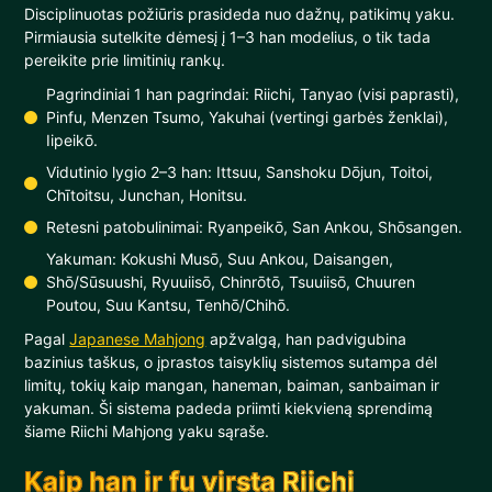
Disciplinuotas požiūris prasideda nuo dažnų, patikimų yaku.
Pirmiausia sutelkite dėmesį į 1–3 han modelius, o tik tada
pereikite prie limitinių rankų.
Pagrindiniai 1 han pagrindai: Riichi, Tanyao (visi paprasti),
Pinfu, Menzen Tsumo, Yakuhai (vertingi garbės ženklai),
Iipeikō.
Vidutinio lygio 2–3 han: Ittsuu, Sanshoku Dōjun, Toitoi,
Chītoitsu, Junchan, Honitsu.
Retesni patobulinimai: Ryanpeikō, San Ankou, Shōsangen.
Yakuman: Kokushi Musō, Suu Ankou, Daisangen,
Shō/Sūsuushi, Ryuuiisō, Chinrōtō, Tsuuiisō, Chuuren
Poutou, Suu Kantsu, Tenhō/Chihō.
Pagal
Japanese Mahjong
apžvalgą, han padvigubina
bazinius taškus, o įprastos taisyklių sistemos sutampa dėl
limitų, tokių kaip mangan, haneman, baiman, sanbaiman ir
yakuman. Ši sistema padeda priimti kiekvieną sprendimą
šiame Riichi Mahjong yaku sąraše.
Kaip han ir fu virsta Riichi