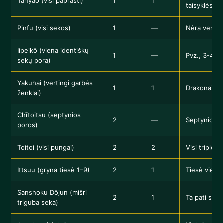
Tanyao (visi paprasti)
1
1
taisyklėse d
Pinfu (visi sekos)
1
—
Nėra vertin
Iipeikō (viena identiškų
1
—
Pvz., 3-4-5
sekų pora)
Yakuhai (vertingi garbės
1
1
Drakonai, v
ženklai)
Chītoitsu (septynios
2
—
Septynios s
poros)
Toitoi (visi pungai)
2
2
Visi triplet
Ittsuu (gryna tiesė 1–9)
2
1
Tiesė vieno
Sanshoku Dōjun (mišri
2
1
Ta pati sek
triguba seka)