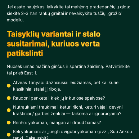
Jei esate naujokas, laikykite tai mahjong pradedančiųjų gidu:
siekite 2–3 han rankų greitai ir nevaikykite tuščių „grožio“
modelių.
Taisyklių variantai ir stalo
susitarimai, kuriuos verta
patikslinti
Nuoseklumas mažina ginčus ir spartina žaidimą. Patvirtinkite
tai prieš East 1.
Atviras Tanyao: dažniausiai leidžiamas, bet kai kurie
klasikiniai stalai jį riboja.
Raudoni penketai: kiek jų ir kuriose spalvose?
Nutraukiami traukimai: keturi riichi, keturi vėjai, devyni
kraštiniai / garbės ženklai — taikoma ar ignoruojama?
Renhō: yakuman, mangan ar draudžiamas?
Keli yakuman: ar įjungti dvigubi yakuman (pvz., Suu Ankou
tanki, Daisuushi)?