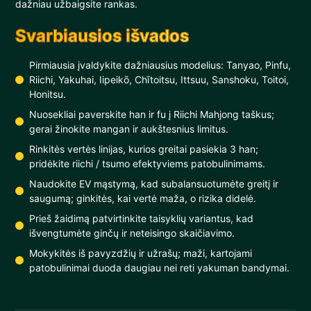
dažniau užbaigsite rankas.
Svarbiausios išvados
Pirmiausia įvaldykite dažniausius modelius: Tanyao, Pinfu,
Riichi, Yakuhai, Iipeikō, Chītoitsu, Ittsuu, Sanshoku, Toitoi,
Honitsu.
Nuosekliai paverskite han ir fu į Riichi Mahjong taškus;
gerai žinokite mangan ir aukštesnius limitus.
Rinkitės vertės linijas, kurios greitai pasiekia 3 han;
pridėkite riichi / tsumo efektyviems patobulinimams.
Naudokite EV mąstymą, kad subalansuotumėte greitį ir
saugumą; ginkitės, kai vertė maža, o rizika didelė.
Prieš žaidimą patvirtinkite taisyklių variantus, kad
išvengtumėte ginčų ir neteisingo skaičiavimo.
Mokykitės iš pavyzdžių ir užrašų; maži, kartojami
patobulinimai duoda daugiau nei reti yakuman bandymai.