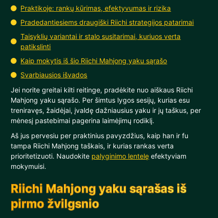
Praktikoje: rankų kūrimas, efektyvumas ir rizika
Pradedantiesiems draugiški Riichi strategijos patarimai
Taisyklių variantai ir stalo susitarimai, kuriuos verta
patikslinti
Kaip mokytis iš šio Riichi Mahjong yaku sąrašo
Svarbiausios išvados
Jei norite greitai kilti reitinge, pradėkite nuo aiškaus Riichi
Mahjong yaku sąrašo. Per šimtus lygos sesijų, kurias esu
treniravęs, žaidėjai, įvaldę dažniausius yaku ir jų taškus, per
mėnesį pastebimai pagerina laimėjimų rodiklį.
Aš jus pervesiu per praktinius pavyzdžius, kaip han ir fu
tampa Riichi Mahjong taškais, ir kurias rankas verta
prioritetizuoti. Naudokite
palyginimo lentelę
efektyviam
mokymuisi.
Riichi Mahjong yaku sąrašas iš
pirmo žvilgsnio