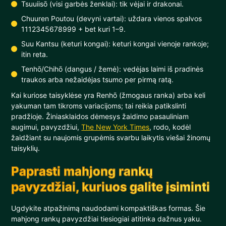
Tsuuiisō (visi garbės ženklai): tik vėjai ir drakonai.
Chuuren Poutou (devyni vartai): uždara vienos spalvos
1112345678999 + bet kuri 1–9.
Suu Kantsu (keturi kongai): keturi kongai vienoje rankoje;
itin reta.
Tenhō/Chihō (dangus / žemė): vedėjas laimi iš pradinės
traukos arba nežaidėjas tsumo per pirmą ratą.
Kai kuriose taisyklėse yra Renhō (žmogaus ranka) arba keli
yakuman tam tikroms variacijoms; tai reikia patikslinti
pradžioje. Žiniasklaidos dėmesys žaidimo pasauliniam
augimui, pavyzdžiui,
The New York Times
, rodo, kodėl
žaidžiant su naujomis grupėmis svarbu laikytis viešai žinomų
taisyklių.
Paprasti mahjong rankų
pavyzdžiai, kuriuos galite įsiminti
Ugdykite atpažinimą naudodami kompaktiškas formas. Šie
mahjong rankų pavyzdžiai tiesiogiai atitinka dažnus yaku.