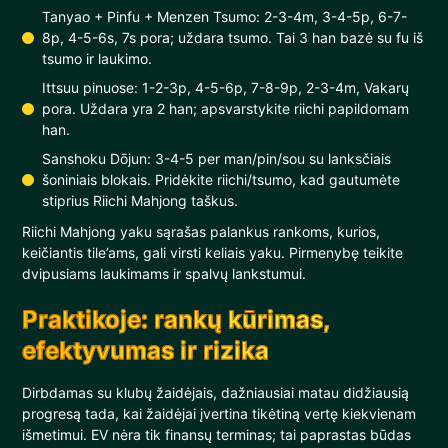
Tanyao + Pinfu + Menzen Tsumo: 2-3-4m, 3-4-5p, 6-7-
8p, 4-5-6s, 7s pora; uždara tsumo. Tai 3 han bazė su fu iš
tsumo ir laukimo.
Ittsuu pinuose: 1-2-3p, 4-5-6p, 7-8-9p, 2-3-4m, Vakarų
pora. Uždara yra 2 han; apsvarstykite riichi papildomam
han.
Sanshoku Dōjun: 3-4-5 per man/pin/sou su lanksčiais
šoniniais blokais. Pridėkite riichi/tsumo, kad gautumėte
stiprius Riichi Mahjong taškus.
Riichi Mahjong yaku sąrašas palankus rankoms, kurios,
keičiantis tile’ams, gali virsti keliais yaku. Pirmenybę teikite
dvipusiams laukimams ir spalvų lankstumui.
Praktikoje: rankų kūrimas,
efektyvumas ir rizika
Dirbdamas su klubų žaidėjais, dažniausiai matau didžiausią
progresą tada, kai žaidėjai įvertina tikėtiną vertę kiekvienam
išmetimui. EV nėra tik finansų terminas; tai paprastas būdas