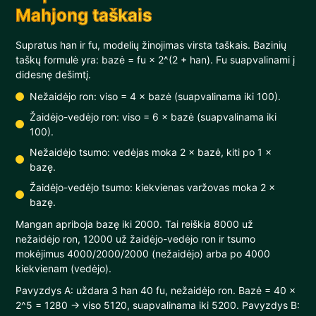
Mahjong taškais
Supratus han ir fu, modelių žinojimas virsta taškais. Bazinių
taškų formulė yra: bazė = fu × 2^(2 + han). Fu suapvalinami į
didesnę dešimtį.
Nežaidėjo ron: viso = 4 × bazė (suapvalinama iki 100).
Žaidėjo-vedėjo ron: viso = 6 × bazė (suapvalinama iki
100).
Nežaidėjo tsumo: vedėjas moka 2 × bazė, kiti po 1 ×
bazę.
Žaidėjo-vedėjo tsumo: kiekvienas varžovas moka 2 ×
bazę.
Mangan apriboja bazę iki 2000. Tai reiškia 8000 už
nežaidėjo ron, 12000 už žaidėjo-vedėjo ron ir tsumo
mokėjimus 4000/2000/2000 (nežaidėjo) arba po 4000
kiekvienam (vedėjo).
Pavyzdys A: uždara 3 han 40 fu, nežaidėjo ron. Bazė = 40 ×
2^5 = 1280 → viso 5120, suapvalinama iki 5200. Pavyzdys B: