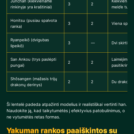
Junchan (kiekviename
Kiekviename
3
2
rinkinyje yra kraštiniai)
meld’e turi 
Honitsu (pusiau spalvota
3
2
Viena spalv
ranka)
Ryanpeikō (dvigubas
3
—
Dvi skirtin
Iipeikō)
San Ankou (trys paslėpti
Laimėjimo b
2
2
pungai)
pasitikrinkit
Shōsangen (mažasis trijų
2
2
Du drakonų
drakonų derinys)
Ši lentelė padeda atpažinti modelius ir realistiškai vertinti han.
Naudokite ją, kad taikytumėtės į efektyvius patobulinimus, o
ne vytumėtės retas formas.
Yakuman rankos paaiškintos su