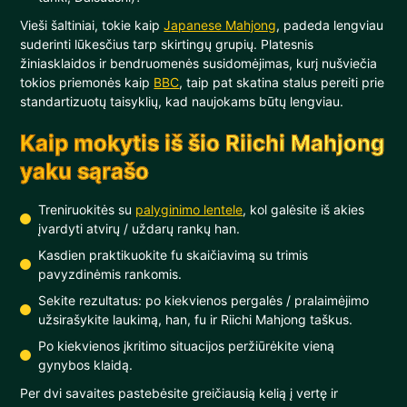
Vieši šaltiniai, tokie kaip
Japanese Mahjong
, padeda lengviau
suderinti lūkesčius tarp skirtingų grupių. Platesnis
žiniasklaidos ir bendruomenės susidomėjimas, kurį nušviečia
tokios priemonės kaip
BBC
, taip pat skatina stalus pereiti prie
standartizuotų taisyklių, kad naujokams būtų lengviau.
Kaip mokytis iš šio Riichi Mahjong
yaku sąrašo
Treniruokitės su
palyginimo lentele
, kol galėsite iš akies
įvardyti atvirų / uždarų rankų han.
Kasdien praktikuokite fu skaičiavimą su trimis
pavyzdinėmis rankomis.
Sekite rezultatus: po kiekvienos pergalės / pralaimėjimo
užsirašykite laukimą, han, fu ir Riichi Mahjong taškus.
Po kiekvienos įkritimo situacijos peržiūrėkite vieną
gynybos klaidą.
Per dvi savaites pastebėsite greičiausią kelią į vertę ir