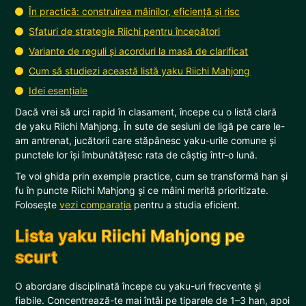
În practică: construirea mâinilor, eficiență și risc
Sfaturi de strategie Riichi pentru începători
Variante de reguli și acorduri la masă de clarificat
Cum să studiezi această listă yaku Riichi Mahjong
Idei esențiale
Dacă vrei să urci rapid în clasament, începe cu o listă clară
de yaku Riichi Mahjong. În sute de sesiuni de ligă pe care le-
am antrenat, jucătorii care stăpânesc yaku-urile comune și
punctele lor își îmbunătățesc rata de câștig într-o lună.
Te voi ghida prin exemple practice, cum se transformă han și
fu în puncte Riichi Mahjong și ce mâini merită prioritizate.
Folosește
vezi comparația
pentru a studia eficient.
Lista yaku Riichi Mahjong pe
scurt
O abordare disciplinată începe cu yaku-uri frecvente și
fiabile. Concentrează-te mai întâi pe tiparele de 1–3 han, apoi