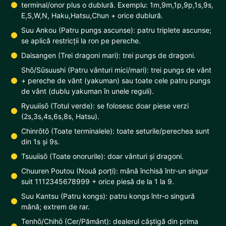
terminal/onor plus o dublură. Exemplu: 1m,9m,1p,9p,1s,9s,
E,S,W,N, Haku,Hatsu,Chun + orice dublură.
Suu Ankou (Patru pungs ascunse): patru triplete ascunse;
se aplică restricții la ron pe pereche.
Daisangen (Trei dragoni mari): trei pungs de dragoni.
Shō/Sūsuushi (Patru vânturi mici/mari): trei pungs de vânt
+ pereche de vânt (yakuman) sau toate cele patru pungs
de vânt (dublu yakuman în unele reguli).
Ryuuiisō (Totul verde): se folosesc doar piese verzi
(2s,3s,4s,6s,8s, Hatsu).
Chinrōtō (Toate terminalele): toate seturile/perechea sunt
din 1s și 9s.
Tsuuiisō (Toate onorurile): doar vânturi și dragoni.
Chuuren Poutou (Nouă porți): mână închisă într-un singur
suit 1112345678999 + orice piesă de la 1 la 9.
Suu Kantsu (Patru kongs): patru kongs într-o singură
mână; extrem de rar.
Tenhō/Chihō (Cer/Pământ): dealerul câștigă din prima