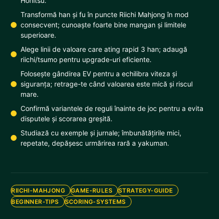
Honitsu.
Transformă han și fu în puncte Riichi Mahjong în mod
consecvent; cunoaște foarte bine mangan și limitele
superioare.
Alege linii de valoare care ating rapid 3 han; adaugă
riichi/tsumo pentru upgrade-uri eficiente.
Folosește gândirea EV pentru a echilibra viteza și
siguranța; retrage-te când valoarea este mică și riscul
mare.
Confirmă variantele de reguli înainte de joc pentru a evita
disputele și scorarea greșită.
Studiază cu exemple și jurnale; îmbunătățirile mici,
repetate, depășesc urmărirea rară a yakuman.
RIICHI-MAHJONG
GAME-RULES
STRATEGY-GUIDE
BEGINNER-TIPS
SCORING-SYSTEMS