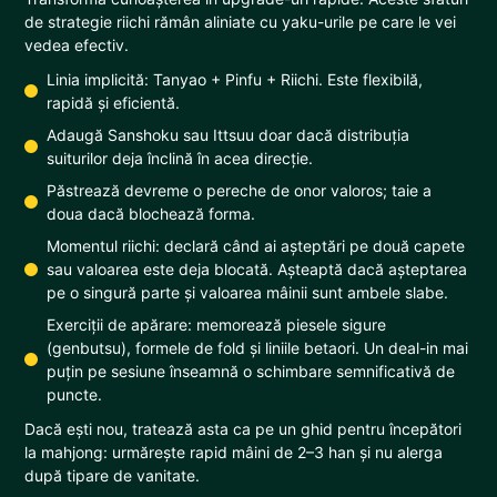
de strategie riichi rămân aliniate cu yaku-urile pe care le vei
vedea efectiv.
Linia implicită: Tanyao + Pinfu + Riichi. Este flexibilă,
rapidă și eficientă.
Adaugă Sanshoku sau Ittsuu doar dacă distribuția
suiturilor deja înclină în acea direcție.
Păstrează devreme o pereche de onor valoros; taie a
doua dacă blochează forma.
Momentul riichi: declară când ai așteptări pe două capete
sau valoarea este deja blocată. Așteaptă dacă așteptarea
pe o singură parte și valoarea mâinii sunt ambele slabe.
Exerciții de apărare: memorează piesele sigure
(genbutsu), formele de fold și liniile betaori. Un deal-in mai
puțin pe sesiune înseamnă o schimbare semnificativă de
puncte.
Dacă ești nou, tratează asta ca pe un ghid pentru începători
la mahjong: urmărește rapid mâini de 2–3 han și nu alerga
după tipare de vanitate.