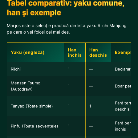
Tabel comparativ: yaku comune,
han și exemple
Mai jos este o selecție practică din lista yaku Riichi Mahjong
pe care o vei folosi cel mai des.
Han
Han
Yaku (engleză)
Exemplu s
închis
deschis
Riichi
1
—
Declarare d
Menzen Tsumo
1
—
Doar pentru
(Autodraw)
Fără termin
Tanyao (Toate simple)
1
1
deschis
Fără perech
Pinfu (Toate secvențele)
1
—
închis