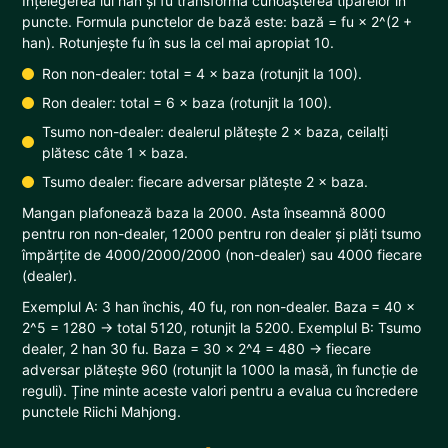
Înțelegerea lui han și fu transformă cunoașterea tiparelor în
puncte. Formula punctelor de bază este: bază = fu × 2^(2 +
han). Rotunjește fu în sus la cel mai apropiat 10.
Ron non-dealer: total = 4 × baza (rotunjit la 100).
Ron dealer: total = 6 × baza (rotunjit la 100).
Tsumo non-dealer: dealerul plătește 2 × baza, ceilalți
plătesc câte 1 × baza.
Tsumo dealer: fiecare adversar plătește 2 × baza.
Mangan plafonează baza la 2000. Asta înseamnă 8000
pentru ron non-dealer, 12000 pentru ron dealer și plăți tsumo
împărțite de 4000/2000/2000 (non-dealer) sau 4000 fiecare
(dealer).
Exemplul A: 3 han închis, 40 fu, ron non-dealer. Baza = 40 ×
2^5 = 1280 → total 5120, rotunjit la 5200. Exemplul B: Tsumo
dealer, 2 han 30 fu. Baza = 30 × 2^4 = 480 → fiecare
adversar plătește 960 (rotunjit la 1000 la masă, în funcție de
reguli). Ține minte aceste valori pentru a evalua cu încredere
punctele Riichi Mahjong.