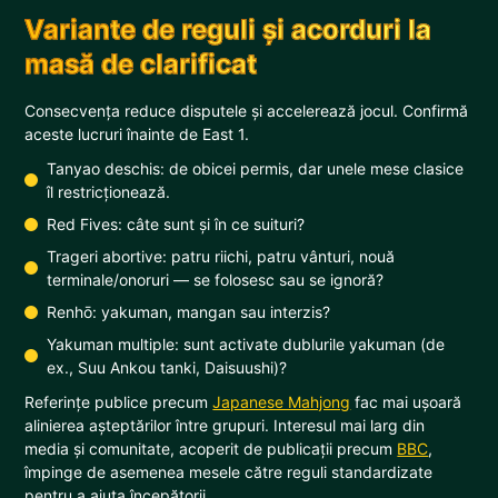
Variante de reguli și acorduri la
masă de clarificat
Consecvența reduce disputele și accelerează jocul. Confirmă
aceste lucruri înainte de East 1.
Tanyao deschis: de obicei permis, dar unele mese clasice
îl restricționează.
Red Fives: câte sunt și în ce suituri?
Trageri abortive: patru riichi, patru vânturi, nouă
terminale/onoruri — se folosesc sau se ignoră?
Renhō: yakuman, mangan sau interzis?
Yakuman multiple: sunt activate dublurile yakuman (de
ex., Suu Ankou tanki, Daisuushi)?
Referințe publice precum
Japanese Mahjong
fac mai ușoară
alinierea așteptărilor între grupuri. Interesul mai larg din
media și comunitate, acoperit de publicații precum
BBC
,
împinge de asemenea mesele către reguli standardizate
pentru a ajuta începătorii.