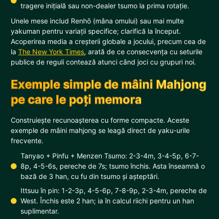
tragere inițială sau non-dealer tsumo la prima rotație.
Unele mese includ Renhō (mâna omului) sau mai multe
yakuman pentru variații specifice; clarifică la început.
Acoperirea media a creșterii globale a jocului, precum cea de
la
The New York Times
, arată de ce consecvența cu seturile
publice de reguli contează atunci când joci cu grupuri noi.
Exemple simple de mâini Mahjong
pe care le poți memora
Construiește recunoașterea cu forme compacte. Aceste
exemple de mâini mahjong se leagă direct de yaku-urile
frecvente.
Tanyao + Pinfu + Menzen Tsumo: 2-3-4m, 3-4-5p, 6-7-
8p, 4-5-6s, pereche de 7s; tsumo închis. Asta înseamnă o
bază de 3 han, cu fu din tsumo și așteptări.
Ittsuu în pin: 1-2-3p, 4-5-6p, 7-8-9p, 2-3-4m, pereche de
West. Închis este 2 han; ia în calcul riichi pentru un han
suplimentar.