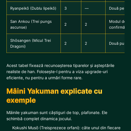
Ryanpeikō (Dublu Iipeikō)
3
—
Două perech
San Ankou (Trei pungs
Modul de câ
2
2
ascunse)
confirmă re
Shōsangen (Micul Trei
2
2
Două pungs
Dragoni)
Acest tabel fixează recunoașterea tiparelor și așteptările
realiste de han. Folosește-l pentru a viza upgrade-uri
eficiente, nu pentru a urmări forme rare.
Mâini Yakuman explicate cu
exemple
Mâinile yakuman sunt câștiguri de top, plafonate. Ele
schimbă complet dinamica jocului.
Kokushi Musō (Treisprezece orfani): câte unul din fiecare