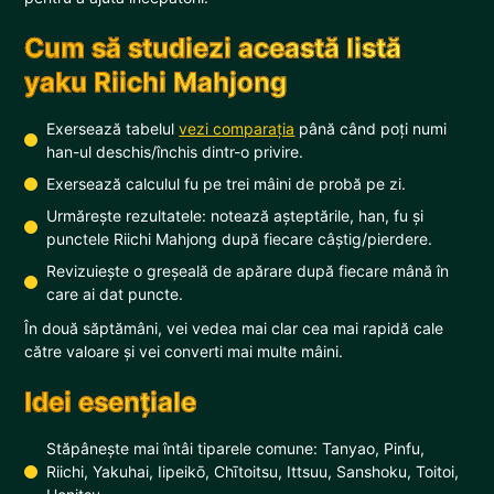
Cum să studiezi această listă
yaku Riichi Mahjong
Exersează tabelul
vezi comparația
până când poți numi
han-ul deschis/închis dintr-o privire.
Exersează calculul fu pe trei mâini de probă pe zi.
Urmărește rezultatele: notează așteptările, han, fu și
punctele Riichi Mahjong după fiecare câștig/pierdere.
Revizuiește o greșeală de apărare după fiecare mână în
care ai dat puncte.
În două săptămâni, vei vedea mai clar cea mai rapidă cale
către valoare și vei converti mai multe mâini.
Idei esențiale
Stăpânește mai întâi tiparele comune: Tanyao, Pinfu,
Riichi, Yakuhai, Iipeikō, Chītoitsu, Ittsuu, Sanshoku, Toitoi,