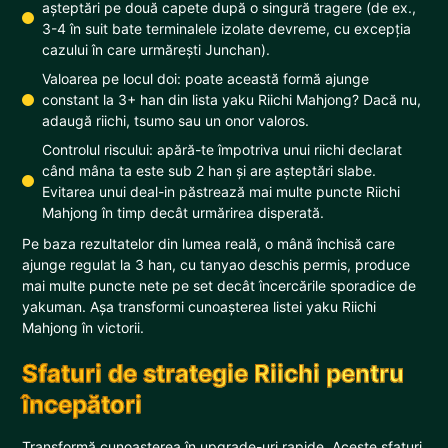
așteptări pe două capete după o singură tragere (de ex.,
3-4 în suit bate terminalele izolate devreme, cu excepția
cazului în care urmărești Junchan).
Valoarea pe locul doi: poate această formă ajunge
constant la 3+ han din lista yaku Riichi Mahjong? Dacă nu,
adaugă riichi, tsumo sau un onor valoros.
Controlul riscului: apără-te împotriva unui riichi declarat
când mâna ta este sub 2 han și are așteptări slabe.
Evitarea unui deal-in păstrează mai multe puncte Riichi
Mahjong în timp decât urmărirea disperată.
Pe baza rezultatelor din lumea reală, o mână închisă care
ajunge regulat la 3 han, cu tanyao deschis permis, produce
mai multe puncte nete pe set decât încercările sporadice de
yakuman. Așa transformi cunoașterea listei yaku Riichi
Mahjong în victorii.
Sfaturi de strategie Riichi pentru
începători
Transformă cunoașterea în upgrade-uri rapide. Aceste sfaturi