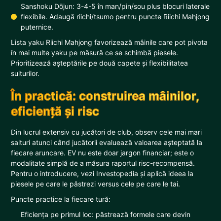
Sanshoku Dōjun: 3-4-5 în man/pin/sou plus blocuri laterale
flexibile. Adaugă riichi/tsumo pentru puncte Riichi Mahjong
puternice.
Lista yaku Riichi Mahjong favorizează mâinile care pot pivota
în mai multe yaku pe măsură ce se schimbă piesele.
Prioritizează așteptările pe două capete și flexibilitatea
suiturilor.
În practică: construirea mâinilor,
eficiență și risc
Din lucrul extensiv cu jucători de club, observ cele mai mari
salturi atunci când jucătorii evaluează valoarea așteptată la
fiecare aruncare. EV nu este doar jargon financiar; este o
modalitate simplă de a măsura raportul risc-recompensă.
Pentru o introducere, vezi Investopedia și aplică ideea la
piesele pe care le păstrezi versus cele pe care le tai.
Puncte practice la fiecare tură:
Eficiența pe primul loc: păstrează formele care devin