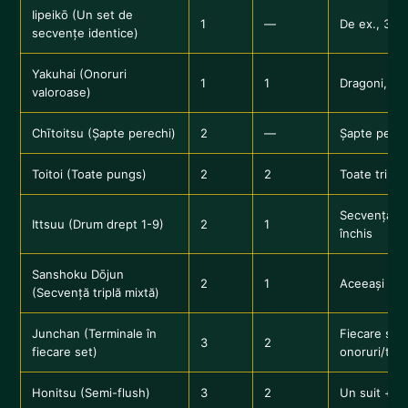
Iipeikō (Un set de
1
—
De ex., 3-4
secvențe identice)
Yakuhai (Onoruri
1
1
Dragoni, vâ
valoroase)
Chītoitsu (Șapte perechi)
2
—
Șapte perech
Toitoi (Toate pungs)
2
2
Toate triple
Secvență co
Ittsuu (Drum drept 1-9)
2
1
închis
Sanshoku Dōjun
2
1
Aceeași secv
(Secvență triplă mixtă)
Junchan (Terminale în
Fiecare set 
3
2
fiecare set)
onoruri/term
Honitsu (Semi-flush)
3
2
Un suit + o