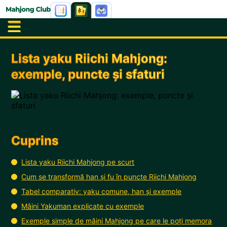
Lista yaku Riichi Mahjong:
exemple, puncte și sfaturi
Cuprins
Lista yaku Riichi Mahjong pe scurt
Cum se transformă han și fu în puncte Riichi Mahjong
Tabel comparativ: yaku comune, han și exemple
Mâini Yakuman explicate cu exemple
Exemple simple de mâini Mahjong pe care le poți memora