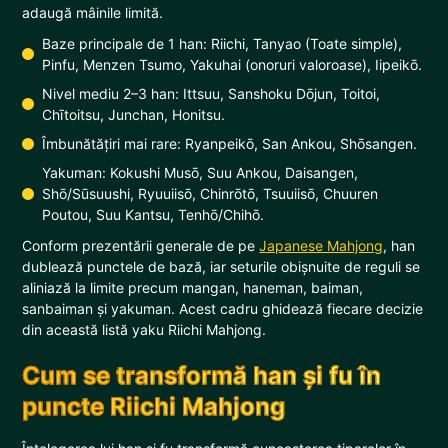
adaugă mâinile limită.
Baze principale de 1 han: Riichi, Tanyao (Toate simple),
Pinfu, Menzen Tsumo, Yakuhai (onoruri valoroase), Iipeikō.
Nivel mediu 2–3 han: Ittsuu, Sanshoku Dōjun, Toitoi,
Chītoitsu, Junchan, Honitsu.
Îmbunătățiri mai rare: Ryanpeikō, San Ankou, Shōsangen.
Yakuman: Kokushi Musō, Suu Ankou, Daisangen,
Shō/Sūsuushi, Ryuuiisō, Chinrōtō, Tsuuiisō, Chuuren
Poutou, Suu Kantsu, Tenhō/Chihō.
Conform prezentării generale de pe
Japanese Mahjong
, han
dublează punctele de bază, iar seturile obișnuite de reguli se
aliniază la limite precum mangan, haneman, baiman,
sanbaiman și yakuman. Acest cadru ghidează fiecare decizie
din această listă yaku Riichi Mahjong.
Cum se transformă han și fu în
puncte Riichi Mahjong