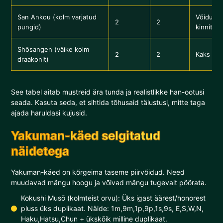
San Ankou (kolm varjatud
Võiduvorm
2
2
pungid)
kinnita l
Shōsangen (väike kolm
2
2
Kaks dra
draakonit)
See tabel aitab mustreid ära tunda ja realistlikke han-ootusi
seada. Kasuta seda, et sihtida tõhusaid täiustusi, mitte taga
ajada haruldasi kujusid.
Yakuman-käed selgitatud
näidetega
Yakuman-käed on kõrgeima taseme piirvõidud. Need
muudavad mängu hoogu ja võivad mängu tugevalt pöörata.
Kokushi Musō (kolmteist orvu): Üks igast äärest/honorest
pluss üks duplikaat. Näide: 1m,9m,1p,9p,1s,9s, E,S,W,N,
Haku,Hatsu,Chun + ükskõik milline duplikaat.