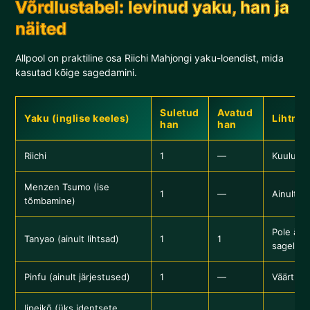
Võrdlustabel: levinud yaku, han ja
näited
Allpool on praktiline osa Riichi Mahjongi yaku-loendist, mida
kasutad kõige sagedamini.
Suletud
Avatud
Yaku (inglise keeles)
Lihtne
han
han
Riichi
1
—
Kuulutat
Menzen Tsumo (ise
1
—
Ainult su
tõmbamine)
Pole äär
Tanyao (ainult lihtsad)
1
1
sageli av
Pinfu (ainult järjestused)
1
—
Väärtusp
Iipeikō (üks identsete