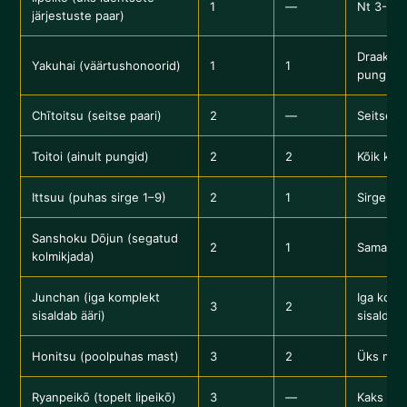
1
—
Nt 3-4-
järjestuste paar)
Draakoni
Yakuhai (väärtushonoorid)
1
1
pungid/
Chītoitsu (seitse paari)
2
—
Seitse e
Toitoi (ainult pungid)
2
2
Kõik kol
Ittsuu (puhas sirge 1–9)
2
1
Sirge üh
Sanshoku Dōjun (segatud
2
1
Sama jad
kolmikjada)
Junchan (iga komplekt
Iga komp
3
2
sisaldab ääri)
sisaldam
Honitsu (poolpuhas mast)
3
2
Üks mas
Ryanpeikō (topelt Iipeikō)
3
—
Kaks eri