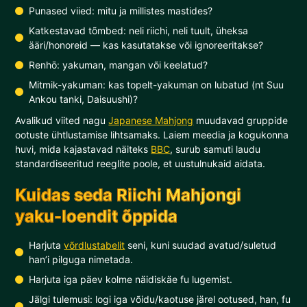
Punased viied: mitu ja millistes mastides?
Katkestavad tõmbed: neli riichi, neli tuult, üheksa
ääri/honoreid — kas kasutatakse või ignoreeritakse?
Renhō: yakuman, mangan või keelatud?
Mitmik-yakuman: kas topelt-yakuman on lubatud (nt Suu
Ankou tanki, Daisuushi)?
Avalikud viited nagu
Japanese Mahjong
muudavad gruppide
ootuste ühtlustamise lihtsamaks. Laiem meedia ja kogukonna
huvi, mida kajastavad näiteks
BBC
, surub samuti laudu
standardiseeritud reeglite poole, et uustulnukaid aidata.
Kuidas seda Riichi Mahjongi
yaku-loendit õppida
Harjuta
võrdlustabelit
seni, kuni suudad avatud/suletud
han’i pilguga nimetada.
Harjuta iga päev kolme näidiskäe fu lugemist.
Jälgi tulemusi: logi iga võidu/kaotuse järel ootused, han, fu