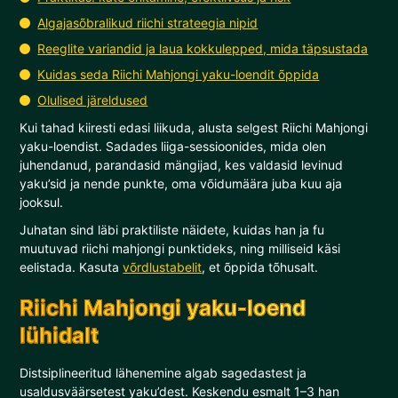
Algajasõbralikud riichi strateegia nipid
Reeglite variandid ja laua kokkulepped, mida täpsustada
Kuidas seda Riichi Mahjongi yaku-loendit õppida
Olulised järeldused
Kui tahad kiiresti edasi liikuda, alusta selgest Riichi Mahjongi
yaku-loendist. Sadades liiga-sessioonides, mida olen
juhendanud, parandasid mängijad, kes valdasid levinud
yaku’sid ja nende punkte, oma võidumäära juba kuu aja
jooksul.
Juhatan sind läbi praktiliste näidete, kuidas han ja fu
muutuvad riichi mahjongi punktideks, ning milliseid käsi
eelistada. Kasuta
võrdlustabelit
, et õppida tõhusalt.
Riichi Mahjongi yaku-loend
lühidalt
Distsiplineeritud lähenemine algab sagedastest ja
usaldusväärsetest yaku’dest. Keskendu esmalt 1–3 han