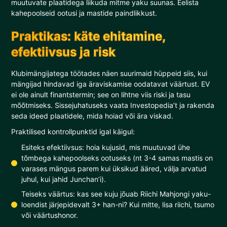
muutuvate plaatidega liikuda mitme yaku suunas. Eelista
kahepoolseid ootusi ja mastide paindlikkust.
Praktikas: käte ehitamine,
efektiivsus ja risk
Klubimängijatega töötades näen suurimaid hüppeid siis, kui
mängijad hindavad iga äraviskamise oodatavat väärtust. EV
ei ole ainult finantstermin; see on lihtne viis riski ja tasu
mõõtmiseks. Sissejuhatuseks vaata Investopedia’t ja rakenda
seda ideed plaatidele, mida hoiad või ära viskad.
Praktilised kontrollpunktid igal käigul:
Esiteks efektiivsus: hoia kujusid, mis muutuvad ühe
tõmbega kahepoolseks ootuseks (nt 3-4 samas mastis on
varases mängus parem kui üksikud ääred, välja arvatud
juhul, kui jahid Junchan’i).
Teiseks väärtus: kas see kuju jõuab Riichi Mahjongi yaku-
loendist järjepidevalt 3+ han-ni? Kui mitte, lisa riichi, tsumo
või väärtushonor.