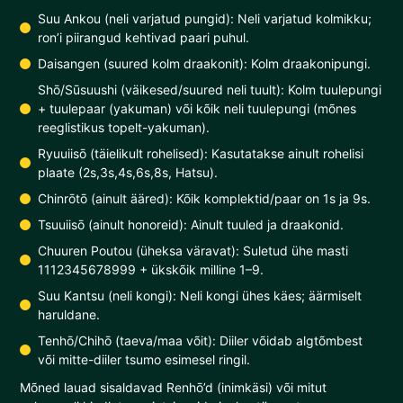
Suu Ankou (neli varjatud pungid): Neli varjatud kolmikku;
ron’i piirangud kehtivad paari puhul.
Daisangen (suured kolm draakonit): Kolm draakonipungi.
Shō/Sūsuushi (väikesed/suured neli tuult): Kolm tuulepungi
+ tuulepaar (yakuman) või kõik neli tuulepungi (mõnes
reeglistikus topelt-yakuman).
Ryuuiisō (täielikult rohelised): Kasutatakse ainult rohelisi
plaate (2s,3s,4s,6s,8s, Hatsu).
Chinrōtō (ainult ääred): Kõik komplektid/paar on 1s ja 9s.
Tsuuiisō (ainult honoreid): Ainult tuuled ja draakonid.
Chuuren Poutou (üheksa väravat): Suletud ühe masti
1112345678999 + ükskõik milline 1–9.
Suu Kantsu (neli kongi): Neli kongi ühes käes; äärmiselt
haruldane.
Tenhō/Chihō (taeva/maa võit): Diiler võidab algtõmbest
või mitte-diiler tsumo esimesel ringil.
Mõned lauad sisaldavad Renhō’d (inimkäsi) või mitut