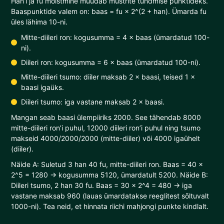
Han’i ja fu mõistmine muudab mustrite tundmise punktideks.
Baaspunktide valem on: baas = fu × 2^(2 + han). Ümarda fu
üles lähima 10-ni.
Mitte-diileri ron: kogusumma = 4 × baas (ümardatud 100-
ni).
Diileri ron: kogusumma = 6 × baas (ümardatud 100-ni).
Mitte-diileri tsumo: diiler maksab 2 × baasi, teised 1 ×
baasi igaüks.
Diileri tsumo: iga vastane maksab 2 × baasi.
Mangan seab baasi ülempiiriks 2000. See tähendab 8000
mitte-diileri ron’i puhul, 12000 diileri ron’i puhul ning tsumo
makseid 4000/2000/2000 (mitte-diiler) või 4000 igaühelt
(diiler).
Näide A: Suletud 3 han 40 fu, mitte-diileri ron. Baas = 40 ×
2^5 = 1280 → kogusumma 5120, ümardatult 5200. Näide B:
Diileri tsumo, 2 han 30 fu. Baas = 30 × 2^4 = 480 → iga
vastane maksab 960 (lauas ümardatakse reeglitest sõltuvalt
1000-ni). Tea neid, et hinnata riichi mahjongi punkte kindlalt.