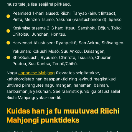
mustritele ja lisa seejärel piirkäed.
Peamised 1-hani alused: Riichi, Tanyao (ainult lihtsad),
Pinfu, Menzen Tsumo, Yakuhai (väärtushonoorid), Iipeikō.
Keskmise taseme 2–3 han: Ittsuu, Sanshoku Dōjun, Toitoi,
Chītoitsu, Junchan, Honitsu.
Harvemad täiustused: Ryanpeikō, San Ankou, Shōsangen.
Yakuman: Kokushi Musō, Suu Ankou, Daisangen,
Shō/Sūsuushi, Ryuuiisō, Chinrōtō, Tsuuiisō, Chuuren
Poutou, Suu Kantsu, Tenhō/Chihō.
Nagu
Japanese Mahjong
ülevaates selgitatakse,
kahekordistab han baaspunktid ning levinud reeglistikud
ühtivad piirangutes nagu mangan, haneman, baiman,
sanbaiman ja yakuman. See raamistik juhib iga otsust sellel
Riichi Mahjongi yaku-loendil.
Kuidas han ja fu muutuvad Riichi
Mahjongi punktideks