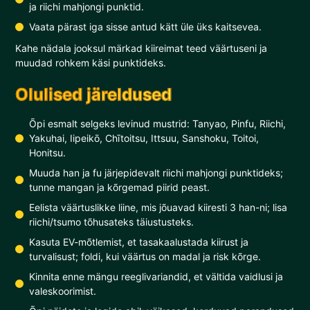
ja riichi mahjongi punktid.
Vaata pärast iga sisse antud kätt üle üks kaitsevea.
Kahe nädala jooksul märkad kiireimat teed väärtuseni ja
muudad rohkem käsi punktideks.
Olulised järeldused
Õpi esmalt selgeks levinud mustrid: Tanyao, Pinfu, Riichi,
Yakuhai, Iipeikō, Chītoitsu, Ittsuu, Sanshoku, Toitoi,
Honitsu.
Muuda han ja fu järjepidevalt riichi mahjongi punktideks;
tunne mangan ja kõrgemad piirid peast.
Eelista väärtuslikke liine, mis jõuavad kiiresti 3 han-ni; lisa
riichi/tsumo tõhusateks täiustusteks.
Kasuta EV-mõtlemist, et tasakaalustada kiirust ja
turvalisust; foldi, kui väärtus on madal ja risk kõrge.
Kinnita enne mängu reeglivariandid, et vältida vaidlusi ja
valeskoorimist.