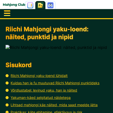
Riichi Mahjongi yaku-loend:
näited, punktid ja nipid
Sisukord
Riichi Mahjongi yaku-loend lühidalt
Kuidas han ja fu muutuvad Riichi Mahjongi punktideks
Võrdlustabel: levinud yaku, han ja näited
Yakuman-käed selgitatud näidetega
Lihtsad mahjongi käe näited, mida saad meelde jätta
Praktikas: käte ehitamine, efektiivsus ja risk