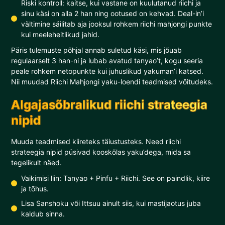
Riski kontroll: kaitse, kui vastane on kuulutanud riichi ja
sinu käsi on alla 2 han ning ootused on kehvad. Deal-in’i
vältimine säilitab aja jooksul rohkem riichi mahjongi punkte
kui meeleheitlikud jahid.
Päris tulemuste põhjal annab suletud käsi, mis jõuab
regulaarselt 3 han-ni ja lubab avatud tanyao’t, kogu seeria
peale rohkem netopunkte kui juhuslikud yakuman’i katsed.
Nii muudad Riichi Mahjongi yaku-loendi teadmised võitudeks.
Algajasõbralikud riichi strateegia
nipid
Muuda teadmised kiireteks täiustusteks. Need riichi
strateegia nipid püsivad kooskõlas yaku’dega, mida sa
tegelikult näed.
Vaikimisi liin: Tanyao + Pinfu + Riichi. See on paindlik, kiire
ja tõhus.
Lisa Sanshoku või Ittsuu ainult siis, kui mastijaotus juba
kaldub sinna.