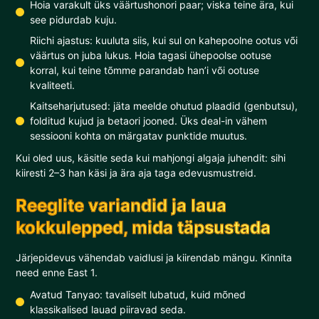
Hoia varakult üks väärtushonori paar; viska teine ära, kui
see pidurdab kuju.
Riichi ajastus: kuuluta siis, kui sul on kahepoolne ootus või
väärtus on juba lukus. Hoia tagasi ühepoolse ootuse
korral, kui teine tõmme parandab han’i või ootuse
kvaliteeti.
Kaitseharjutused: jäta meelde ohutud plaadid (genbutsu),
folditud kujud ja betaori jooned. Üks deal-in vähem
sessiooni kohta on märgatav punktide muutus.
Kui oled uus, käsitle seda kui mahjongi algaja juhendit: sihi
kiiresti 2–3 han käsi ja ära aja taga edevusmustreid.
Reeglite variandid ja laua
kokkulepped, mida täpsustada
Järjepidevus vähendab vaidlusi ja kiirendab mängu. Kinnita
need enne East 1.
Avatud Tanyao: tavaliselt lubatud, kuid mõned
klassikalised lauad piiravad seda.