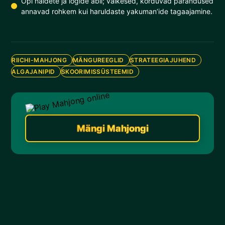
Õpi näidete ja logide abil; väikesed, korduvad parandused
annavad rohkem kui haruldaste yakuman’ide tagaajamine.
RIICHI-MAHJONG
MÄNGUREEGLID
STRATEEGIAJUHEND
ALGAJANIPID
SKOORIMISSÜSTEEMID
Mängi Mahjongi