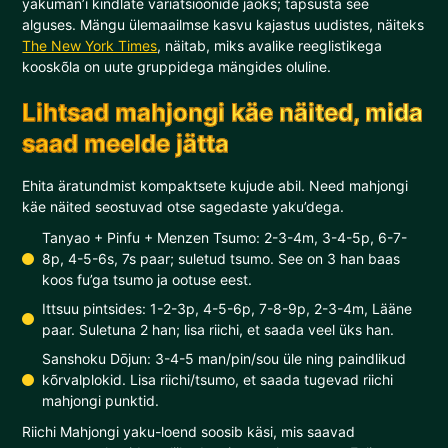
yakuman’i kindlate variatsioonide jaoks; täpsusta see
alguses. Mängu ülemaailmse kasvu kajastus uudistes, näiteks
The New York Times
, näitab, miks avalike reeglistikega
kooskõla on uute gruppidega mängides oluline.
Lihtsad mahjongi käe näited, mida
saad meelde jätta
Ehita äratundmist kompaktsete kujude abil. Need mahjongi
käe näited seostuvad otse sagedaste yaku’dega.
Tanyao + Pinfu + Menzen Tsumo: 2-3-4m, 3-4-5p, 6-7-
8p, 4-5-6s, 7s paar; suletud tsumo. See on 3 han baas
koos fu’ga tsumo ja ootuse eest.
Ittsuu pintsides: 1-2-3p, 4-5-6p, 7-8-9p, 2-3-4m, Lääne
paar. Suletuna 2 han; lisa riichi, et saada veel üks han.
Sanshoku Dōjun: 3-4-5 man/pin/sou üle ning paindlikud
kõrvalplokid. Lisa riichi/tsumo, et saada tugevad riichi
mahjongi punktid.
Riichi Mahjongi yaku-loend soosib käsi, mis saavad