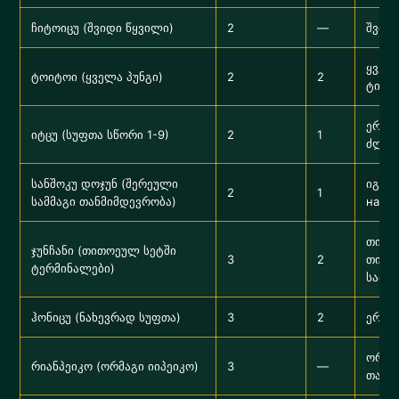
ჩიტოიცუ (შვიდი წყვილი)
2
—
შვიდ
ყველ
ტოიტოი (ყველა პუნგი)
2
2
ტიპი
ერთი
იტცუ (სუფთა სწორი 1-9)
2
1
ძლიე
სანშოკუ დოჯუნ (შერეული
იგივ
2
1
სამმაგი თანმიმდევრობა)
напр.
თითო
ჯუნჩანი (თითოეულ სეტში
3
2
თითო
ტერმინალები)
საპა
ჰონიცუ (ნახევრად სუფთა)
3
2
ერთი
ორი 
რიანპეიკო (ორმაგი იიპეიკო)
3
—
თანმ