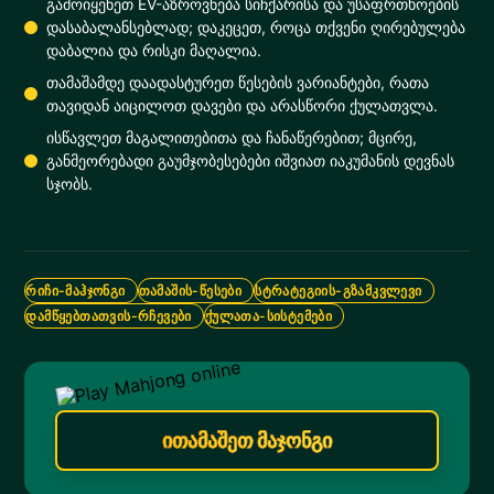
გამოიყენეთ EV-აზროვნება სიჩქარისა და უსაფრთხოების
დასაბალანსებლად; დაკეცეთ, როცა თქვენი ღირებულება
დაბალია და რისკი მაღალია.
თამაშამდე დაადასტურეთ წესების ვარიანტები, რათა
თავიდან აიცილოთ დავები და არასწორი ქულათვლა.
ისწავლეთ მაგალითებითა და ჩანაწერებით; მცირე,
განმეორებადი გაუმჯობესებები იშვიათ იაკუმანის დევნას
სჯობს.
ᲠᲘᲩᲘ-ᲛᲐᲰᲯᲝᲜᲒᲘ
ᲗᲐᲛᲐᲨᲘᲡ-ᲬᲔᲡᲔᲑᲘ
ᲡᲢᲠᲐᲢᲔᲒᲘᲘᲡ-ᲒᲖᲐᲛᲙᲕᲚᲔᲕᲘ
ᲓᲐᲛᲬᲧᲔᲑᲗᲐᲗᲕᲘᲡ-ᲠᲩᲔᲕᲔᲑᲘ
ᲥᲣᲚᲐᲗᲐ-ᲡᲘᲡᲢᲔᲛᲔᲑᲘ
ითამაშეთ მაჯონგი