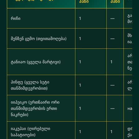
ჰანი
ჰანი
გამო
რიჩი
1
—
მოქმ
მხოლ
მენზენ ცუმო (თვითამოღება)
1
—
იაკუს
არ ა
ტანიაო (ყველა მარტივი)
1
1
თანა
ნება
პინფუ (ყველა სეტი
არ ა
1
—
თანმიმდევრობით)
ლოდი
იიპეიკო (ერთნაირი ორი
თანმიმდევრობის ერთი
1
—
напр
ნაკრები)
იაკუჰაი (ღირებული
დრაკ
1
1
საპატიოები)
ქარი 