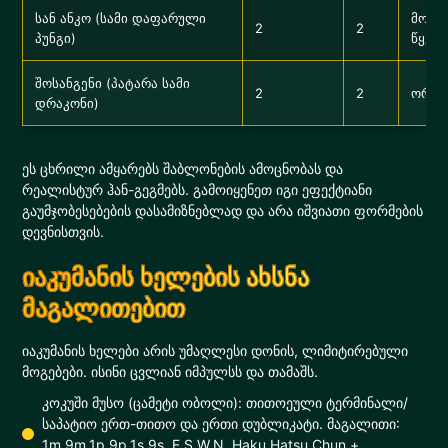
სან ანკო (სამი დაფარული
მოგე
2
2
პუნგი)
წყვი
შოსანგენი (პატარა სამი
2
2
ორი 
დრაკონი)
ეს ცხრილი ამყარებს შაბლონების ამოცნობას და
რეალისტურ ჰან-გეგმებს. გამოიყენეთ იგი ეფექტიანი
გაუმჯობესებების დასამიზნებლად და არა იშვიათი ფორმების
დევნისთვის.
იაკუმანის ხელების ახსნა
მაგალითებით
იაკუმანის ხელები არის უმაღლესი დონის, ლიმიტირებული
მოგებები. ისინი ცვლიან იმპულსს და თამაშს.
კოკუში მუსო (ცამეტი ობოლი): თითოეული ტერმინალი/
საპატიო ერთ-თითო და ერთი დუბლიკატი. მაგალითი:
1m,9m,1p,9p,1s,9s, E,S,W,N, Haku,Hatsu,Chun +