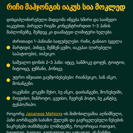
რიჩი მაჰჯონგის იაკუს სია მოკლედ
დისციპლინირებული მიდგომა იწყება ხშირი და საიმედო
იაკუებით. პირველ რიგში კონცენტრირდით 1–3 ჰანის
შაბლონებზე, შემდეგ კი დაამატეთ ლიმიტური ხელები.
ძირითადი 1-ჰანიანი საფუძვლები: რიჩი, ტანიაო (ყველა
მარტივი), პინფუ, მენზენ ცუმო, იაკუჰაი (ღირებული
საპატიოები), იიპეიკო.
საშუალო დონის 2–3 ჰანი: იტცუ, სანშოკუ დოჯუნ, ტოიტოი,
ჩიტოიცუ, ჯუნჩანი, ჰონიცუ.
უფრო იშვიათი გაუმჯობესებები: რიანპეიკო, სან ანკო,
შოსანგენი.
იაკუმანი: კოკუში მუსო, სუ ანკო, დაისანგენი, შო/სუსუიში,
რიუუისო, ჩინროტო, ცუუისო, ჩუურენ პოტო, სუ კანტსუ,
ტენჰო/ჩიჰო.
როგორც
Japanese Mahjong
-ის მიმოხილვაშია აღნიშნული,
ჰანი აორმაგებს საბაზო ქულებს და გავრცელებული წესების
ნაკრებები თანხმდება ლიმიტებზე, როგორიცაა mangan,
haneman, baiman, sanbaiman და yakuman. ეს ჩარჩო