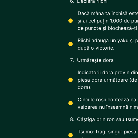
Declară riichi
Dacă mâna ta închisă este
și ai cel puțin 1.000 de pu
de puncte și blochează-ți
Riichi adaugă un yaku și 
după o victorie.
Urmărește dora
Indicatorii dora provin di
piesa dora următoare (de 
dora).
Cinciile roșii contează c
valoarea nu înseamnă nimi
Câștigă prin ron sau tsum
Tsumo: tragi singur piesa 