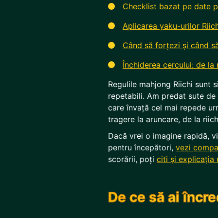
Checklist bazat pe date p
Aplicarea yaku-urilor Riic
Când să forțezi și când s
Închiderea cercului: de la r
Regulile mahjong Riichi sunt s
repetabili. Am predat sute de j
care învață cel mai repede ur
tragere la aruncare, de la riich
Dacă vrei o imagine rapidă, viz
pentru începători,
vezi compa
scorării, poți
citi și explicați
De ce să ai încr