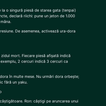
 la o singură piesă de starea gata (tenpai)
ncte, declară riichi: pune un jeton de 1.000
 mâna.
presiune. De asemenea, activează ura-dora
n zidul mort. Fiecare piesă afișată indică
exemplu, 2 cercuri indică 3 cercuri ca
a dora în multe mese. Nu urmări dora orbește;
c fără un yaku.
o
câștigătoare. Ron: câștigi pe aruncarea unui