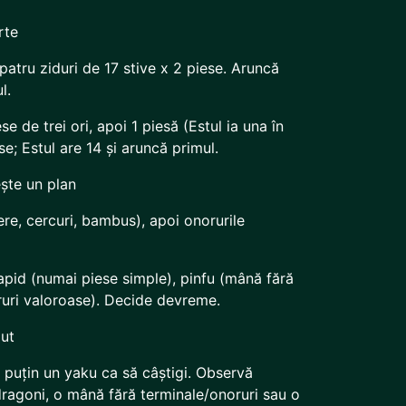
rte
atru ziduri de 17 stive x 2 piese. Aruncă
l.
se de trei ori, apoi 1 piesă (Estul ia una în
se; Estul are 14 și aruncă primul.
ește un plan
re, cercuri, bambus), apoi onorurile
apid (numai piese simple), pinfu (mână fără
uri valoroase). Decide devreme.
put
l puțin un yaku ca să câștigi. Observă
dragoni, o mână fără terminale/onoruri sau o