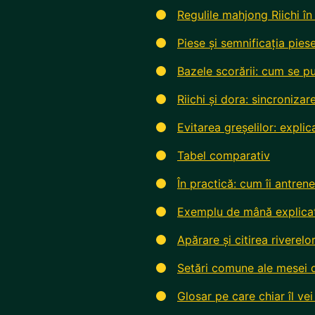
Regulile mahjong Riichi în
Piese și semnificația pie
Bazele scorării: cum se 
Riichi și dora: sincronizar
Evitarea greșelilor: explica
Tabel comparativ
În practică: cum îi antrene
Exemplu de mână explicat 
Apărare și citirea riverelo
Setări comune ale mesei d
Glosar pe care chiar îl vei