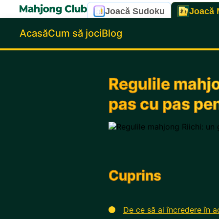
Joacă Sudoku
Joacă 
Acasă
Cum să joci
Blog
Regulile mahjo
pas cu pas pen
Cuprins
De ce să ai încredere în 