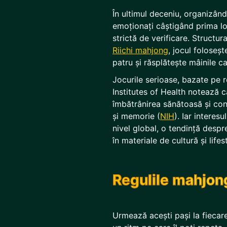
În ultimul deceniu, organizâ
emoționați câștigând prima lo
strictă de verificare. Structur
Riichi mahjong
, jocul foloseșt
patru și răsplătește mâinile c
Jocurile serioase, bazate pe r
Institutes of Health notează că
îmbătrânirea sănătoasă și cont
și memorie (
NIH
). Iar interesu
nivel global, o tendință despr
în materiale de cultură și lifes
Regulile mahjong
Urmează acești pași la fiecar