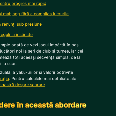
entru progres mai rapid
hi mahjong fără a complica lucrurile
ă renunți sub presiune
eguli la instincte
imple odată ce vezi jocul împărțit în pași
ucători noi la seri de club și turnee, iar cei
mează toți aceeași secvență simplă: de la
i la scor.
uală, a yaku-urilor și valorii potrivite
rația
. Pentru calculele mai detaliate ale
a noastră despre scorare
.
edere în această abordare