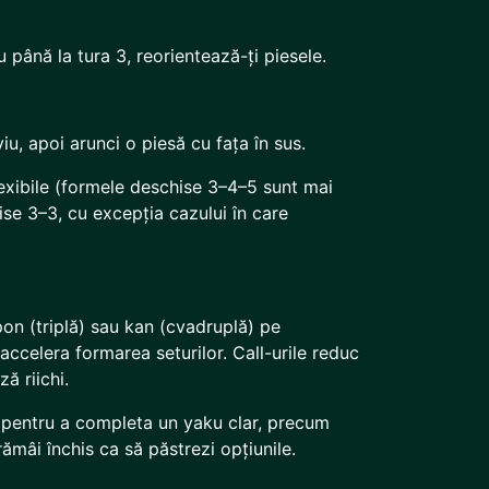
până la tura 3, reorientează-ți piesele.
viu, apoi arunci o piesă cu fața în sus.
lexibile (formele deschise 3–4–5 sunt mai
ise 3–3, cu excepția cazului în care
pon (triplă) sau kan (cvadruplă) pe
 accelera formarea seturilor. Call-urile reduc
ă riichi.
r pentru a completa un yaku clar, precum
 rămâi închis ca să păstrezi opțiunile.