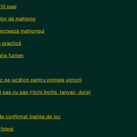
 10 pași
selor de mahjong
punctează mahjongul
e practică
ția furiten
z pe jucători pentru primele victorii
pas cu pas (riichi închis, tanyao, dora)
r
e confirmat înainte de joc
 folosi