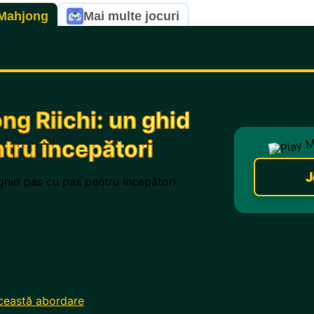
Mahjong
Mai multe jocuri
ng Riichi: un ghid
tru începători
J
această abordare