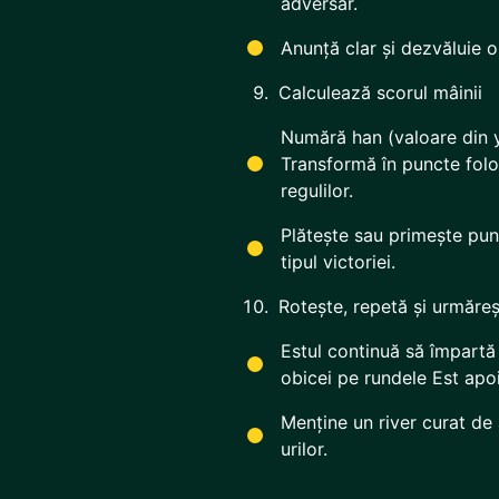
adversar.
Anunță clar și dezvăluie 
Calculează scorul mâinii
Numără han (valoare din y
Transformă în puncte folo
regulilor.
Plătește sau primește pun
tipul victoriei.
Rotește, repetă și urmăreș
Estul continuă să împartă
obicei pe rundele Est apo
Menține un river curat de 
urilor.