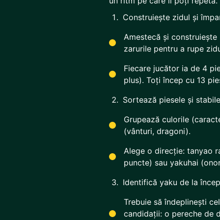
un ritm pe care îl poți repeta.
Construiește zidul și împa
Amestecă și construiește p
zarurile pentru a rupe zidu
Fiecare jucător ia de 4 pie
plus). Toți încep cu 13 pie
Sortează piesele și stabil
Grupează culorile (caracte
(vânturi, dragoni).
Alege o direcție: tanyao r
puncte) sau yakuhai (onor
Identifică yaku de la înce
Trebuie să îndeplinești ce
candidații: o pereche de 