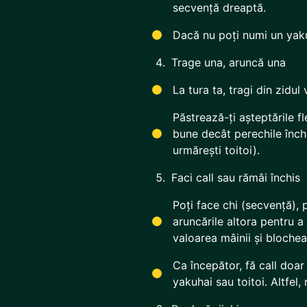
secvență dreaptă.
Dacă nu poți numi un yaku 
Trage una, aruncă una
La tura ta, tragi din zidul 
Păstrează-ți așteptările f
bune decât perechile înch
urmărești toitoi).
Faci call sau rămâi închis
Poți face chi (secvență), 
aruncările altora pentru a
valoarea mâinii și blocheaz
Ca începător, fă call doa
yakuhai sau toitoi. Altfel,