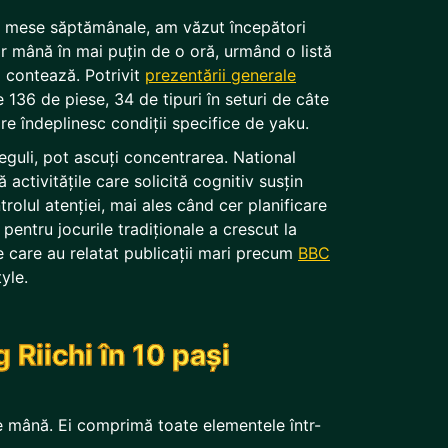
nd mese săptămânale, am văzut începători
r mână în mai puțin de o oră, urmând o listă
a contează. Potrivit
prezentării generale
e 136 de piese, 34 de tipuri în seturi de câte
are îndeplinesc condiții specifice de yaku.
eguli, pot ascuți concentrarea. National
 activitățile care solicită cognitiv susțin
rolul atenției, mai ales când cer planificare
l pentru jocurile tradiționale a crescut la
e care au relatat publicații mari precum
BBC
tyle.
 Riichi în 10 pași
e mână. Ei comprimă toate elementele într-