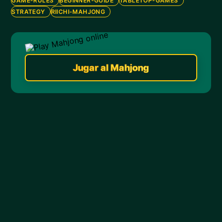
GAME-RULES
BEGINNER-GUIDE
TABLETOP-GAMES
STRATEGY
RIICHI-MAHJONG
Jugar al Mahjong