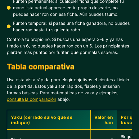
Furiten permanente: si cualquier ficha que complete tu
mano lista actual aparece en tu propio descarte, no
puedes hacer ron con esa ficha. Aún puedes tsumo.
Furiten temporal: si pasas una ficha ganadora, no puedes
hacer ron hasta tu siguiente robo.
Controla tu propio río. Si buscas una espera 3–6 y ya has
tirado un 6, no puedes hacer ron con un 6. Los principiantes
pierden más puntos por furiten que por malas esperas.
Tabla comparativa
Usa esta vista rápida para elegir objetivos eficientes al inicio
de la partida. Estos yaku son rápidos, fiables y enseñan
formas básicas. Para matemáticas de valor y ejemplos,
consulta la comparación
abajo.
Yaku (cerrado salvo que se
Valor en
Por qué
indique)
han
buscarl
Bloquea t