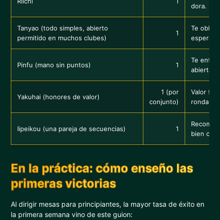
Riichi
1
dora. Rápi
Tanyao (todo simples, abierto
Te obliga
1
permitido en muchos clubes)
esperas.
Te entre
Pinfu (mano sin puntos)
1
abiertas y
1 (por
Valor fác
Yakuhai (honores de valor)
conjunto)
ronda o 
Recompen
Iipeikou (una pareja de secuencias)
1
bien con 
En la práctica: cómo enseño las
primeras victorias
Al dirigir mesas para principiantes, la mayor tasa de éxito en
la primera semana vino de este guion: