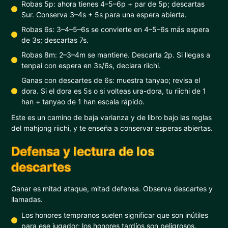
Robas 5p: ahora tienes 4–5–6p + par de 5p; descartas
Sur. Conserva 3–4s + 5s para una espera abierta.
Robas 6s: 3–4–5–6s se convierte en 4–5–6s más espera
de 3s; descartas 7s.
Robas 8m: 2–3–4m se mantiene. Descarta 2p. Si llegas a
tenpai con espera en 3s/6s, declara riichi.
Ganas con descartes de 6s: muestra tanyao; revisa el
dora. Si el dora es 5s o si volteas ura-dora, tu riichi de 1
han + tanyao de 1 han escala rápido.
Este es un camino de baja varianza y de libro bajo las reglas
del mahjong riichi, y te enseña a conservar esperas abiertas.
Defensa y lectura de los
descartes
Ganar es mitad ataque, mitad defensa. Observa descartes y
llamadas.
Los honores tempranos suelen significar que son inútiles
para ese jugador; los honores tardíos son peligrosos.