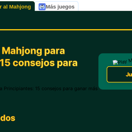
r al Mahjong
Más juegos
e Mahjong para
 15 consejos para
Ju
idos