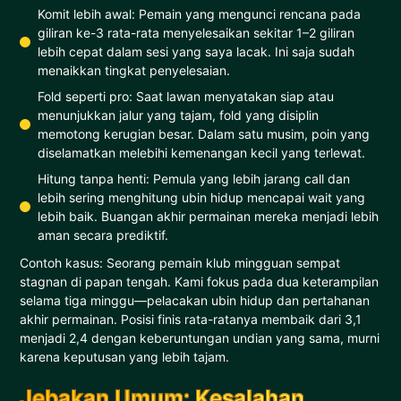
Komit lebih awal: Pemain yang mengunci rencana pada
giliran ke-3 rata-rata menyelesaikan sekitar 1–2 giliran
lebih cepat dalam sesi yang saya lacak. Ini saja sudah
menaikkan tingkat penyelesaian.
Fold seperti pro: Saat lawan menyatakan siap atau
menunjukkan jalur yang tajam, fold yang disiplin
memotong kerugian besar. Dalam satu musim, poin yang
diselamatkan melebihi kemenangan kecil yang terlewat.
Hitung tanpa henti: Pemula yang lebih jarang call dan
lebih sering menghitung ubin hidup mencapai wait yang
lebih baik. Buangan akhir permainan mereka menjadi lebih
aman secara prediktif.
Contoh kasus: Seorang pemain klub mingguan sempat
stagnan di papan tengah. Kami fokus pada dua keterampilan
selama tiga minggu—pelacakan ubin hidup dan pertahanan
akhir permainan. Posisi finis rata-ratanya membaik dari 3,1
menjadi 2,4 dengan keberuntungan undian yang sama, murni
karena keputusan yang lebih tajam.
Jebakan Umum: Kesalahan