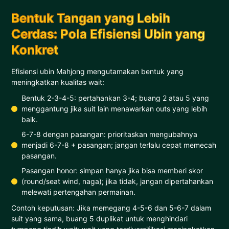
Bentuk Tangan yang Lebih
Cerdas: Pola Efisiensi Ubin yang
Konkret
Efisiensi ubin Mahjong mengutamakan bentuk yang
meningkatkan kualitas wait:
Bentuk 2-3-4-5: pertahankan 3-4; buang 2 atau 5 yang
menggantung jika suit lain menawarkan outs yang lebih
baik.
6-7-8 dengan pasangan: prioritaskan mengubahnya
menjadi 6-7-8 + pasangan; jangan terlalu cepat memecah
pasangan.
Pasangan honor: simpan hanya jika bisa memberi skor
(round/seat wind, naga); jika tidak, jangan dipertahankan
melewati pertengahan permainan.
Contoh keputusan: Jika memegang 4-5-6 dan 5-6-7 dalam
suit yang sama, buang 5 duplikat untuk menghindari