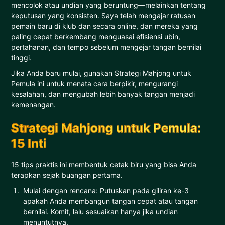
mencolok atau undian yang beruntung—melainkan tentang
keputusan yang konsisten. Saya telah mengajar ratusan
pemain baru di klub dan secara online, dan mereka yang
paling cepat berkembang menguasai efisiensi ubin,
pertahanan, dan tempo sebelum mengejar tangan bernilai
tinggi.
Jika Anda baru mulai, gunakan Strategi Mahjong untuk
Pemula ini untuk menata cara berpikir, mengurangi
kesalahan, dan mengubah lebih banyak tangan menjadi
kemenangan.
Strategi Mahjong untuk Pemula:
15 Inti
15 tips praktis ini membentuk cetak biru yang bisa Anda
terapkan sejak buangan pertama.
Mulai dengan rencana: Putuskan pada giliran ke-3
apakah Anda membangun tangan cepat atau tangan
bernilai. Komit, lalu sesuaikan hanya jika undian
menuntutnya.