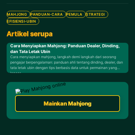
MAHJONG
PANDUAN-CARA
PEMULA
STRATEGI
EFISIENSI-UBIN
Artikel serupa
Cara Menyiapkan Mahjong: Panduan Dealer, Dinding,
dan Tata Letak Ubin
Cara menyiapkan mahjong, langkah demi langkah dari seorang
pengajar berpengalaman: panduan ahli tentang dinding, dealer, dan
tata letak ubin dengan tips berbasis data untuk permainan yang
lancar.
Mainkan Mahjong