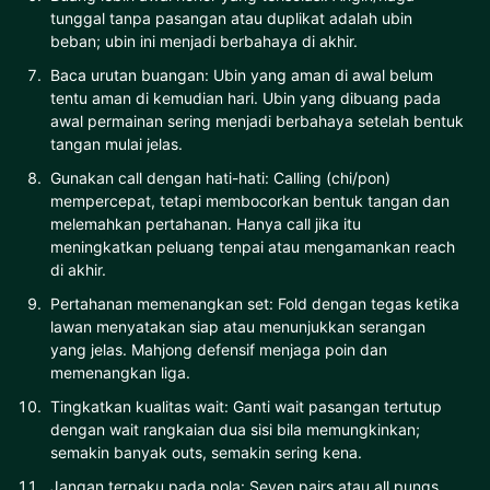
tunggal tanpa pasangan atau duplikat adalah ubin
beban; ubin ini menjadi berbahaya di akhir.
Baca urutan buangan: Ubin yang aman di awal belum
tentu aman di kemudian hari. Ubin yang dibuang pada
awal permainan sering menjadi berbahaya setelah bentuk
tangan mulai jelas.
Gunakan call dengan hati-hati: Calling (chi/pon)
mempercepat, tetapi membocorkan bentuk tangan dan
melemahkan pertahanan. Hanya call jika itu
meningkatkan peluang tenpai atau mengamankan reach
di akhir.
Pertahanan memenangkan set: Fold dengan tegas ketika
lawan menyatakan siap atau menunjukkan serangan
yang jelas. Mahjong defensif menjaga poin dan
memenangkan liga.
Tingkatkan kualitas wait: Ganti wait pasangan tertutup
dengan wait rangkaian dua sisi bila memungkinkan;
semakin banyak outs, semakin sering kena.
Jangan terpaku pada pola: Seven pairs atau all pungs