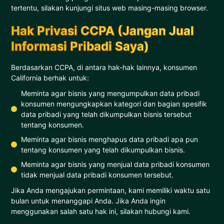
tertentu, silakan kunjungi situs web masing-masing browser.
Hak Privasi CCPA (Jangan Jual
Informasi Pribadi Saya)
Berdasarkan CCPA, di antara hak-hak lainnya, konsumen
California berhak untuk:
Meminta agar bisnis yang mengumpulkan data pribadi
konsumen mengungkapkan kategori dan bagian spesifik
data pribadi yang telah dikumpulkan bisnis tersebut
tentang konsumen.
Meminta agar bisnis menghapus data pribadi apa pun
tentang konsumen yang telah dikumpulkan bisnis.
Meminta agar bisnis yang menjual data pribadi konsumen
tidak menjual data pribadi konsumen tersebut.
Jika Anda mengajukan permintaan, kami memiliki waktu satu
bulan untuk menanggapi Anda. Jika Anda ingin
menggunakan salah satu hak ini, silakan hubungi kami.