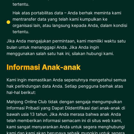
tertentu.
Hak atas portabilitas data – Anda berhak meminta kami
mentransfer data yang telah kami kumpulkan ke
organisasi lain, atau langsung kepada Anda, dalam kondisi
tertentu.
Jika Anda mengajukan permintaan, kami memiliki waktu satu
bulan untuk menanggapi Anda. Jika Anda ingin
menggunakan salah satu hak ini, silakan hubungi kami.
Informasi Anak-anak
Kami ingin memastikan Anda sepenuhnya mengetahui semua
hak perlindungan data Anda. Setiap pengguna berhak atas
hal-hal berikut:
Mahjong Online Club tidak dengan sengaja mengumpulkan
Informasi Pribadi yang Dapat Diidentifikasi dari anak-anak di
bawah usia 13 tahun. Jika Anda merasa bahwa anak Anda
telah memberikan informasi semacam ini di situs web kami,
kami sangat menyarankan Anda untuk segera menghubungi
kami dan kami akan berupaya sebaik mungkin untuk segera