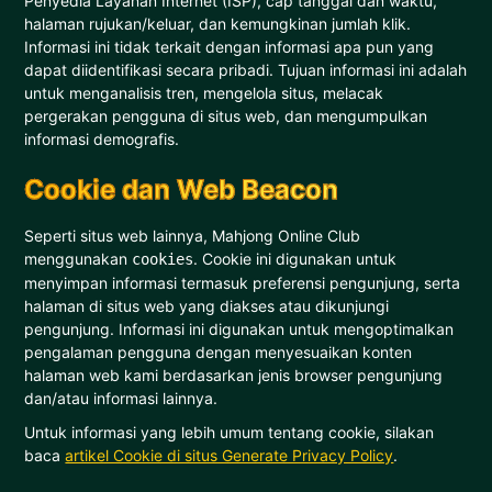
Penyedia Layanan Internet (ISP), cap tanggal dan waktu,
halaman rujukan/keluar, dan kemungkinan jumlah klik.
Informasi ini tidak terkait dengan informasi apa pun yang
dapat diidentifikasi secara pribadi. Tujuan informasi ini adalah
untuk menganalisis tren, mengelola situs, melacak
pergerakan pengguna di situs web, dan mengumpulkan
informasi demografis.
Cookie dan Web Beacon
Seperti situs web lainnya, Mahjong Online Club
menggunakan
. Cookie ini digunakan untuk
cookies
menyimpan informasi termasuk preferensi pengunjung, serta
halaman di situs web yang diakses atau dikunjungi
pengunjung. Informasi ini digunakan untuk mengoptimalkan
pengalaman pengguna dengan menyesuaikan konten
halaman web kami berdasarkan jenis browser pengunjung
dan/atau informasi lainnya.
Untuk informasi yang lebih umum tentang cookie, silakan
baca
artikel Cookie di situs Generate Privacy Policy
.