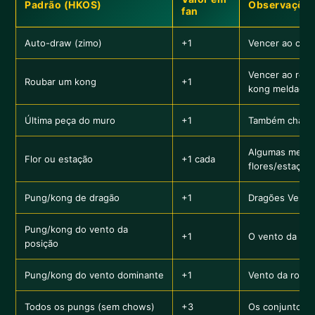
Padrão (HKOS)
Observações
fan
Auto-draw (zimo)
+1
Vencer ao comp
Vencer ao reiv
Roubar um kong
+1
kong meldado.
Última peça do muro
+1
Também chamada
Algumas mesas
Flor ou estação
+1 cada
flores/estaçõe
Pung/kong de dragão
+1
Dragões Verde
Pung/kong do vento da
+1
O vento da sua
posição
Pung/kong do vento dominante
+1
Vento da rodad
Todos os pungs (sem chows)
+3
Os conjuntos s