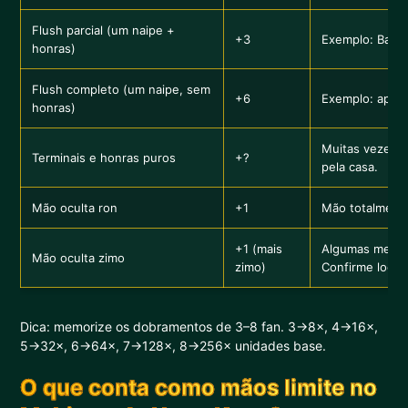
Flush parcial (um naipe +
+3
Exemplo: Bams
honras)
Flush completo (um naipe, sem
+6
Exemplo: apen
honras)
Muitas vezes t
Terminais e honras puros
+?
pela casa.
Mão oculta ron
+1
Mão totalmente
+1 (mais
Algumas mesas
Mão oculta zimo
zimo)
Confirme local
Dica: memorize os dobramentos de 3–8 fan. 3→8×, 4→16×,
5→32×, 6→64×, 7→128×, 8→256× unidades base.
O que conta como mãos limite no