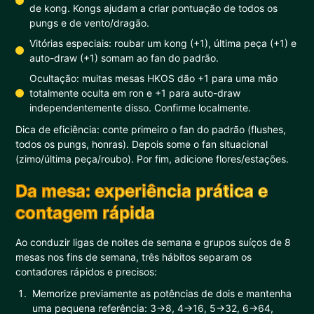
de kong. Kongs ajudam a criar pontuação de todos os
pungs e de vento/dragão.
Vitórias especiais: roubar um kong (+1), última peça (+1) e
auto-draw (+1) somam ao fan do padrão.
Ocultação: muitas mesas HKOS dão +1 para uma mão
totalmente oculta em ron e +1 para auto-draw
independentemente disso. Confirme localmente.
Dica de eficiência: conte primeiro o fan do padrão (flushes,
todos os pungs, honras). Depois some o fan situacional
(zimo/última peça/roubo). Por fim, adicione flores/estações.
Da mesa: experiência prática e
contagem rápida
Ao conduzir ligas de noites de semana e grupos suíços de 8
mesas nos fins de semana, três hábitos separam os
contadores rápidos e precisos:
Memorize previamente as potências de dois e mantenha
uma pequena referência: 3→8, 4→16, 5→32, 6→64,