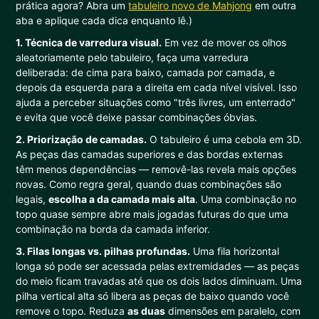
prática agora? Abra um
tabuleiro novo de Mahjong
em outra
aba e aplique cada dica enquanto lê.)
1. Técnica de varredura visual.
Em vez de mover os olhos
aleatoriamente pelo tabuleiro, faça uma varredura
deliberada: de cima para baixo, camada por camada, e
depois da esquerda para a direita em cada nível visível. Isso
ajuda a perceber situações como "três livres, um enterrado"
e evita que você deixe passar combinações óbvias.
2. Priorização de camadas.
O tabuleiro é uma cebola em 3D.
As peças das camadas superiores e das bordas externas
têm menos dependências — removê-las revela mais opções
novas. Como regra geral, quando duas combinações são
legais,
escolha a da camada mais alta
. Uma combinação no
topo quase sempre abre mais jogadas futuras do que uma
combinação na borda da camada inferior.
3. Filas longas vs. pilhas profundas.
Uma fila horizontal
longa só pode ser acessada pelas extremidades — as peças
do meio ficam travadas até que os dois lados diminuam. Uma
pilha vertical alta só libera as peças de baixo quando você
remove o topo. Reduza
as duas
dimensões em paralelo, com