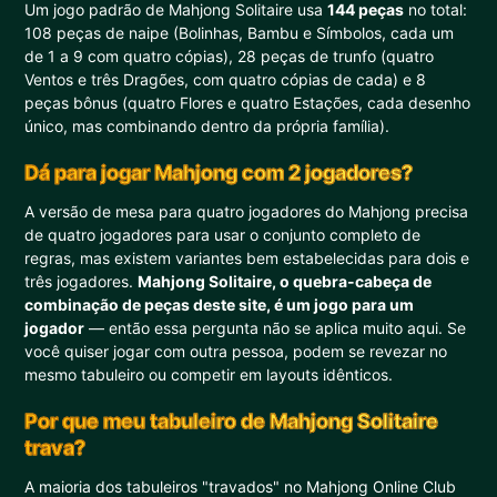
Um jogo padrão de Mahjong Solitaire usa
144 peças
no total:
108 peças de naipe (Bolinhas, Bambu e Símbolos, cada um
de 1 a 9 com quatro cópias), 28 peças de trunfo (quatro
Ventos e três Dragões, com quatro cópias de cada) e 8
peças bônus (quatro Flores e quatro Estações, cada desenho
único, mas combinando dentro da própria família).
Dá para jogar Mahjong com 2 jogadores?
A versão de mesa para quatro jogadores do Mahjong precisa
de quatro jogadores para usar o conjunto completo de
regras, mas existem variantes bem estabelecidas para dois e
três jogadores.
Mahjong Solitaire, o quebra-cabeça de
combinação de peças deste site, é um jogo para um
jogador
— então essa pergunta não se aplica muito aqui. Se
você quiser jogar com outra pessoa, podem se revezar no
mesmo tabuleiro ou competir em layouts idênticos.
Por que meu tabuleiro de Mahjong Solitaire
trava?
A maioria dos tabuleiros "travados" no Mahjong Online Club