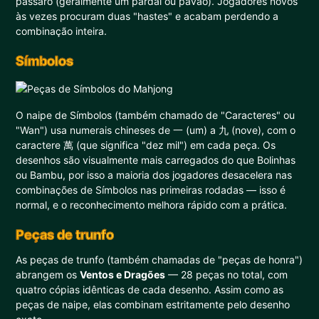
pássaro (geralmente um pardal ou pavão). Jogadores novos
às vezes procuram duas "hastes" e acabam perdendo a
combinação inteira.
Símbolos
O naipe de Símbolos (também chamado de "Caracteres" ou
"Wan") usa numerais chineses de 一 (um) a 九 (nove), com o
caractere 萬 (que significa "dez mil") em cada peça. Os
desenhos são visualmente mais carregados do que Bolinhas
ou Bambu, por isso a maioria dos jogadores desacelera nas
combinações de Símbolos nas primeiras rodadas — isso é
normal, e o reconhecimento melhora rápido com a prática.
Peças de trunfo
As peças de trunfo (também chamadas de "peças de honra")
abrangem os
Ventos e Dragões
— 28 peças no total, com
quatro cópias idênticas de cada desenho. Assim como as
peças de naipe, elas combinam estritamente pelo desenho