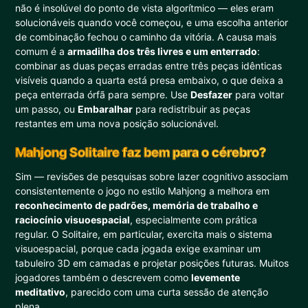
não é insolúvel do ponto de vista algorítmico — eles eram
solucionáveis quando você começou, e uma escolha anterior
de combinação fechou o caminho da vitória. A causa mais
comum é a
armadilha dos três livres e um enterrado
:
combinar as duas peças erradas entre três peças idênticas
visíveis quando a quarta está presa embaixo, o que deixa a
peça enterrada órfã para sempre. Use
Desfazer
para voltar
um passo, ou
Embaralhar
para redistribuir as peças
restantes em uma nova posição solucionável.
Mahjong Solitaire faz bem para o cérebro?
Sim — revisões de pesquisas sobre lazer cognitivo associam
consistentemente o jogo no estilo Mahjong a melhora em
reconhecimento de padrões, memória de trabalho e
raciocínio visuoespacial
, especialmente com prática
regular. O Solitaire, em particular, exercita mais o sistema
visuoespacial, porque cada jogada exige examinar um
tabuleiro 3D em camadas e projetar posições futuras. Muitos
jogadores também o descrevem como
levemente
meditativo
, parecido com uma curta sessão de atenção
plena.