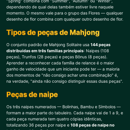
"Spring" combina com "Summer", "Autumn" ou "Winter",
dependendo de qual delas também estiver livre naquele
momento. O mesmo vale para o grupo das Flores — qualquer
desenho de flor combina com qualquer outro desenho de flor.
Tipos de peças de Mahjong
O conjunto padrão de Mahjong Solitaire usa
144 peças
distribuídas em três famílias principais
: Naipes (108
peças), Trunfos (28 peças) e peças Bônus (8 peças).
Aprender a reconhecer cada família de relance é o maior
ganho de velocidade que um iniciante pode ter — a maioria
dos momentos de "não consigo achar uma combinação" é,
na verdade, "ainda não consigo distinguir essas duas peças".
Peças de naipe
Os três naipes numerados — Bolinhas, Bambu e Símbolos —
formam a maior parte do tabuleiro. Cada naipe vai de 1 a 9, e
cada peça numerada tem quatro cópias idênticas,
totalizando 36 peças por naipe e
108 peças de naipe no