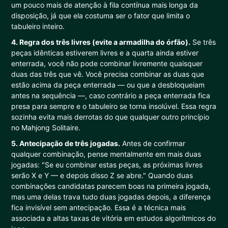
um pouco mais de atenção à fila contínua mais longa da
disposição, já que ela costuma ser o fator que limita o
tabuleiro inteiro.
4. Regra dos três livres (evite a armadilha do órfão).
Se três
peças idênticas estiverem livres e a quarta ainda estiver
enterrada, você não pode combinar livremente quaisquer
duas das três que vê. Você precisa combinar as duas que
estão acima da peça enterrada — ou que a desbloqueiam
antes na sequência —, caso contrário a peça enterrada fica
presa para sempre e o tabuleiro se torna insolúvel. Essa regra
sozinha evita mais derrotas do que qualquer outro princípio
no Mahjong Solitaire.
5. Antecipação de três jogadas.
Antes de confirmar
qualquer combinação, pense mentalmente em mais duas
jogadas: "Se eu combinar estas peças, as próximas livres
serão X e Y — e depois disso Z se abre." Quando duas
combinações candidatas parecem boas na primeira jogada,
mas uma delas trava tudo duas jogadas depois, a diferença
fica invisível sem antecipação. Essa é a técnica mais
associada a altas taxas de vitória em estudos algorítmicos do