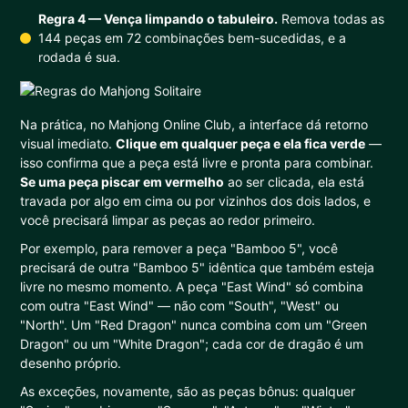
Regra 4 — Vença limpando o tabuleiro.
Remova todas as
144 peças em 72 combinações bem-sucedidas, e a
rodada é sua.
Na prática, no Mahjong Online Club, a interface dá retorno
visual imediato.
Clique em qualquer peça e ela fica verde
—
isso confirma que a peça está livre e pronta para combinar.
Se uma peça piscar em vermelho
ao ser clicada, ela está
travada por algo em cima ou por vizinhos dos dois lados, e
você precisará limpar as peças ao redor primeiro.
Por exemplo, para remover a peça "Bamboo 5", você
precisará de outra "Bamboo 5" idêntica que também esteja
livre no mesmo momento. A peça "East Wind" só combina
com outra "East Wind" — não com "South", "West" ou
"North". Um "Red Dragon" nunca combina com um "Green
Dragon" ou um "White Dragon"; cada cor de dragão é um
desenho próprio.
As exceções, novamente, são as peças bônus: qualquer