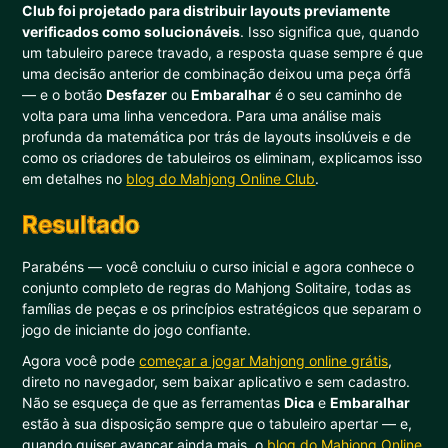
Club foi projetado para distribuir layouts previamente
verificados como solucionáveis
. Isso significa que, quando
um tabuleiro parece travado, a resposta quase sempre é que
uma decisão anterior de combinação deixou uma peça órfã
— e o botão
Desfazer
ou
Embaralhar
é o seu caminho de
volta para uma linha vencedora. Para uma análise mais
profunda da matemática por trás de layouts insolúveis e de
como os criadores de tabuleiros os eliminam, explicamos isso
em detalhes no
blog do Mahjong Online Club
.
Resultado
Parabéns — você concluiu o curso inicial e agora conhece o
conjunto completo de regras do Mahjong Solitaire, todas as
famílias de peças e os princípios estratégicos que separam o
jogo de iniciante do jogo confiante.
Agora você pode
começar a jogar Mahjong online grátis
,
direto no navegador, sem baixar aplicativo e sem cadastro.
Não se esqueça de que as ferramentas
Dica
e
Embaralhar
estão à sua disposição sempre que o tabuleiro apertar — e,
quando quiser avançar ainda mais, o
blog do Mahjong Online