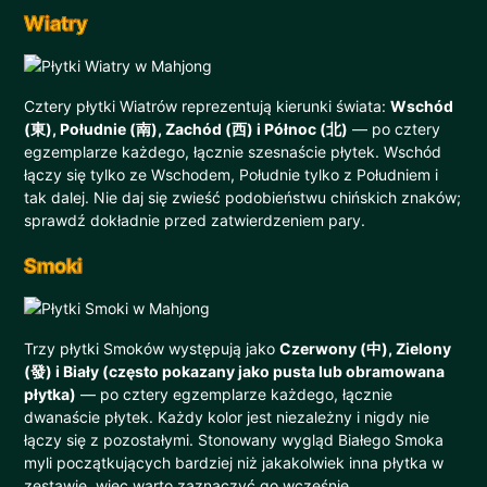
Wiatry
Cztery płytki Wiatrów reprezentują kierunki świata:
Wschód
(東), Południe (南), Zachód (西) i Północ (北)
— po cztery
egzemplarze każdego, łącznie szesnaście płytek. Wschód
łączy się tylko ze Wschodem, Południe tylko z Południem i
tak dalej. Nie daj się zwieść podobieństwu chińskich znaków;
sprawdź dokładnie przed zatwierdzeniem pary.
Smoki
Trzy płytki Smoków występują jako
Czerwony (中), Zielony
(發) i Biały (często pokazany jako pusta lub obramowana
płytka)
— po cztery egzemplarze każdego, łącznie
dwanaście płytek. Każdy kolor jest niezależny i nigdy nie
łączy się z pozostałymi. Stonowany wygląd Białego Smoka
myli początkujących bardziej niż jakakolwiek inna płytka w
zestawie, więc warto zaznaczyć go wcześnie.