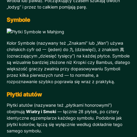
wróbla lub pawia). Początkujący czasem szukają dwóch
„łodyg” i przez to całkiem pomijają parę.
Symbole
Kolor Symbole (nazywany też „Znakami” lub „Wan”) używa
chińskich cyfr od 一 (jeden) do 九 (dziewięć), z znakiem 萬
(oznaczającym „dziesięć tysięcy”) na każdej płytce. Symbole
są wizualnie bardziej złożone niż Kropki czy Bambus, dlatego
większość graczy zwalnia przy dopasowywaniu Symboli
przez kilka pierwszych rund — to normalne, a
rozpoznawanie szybko poprawia się wraz z praktyką.
Płytki atutów
Płytki atutów (nazywane też „płytkami honorowymi”)
obejmują
Wiatry i Smoki
— łącznie 28 płytek, po cztery
identyczne egzemplarze każdego symbolu. Podobnie jak
płytki kolorów, łączą się wyłącznie według dokładnie tego
samego symbolu.