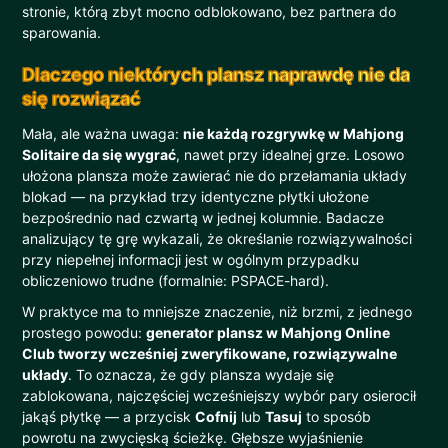
stronie, którą zbyt mocno odblokowano, bez partnera do
sparowania.
Dlaczego niektórych plansz naprawdę nie da
się rozwiązać
Mała, ale ważna uwaga:
nie każdą rozgrywkę w Mahjong
Solitaire da się wygrać
, nawet przy idealnej grze. Losowo
ułożona plansza może zawierać nie do przełamania układy
blokad — na przykład trzy identyczne płytki ułożone
bezpośrednio nad czwartą w jednej kolumnie. Badacze
analizujący tę grę wykazali, że określanie rozwiązywalności
przy niepełnej informacji jest w ogólnym przypadku
obliczeniowo trudne (formalnie: PSPACE-hard).
W praktyce ma to mniejsze znaczenie, niż brzmi, z jednego
prostego powodu:
generator plansz w Mahjong Online
Club tworzy wcześniej zweryfikowane, rozwiązywalne
układy
. To oznacza, że gdy plansza wydaje się
zablokowana, najczęściej wcześniejszy wybór pary osierocił
jakąś płytkę — a przycisk
Cofnij
lub
Tasuj
to sposób
powrotu na zwycięską ścieżkę. Głębsze wyjaśnienie