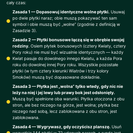
cały czas:
Zasada 1 — Dopasowuj identyczne wolne płytki.
Usuwaj
po dwie płytki naraz; obie muszą pokazywać ten sam
symbol i obie muszą być „wolne” (zgodnie z definicją w
Zasadzie 3).
Zasada 2 — Płytki bonusowe łączą się w obrębie swojej
rodziny.
Osiem płytek bonusowych (cztery Kwiaty, cztery
Pory roku) nie musi być wizualnie identycznych — każdy
Kwiat pasuje do dowolnego innego Kwiatu, a każda Pora
roku do dowolnej innej Pory roku. Wszystkie pozostałe
płytki (w tym cztery kierunki Wiatrów i trzy kolory
Smoków) muszą być dopasowane dokładnie.
Zasada 3 — Płytka jest „wolna” tylko wtedy, gdy nic nie
leży na niej i jej lewy lub prawy bok jest odsłonięty.
Muszą być spełnione oba warunki. Płytka otoczona z obu
stron, ale bez niczego na górze, jest wolna; płytka bez
niczego nad sobą, lecz zablokowana z obu stron, jest
zablokowana.
Zasada 4 — Wygrywasz, gdy oczyścisz planszę.
Usuń
wszystkie 144 płytki w 72 udanych parach, a runda jest