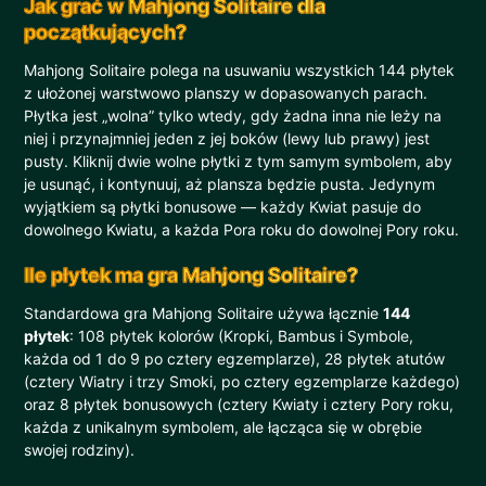
Jak grać w Mahjong Solitaire dla
początkujących?
Mahjong Solitaire polega na usuwaniu wszystkich 144 płytek
z ułożonej warstwowo planszy w dopasowanych parach.
Płytka jest „wolna” tylko wtedy, gdy żadna inna nie leży na
niej i przynajmniej jeden z jej boków (lewy lub prawy) jest
pusty. Kliknij dwie wolne płytki z tym samym symbolem, aby
je usunąć, i kontynuuj, aż plansza będzie pusta. Jedynym
wyjątkiem są płytki bonusowe — każdy Kwiat pasuje do
dowolnego Kwiatu, a każda Pora roku do dowolnej Pory roku.
Ile płytek ma gra Mahjong Solitaire?
Standardowa gra Mahjong Solitaire używa łącznie
144
płytek
: 108 płytek kolorów (Kropki, Bambus i Symbole,
każda od 1 do 9 po cztery egzemplarze), 28 płytek atutów
(cztery Wiatry i trzy Smoki, po cztery egzemplarze każdego)
oraz 8 płytek bonusowych (cztery Kwiaty i cztery Pory roku,
każda z unikalnym symbolem, ale łącząca się w obrębie
swojej rodziny).