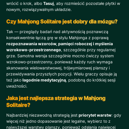
wrócić o krok, albo
Tasuj
, aby rozmieścić pozostałe płytki w
nowym, rozwiązywalnym układzie.
Czy Mahjong Solitaire jest dobry dla mózgu?
Tak — przeglądy badań nad aktywnością poznawczą
konsekwentnie łączą grę w stylu Mahjonga z poprawą
rozpoznawania wzorców, pamięci roboczej i myślenia
wzrokowo-przestrzennego
, szczególnie przy regularnej
grze. Samotna wersja szczególnie mocno ćwiczy system
wzrokowo-przestrzenny, ponieważ każdy ruch wymaga
skanowania wielowarstwowej, trójwymiarowej planszy i
przewidywania przyszłych pozycji. Wielu graczy opisuje ją
też jako
łagodnie medytacyjną
, podobną do krótkiej sesji
uważności.
Jaka jest najlepsza strategia w Mahjong
Solitaire?
Najbardziej niezawodną strategią jest
priorytet warstw
: gdy
więcej niż jedno dopasowanie jest legalne, wybierz to z
najwyższej warstwy planszy, ponieważ odsłania najwięcej