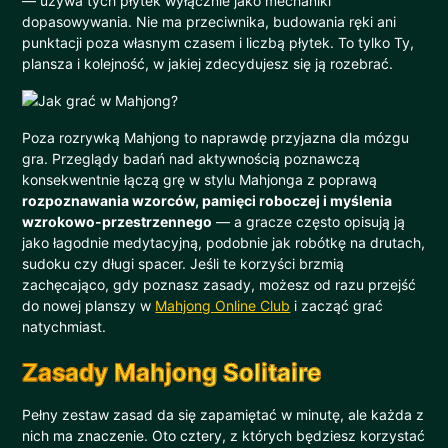
— używa tych płytek wyłącznie jako mechaniki
dopasowywania. Nie ma przeciwnika, budowania ręki ani
punktacji poza własnym czasem i liczbą płytek. To tylko Ty,
plansza i kolejność, w jakiej zdecydujesz się ją rozebrać.
Poza rozrywką Mahjong to naprawdę przyjazna dla mózgu
gra. Przeglądy badań nad aktywnością poznawczą
konsekwentnie łączą grę w stylu Mahjonga z poprawą
rozpoznawania wzorców, pamięci roboczej i myślenia
wzrokowo-przestrzennego
— a gracze często opisują ją
jako łagodnie medytacyjną, podobnie jak robótkę na drutach,
sudoku czy długi spacer. Jeśli te korzyści brzmią
zachęcająco, gdy poznasz zasady, możesz od razu przejść
do nowej planszy w
Mahjong Online Club
i zacząć grać
natychmiast.
Zasady Mahjong Solitaire
Pełny zestaw zasad da się zapamiętać w minutę, ale każda z
nich ma znaczenie. Oto cztery, z których będziesz korzystać