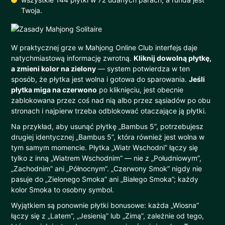
Twoja.
W praktycznej grze w Mahjong Online Club interfejs daje
natychmiastową informację zwrotną.
Kliknij dowolną płytkę,
a zmieni kolor na zielony
— system potwierdza w ten
sposób, że płytka jest wolna i gotowa do sparowania.
Jeśli
płytka miga na czerwono
po kliknięciu, jest obecnie
zablokowana przez coś nad nią albo przez sąsiadów po obu
stronach i najpierw trzeba odblokować otaczające ją płytki.
Na przykład, aby usunąć płytkę „Bambus 5”, potrzebujesz
drugiej identycznej „Bambus 5”, która również jest wolna w
tym samym momencie. Płytka „Wiatr Wschodni” łączy się
tylko z inną „Wiatrem Wschodnim” — nie z „Południowym”,
„Zachodnim” ani „Północnym”. „Czerwony Smok” nigdy nie
pasuje do „Zielonego Smoka” ani „Białego Smoka”; każdy
kolor Smoka to osobny symbol.
Wyjątkiem są ponownie płytki bonusowe: każda „Wiosna”
łączy się z „Latem”, „Jesienią” lub „Zimą”, zależnie od tego,