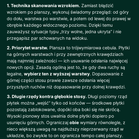
1. Technika skanowania wzrokiem.
Zamiast błądzić
wzrokiem po planszy, wykonuj świadomy przegląd: od góry
do dołu, warstwa po warstwie, a potem od lewej do prawej w
obrębie każdego widocznego poziomu. Dzięki temu
zauważysz sytuacje typu „trzy wolne, jedna ukryta” i nie
przegapisz par schowanych na widoku.
2. Priorytet warstw.
Plansza to trójwymiarowa cebula. Płytki
na górnych warstwach i przy zewnętrznych krawędziach
mają najmniej zależności — ich usuwanie odsłania najwięcej
nowych opcji. Zasadą ogólną jest to, że gdy dwa ruchy są
legalne,
wybierz ten z wyższej warstwy
. Dopasowanie z
górnej części stosu prawie zawsze odsłania więcej
przyszłych ruchów niż dopasowanie przy dolnej krawędzi.
3. Długie rzędy kontra głębokie stosy.
Długi poziomy rząd
płytek można „wejść” tylko od końców — środkowe płytki
pozostają zablokowane, dopóki oba boki się nie skrócą.
Wysoki pionowy stos uwalnia dolne płytki dopiero po
usunięciu górnych. Ograniczaj
obie
wymiary równolegle, z
nieco większą uwagą na najdłuższy nieprzerwany rząd w
układzie, bo zwykle to on ogranicza tempo całej planszy.