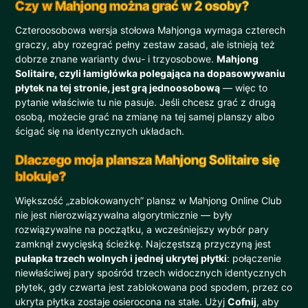
Czy w Mahjong można grać w 2 osoby?
Czteroosobowa wersja stołowa Mahjonga wymaga czterech
graczy, aby rozegrać pełny zestaw zasad, ale istnieją też
dobrze znane warianty dwu- i trzyosobowe.
Mahjong
Solitaire, czyli łamigłówka polegająca na dopasowywaniu
płytek na tej stronie, jest grą jednoosobową
— więc to
pytanie właściwie tu nie pasuje. Jeśli chcesz grać z drugą
osobą, możecie grać na zmianę na tej samej planszy albo
ścigać się na identycznych układach.
Dlaczego moja plansza Mahjong Solitaire się
blokuje?
Większość „zablokowanych” plansz w Mahjong Online Club
nie jest nierozwiązywalna algorytmicznie — były
rozwiązywalne na początku, a wcześniejszy wybór pary
zamknął zwycięską ścieżkę. Najczęstszą przyczyną jest
pułapka trzech wolnych i jednej ukrytej płytki
: połączenie
niewłaściwej pary spośród trzech widocznych identycznych
płytek, gdy czwarta jest zablokowana pod spodem, przez co
ukryta płytka zostaje osierocona na stałe. Użyj
Cofnij
, aby