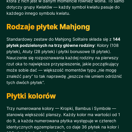
która z nich jest w danym momencie również wolna. To samo
dotyczy grupy Kwiatów — każdy symbol kwiatu pasuje do
każdego innego symbolu kwiatu.
Rodzaje płytek Mahjong
Standardowy zestaw do Mahjong Solitaire składa się z
144
płytek podzielonych na trzy główne rodziny
: Kolory (108
płytek), Atuty (28 płytek) i płytki bonusowe (8 płytek).
Nauczenie się rozpoznawania każdej rodziny na pierwszy
rzut oka to największe przyspieszenie, jakie początkujący
może sobie dać — większość momentów typu „nie mogę
znaleźć pary” to tak naprawdę „jeszcze nie umiem odróżnić
tych dwóch płytek”.
Płytki kolorów
Trzy numerowane kolory — Kropki, Bambus i Symbole —
stanowią większość planszy. Każdy kolor ma wartości od 1
do 9, a każda numerowana płytka występuje w czterech
identycznych egzemplarzach, co daje 36 płytek na kolor i