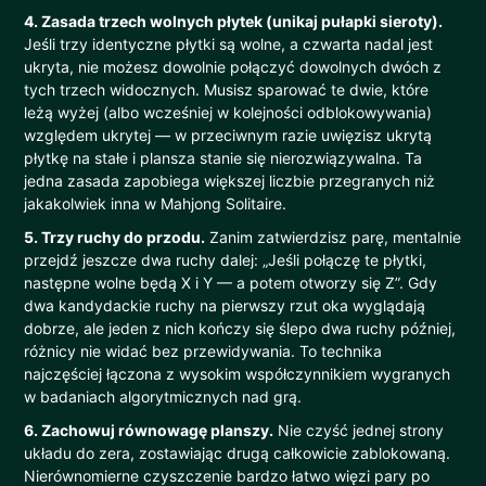
4. Zasada trzech wolnych płytek (unikaj pułapki sieroty).
Jeśli trzy identyczne płytki są wolne, a czwarta nadal jest
ukryta, nie możesz dowolnie połączyć dowolnych dwóch z
tych trzech widocznych. Musisz sparować te dwie, które
leżą wyżej (albo wcześniej w kolejności odblokowywania)
względem ukrytej — w przeciwnym razie uwięzisz ukrytą
płytkę na stałe i plansza stanie się nierozwiązywalna. Ta
jedna zasada zapobiega większej liczbie przegranych niż
jakakolwiek inna w Mahjong Solitaire.
5. Trzy ruchy do przodu.
Zanim zatwierdzisz parę, mentalnie
przejdź jeszcze dwa ruchy dalej: „Jeśli połączę te płytki,
następne wolne będą X i Y — a potem otworzy się Z”. Gdy
dwa kandydackie ruchy na pierwszy rzut oka wyglądają
dobrze, ale jeden z nich kończy się ślepo dwa ruchy później,
różnicy nie widać bez przewidywania. To technika
najczęściej łączona z wysokim współczynnikiem wygranych
w badaniach algorytmicznych nad grą.
6. Zachowuj równowagę planszy.
Nie czyść jednej strony
układu do zera, zostawiając drugą całkowicie zablokowaną.
Nierównomierne czyszczenie bardzo łatwo więzi pary po