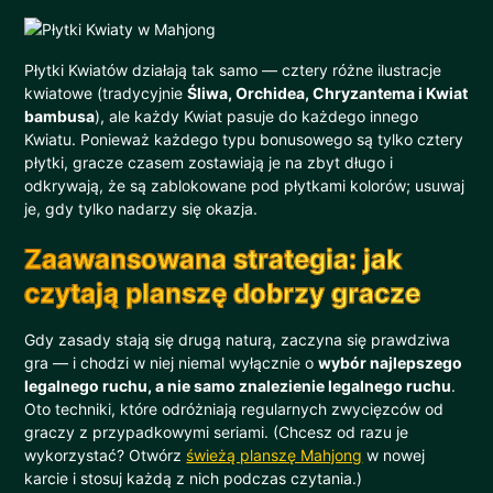
Płytki Kwiatów działają tak samo — cztery różne ilustracje
kwiatowe (tradycyjnie
Śliwa, Orchidea, Chryzantema i Kwiat
bambusa
), ale każdy Kwiat pasuje do każdego innego
Kwiatu. Ponieważ każdego typu bonusowego są tylko cztery
płytki, gracze czasem zostawiają je na zbyt długo i
odkrywają, że są zablokowane pod płytkami kolorów; usuwaj
je, gdy tylko nadarzy się okazja.
Zaawansowana strategia: jak
czytają planszę dobrzy gracze
Gdy zasady stają się drugą naturą, zaczyna się prawdziwa
gra — i chodzi w niej niemal wyłącznie o
wybór najlepszego
legalnego ruchu, a nie samo znalezienie legalnego ruchu
.
Oto techniki, które odróżniają regularnych zwycięzców od
graczy z przypadkowymi seriami. (Chcesz od razu je
wykorzystać? Otwórz
świeżą planszę Mahjong
w nowej
karcie i stosuj każdą z nich podczas czytania.)