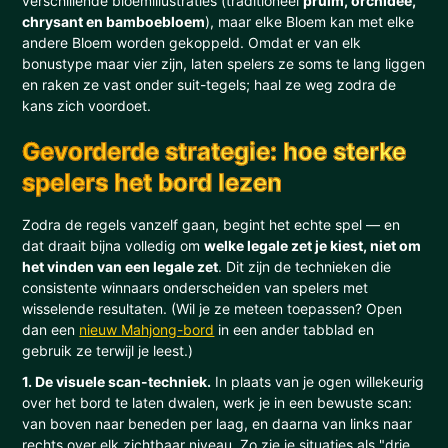
verschillende bloemillustraties (traditioneel
pruim, orchidee,
chrysant en bamboebloem
), maar elke Bloem kan met elke
andere Bloem worden gekoppeld. Omdat er van elk
bonustype maar vier zijn, laten spelers ze soms te lang liggen
en raken ze vast onder suit-tegels; haal ze weg zodra de
kans zich voordoet.
Gevorderde strategie: hoe sterke
spelers het bord lezen
Zodra de regels vanzelf gaan, begint het echte spel — en
dat draait bijna volledig om
welke legale zet je kiest, niet om
het vinden van een legale zet
. Dit zijn de technieken die
consistente winnaars onderscheiden van spelers met
wisselende resultaten. (Wil je ze meteen toepassen? Open
dan een
nieuw Mahjong-bord
in een ander tabblad en
gebruik ze terwijl je leest.)
1. De visuele scan-techniek.
In plaats van je ogen willekeurig
over het bord te laten dwalen, werk je in een bewuste scan:
van boven naar beneden per laag, en daarna van links naar
rechts over elk zichtbaar niveau. Zo zie je situaties als "drie