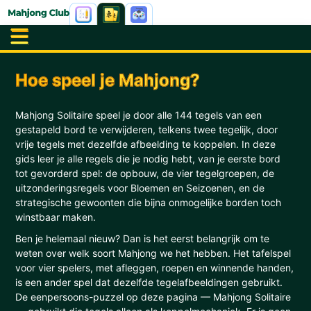
Hoe speel je Mahjong?
Mahjong Solitaire speel je door alle 144 tegels van een
gestapeld bord te verwijderen, telkens twee tegelijk, door
vrije tegels met dezelfde afbeelding te koppelen. In deze
gids leer je alle regels die je nodig hebt, van je eerste bord
tot gevorderd spel: de opbouw, de vier tegelgroepen, de
uitzonderingsregels voor Bloemen en Seizoenen, en de
strategische gewoonten die bijna onmogelijke borden toch
winstbaar maken.
Ben je helemaal nieuw? Dan is het eerst belangrijk om te
weten over welk soort Mahjong we het hebben. Het tafelspel
voor vier spelers, met afleggen, roepen en winnende handen,
is een ander spel dat dezelfde tegelafbeeldingen gebruikt.
De eenpersoons-puzzel op deze pagina — Mahjong Solitaire