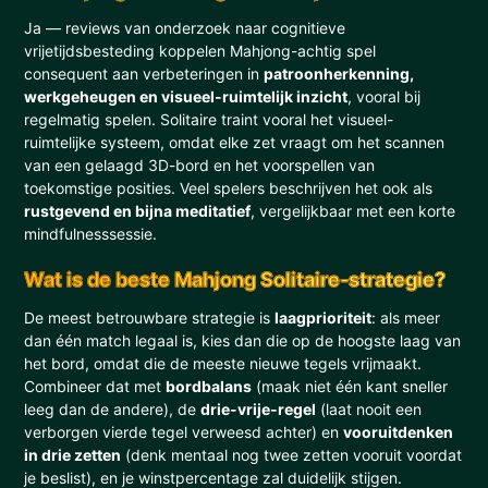
Ja — reviews van onderzoek naar cognitieve
vrijetijdsbesteding koppelen Mahjong-achtig spel
consequent aan verbeteringen in
patroonherkenning,
werkgeheugen en visueel-ruimtelijk inzicht
, vooral bij
regelmatig spelen. Solitaire traint vooral het visueel-
ruimtelijke systeem, omdat elke zet vraagt om het scannen
van een gelaagd 3D-bord en het voorspellen van
toekomstige posities. Veel spelers beschrijven het ook als
rustgevend en bijna meditatief
, vergelijkbaar met een korte
mindfulnesssessie.
Wat is de beste Mahjong Solitaire-strategie?
De meest betrouwbare strategie is
laagprioriteit
: als meer
dan één match legaal is, kies dan die op de hoogste laag van
het bord, omdat die de meeste nieuwe tegels vrijmaakt.
Combineer dat met
bordbalans
(maak niet één kant sneller
leeg dan de andere), de
drie-vrije-regel
(laat nooit een
verborgen vierde tegel verweesd achter) en
vooruitdenken
in drie zetten
(denk mentaal nog twee zetten vooruit voordat
je beslist), en je winstpercentage zal duidelijk stijgen.