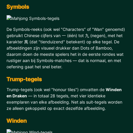
Symbols
De Symbols-reeks (ook wel "Characters" of "Wan" genoemd)
gebruikt Chinese cijfers van 一 (één) tot 九 (negen), met het
karakter 萬 (dat "tienduizend" betekent) op elke tegel. De
afbeeldingen zijn visueel drukker dan Dots of Bamboo,
daarom doen de meeste spelers het in de eerste rondes wat
rustiger aan bij Symbols-matches — dat is normaal, en met
oefening gaat het snel beter.
Trump-tegels
Trump-tegels (ook wel "honour tiles") omvatten de
Winden
en Draken
— in totaal 28 tegels, met vier identieke
exemplaren van elke afbeelding. Net als suit-tegels worden
ze alleen gekoppeld op exact dezelfde afbeelding.
Winden