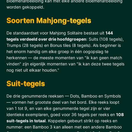
bloemenafbeelding kan met elke andere bloemenafbeelding
worden gekoppeld.
Soorten Mahjong-tegels
De standaardset voor Mahjong Solitaire bestaat uit
144
tegels verdeeld over drie hoofdgroepen
: Suits (108 tegels),
Trumps (28 tegels) en Bonus tiles (8 tegels). Als beginner is
het enorm handig om elke groep in één oogopslag te
herkennen — de meeste momenten van "ik kan geen match
vinden" zijn eigenlijk momenten van "ik kan deze twee tegels
nog niet uit elkaar houden."
Suit-tegels
De drie genummerde reeksen — Dots, Bamboo en Symbols
— vormen het grootste deel van het bord. Elke reeks loopt
van 1 tot 9, en van elke genummerde tegel zijn er vier
identieke exemplaren, goed voor 36 tegels per reeks en
108
suit-tegels in totaal
. Koppelen gebeurt strikt op reeks en
nummer: een Bamboo 3 kan alleen met een andere Bamboo