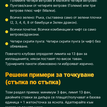
Големите четири ветрове и Малките четири ветрове:
Пунгове/кани от четирите ветрове (Големи) или три
ветрове плюс чифт (Малки).
Всичко зелено: Ръка, съставена само от зелени плочки
(2, 3, 4, 6, 8 от бамбуци и Зелен дракон).
Всички почетни: Всички комбинации и чифт са само
ветрове/дракони.
Четири скрити пунга: Четири скрити пунга (и чифт) без
обявяване.
Повечето клубове определят лимита на 13 фан за
изплащанията; някои поставят по-висок таван.
Турнирните пакети обикновено ги изброяват изрично.
Решени примери за точкуване
(стъпка по стъпка)
Този раздел приема: минимум 3 фан, лимит 13 фан,
двойните ставки за дилъра се плащат/получават и базова
единица = 1 жетон/точка за яснота. Адаптирайте към