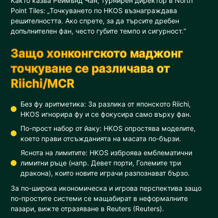
Както казва Реймънд Чан, турнирен директор в North
Point Tiles: „Точкуването по HKOS възнаграждава
решителността. Ако спрете, за да търсите дребен
допълнителен фан, често губите темпо и сигурност.“
Защо хонконгското маджонг
точкуване се различава от
Riichi/MCR
Без фу аритметика: За разлика от японското Riichi,
HKOS игнорира фу и се фокусира само върху фан.
По-прост набор от йаку: HKOS опростява моделите,
което прави отсъжданията на масата по-бързи.
Яснота на лимитите: HKOS изброява емблематични
лимитни ръце (напр. Девет порти, Големите три
дракона), които новите играчи разпознават бързо.
За по-широка икономическа и игрова перспектива защо
по-простите системи се мащабират в неформалните
пазари, вижте отразяване в Reuters (Reuters).