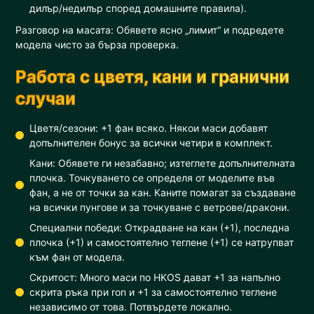
дилър/недилър според домашните правила).
Разговор на масата: Обявете ясно „лимит“ и подредете
модела чисто за бърза проверка.
Работа с цветя, кани и гранични
случаи
Цветя/сезони: +1 фан всяко. Някои маси добавят
допълнителен бонус за всички четири в комплект.
Кани: Обявете ги незабавно; изтеглете допълнителната
плочка. Точкуването се определя от моделите във
фан, а не от точки за кан. Каните помагат за създаване
на всички пунгове и за точкуване с ветрове/дракони.
Специални победи: Открадване на кан (+1), последна
плочка (+1) и самостоятелно теглене (+1) се натрупват
към фан от модела.
Скритост: Много маси по HKOS дават +1 за напълно
скрита ръка при ron и +1 за самостоятелно теглене
независимо от това. Потвърдете локално.