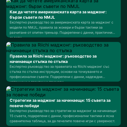
Как да четете американската карта за маджонг:
бързи съвети по NMJL
Експертно ръководство за американската карта за маджонг с
модели по NMJL, правила за жокери и бързи тактики за
разчитане от опитен треньор. Подкрепени с данни, практични
съвети.
Правила за Riichi маджонг: ръководство за
начинаещи стъпка по стъпка
Експертно ръководство за правилата на Riichi маджонг със
стъпка по стъпка инструкции, основи на точкуването и
професионални съвети. Подкрепени с данни, надеждни
източници и практични примери.
Стратегии за маджонг за начинаещи: 15 съвета за
повече победи
Експертно ръководство за стратегии за маджонг за начинаещи:
15 съвета, подкрепени с данни, професионални тактики и ясна
сравнителна таблица, за да печелите повече игри с увереност.