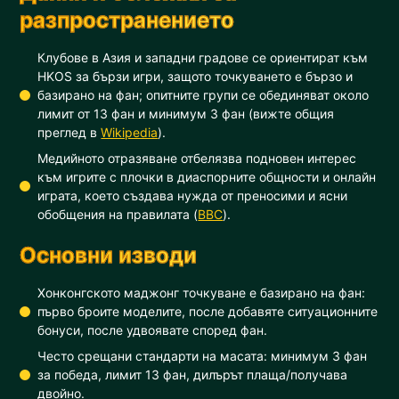
разпространението
Клубове в Азия и западни градове се ориентират към
HKOS за бързи игри, защото точкуването е бързо и
базирано на фан; опитните групи се обединяват около
лимит от 13 фан и минимум 3 фан (вижте общия
преглед в
Wikipedia
).
Медийното отразяване отбелязва подновен интерес
към игрите с плочки в диаспорните общности и онлайн
играта, което създава нужда от преносими и ясни
обобщения на правилата (
BBC
).
Основни изводи
Хонконгското маджонг точкуване е базирано на фан:
първо броите моделите, после добавяте ситуационните
бонуси, после удвоявате според фан.
Често срещани стандарти на масата: минимум 3 фан
за победа, лимит 13 фан, дилърът плаща/получава
двойно.