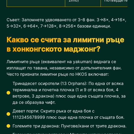
zimo)
Потвърдете ло
Съвет: Запомнете удвояването от 3–8 фан. 3→8×, 4→16×,
5→32×, 6→64×, 7→128×, 8→256× базови единици.
Какво се счита за лимитни ръце
в хонконгското маджонг?
Лимитните ръце (еквивалент на yakuman) веднага се
изплащат по тавана, независимо от допълнителния фан.
Често признати лимитни ръце по HKOS включват:
Тринадесет осиротели (13 Orphans): По една от всяка
терминална и почетна плочка (1 и 9 от всяка боя, 4
ветрове, 3 дракона) плюс още една същата плочка, за
да се образува чифт.
Девет порти: Скрито ръка от една боя с
1112345678999 плюс още една плочка от същата боя.
Големите три дракона: Пунгове/кани от трите дракона.