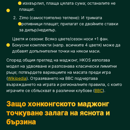
е изхвърлил, плаща цялата сума; останалите не
плащат.
Zimo (самостоятелно теглене): И тримата
противници плащат; прилагат се двойните ставки
за дилър/недилър.
Цветя и сезони: Всяко цвете/сезон носи +1 фан.
Бонусни комплекти (напр. всичките 4 цветя) може да
добавят допълнителни точки на някои маси.
Според общия преглед на маджонг, HKOS използва
модел на удвояване и разпознава класически лимитни
ръце; потвърдете вариациите на масата преди игра
(
Wikipedia
). Отразяването на BBC подчертава
възраждането на играта и регионалните правила, с които
играчите се сблъскват в различни клубове (
BBC
).
Защо хонконгското маджонг
точкуване залага на яснота и
бързина