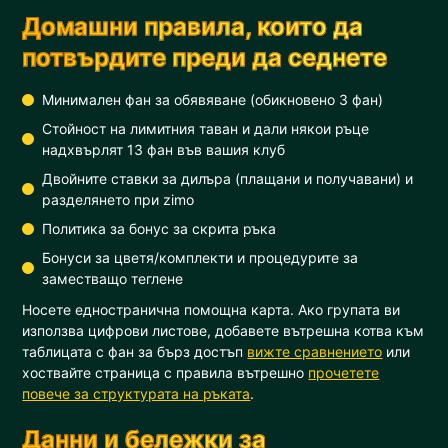
Домашни правила, които да
потвърдите преди да седнете
Минимален фан за обявяване (обикновено 3 фан)
Стойност на лимитния таван и дали някои ръце
надхвърлят 13 фан във вашия клуб
Двойните ставки за дилъра (плащани и получавани) и
разделянето при zimo
Политика за бонус за скрита ръка
Бонуси за цветя/комплекти и процедурите за
заместващо теглене
Носете едностранична помощна карта. Ако групата ви
използва цифрови листове, добавете вътрешна котва към
таблицата с фан за бърз достъп
вижте сравнението
или
хоствайте страница с правила вътрешно
прочетете
повече за структурата на ръката
.
Данни и бележки за