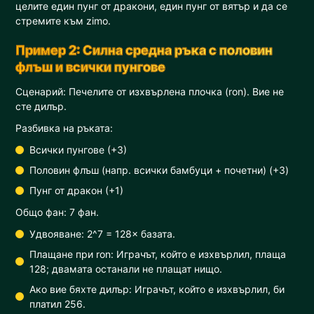
целите един пунг от дракони, един пунг от вятър и да се
стремите към zimo.
Пример 2: Силна средна ръка с половин
флъш и всички пунгове
Сценарий: Печелите от изхвърлена плочка (ron). Вие не
сте дилър.
Разбивка на ръката:
Всички пунгове (+3)
Половин флъш (напр. всички бамбуци + почетни) (+3)
Пунг от дракон (+1)
Общо фан: 7 фан.
Удвояване: 2^7 = 128× базата.
Плащане при ron: Играчът, който е изхвърлил, плаща
128; двамата останали не плащат нищо.
Ако вие бяхте дилър: Играчът, който е изхвърлил, би
платил 256.