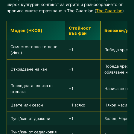
широк културен контекст за игрите и разнообразието от
правила вижте отразяване в The Guardian (
The Guardian
).
Стойност
Модел (HKOS)
Бележки/уто
във фан
Самостоятелно теглене
+1
Победа чрез из
(zimo)
Победа чрез за
Открадване на кан
+1
обявяване на с
Последната плочка от
+1
Нарича се още
стената
Цвете или сезон
+1 всяко
Някои маси доб
Пунг/кан от дракони
+1
Зелен, Червен
Пунг/кан от седалковия