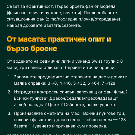
Съвет за ефективност: Първо броете фан от модела
(флъшове, всички пунгове, почетни). После добавете
ситуационния фан (zimo/последна плочка/открадване).
Накрая добавете цветята/сезоните.
От масата: практичен опит и
бързо броене
От воденето на седмични лиги и уикенд Swiss групи с 8
маси, три навика отличават бързите и точни броячи:
Запомнете предварително степените на две и дръжте
малка справка: 3→8, 4→16, 5→32, 6→64, 7→128.
Изградете контролен списък, започващ от фан: Флъш?
Всички пунгове? Дракон/седалка/преобладаващ?
Zimo/последна? Цветя? Съберете, после удвоете.
Произнасяйте сметката на глас: „Всички пунгове три,
половин флъш три, дракон едно — общо седем — 128
базата.“ Чуването ѝ приканва към проверка.