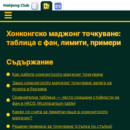
Хонконгско маджонг точкуване:
таблица с фан, лимити, примери
Съдържание
Как работи хонконгското маджонг точкуване
Защо хонконгското маджонг точкуване залага на
яснота и бързина
Сравнителна таблица — често срещани стойности на
фан в HKOS {#comparison-table}
Какво се счита за лимитни ръце в хонконгското
маджонг?
Решени примери за точкуване (стъпка по стъпка)