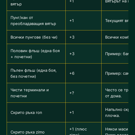
+1
Вятърът на ваш
вятър
Пунг/кан от
+1
Текущият вятър
преобладаващия вятър
Всички пунгове (без чи)
+3
Всички комбина
Половин флъш (една боя
+3
Пример: бамбу
+ почетни)
Пълен флъш (една боя,
+6
Пример: само т
без почетни)
Чисти терминали и
Често се трети
+?
почетни
от дома.
Напълно скрит
Скрито ръка ron
+1
плочка.
+1 (плюс
Някои маси пр
Скрито ръка zimo