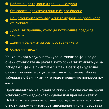
Работа с цветя, кани и гранични случаи
От масата: практичен опит и бързо броене
Защо хонконгското маджонг точкуване се различава
от Riichi/MCR
Домашни правила, които да потвърдите преди да
седнете
Данни и бележки за разпространението
Основни изводи
Хонконгското маджонг точкуване използва фан, за да
оцени стойността на ръката, като обичайният минимум за
победа е 3 фан, а лимитът е 13 фан. Всеки фан удвоява
базата; лимитните ръце се изплащат по тавана. Вижте
таблицата с фан, лимитните ръце и решените примери по-
долу.
Преподавал съм на играчи от лиги и клубове как да броят
хонконгското маджонг точкуване под времеви натиск.
Най-бързите играчи използват последователен контролен
списък, запомнени наизуст удвоявания и ясна представа