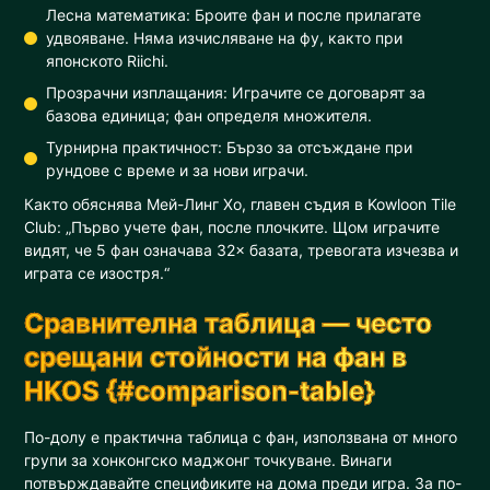
Лесна математика: Броите фан и после прилагате
удвояване. Няма изчисляване на фу, както при
японското Riichi.
Прозрачни изплащания: Играчите се договарят за
базова единица; фан определя множителя.
Турнирна практичност: Бързо за отсъждане при
рундове с време и за нови играчи.
Както обяснява Мей-Линг Хо, главен съдия в Kowloon Tile
Club: „Първо учете фан, после плочките. Щом играчите
видят, че 5 фан означава 32× базата, тревогата изчезва и
играта се изостря.“
Сравнителна таблица — често
срещани стойности на фан в
HKOS {#comparison-table}
По-долу е практична таблица с фан, използвана от много
групи за хонконгско маджонг точкуване. Винаги
потвърждавайте спецификите на дома преди игра. За по-