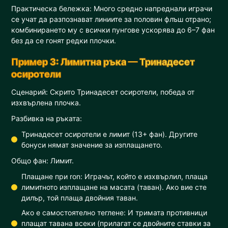
Практическа бележка: Много средно напреднали играчи
се учат да разпознават линиите за половин флъш отрано;
комбинирането му с всички пунгове ускорява до 6–7 фан
без да се гонят редки плочки.
Пример 3: Лимитна ръка — Тринадесет
осиротели
Сценарий: Скрито Тринадесет осиротели, победа от
изхвърлена плочка.
Разбивка на ръката:
Тринадесет осиротели е лимит (13+ фан). Другите
бонуси нямат значение за изплащането.
Общо фан: Лимит.
Плащане при ron: Играчът, който е изхвърлил, плаща
лимитното изплащане на масата (таван). Ако вие сте
дилър, той плаща двойния таван.
Ако е самостоятелно теглене: И тримата противници
плащат тавана всеки (прилагат се двойните ставки за