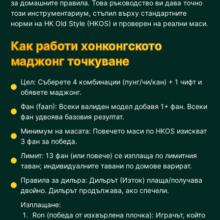
за домашните правила. Това ръководство ви дава точно
този инструментариум, стъпил върху стандартните
норми на HK Old Style (HKOS) и проверен на реални маси.
Как работи хонконгското
маджонг точкуване
Цел: Съберете 4 комбинации (пунг/чи/кан) + 1 чифт и
обявете маджонг.
Фан (faan): Всеки валиден модел добавя 1+ фан. Всеки
фан удвоява базовия резултат.
Минимум на масата: Повечето маси по HKOS изискват
3 фан за победа.
Лимит: 13 фан (или повече) се изплаща по лимитния
таван; индивидуалните тавани по домове варират.
Правила за дилъра: Дилърът (Изток) плаща/получава
двойно. Дилърът продължава, ако спечели.
Изплащане:
Ron (победа от изхвърлена плочка): Играчът, който