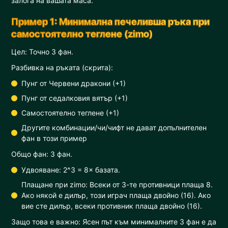
залога на вашата маса.
Пример 1: Минимална печеливша ръка при
самостоятелно теглене (zimo)
Цел: Точно 3 фан.
Разбивка на ръката (скрита):
Пунг от Червени дракони (+1)
Пунг от седалковия вятър (+1)
Самостоятелно теглене (+1)
Другите комбинации/чи/чифт не дават допълнителен
фан в този пример
Общо фан: 3 фан.
Удвояване: 2^3 = 8× базата.
Плащане при zimo: Всеки от 3-те противници плаща 8.
Ако някой е дилър, този играч плаща двойно (16). Ако
вие сте дилър, всеки противник плаща двойно (16).
Защо това е важно: Ясен път към минималните 3 фан е да