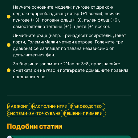
Научете основните модели: пунгове от дракон/
седалков/преобладаващ вятър (+1 всеки), всички
пунгове (+3), половин флъш (+3), пълен флъш (+6),
самостоятелно теглене (+1), цветя (+1 всяко).
Лимитните ръце (напр. Тринадесет осиротели, Девет
порти, Големи/Малки четири ветрове, Големите три
дракона) се изплащат по тавана независимо от
допълнителния фан.
За бързина: запомнете 2^fan от 3–8, произнасяйте
сметката си на глас и потвърдете домашните правила
предварително.
МАДЖОНГ
НАСТОЛНИ-ИГРИ
РЪКОВОДСТВО
СИСТЕМИ-ЗА-ТОЧКУВАНЕ
РЕШЕНИ-ПРИМЕРИ
Подобни статии