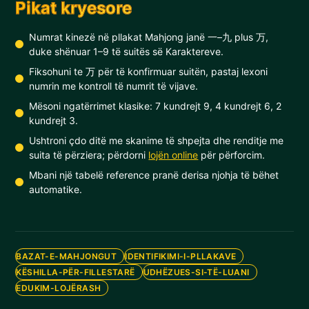
Pikat kryesore
Numrat kinezë në pllakat Mahjong janë 一–九 plus 万,
duke shënuar 1–9 të suitës së Karaktereve.
Fiksohuni te 万 për të konfirmuar suitën, pastaj lexoni
numrin me kontroll të numrit të vijave.
Mësoni ngatërrimet klasike: 7 kundrejt 9, 4 kundrejt 6, 2
kundrejt 3.
Ushtroni çdo ditë me skanime të shpejta dhe renditje me
suita të përziera; përdorni
lojën online
për përforcim.
Mbani një tabelë reference pranë derisa njohja të bëhet
automatike.
BAZAT-E-MAHJONGUT
IDENTIFIKIMI-I-PLLAKAVE
KËSHILLA-PËR-FILLESTARË
UDHËZUES-SI-TË-LUANI
EDUKIM-LOJËRASH