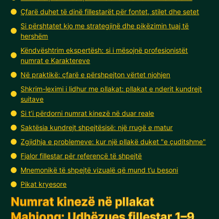
Çfarë duhet të dinë fillestarët për fontet, stilet dhe setet
Si përshtatet kjo me strategjinë dhe pikëzimin tuaj të
hershëm
Këndvështrim ekspertësh: si i mësojnë profesionistët
numrat e Karaktereve
Në praktikë: çfarë e përshpejton vërtet njohjen
Shkrim-leximi i lidhur me pllakat: pllakat e nderit kundrejt
suitave
Si t’i përdorni numrat kinezë në duar reale
Saktësia kundrejt shpejtësisë: një rrugë e matur
Zgjidhja e problemeve: kur një pllakë duket "e çuditshme"
Fjalor fillestar për referencë të shpejtë
Mnemonikë të shpejtë vizualë që mund t’u besoni
Pikat kryesore
Numrat kinezë në pllakat
Mahjong: Udhëzues fillestar 1–9