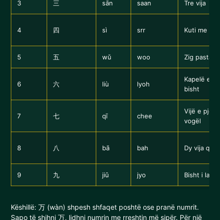
3
三
sān
saan
Tre vija
4
四
sì
srr
Kuti me kë
5
五
wǔ
woo
Zig pastaj 
Kapelë e s
6
六
liù
lyoh
bisht
Vijë e pjer
7
七
qī
chee
vogël
8
八
bā
bah
Dy vija që 
9
九
jiǔ
jyo
Bisht i laku
Këshillë: 万 (wàn) shpesh shfaqet poshtë ose pranë numrit.
Sapo të shihni 万, lidhni numrin me rreshtin më sipër. Për një