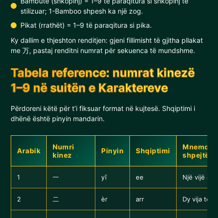
Bambutë (shkopinj) = 1–9 të paraqitura si shkopinj të
stilizuar; 1-Bamboo shpesh ka një zog.
Pikat (rrathët) = 1–9 të paraqitura si pika.
Ky dallim e thjeshton renditjen: gjeni fillimisht të gjitha pllakat
me 万, pastaj renditni numrat për sekuenca të mundshme.
Tabela reference: numrat kinezë
1–9 në suitën e Karaktereve
Përdoreni këtë për t’i fiksuar format në kujtesë. Shqiptimi i
dhënë është pinyin mandarin.
Numri
Mnemonik
Arabik
Pinyin
Shqiptimi
kinez
shpejtë
1
一
yī
ee
Një vijë e d
2
二
èr
arr
Dy vija të d