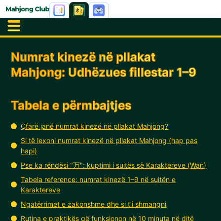
Numrat kinezë në pllakat
Mahjong: Udhëzues fillestar 1–9
Tabela e përmbajtjes
Çfarë janë numrat kinezë në pllakat Mahjong?
Si të lexoni numrat kinezë në pllakat Mahjong (hap pas
hapi)
Pse ka rëndësi "万": kuptimi i suitës së Karaktereve (Wan)
Tabela reference: numrat kinezë 1–9 në suitën e
Karaktereve
Ngatërrimet e zakonshme dhe si t’i shmangni
Rutina e praktikës që funksionon në 10 minuta në ditë