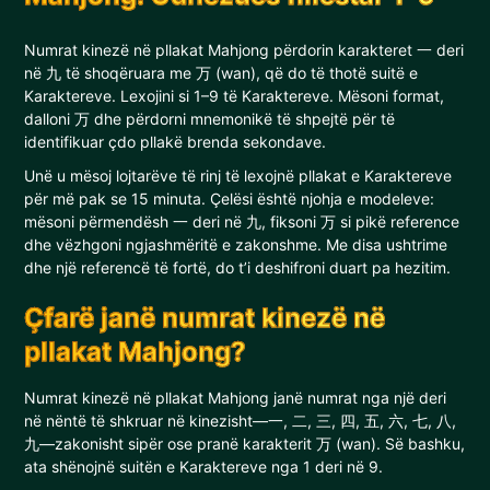
Numrat kinezë në pllakat Mahjong përdorin karakteret 一 deri
në 九 të shoqëruara me 万 (wan), që do të thotë suitë e
Karaktereve. Lexojini si 1–9 të Karaktereve. Mësoni format,
dalloni 万 dhe përdorni mnemonikë të shpejtë për të
identifikuar çdo pllakë brenda sekondave.
Unë u mësoj lojtarëve të rinj të lexojnë pllakat e Karaktereve
për më pak se 15 minuta. Çelësi është njohja e modeleve:
mësoni përmendësh 一 deri në 九, fiksoni 万 si pikë reference
dhe vëzhgoni ngjashmëritë e zakonshme. Me disa ushtrime
dhe një referencë të fortë, do t’i deshifroni duart pa hezitim.
Çfarë janë numrat kinezë në
pllakat Mahjong?
Numrat kinezë në pllakat Mahjong janë numrat nga një deri
në nëntë të shkruar në kinezisht—一, 二, 三, 四, 五, 六, 七, 八,
九—zakonisht sipër ose pranë karakterit 万 (wan). Së bashku,
ata shënojnë suitën e Karaktereve nga 1 deri në 9.