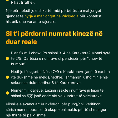
Pikat (rrathë).
Një përmbledhje e shkurtër mbi përbërësit e mahjongut
gjendet te
hyrja e mahjongut në Wikipedia
për kontekst
historik dhe variante rajonale.
Si t’i përdorni numrat kinezë në
duar reale
Planifikimi i chow: Po shihni 3–4 në Karaktere? Mbani sytë
te 2/5. Qartësia e numrave ul pendesën për “chow të
humbur”.
Hedhje të sigurta: Nëse 7–9 e Karaktereve janë të nxehta
(të dukshme në melds/hedhje), shmangni ushqimin e një
sekuence duke hedhur 8 të Karaktereve.
Numërimi i daljeve: Leximi i saktë i numrave ju lejon të
shihni sa 5万 janë ende aktive kundrejt të vdekurave.
Këshillë e avancuar: Kur kërkoni për pung/chi, verifikoni
sërish numrin para se të ekspozoni melds për të shmangur
një thirrje të paligjshme.