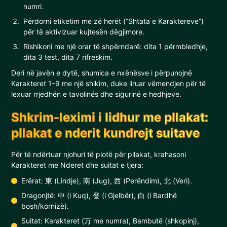
numri.
Përdorni etiketim me zë herët (“Shtata e Karaktereve”)
për të aktivizuar kujtesën dëgjimore.
Rishikoni me një orar të shpërndarë: dita 1 përmbledhje,
dita 3 test, dita 7 rifreskim.
Deri në javën e dytë, shumica e nxënësve i përpunojnë
Karakteret 1–9 me një shikim, duke liruar vëmendjen për të
lexuar rrjedhën e tavolinës dhe sigurinë e hedhjeve.
Shkrim-leximi i lidhur me pllakat:
pllakat e nderit kundrejt suitave
Për të ndërtuar njohuri të plotë për pllakat, krahasoni
Karakteret me Nderet dhe suitat e tjera:
Erërat: 東 (Lindje), 南 (Jug), 西 (Perëndim), 北 (Veri).
Dragonjtë: 中 (i Kuq), 發 (i Gjelbër), 白 (i Bardhë
bosh/kornizë).
Suitat: Karakteret (万 me numra), Bambutë (shkopinj),