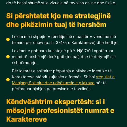
do të hasni shumë stile vizuale në tavolina online dhe fizike.
Si përshtatet kjo me strategjinë
dhe pikëzimin tuaj të hershëm
Lexim më i shpejtë = renditje më e pastër = vendime më
të mira për chow (p.sh. 3-4-5 e Karaktereve) dhe hedhje.
Leximet e gabuara kushtojnë pikë. Një 7/9 i ngatërruar
mund të prishë një dorë gati (tenpai) dhe të detyrojë një
rishpërndarje.
Për lojtarët e solitaire: përputhja e pllakave identike të
Karaktereve stërvit kujtesën e formës. Shihni
rregullat e
Mahjong Solitaire dhe udhëzuesin e pllakave
për të
përforcuar njohjen pa presionin e tavolinës.
Këndvështrim ekspertësh: si i
mësojnë profesionistët numrat e
Karaktereve