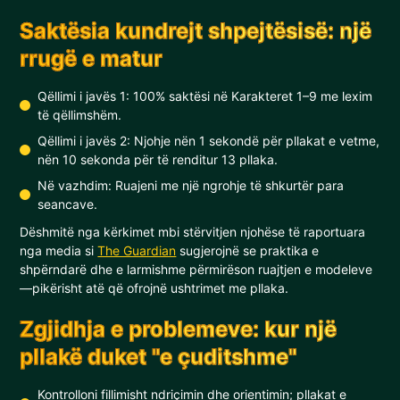
Saktësia kundrejt shpejtësisë: një
rrugë e matur
Qëllimi i javës 1: 100% saktësi në Karakteret 1–9 me lexim
të qëllimshëm.
Qëllimi i javës 2: Njohje nën 1 sekondë për pllakat e vetme,
nën 10 sekonda për të renditur 13 pllaka.
Në vazhdim: Ruajeni me një ngrohje të shkurtër para
seancave.
Dëshmitë nga kërkimet mbi stërvitjen njohëse të raportuara
nga media si
The Guardian
sugjerojnë se praktika e
shpërndarë dhe e larmishme përmirëson ruajtjen e modeleve
—pikërisht atë që ofrojnë ushtrimet me pllaka.
Zgjidhja e problemeve: kur një
pllakë duket "e çuditshme"
Kontrolloni fillimisht ndriçimin dhe orientimin; pllakat e