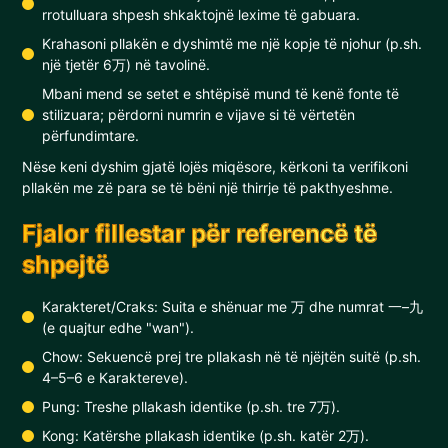
rrotulluara shpesh shkaktojnë lexime të gabuara.
Krahasoni pllakën e dyshimtë me një kopje të njohur (p.sh.
një tjetër 6万) në tavolinë.
Mbani mend se setet e shtëpisë mund të kenë fonte të
stilizuara; përdorni numrin e vijave si të vërtetën
përfundimtare.
Nëse keni dyshim gjatë lojës miqësore, kërkoni ta verifikoni
pllakën me zë para se të bëni një thirrje të pakthyeshme.
Fjalor fillestar për referencë të
shpejtë
Karakteret/Craks: Suita e shënuar me 万 dhe numrat 一–九
(e quajtur edhe "wan").
Chow: Sekuencë prej tre pllakash në të njëjtën suitë (p.sh.
4–5–6 e Karaktereve).
Pung: Treshe pllakash identike (p.sh. tre 7万).
Kong: Katërshe pllakash identike (p.sh. katër 2万).