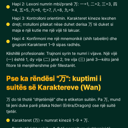
Hapi 2: Lexoni numrin mbi/pranë 万: 一=1, 二=2, 三=3, 四
=4, 五=5, 六=6, 七=7, 八=8, 九=9.
Hapi 3: Kontrolloni orientimin. Karakteret kineze lexohen
drejt; rrotulloni pllakat nëse duhet derisa 万 të duket si
maja e një kutie me një vijë të lakuar.
Hapi 4: Konfirmoni me një mnemonikë (shih tabelën) dhe
gruponi Karakteret 1–9 sipas radhës.
Këshillë profesionale: Trajnoni syrin te numri i vijave. Një vijë
(一) është 1, dy vija (二) janë 2, tre vija (三) janë 3—këto janë
fitore të menjëhershme për fillestarët.
Pse ka rëndësi "万": kuptimi i
suitës së Karaktereve (Wan)
万 do të thotë “dhjetëmijë” dhe e etiketon suitën. Pa 万, mund
të jeni duke parë pllaka Nderi (Erëra/Dragonj) ose një suitë
tjetër.
Karakteret (万) = numrat kinezë 1–9 + 万.