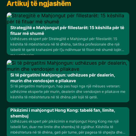
Artikuj të ngjashëm
Strategjitë e Mahjongut për fillestarët: 15 këshilla për të
fituar më shumë
Udhëzues ekspert për Strategjitë e Mahjongut për fillestarët: 15
këshilla të mbështetura në të dhëna, taktika profesionale dhe një
tabelë të qartë krahasimi për t’ju ndihmuar të fitoni më shumë lojëra
me vetëbesim.
Si të përgatitni Mahjongun: udhëzues për dealerin,
murin dhe vendosjen e pllakave
Si të përgatitni mahjongun, hap pas hapi nga një mësues veteran:
udhëzime eksperte për murin, dealerin dhe vendosjen e pllakave me
këshilla të mbështetura në të dhëna për lojë të qetë.
Pikëzimi i mahjongut Hong Kong: tabelë fan, limite,
shembuj
Udhëzues ekspert për pikëzimin e mahjongut Hong Kong me një
tabelë fan, duar me limite dhe shembuj të zgjidhur. Këshilla të
mbështetura në të dhëna, gati për turne, për pagesa të shpejta dhe