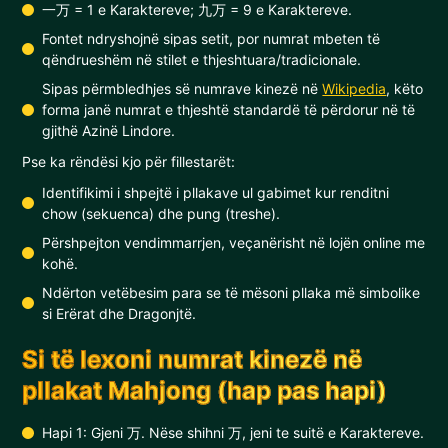
一万 = 1 e Karaktereve; 九万 = 9 e Karaktereve.
Fontet ndryshojnë sipas setit, por numrat mbeten të
qëndrueshëm në stilet e thjeshtuara/tradicionale.
Sipas përmbledhjes së numrave kinezë në
Wikipedia
, këto
forma janë numrat e thjeshtë standardë të përdorur në të
gjithë Azinë Lindore.
Pse ka rëndësi kjo për fillestarët:
Identifikimi i shpejtë i pllakave ul gabimet kur renditni
chow (sekuenca) dhe pung (treshe).
Përshpejton vendimmarrjen, veçanërisht në lojën online me
kohë.
Ndërton vetëbesim para se të mësoni pllaka më simbolike
si Erërat dhe Dragonjtë.
Si të lexoni numrat kinezë në
pllakat Mahjong (hap pas hapi)
Hapi 1: Gjeni 万. Nëse shihni 万, jeni te suitë e Karaktereve.