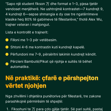
“Sapo një student fikson 万 dhe format e 1–3, pjesa tjetër
vendoset menjëherë. Ne ushtrojmë kontrastet—7 kundrejt 9,
4 kundrejt 6—sepse shmangia e dy ose tre ngatërrimeve
klasike heq 80% të gabimeve të fillestarëve,” thotë Alex Wu,
trajner veteran i mahjongut.
Lista e kontrollit e trajnerit:
Filloni me 1–3 për vetëbesim.
Shtoni 4–6 me kontrastin kuti kundrejt kapelë.
Përfundoni me 7–9, përsëritni lakimin kundrejt këndit.
Përzieni Bambutë/Pikat që njohja e suitës të bëhet
automatike.
Në praktikë: çfarë e përshpejton
vërtet njohjen
Nga zhvillimi i dhjetëra punëtorive për fillestarë, tre zakone
parashikojnë përmirësim të shpejtë:
Fiksohuni te 万 para çdo gjëje tjetër. Së pari suitë, pastaj