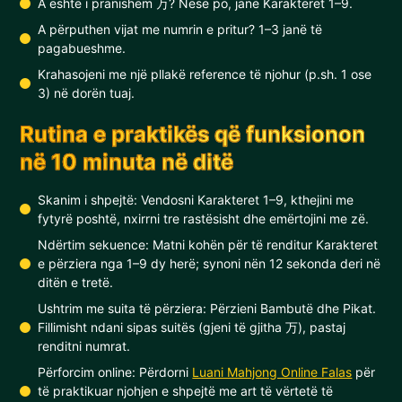
A është i pranishëm 万? Nëse po, janë Karakteret 1–9.
A përputhen vijat me numrin e pritur? 1–3 janë të
pagabueshme.
Krahasojeni me një pllakë reference të njohur (p.sh. 1 ose
3) në dorën tuaj.
Rutina e praktikës që funksionon
në 10 minuta në ditë
Skanim i shpejtë: Vendosni Karakteret 1–9, kthejini me
fytyrë poshtë, nxirrni tre rastësisht dhe emërtojini me zë.
Ndërtim sekuence: Matni kohën për të renditur Karakteret
e përziera nga 1–9 dy herë; synoni nën 12 sekonda deri në
ditën e tretë.
Ushtrim me suita të përziera: Përzieni Bambutë dhe Pikat.
Fillimisht ndani sipas suitës (gjeni të gjitha 万), pastaj
renditni numrat.
Përforcim online: Përdorni
Luani Mahjong Online Falas
për
të praktikuar njohjen e shpejtë me art të vërtetë të