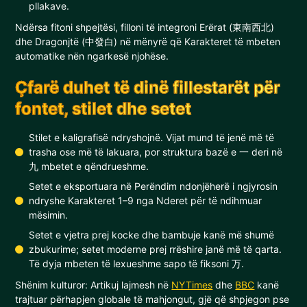
pllakave.
Ndërsa fitoni shpejtësi, filloni të integroni Erërat (東南西北)
dhe Dragonjtë (中發白) në mënyrë që Karakteret të mbeten
automatike nën ngarkesë njohëse.
Çfarë duhet të dinë fillestarët për
fontet, stilet dhe setet
Stilet e kaligrafisë ndryshojnë. Vijat mund të jenë më të
trasha ose më të lakuara, por struktura bazë e 一 deri në
九 mbetet e qëndrueshme.
Setet e eksportuara në Perëndim ndonjëherë i ngjyrosin
ndryshe Karakteret 1–9 nga Nderet për të ndihmuar
mësimin.
Setet e vjetra prej kocke dhe bambuje kanë më shumë
zbukurime; setet moderne prej rrëshire janë më të qarta.
Të dyja mbeten të lexueshme sapo të fiksoni 万.
Shënim kulturor: Artikuj lajmesh në
NYTimes
dhe
BBC
kanë
trajtuar përhapjen globale të mahjongut, gjë që shpjegon pse