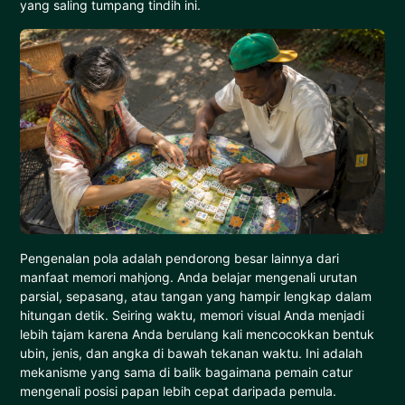
yang saling tumpang tindih ini.
Pengenalan pola adalah pendorong besar lainnya dari
manfaat memori mahjong. Anda belajar mengenali urutan
parsial, sepasang, atau tangan yang hampir lengkap dalam
hitungan detik. Seiring waktu, memori visual Anda menjadi
lebih tajam karena Anda berulang kali mencocokkan bentuk
ubin, jenis, dan angka di bawah tekanan waktu. Ini adalah
mekanisme yang sama di balik bagaimana pemain catur
mengenali posisi papan lebih cepat daripada pemula.