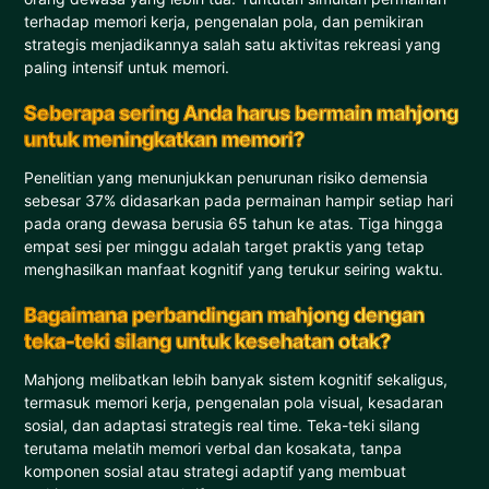
terhadap memori kerja, pengenalan pola, dan pemikiran
strategis menjadikannya salah satu aktivitas rekreasi yang
paling intensif untuk memori.
Seberapa sering Anda harus bermain mahjong
untuk meningkatkan memori?
Penelitian yang menunjukkan penurunan risiko demensia
sebesar 37% didasarkan pada permainan hampir setiap hari
pada orang dewasa berusia 65 tahun ke atas. Tiga hingga
empat sesi per minggu adalah target praktis yang tetap
menghasilkan manfaat kognitif yang terukur seiring waktu.
Bagaimana perbandingan mahjong dengan
teka-teki silang untuk kesehatan otak?
Mahjong melibatkan lebih banyak sistem kognitif sekaligus,
termasuk memori kerja, pengenalan pola visual, kesadaran
sosial, dan adaptasi strategis real time. Teka-teki silang
terutama melatih memori verbal dan kosakata, tanpa
komponen sosial atau strategi adaptif yang membuat