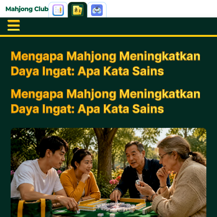
Mengapa Mahjong Meningkatkan
Daya Ingat: Apa Kata Sains
Mengapa Mahjong Meningkatkan
Daya Ingat: Apa Kata Sains