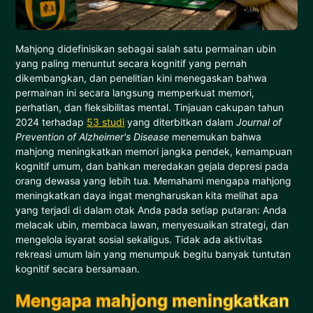
Mahjong didefinisikan sebagai salah satu permainan ubin
yang paling menuntut secara kognitif yang pernah
dikembangkan, dan penelitian kini menegaskan bahwa
permainan ini secara langsung memperkuat memori,
perhatian, dan fleksibilitas mental. Tinjauan cakupan tahun
2024 terhadap
53 studi
yang diterbitkan dalam
Journal of
Prevention of Alzheimer's Disease
menemukan bahwa
mahjong meningkatkan memori jangka pendek, kemampuan
kognitif umum, dan bahkan meredakan gejala depresi pada
orang dewasa yang lebih tua. Memahami mengapa mahjong
meningkatkan daya ingat mengharuskan kita melihat apa
yang terjadi di dalam otak Anda pada setiap putaran: Anda
melacak ubin, membaca lawan, menyesuaikan strategi, dan
mengelola isyarat sosial sekaligus. Tidak ada aktivitas
rekreasi umum lain yang menumpuk begitu banyak tuntutan
kognitif secara bersamaan.
Mengapa mahjong meningkatkan