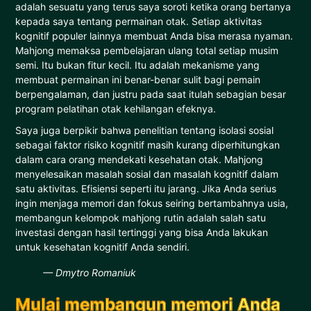
adalah sesuatu yang terus saya soroti ketika orang bertanya
kepada saya tentang permainan otak. Setiap aktivitas
kognitif populer lainnya membuat Anda bisa merasa nyaman.
Mahjong memaksa pembelajaran ulang total setiap musim
semi. Itu bukan fitur kecil. Itu adalah mekanisme yang
membuat permainan ini benar-benar sulit bagi pemain
berpengalaman, dan justru pada saat itulah sebagian besar
program pelatihan otak kehilangan efeknya.
Saya juga berpikir bahwa penelitian tentang isolasi sosial
sebagai faktor risiko kognitif masih kurang diperhitungkan
dalam cara orang mendekati kesehatan otak. Mahjong
menyelesaikan masalah sosial dan masalah kognitif dalam
satu aktivitas. Efisiensi seperti itu jarang. Jika Anda serius
ingin menjaga memori dan fokus seiring bertambahnya usia,
membangun kelompok mahjong rutin adalah salah satu
investasi dengan hasil tertinggi yang bisa Anda lakukan
untuk kesehatan kognitif Anda sendiri.
— Dmytro Romaniuk
Mulai membangun memori Anda