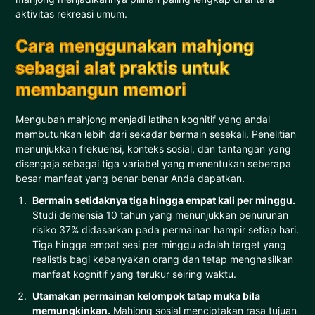
aktivitas rekreasi umum.
Cara menggunakan mahjong
sebagai alat praktis untuk
membangun memori
Mengubah mahjong menjadi latihan kognitif yang andal
membutuhkan lebih dari sekadar bermain sesekali. Penelitian
menunjukkan frekuensi, konteks sosial, dan tantangan yang
disengaja sebagai tiga variabel yang menentukan seberapa
besar manfaat yang benar-benar Anda dapatkan.
Bermain setidaknya tiga hingga empat kali per minggu.
Studi demensia 10 tahun yang menunjukkan penurunan
risiko 37% didasarkan pada permainan hampir setiap hari.
Tiga hingga empat sesi per minggu adalah target yang
realistis bagi kebanyakan orang dan tetap menghasilkan
manfaat kognitif yang terukur seiring waktu.
Utamakan permainan kelompok tatap muka bila
memungkinkan.
Mahjong sosial menciptakan rasa tujuan