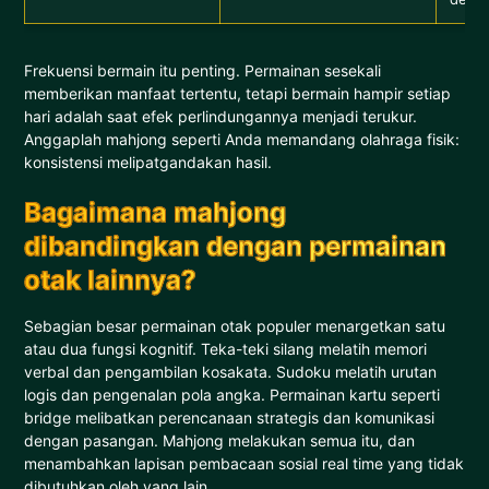
Frekuensi bermain itu penting. Permainan sesekali
memberikan manfaat tertentu, tetapi bermain hampir setiap
hari adalah saat efek perlindungannya menjadi terukur.
Anggaplah mahjong seperti Anda memandang olahraga fisik:
konsistensi melipatgandakan hasil.
Bagaimana mahjong
dibandingkan dengan permainan
otak lainnya?
Sebagian besar permainan otak populer menargetkan satu
atau dua fungsi kognitif. Teka-teki silang melatih memori
verbal dan pengambilan kosakata. Sudoku melatih urutan
logis dan pengenalan pola angka. Permainan kartu seperti
bridge melibatkan perencanaan strategis dan komunikasi
dengan pasangan. Mahjong melakukan semua itu, dan
menambahkan lapisan pembacaan sosial real time yang tidak
dibutuhkan oleh yang lain.