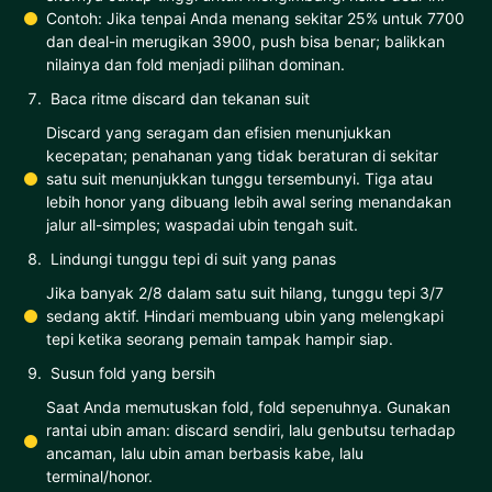
Contoh: Jika tenpai Anda menang sekitar 25% untuk 7700
dan deal-in merugikan 3900, push bisa benar; balikkan
nilainya dan fold menjadi pilihan dominan.
Baca ritme discard dan tekanan suit
Discard yang seragam dan efisien menunjukkan
kecepatan; penahanan yang tidak beraturan di sekitar
satu suit menunjukkan tunggu tersembunyi. Tiga atau
lebih honor yang dibuang lebih awal sering menandakan
jalur all-simples; waspadai ubin tengah suit.
Lindungi tunggu tepi di suit yang panas
Jika banyak 2/8 dalam satu suit hilang, tunggu tepi 3/7
sedang aktif. Hindari membuang ubin yang melengkapi
tepi ketika seorang pemain tampak hampir siap.
Susun fold yang bersih
Saat Anda memutuskan fold, fold sepenuhnya. Gunakan
rantai ubin aman: discard sendiri, lalu genbutsu terhadap
ancaman, lalu ubin aman berbasis kabe, lalu
terminal/honor.