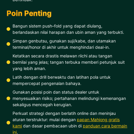
Poin Penting
Bangun sistem push–fold yang dapat diulang,
berlandaskan nilai harapan dan ubin aman yang terbukti.
Simpan genbutsu, gunakan suji/kabe, dan utamakan
terminal/honor di akhir untuk menghindari deal-in.
Ketatkan secara drastis melawan riichi atau tangan
bernilai yang jelas; tangan terbuka memberi petunjuk suit
yang lebih aman.
Latih dengan drill berwaktu dan latihan pola untuk
mempercepat pengenalan bahaya.
Gunakan posisi poin dan status dealer untuk
menyesuaikan risiko; pertahanan melindungi kemenangan
sekaligus mencegah kerugian.
Perkuat strategi dengan berlatih online dan meninjau
aturan terstruktur: mulai dengan
papan Mahjong gratis
kami
dan dasar pembacaan ubin di
panduan cara bermain
ini
.