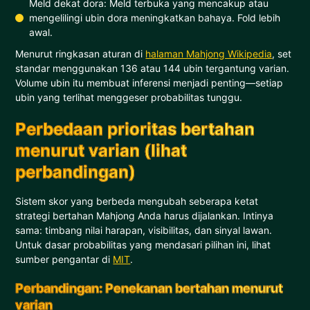
Meld dekat dora: Meld terbuka yang mencakup atau
mengelilingi ubin dora meningkatkan bahaya. Fold lebih
awal.
Menurut ringkasan aturan di
halaman Mahjong Wikipedia
, set
standar menggunakan 136 atau 144 ubin tergantung varian.
Volume ubin itu membuat inferensi menjadi penting—setiap
ubin yang terlihat menggeser probabilitas tunggu.
Perbedaan prioritas bertahan
menurut varian (lihat
perbandingan)
Sistem skor yang berbeda mengubah seberapa ketat
strategi bertahan Mahjong Anda harus dijalankan. Intinya
sama: timbang nilai harapan, visibilitas, dan sinyal lawan.
Untuk dasar probabilitas yang mendasari pilihan ini, lihat
sumber pengantar di
MIT
.
Perbandingan: Penekanan bertahan menurut
varian