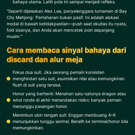
bahaya utama. Latih pola ini sampai menjadi refleks.
“Seperti dijelaskan Alex Lee, penyelenggara turnamen di Bay
City Mahjong: ‘Pertahanan bukan pasif. Ini adalah alokasi
modal di bawah ketidakpastian—push saat ekuitas itu nyata,
fold sisanya, dan Anda akan mencetak poin sepanjang
musim.’”
Cara membaca sinyal bahaya dari
discard dan alur meja
Fokus dua suit: Jika seorang pemain konsisten
menghindari satu suit, asumsikan nilai atau kemungkinan
flush di suit yang tersisa.
Honor yang berhenti: Menahan satu-satunya dragon atau
wind ronde di akhir menandakan risiko; banyak pemain
menunggu pasangan honor.
Menimbun ubin tengah suit: Enggan membuang 4–6
menunjukkan tunggu sentral. Beralih ke terminal/honor bila
memungkinkan.