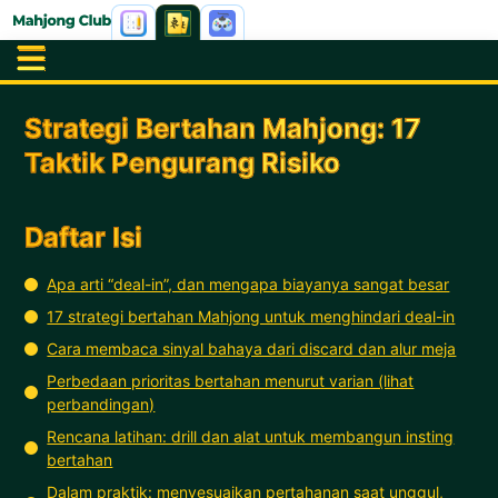
Strategi Bertahan Mahjong: 17
Taktik Pengurang Risiko
Daftar Isi
Apa arti “deal-in”, dan mengapa biayanya sangat besar
17 strategi bertahan Mahjong untuk menghindari deal-in
Cara membaca sinyal bahaya dari discard dan alur meja
Perbedaan prioritas bertahan menurut varian (lihat
perbandingan)
Rencana latihan: drill dan alat untuk membangun insting
bertahan
Dalam praktik: menyesuaikan pertahanan saat unggul,