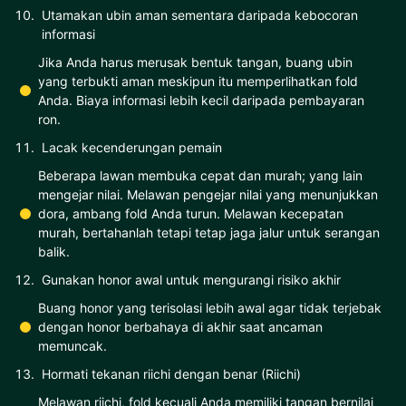
Utamakan ubin aman sementara daripada kebocoran
informasi
Jika Anda harus merusak bentuk tangan, buang ubin
yang terbukti aman meskipun itu memperlihatkan fold
Anda. Biaya informasi lebih kecil daripada pembayaran
ron.
Lacak kecenderungan pemain
Beberapa lawan membuka cepat dan murah; yang lain
mengejar nilai. Melawan pengejar nilai yang menunjukkan
dora, ambang fold Anda turun. Melawan kecepatan
murah, bertahanlah tetapi tetap jaga jalur untuk serangan
balik.
Gunakan honor awal untuk mengurangi risiko akhir
Buang honor yang terisolasi lebih awal agar tidak terjebak
dengan honor berbahaya di akhir saat ancaman
memuncak.
Hormati tekanan riichi dengan benar (Riichi)
Melawan riichi, fold kecuali Anda memiliki tangan bernilai