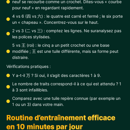
neuf se recourbe comme un crochet. Dites-vous « courbe
pour neuf » en regardant rapidement.
4 vs 6 (四 vs 六) : le quatre est carré et fermé ; le six porte
un « chapeau ». Concentrez-vous sur le haut.
2 vs 3 (二 vs 三) : comptez les lignes. Ne suranalysez pas
les polices stylisées.
5 vs 王 (roi) : le cinq a un petit crochet ou une base
modifiée ; 王 est une tuile différente, mais sa forme peut
distraire.
Vérifications pratiques :
Y a-t-il 万 ? Si oui, il s’agit des caractères 1 à 9.
Le nombre de traits correspond-il à ce qui est attendu ? 1
à 3 sont infaillibles.
Comparez avec une tuile repère connue (par exemple un
1 ou un 3) dans votre main.
Routine d’entraînement efficace
en 10 minutes par jour