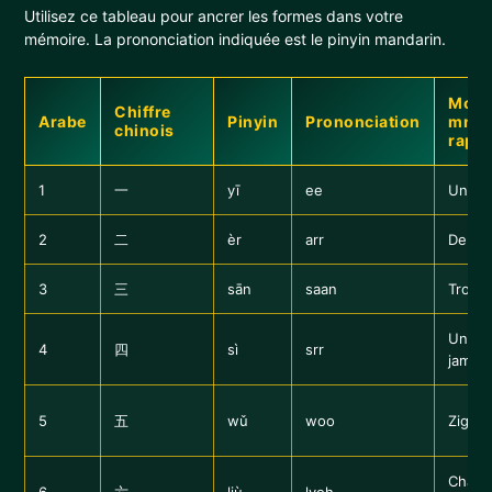
Utilisez ce tableau pour ancrer les formes dans votre
mémoire. La prononciation indiquée est le pinyin mandarin.
Moy
Chiffre
Arabe
Pinyin
Prononciation
mném
chinois
rapid
1
一
yī
ee
Une li
2
二
èr
arr
Deux l
3
三
sān
saan
Trois 
Un ca
4
四
sì
srr
jambe
5
五
wǔ
woo
Zigzag
Chape