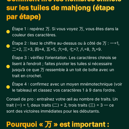
sur les tuiles de mahjong (étape
par étape)
Étape 1 : repérez 万. Si vous voyez 万, vous êtes dans la
couleur des caractères.
Étape 2 : lisez le chiffre au-dessus ou à côté de 万 : 一=1,
二=2, 三=3, 四=4, 五=5, 六=6, 七=7, 八=8, 九=9.
Étape 3 : vérifiez l’orientation. Les caractères chinois se
lisent à l’endroit ; faites pivoter les tuiles si nécessaire
jusqu’à ce que 万 ressemble à un toit de boîte avec un
trait en crochet.
Étape 4 : confirmez avec un moyen mnémotechnique (voir
le tableau) et classez vos caractères 1 à 9 dans l’ordre.
Conseil de pro : entraînez votre œil au nombre de traits. Un
trait (一) = 1, deux traits (二) = 2, trois traits (三) = 3 — ce
sont des victoires immédiates pour les débutants.
Pourquoi « 万 » est important :