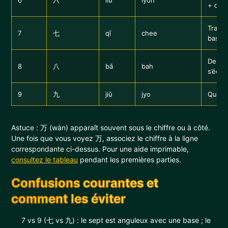
6
六
liù
lyoh
+ que
Trait 
7
七
qī
chee
base
Deux t
8
八
bā
bah
s’écar
9
九
jiǔ
jyo
Queue
Astuce : 万 (wàn) apparaît souvent sous le chiffre ou à côté.
Une fois que vous voyez 万, associez le chiffre à la ligne
correspondante ci-dessus. Pour une aide imprimable,
consultez le tableau
pendant les premières parties.
Confusions courantes et
comment les éviter
7 vs 9 (七 vs 九) : le sept est anguleux avec une base ; le