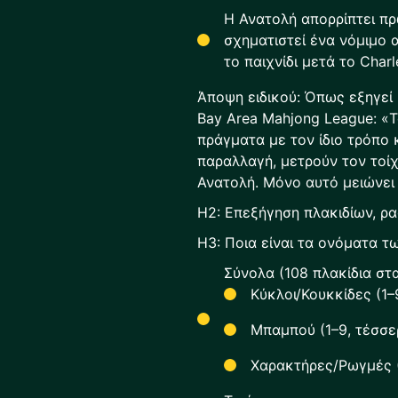
Η Ανατολή απορρίπτει π
σχηματιστεί ένα νόμιμο α
το παιχνίδι μετά το Char
Άποψη ειδικού: Όπως εξηγεί 
Bay Area Mahjong League: «Τ
πράγματα με τον ίδιο τρόπο
παραλλαγή, μετρούν τον τοί
Ανατολή. Μόνο αυτό μειώνει 
H2: Επεξήγηση πλακιδίων, ρα
H3: Ποια είναι τα ονόματα τ
Σύνολα (108 πλακίδια στ
Κύκλοι/Κουκκίδες (1–
Μπαμπού (1–9, τέσσε
Χαρακτήρες/Ρωγμές (