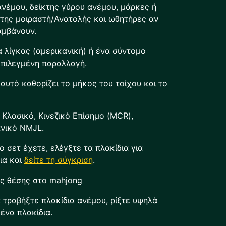
 ανέμου, δείκτης γύρου ανέμου, μάρκες ή
κτης μοιραστή/Ανατολής και ωθητήρες αν
αμβάνουν.
λίγκας (αμερικανική) ή ένα σύντομο
επιλεγμένη παραλλαγή.
αυτό καθορίζει το μήκος του τοίχου και το
 Κλασικό, Κινεζικό Επίσημο (MCR),
ανικό NMJL.
ιο σετ έχετε, ελέγξτε τα πλακίδια για
ια και
δείτε τη σύγκριση
.
υς θέσης στο mahjong
: τραβήξτε πλακίδια ανέμου, ρίξτε υψηλά
ένα πλακίδια.