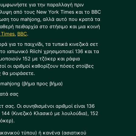
συμφωνήστε για την παραλλαγή πριν
λυψη από τους New York Times και το BBC
ρωση του mahjong, αλλά αυτό που κρατά τα
ταθερή πειθαρχία στο στήσιμο και μια κοινή
 Times
,
BBC
.
ά για το παιχνίδι, τα τυπικά κινεζικά σετ
το ιαπωνικό Riichi χρησιμοποιεί 136 και τα
μοποιούν 152 με τζόκερ και ράφια
τοί οι αριθμοί καθορίζουν πόσες στοίβες
ς θα μοιράσετε.
 mahjong (βήμα προς βήμα)
ματά σας
τ σας. Οι συνηθισμένοι αριθμοί είναι 136
), 144 (Κινεζικό Κλασικό με λουλούδια), 152
όκερ).
ικανικού τύπου) ή κανένα (ασιατικού