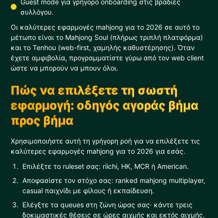
Guest mode για γρήγορο onboarding στις βραδιές
συλλόγου.
Οι καλύτερες εφαρμογές mahjong για το 2026 σε αυτό το
μέτωπο είναι το Mahjong Soul (πλήρως τριπλή πλατφόρμα)
και το Tenhou (web-first, χαμηλής καθυστέρησης). Όταν
έχετε αμφιβολία, προγραμματίστε γύρω από τον web client
ώστε να μπορούν να μπουν όλοι.
Πώς να επιλέξετε τη σωστή
εφαρμογή: οδηγός αγοράς βήμα
προς βήμα
Χρησιμοποιήστε αυτή τη γρήγορη ροή για να επιλέξετε τις
καλύτερες εφαρμογές mahjong για το 2026 για εσάς.
Επιλέξτε το ruleset σας: riichi, HK, MCR ή American.
Αποφασίστε τον στόχο σας: ranked mahjong multiplayer,
casual παιχνίδι με φίλους ή εκπαίδευση.
Ελέγξτε τα queues στη ζώνη ώρας σας· κάντε τρεις
δοκιμαστικές θέσεις σε ώρες αιχμής και εκτός αιχμής.