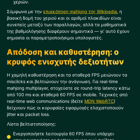
χεριών.
Σύμφωνα με την
επισκόπηση mahjong της Wikipedia
, η
βασική δομή του χεριού και οι αριθμοί πλακιδίων είναι
συνεπείς μεταξύ των παραλλαγών, αλλά τα μαθηματικά
της βαθμολόγησης διαφέρουν σημαντικά — γι’ αυτό έχουν
σημασία οι παραμετροποιήσιμοι υπολογιστές.
Απόδοση και καθυστέρηση: ο
κρυφός ενισχυτής δεξιοτήτων
Η χαμηλή καθυστέρηση και τα σταθερά FPS μειώνουν τα
misclicks και βελτιώνουν την ανάγνωση. Για real-time
mahjong multiplayer, στοχεύστε σε round-trip latency κάτω
από 100 ms και σταθερά 60 FPS σε mobile. Τεχνικές από
real-time web communications (δείτε
MDN WebRTC
)
δείχνουν πώς οι κορυφαίες εφαρμογές ελαχιστοποιούν
jitter και packet loss.
Λίστα βελτιστοποίησης:
Ενεργοποιήστε λειτουργία 60 FPS όπου υπάρχει·