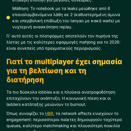
Μάθηση: Το notebook με τα leaks μειώθηκε από 6
επαναλαμβανόμενα λάθη σε 2 (καθυστερημένη άμυνα
και υπερβολική επιδίωξη του tanyao με κακά waits) με
νυχτερινή ανασκόπηση replay.
Γι’ αυτό αυτές οι πλατφόρμες αποτελούν τον πυρήνα της
λίστας με τις καλύτερες εφαρμογές mahjong για το 2026:
είναι συνεπείς υπό πραγματικούς περιορισμούς.
Γιατί το multiplayer έχει σημασία
για τη βελτίωση και τη
διατήρηση
Τα πιο δύσκολα lobbies και η πλούσια ανατροφοδότηση
επιταχύνουν την ανάπτυξη. Η κοινωνική πίεση και οι
ladders κατάταξης μειώνουν το burnout.
Όπως συνοψίζει το
HBR
, τα network effects ενισχύουν το
engagement: περισσότεροι παίκτες δημιουργούν ταχύτερα
queues, καλύτερο matchmaking και πλουσιότερη ποικιλία