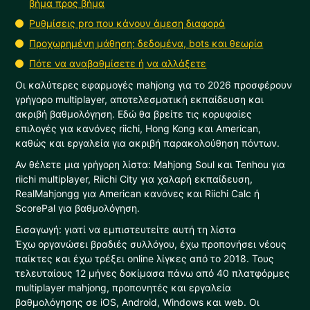
βήμα προς βήμα
Ρυθμίσεις pro που κάνουν άμεση διαφορά
Προχωρημένη μάθηση: δεδομένα, bots και θεωρία
Πότε να αναβαθμίσετε ή να αλλάξετε
Οι καλύτερες εφαρμογές mahjong για το 2026 προσφέρουν
γρήγορο multiplayer, αποτελεσματική εκπαίδευση και
ακριβή βαθμολόγηση. Εδώ θα βρείτε τις κορυφαίες
επιλογές για κανόνες riichi, Hong Kong και American,
καθώς και εργαλεία για ακριβή παρακολούθηση πόντων.
Αν θέλετε μια γρήγορη λίστα: Mahjong Soul και Tenhou για
riichi multiplayer, Riichi City για χαλαρή εκπαίδευση,
RealMahjongg για American κανόνες και Riichi Calc ή
ScorePal για βαθμολόγηση.
Εισαγωγή: γιατί να εμπιστευτείτε αυτή τη λίστα
Έχω οργανώσει βραδιές συλλόγου, έχω προπονήσει νέους
παίκτες και έχω τρέξει online λίγκες από το 2018. Τους
τελευταίους 12 μήνες δοκίμασα πάνω από 40 πλατφόρμες
multiplayer mahjong, προπονητές και εργαλεία
βαθμολόγησης σε iOS, Android, Windows και web. Οι