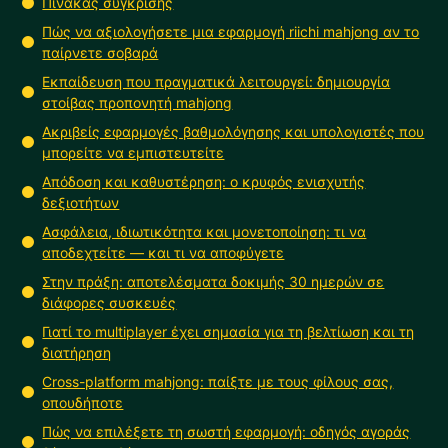
Πίνακας σύγκρισης
Πώς να αξιολογήσετε μια εφαρμογή riichi mahjong αν το
παίρνετε σοβαρά
Εκπαίδευση που πραγματικά λειτουργεί: δημιουργία
στοίβας προπονητή mahjong
Ακριβείς εφαρμογές βαθμολόγησης και υπολογιστές που
μπορείτε να εμπιστευτείτε
Απόδοση και καθυστέρηση: ο κρυφός ενισχυτής
δεξιοτήτων
Ασφάλεια, ιδιωτικότητα και μονετοποίηση: τι να
αποδεχτείτε — και τι να αποφύγετε
Στην πράξη: αποτελέσματα δοκιμής 30 ημερών σε
διάφορες συσκευές
Γιατί το multiplayer έχει σημασία για τη βελτίωση και τη
διατήρηση
Cross-platform mahjong: παίξτε με τους φίλους σας,
οπουδήποτε
Πώς να επιλέξετε τη σωστή εφαρμογή: οδηγός αγοράς