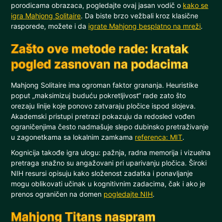
porodicama obrazaca, pogledajte ovaj jasan vodič o
kako se
igra Mahjong Solitaire
. Da biste brzo vežbali kroz klasične
rasporede, možete i da
igrate Mahjong besplatno na mreži
.
Zašto ove metode rade: kratak
pogled zasnovan na podacima
Mahjong Solitaire ima ogroman faktor grananja. Heuristike
poput „maksimizuj buduću pokretljivost“ rade zato što
orezaju linije koje ponovo zatvaraju pločice ispod slojeva.
Akademski pristupi pretrazi pokazuju da redosled vođen
ograničenjima često nadmašuje slepo dubinsko pretraživanje
u zagonetkama sa lokalnim zamkama
referenca: MIT
.
Kognicija takođe igra ulogu: pažnja, radna memorija i vizuelna
pretraga snažno su angažovani pri uparivanju pločica. Široki
NIH resursi opisuju kako složenost zadatka i ponavljanje
mogu oblikovati učinak u kognitivnim zadacima, čak i ako je
prenos ograničen na domen
pogledajte NIH
.
Mahjong Titans naspram