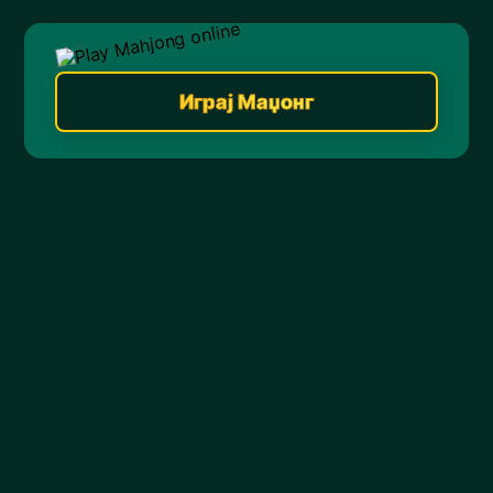
Играј Маџонг