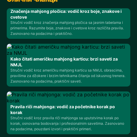
Značenja mahjong pločica: vodič kroz boje, znakove i
cvetove
Stručni vodič kroz značenja mahjong pločica sa jasnim tabelama i
primerima. Razumite boje, znakove i cvetove kroz različita pravila.
Zasnovano na podacima i praktično.
Kako čitati američku mahjong karticu: brzi saveti za
NMJL
Stručni vodič kroz američku mahjong karticu sa NMJL obrascima,
pravilima za džokere i brzim tehnikama čitanja od iskusnog trenera.
Zasnovano na podacima, praktični saveti.
Pravila riči mahjonga: vodič za početnike korak po
korak
Stručni vodič kroz pravila riči mahjonga sa uputstvima korak po
korak, osnovama bodovanja i profesionalnim savetima. Zasnovano
na podacima, pouzdani izvori i praktični primeri.