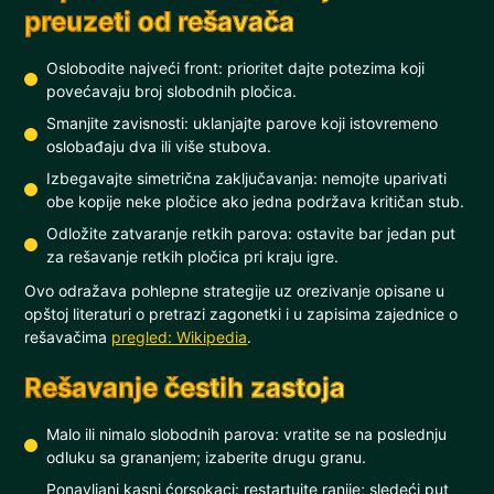
preuzeti od rešavača
Oslobodite najveći front: prioritet dajte potezima koji
povećavaju broj slobodnih pločica.
Smanjite zavisnosti: uklanjajte parove koji istovremeno
oslobađaju dva ili više stubova.
Izbegavajte simetrična zaključavanja: nemojte uparivati
obe kopije neke pločice ako jedna podržava kritičan stub.
Odložite zatvaranje retkih parova: ostavite bar jedan put
za rešavanje retkih pločica pri kraju igre.
Ovo odražava pohlepne strategije uz orezivanje opisane u
opštoj literaturi o pretrazi zagonetki i u zapisima zajednice o
rešavačima
pregled: Wikipedia
.
Rešavanje čestih zastoja
Malo ili nimalo slobodnih parova: vratite se na poslednju
odluku sa grananjem; izaberite drugu granu.
Ponavljani kasni ćorsokaci: restartujte ranije; sledeći put