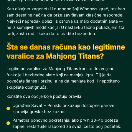
Kao dizajner zagonetki i dugogodišnji Windows igrač, testirao
sam desetine načina da brže završavam klasične rasporede.
Najveći napredak dolazi iz osnova uz malo dodatnih alata —
ne iz sumnjivih modifikacija. U nastavku tačno pokazujem šta
radi, zašto radi i kako da to uradite bezbedno.
Šta se danas računa kao legitimne
varalice za Mahjong Titans?
Legitimne varalice za Mahjong Titans koriste dozvoljene
funkcije i bezbedne alate koji ne menjaju igru. Cilj je da
povećate šanse i brzinu, a ne da menjate kod ili nepošteno
skupljate dostignuća.
Koristite ove opcije koje poštuju pravila:
Ugrađeni Savet + Poništi: prikazuje dostupne parove i
ispravlja greške bez kazne.
Pametna ponovno pokretanja: ako prvih 30–40 poteza
zapne, restartujte raspored za svež, često bolji početak.