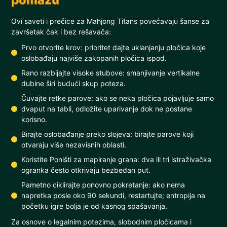
Ovi saveti i prečice za Mahjong Titans povećavaju šanse za
završetak čak i bez rešavača:
Prvo otvorite krov: prioritet dajte uklanjanju pločica koje
oslobađaju najviše zakopanih pločica ispod.
Rano razbijajte visoke stubove: smanjivanje vertikalne
dubine širi budući skup poteza.
Čuvajte retke parove: ako se neka pločica pojavljuje samo
dvaput na tabli, odložite uparivanje dok ne postane
korisno.
Birajte oslobađanje preko slojeva: birajte parove koji
otvaraju više nezavisnih oblasti.
Koristite Poništi za mapiranje grana: dva ili tri istraživačka
ogranka često otkrivaju bezbedan put.
Pametno ciklirajte ponovno pokretanje: ako nema
napretka posle oko 90 sekundi, restartujte; entropija na
početku igre bolja je od kasnog spašavanja.
Za osnove o legalnim potezima, slobodnim pločicama i