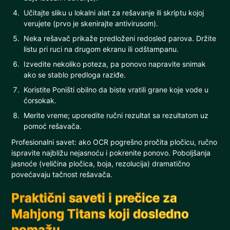
Učitajte sliku u lokalni alat za rešavanje ili skriptu kojoj
verujete (prvo je skenirajte antivirusom).
Neka rešavač prikaže predloženi redosled parova. Držite
listu pri ruci na drugom ekranu ili odštampanu.
Izvedite nekoliko poteza, pa ponovo napravite snimak
ako se stablo predloga raziđe.
Koristite Poništi obilno da biste vratili grane koje vode u
ćorsokak.
Merite vreme; uporedite ručni rezultat sa rezultatom uz
pomoć rešavača.
Profesionalni savet: ako OCR pogrešno pročita pločicu, ručno
ispravite najbližu nejasnoću i pokrenite ponovo. Poboljšanja
jasnoće (veličina pločica, boja, rezolucija) dramatično
povećavaju tačnost rešavača.
Praktični saveti i prečice za
Mahjong Titans koji dosledno
pomažu