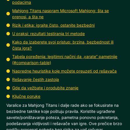
podacima
Mahjong Titans naspram Microsoft Mahjong: šta se
prenosi, a šta ne
Rizik i etika: igrajte čisto, ostanite bezbedni
U praksi: rezultati testiranja tri metode
Kako da izaberete svoj pristup: brzina, bezbednost ili
čista igra?
Tabela poređenja: legitimni načini da „varate“ pametnije
{#comparison-table}
Napredne heuristike koje možete preuzeti od rešavača
Rešavanje čestih zastoja
Gde da vežbate i produbite znanje
Ključne poruke
Varalice za Mahjong Titans i dalje rade ako se fokusirate na
bezbedne taktike koje poštuju pravila. Koristite ugrađene
savete/poništavanje poteza, pametna ponovno pokretanja,
podešavanja vidljivosti i rešavače van igre. Ove prečice brzo
podižu procenat pobeda bez rizika za vaš računar.