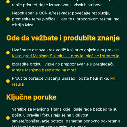
ranije prioritet dajte izravnavanju visokih stubova.
Nepoklapanje OCR-a/rešavača: povećajte rezoluciju,
promenite temu pločica ili igrajte u prozorskom režimu radi
oštrijih ivica.
Gde da vežbate i produbite znanje
Uvežbajte osnove kroz vodič koji prvo objašnjava pravila:
Kako igrati Mahjong Solitaire — pravila, pločice i strategija
Izgradite brzinu i vizuelno prepoznavanje u pregledaču:
Igrajte Mahjong besplatno na mreži
Proučite obrasce vraćanja unazad i opšte heuristike:
MIT
resursi
Ključne poruke
Varalice za Mahjong Titans koje i dalje rade bezbedne su,
poštuju pravila i fokusiraju se na vidljivost,
savete/poništavanje poteza, pametna ponovno pokretanja
i rešavače zasnovane na snimku ekrana.