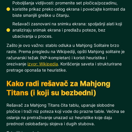
Poboljšanja vidljivosti: promenite set pločica/pozadinu,
koristite prikaz preko celog ekrana i povećajte kontrast da
biste smanjili greške u čitanju.
Rešavači zasnovani na snimku ekrana: spoljašnji alati koji
analiziraju snimak ekrana i predlažu poteze, bez
ubacivanja u proces.
Zašto je ovo važno: stablo odluka u Mahjong Solitaire brzo
raste. Prema pregledu na Wikipediji, opšti Mahjong solitaire je
računarski težak (NP-kompletan) i koristi heuristike i
orezivanje
izvor: Wikipedia
. Korišćenje saveta i strukturirane
pretrage oponaša te heuristike.
Kako radi rešavač za Mahjong
Titans (i koji su bezbedni)
Rešavač za Mahjong Titans čita tablu, uparuje slobodne
pločice i traži niz poteza koji vode do prazne table. Većina se
oslanja na pretraživanje unazad uz heuristike koje daju
prednost oslobađanju slojeva i dugih stubova.