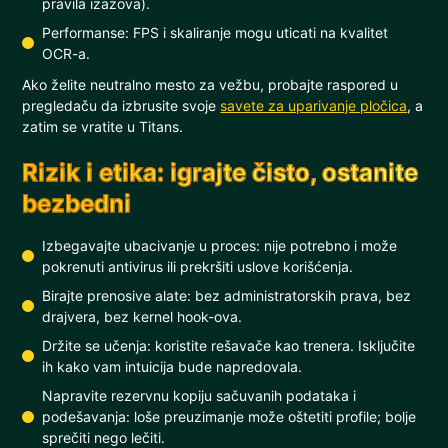
pravila izazova).
Performanse: FPS i skaliranje mogu uticati na kvalitet
OCR-a.
Ako želite neutralno mesto za vežbu, probajte raspored u
pregledaču da izbrusite svoje
savete za uparivanje pločica
, a
zatim se vratite u Titans.
Rizik i etika: igrajte čisto, ostanite
bezbedni
Izbegavajte ubacivanje u proces: nije potrebno i može
pokrenuti antivirus ili prekršiti uslove korišćenja.
Birajte prenosive alate: bez administratorskih prava, bez
drajvera, bez kernel hook-ova.
Držite se učenja: koristite rešavače kao trenera. Isključite
ih kako vam intuicija bude napredovala.
Napravite rezervnu kopiju sačuvanih podataka i
podešavanja: loše preuzimanje može oštetiti profile; bolje
sprečiti nego lečiti.