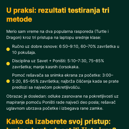
U praksi: rezultati testiranja tri
metode
Merio sam vreme na dva popularna rasporeda (Turtle i
Dragon) kroz tri pristupa na laptopu srednje klase:
Ručno uz dobre osnove: 6:50–9:10, 60–70% završetka u
10 pokušaja.
Disciplina uz Savet + Poništi: 5:10–7:30, 75–85%
završetka; manje kasnih ćorsokaka.
Pomoć rešavača sa snimka ekrana za početke: 3:00–
5:20, 85–95% završetka; najbrža čišćenja kada se prate
predlozi sa najvećom pokretljivošću.
Obrazac je dosledan: odluke zasnovane na pokretljivosti uz
mapiranje pomoću Poništi rade najveći deo posla; rešavač
uglavnom ubrzava početke i izbegava rane zamke.
Kako da izaberete svoj pristup: