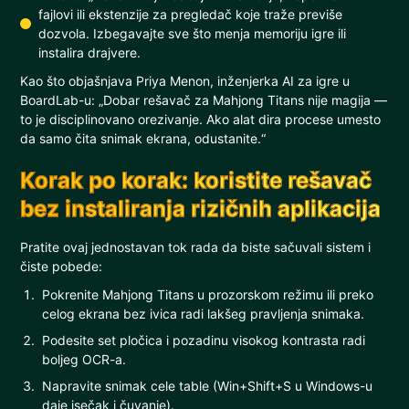
fajlovi ili ekstenzije za pregledač koje traže previše
dozvola. Izbegavajte sve što menja memoriju igre ili
instalira drajvere.
Kao što objašnjava Priya Menon, inženjerka AI za igre u
BoardLab-u: „Dobar rešavač za Mahjong Titans nije magija —
to je disciplinovano orezivanje. Ako alat dira procese umesto
da samo čita snimak ekrana, odustanite.“
Korak po korak: koristite rešavač
bez instaliranja rizičnih aplikacija
Pratite ovaj jednostavan tok rada da biste sačuvali sistem i
čiste pobede:
Pokrenite Mahjong Titans u prozorskom režimu ili preko
celog ekrana bez ivica radi lakšeg pravljenja snimaka.
Podesite set pločica i pozadinu visokog kontrasta radi
boljeg OCR-a.
Napravite snimak cele table (Win+Shift+S u Windows-u
daje isečak i čuvanje).