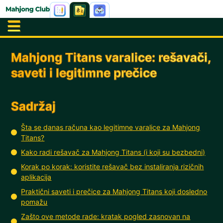
Mahjong Titans varalice: rešavači,
saveti i legitimne prečice
Sadržaj
Šta se danas računa kao legitimne varalice za Mahjong
Titans?
Kako radi rešavač za Mahjong Titans (i koji su bezbedni)
Korak po korak: koristite rešavač bez instaliranja rizičnih
aplikacija
Praktični saveti i prečice za Mahjong Titans koji dosledno
pomažu
Zašto ove metode rade: kratak pogled zasnovan na