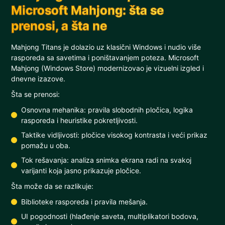
Microsoft Mahjong: šta se
prenosi, a šta ne
Mahjong Titans je dolazio uz klasični Windows i nudio više
rasporeda sa savetima i poništavanjem poteza. Microsoft
Mahjong (Windows Store) modernizovao je vizuelni izgled i
dnevne izazove.
Šta se prenosi:
Osnovna mehanika: pravila slobodnih pločica, logika
rasporeda i heuristike pokretljivosti.
Taktike vidljivosti: pločice visokog kontrasta i veći prikaz
pomažu u oba.
Tok rešavanja: analiza snimka ekrana radi na svakoj
varijanti koja jasno prikazuje pločice.
Šta može da se razlikuje:
Biblioteke rasporeda i pravila mešanja.
UI pogodnosti (hlađenje saveta, multiplikatori bodova,