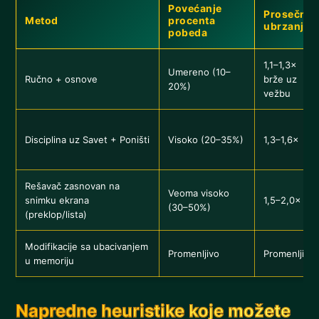
Povećanje
Prosečno
Metod
procenta
ubrzanje
pobeda
1,1–1,3×
Umereno (10–
Ručno + osnove
brže uz
20%)
vežbu
Disciplina uz Savet + Poništi
Visoko (20–35%)
1,3–1,6×
Rešavač zasnovan na
Veoma visoko
snimku ekrana
1,5–2,0×
(30–50%)
(preklop/lista)
Modifikacije sa ubacivanjem
Promenljivo
Promenljivo
u memoriju
Napredne heuristike koje možete