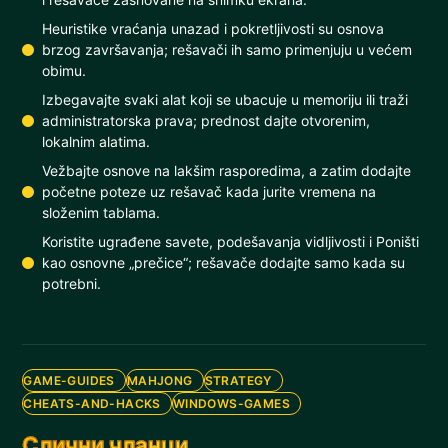
Heuristike vraćanja unazad i pokretljivosti su osnova
brzog završavanja; rešavači ih samo primenjuju u većem
obimu.
Izbegavajte svaki alat koji se ubacuje u memoriju ili traži
administratorska prava; prednost dajte otvorenim,
lokalnim alatima.
Vežbajte osnove na lakšim rasporedima, a zatim dodajte
početne poteze uz rešavač kada jurite vremena na
složenim tablama.
Koristite ugrađene savete, podešavanja vidljivosti i Poništi
kao osnovne „prečice“; rešavače dodajte samo kada su
potrebni.
GAME-GUIDES
MAHJONG
STRATEGY
CHEATS-AND-HACKS
WINDOWS-GAMES
Слични чланци