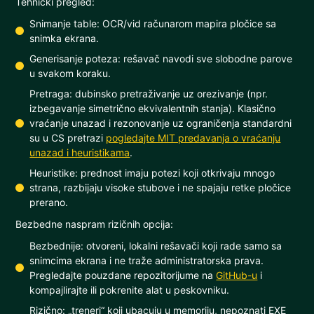
Tehnički pregled:
Snimanje table: OCR/vid računarom mapira pločice sa
snimka ekrana.
Generisanje poteza: rešavač navodi sve slobodne parove
u svakom koraku.
Pretraga: dubinsko pretraživanje uz orezivanje (npr.
izbegavanje simetrično ekvivalentnih stanja). Klasično
vraćanje unazad i rezonovanje uz ograničenja standardni
su u CS pretrazi
pogledajte MIT predavanja o vraćanju
unazad i heuristikama
.
Heuristike: prednost imaju potezi koji otkrivaju mnogo
strana, razbijaju visoke stubove i ne spajaju retke pločice
prerano.
Bezbedne naspram rizičnih opcija:
Bezbednije: otvoreni, lokalni rešavači koji rade samo sa
snimcima ekrana i ne traže administratorska prava.
Pregledajte pouzdane repozitorijume na
GitHub-u
i
kompajlirajte ili pokrenite alat u peskovniku.
Rizično: „treneri“ koji ubacuju u memoriju, nepoznati EXE