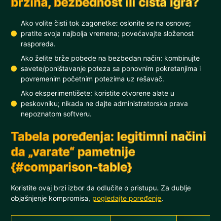
brzina, bezbednost ili čista igra?
Ako volite čisti tok zagonetke: oslonite se na osnove;
pratite svoja najbolja vremena; povećavajte složenost
rasporeda.
Ako želite brže pobede na bezbedan način: kombinujte
savete/poništavanje poteza sa ponovnim pokretanjima i
povremenim početnim potezima uz rešavač.
Ako eksperimentišete: koristite otvorene alate u
peskovniku; nikada ne dajte administratorska prava
nepoznatom softveru.
Tabela poređenja: legitimni načini
da „varate“ pametnije
{#comparison-table}
Koristite ovaj brzi izbor da odlučite o pristupu. Za dublje
objašnjenje kompromisa,
pogledajte poređenje
.