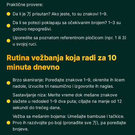
Praktične provere:
Da li je 万 prisutan? Ako jeste, to su znakovi 1–9.
Da li se potezi poklapaju sa očekivanim brojem? 1–3 su
gotovo nepogrešivi.
Uporedite sa poznatom referentnom pločicom (npr. 1 ili 3)
u svojoj ruci.
Rutina vežbanja koja radi za 10
minuta dnevno
Brzo skeniranje: Poređajte znakove 1–9, okrenite ih licem
nadole, izvucite tri nasumično i izgovorite ih naglas.
Sastavljanje niza: Merite vreme dok mešane znakove
slažete u redosled 1–9 dva puta; ciljajte na manje od 12
sekundi do trećeg dana.
Vežba sa mešanim bojama: Umešajte bambuse i tačkice.
Prvo ih razdvojite po boji (pronađite sve 万), pa poređajte
brojeve.