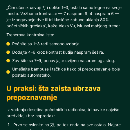
„Čim učenik usvoji 万 i oblike 1–3, ostalo samo legne na svoje
mesto. Vežbamo kontraste — 7 naspram 9, 4 naspram 6 —
jer izbegavanje dve ili tri klasične zabune uklanja 80%
početničkih grešaka“, kaže Aleks Vu, iskusni mahjong trener.
Trenerova kontrolna lista:
Počnite sa 1–3 radi samopouzdanja.
Dodajte 4–6 kroz kontrast kutija naspram šešira.
Završite sa 7–9, ponavljajte uvijeno naspram uglastog.
Umešajte bambuse i tačkice kako bi prepoznavanje boje
postalo automatsko.
U praksi: šta zaista ubrzava
prepoznavanje
Iz vođenja desetina početničkih radionica, tri navike najviše
predviđaju brz napredak:
Prvo se oslonite na 万, pa tek onda na sve ostalo. Najpre