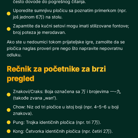
često dovode do pogrešnog čitanja.
Uporedite sumnjivu pločicu sa poznatim primerkom (npr.
još jednom 6万) na stolu.
Zapamtite da kućni setovi mogu imati stilizovane fontove;
broj poteza je merodavan.
Ako ste u nedoumici tokom prijateljske igre, zamolite da se
pločica naglas proveri pre nego što napravite nepovratnu
odluku.
Rečnik za početnike za brzi
pregled
Znakovi/Craks: Boja označena sa 万 i brojevima 一–九
(takođe zvana „wan“).
Chow: Niz od tri pločice u istoj boji (npr. 4–5–6 u boji
znakova).
Pung: Trojka identičnih pločica (npr. tri 7万).
Kong: Četvorka identičnih pločica (npr. četiri 2万).