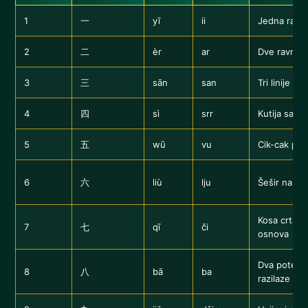
1
一
yī
ii
Jedna ravna 
2
二
èr
ar
Dve ravne li
3
三
sān
san
Tri linije
4
四
sì
srr
Kutija sa n
5
五
wǔ
vu
Cik-cak pa 
6
六
liù
lju
Šešir na vr
Kosa crta +
7
七
qī
či
osnova
Dva poteza 
8
八
bā
ba
razilaze