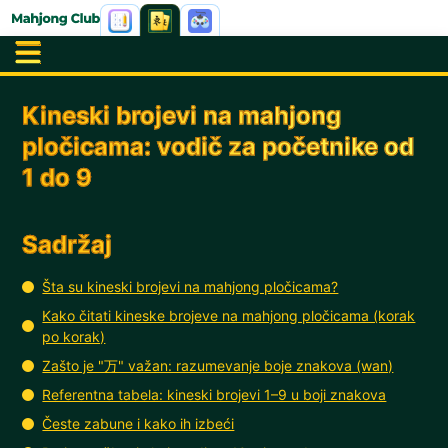
Kineski brojevi na mahjong
pločicama: vodič za početnike od
1 do 9
Sadržaj
Šta su kineski brojevi na mahjong pločicama?
Kako čitati kineske brojeve na mahjong pločicama (korak
po korak)
Zašto je "万" važan: razumevanje boje znakova (wan)
Referentna tabela: kineski brojevi 1–9 u boji znakova
Česte zabune i kako ih izbeći