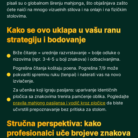
pisali su o globalnom širenju mahjonga, što objašnjava zašto
ćete naići na mnogo vizuelnih stilova i na onlajn i na fizičkim
stolovima.
Kako se ovo uklapa u vašu ranu
strategiju i bodovanje
Brže čitanje = urednije razvrstavanje = bolje odluke o
nizovima (npr. 3-4-5 u boji znakova) i odbacivanjima.
Pogrešna čitanja koštaju poena. Pogrešna 7/9 može
pokvariti spremnu ruku (tenpai) i naterati vas na novo
izvlačenje.
Za učenike koji igraju pasijans: uparivanje identičnih
pločica sa znakovima trenira pamćenje oblika. Pogledajte
pravila mahjong pasijansa i vodič kroz pločice
da biste
učvrstili prepoznavanje bez pritiska za stolom.
Stručna perspektiva: kako
profesionalci uče brojeve znakova