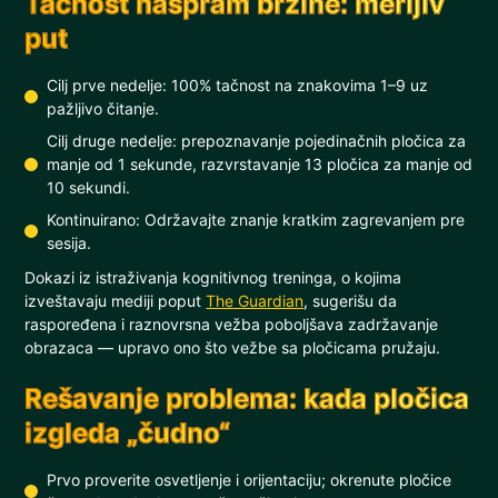
Tačnost naspram brzine: merljiv
put
Cilj prve nedelje: 100% tačnost na znakovima 1–9 uz
pažljivo čitanje.
Cilj druge nedelje: prepoznavanje pojedinačnih pločica za
manje od 1 sekunde, razvrstavanje 13 pločica za manje od
10 sekundi.
Kontinuirano: Održavajte znanje kratkim zagrevanjem pre
sesija.
Dokazi iz istraživanja kognitivnog treninga, o kojima
izveštavaju mediji poput
The Guardian
, sugerišu da
raspoređena i raznovrsna vežba poboljšava zadržavanje
obrazaca — upravo ono što vežbe sa pločicama pružaju.
Rešavanje problema: kada pločica
izgleda „čudno“
Prvo proverite osvetljenje i orijentaciju; okrenute pločice