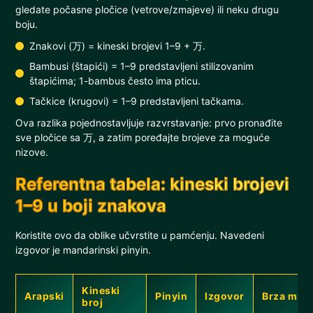
gledate počasne pločice (vetrove/zmajeve) ili neku drugu
boju.
Znakovi (万) = kineski brojevi 1–9 + 万.
Bambusi (štapići) = 1–9 predstavljeni stilizovanim
štapićima; 1-bambus često ima pticu.
Tačkice (krugovi) = 1–9 predstavljeni tačkama.
Ova razlika pojednostavljuje razvrstavanje: prvo pronađite
sve pločice sa 万, a zatim poređajte brojeve za moguće
nizove.
Referentna tabela: kineski brojevi
1–9 u boji znakova
Koristite ovo da oblike učvrstite u pamćenju. Navedeni
izgovor je mandarinski pinyin.
Kineski
Arapski
Pinyin
Izgovor
Brza mne
broj