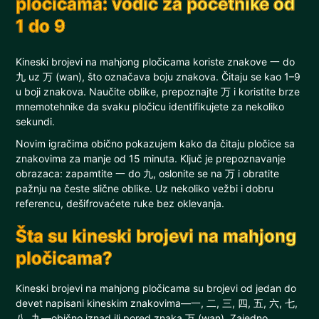
pločicama: vodič za početnike od
1 do 9
Kineski brojevi na mahjong pločicama koriste znakove 一 do
九 uz 万 (wan), što označava boju znakova. Čitaju se kao 1–9
u boji znakova. Naučite oblike, prepoznajte 万 i koristite brze
mnemotehnike da svaku pločicu identifikujete za nekoliko
sekundi.
Novim igračima obično pokazujem kako da čitaju pločice sa
znakovima za manje od 15 minuta. Ključ je prepoznavanje
obrazaca: zapamtite 一 do 九, oslonite se na 万 i obratite
pažnju na česte slične oblike. Uz nekoliko vežbi i dobru
referencu, dešifrovaćete ruke bez oklevanja.
Šta su kineski brojevi na mahjong
pločicama?
Kineski brojevi na mahjong pločicama su brojevi od jedan do
devet napisani kineskim znakovima—一, 二, 三, 四, 五, 六, 七,
八, 九—obično iznad ili pored znaka 万 (wan). Zajedno