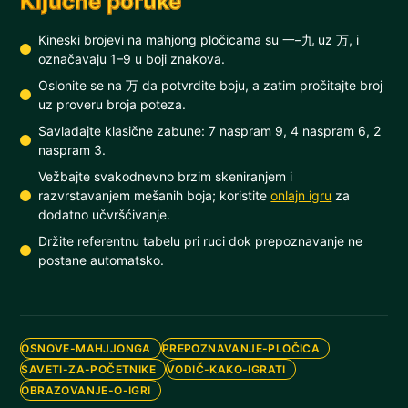
Ključne poruke
Kineski brojevi na mahjong pločicama su 一–九 uz 万, i
označavaju 1–9 u boji znakova.
Oslonite se na 万 da potvrdite boju, a zatim pročitajte broj
uz proveru broja poteza.
Savladajte klasične zabune: 7 naspram 9, 4 naspram 6, 2
naspram 3.
Vežbajte svakodnevno brzim skeniranjem i
razvrstavanjem mešanih boja; koristite
onlajn igru
za
dodatno učvršćivanje.
Držite referentnu tabelu pri ruci dok prepoznavanje ne
postane automatsko.
OSNOVE-MAHJJONGA
PREPOZNAVANJE-PLOČICA
SAVETI-ZA-POČETNIKE
VODIČ-KAKO-IGRATI
OBRAZOVANJE-O-IGRI