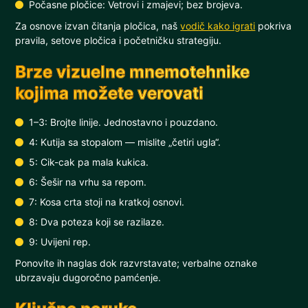
Počasne pločice: Vetrovi i zmajevi; bez brojeva.
Za osnove izvan čitanja pločica, naš
vodič kako igrati
pokriva
pravila, setove pločica i početničku strategiju.
Brze vizuelne mnemotehnike
kojima možete verovati
1–3: Brojte linije. Jednostavno i pouzdano.
4: Kutija sa stopalom — mislite „četiri ugla“.
5: Cik-cak pa mala kukica.
6: Šešir na vrhu sa repom.
7: Kosa crta stoji na kratkoj osnovi.
8: Dva poteza koji se razilaze.
9: Uvijeni rep.
Ponovite ih naglas dok razvrstavate; verbalne oznake
ubrzavaju dugoročno pamćenje.