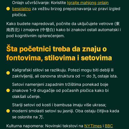
Onlajn učvršćivanje: Koristite
Igrajte mahjong onlajn
besplatno
za vežbu brzog prepoznavanja uz pravi izgled
pločica.
Kako budete napredovali, počnite da uključujete vetrove (東
南西北) i zmajeve (中發白) kako bi znakovi ostali automatski i
pod kognitivnim opterećenjem.
Šta početnici treba da znaju o
fontovima, stilovima i setovima
Kaligrafski stilovi se razlikuju. Potezi mogu biti deblji ili
zakrivljeniji, ali osnovna struktura od 一 do 九 ostaje ista.
Setovi namenjeni zapadnim tržištima ponekad boje
znakove 1–9 drugačije od počasnih pločica kako bi
olakšali učenje.
Stariji setovi od kosti i bambusa imaju više ukrasa;
moderni smolasti setovi su jasniji. Oba ostaju čitljiva kada
se oslonite na 万.
Kulturna napomena: Novinski tekstovi na
NYTimes
i
BBC