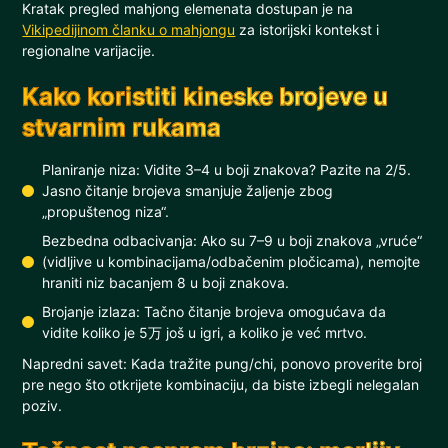
Kratak pregled mahjong elemenata dostupan je na
Vikipedijinom članku o mahjongu
za istorijski kontekst i
regionalne varijacije.
Kako koristiti kineske brojeve u
stvarnim rukama
Planiranje niza: Vidite 3–4 u boji znakova? Pazite na 2/5.
Jasno čitanje brojeva smanjuje žaljenje zbog
„propuštenog niza“.
Bezbedna odbacivanja: Ako su 7–9 u boji znakova „vruće“
(vidljive u kombinacijama/odbačenim pločicama), nemojte
hraniti niz bacanjem 8 u boji znakova.
Brojanje izlaza: Tačno čitanje brojeva omogućava da
vidite koliko je 5万 još u igri, a koliko je već mrtvo.
Napredni savet: Kada tražite pung/chi, ponovo proverite broj
pre nego što otkrijete kombinaciju, da biste izbegli nelegalan
poziv.