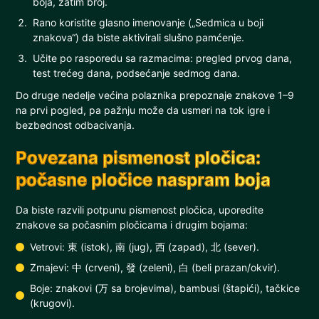
boja, zatim broj.
Rano koristite glasno imenovanje („Sedmica u boji
znakova“) da biste aktivirali slušno pamćenje.
Učite po rasporedu sa razmacima: pregled prvog dana,
test trećeg dana, podsećanje sedmog dana.
Do druge nedelje većina polaznika prepoznaje znakove 1–9
na prvi pogled, pa pažnju može da usmeri na tok igre i
bezbednost odbacivanja.
Povezana pismenost pločica:
počasne pločice naspram boja
Da biste razvili potpunu pismenost pločica, uporedite
znakove sa počasnim pločicama i drugim bojama:
Vetrovi: 東 (istok), 南 (jug), 西 (zapad), 北 (sever).
Zmajevi: 中 (crveni), 發 (zeleni), 白 (beli prazan/okvir).
Boje: znakovi (万 sa brojevima), bambusi (štapići), tačkice
(krugovi).