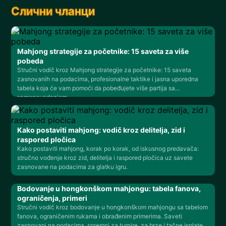
Слични чланци
Mahjong strategije za početnike: 15 saveta za više
pobeda
Stručni vodič kroz Mahjong strategije za početnike: 15 saveta
zasnovanih na podacima, profesionalne taktike i jasna uporedna
tabela koja će vam pomoći da pobeđujete više partija sa
samopouzdanjem.
Kako postaviti mahjong: vodič kroz delitelja, zid i
raspored pločica
Kako postaviti mahjong, korak po korak, od iskusnog predavača:
stručno vođenje kroz zid, delitelja i raspored pločica uz savete
zasnovane na podacima za glatku igru.
Bodovanje u hongkonškom mahjongu: tabela fanova,
ograničenja, primeri
Stručni vodič kroz bodovanje u hongkonškom mahjongu sa tabelom
fanova, ograničenim rukama i obrađenim primerima. Saveti
zasnovani na podacima, spremni za turnire, za brze i tačne isplate.