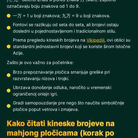
označavaju boju znakova od 1 do 9.
一万 = 1 u boji znakova; 九万 = 9 u boji znakova.
Fontovi se razlikuju od seta do seta, ali brojevi ostaju
dosledni u pojednostavljenom i tradicionalnom stilu.
Prema pregledu kineskih brojeva na
Vikipediji
, ovi oblici su
standardni jednostavni brojevi koji se koriste širom Istočne
Azije.
Zašto je ovo važno za početnike:
Brzo prepoznavanje pločica smanjuje greške pri
razvrstavanju nizova i trojki.
Ubrzava donošenje odluka, naročito u vremenski
ograničenoj onlajn igri.
Gradi samopouzdanje pre nego što naučite simboličnije
pločice poput vetrova i zmajeva.
Kako čitati kineske brojeve na
mahjong pločicama (korak po