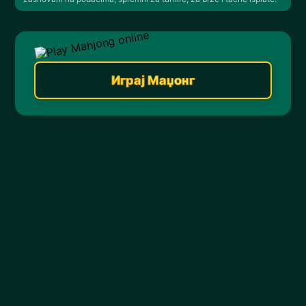
Играј Маџонг