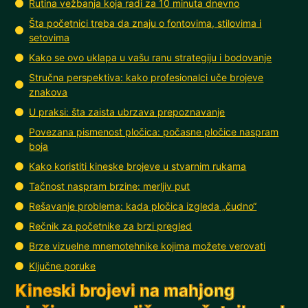
Rutina vežbanja koja radi za 10 minuta dnevno
Šta početnici treba da znaju o fontovima, stilovima i
setovima
Kako se ovo uklapa u vašu ranu strategiju i bodovanje
Stručna perspektiva: kako profesionalci uče brojeve
znakova
U praksi: šta zaista ubrzava prepoznavanje
Povezana pismenost pločica: počasne pločice naspram
boja
Kako koristiti kineske brojeve u stvarnim rukama
Tačnost naspram brzine: merljiv put
Rešavanje problema: kada pločica izgleda „čudno“
Rečnik za početnike za brzi pregled
Brze vizuelne mnemotehnike kojima možete verovati
Ključne poruke
Kineski brojevi na mahjong