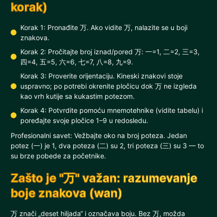
korak)
Korak 1: Pronađite 万. Ako vidite 万, nalazite se u boji
znakova.
Korak 2: Pročitajte broj iznad/pored 万: 一=1, 二=2, 三=3,
四=4, 五=5, 六=6, 七=7, 八=8, 九=9.
Korak 3: Proverite orijentaciju. Kineski znakovi stoje
uspravno; po potrebi okrenite pločicu dok 万 ne izgleda
kao vrh kutije sa kukastim potezom.
Korak 4: Potvrdite pomoću mnemotehnike (vidite tabelu) i
poređajte svoje pločice 1–9 u redosledu.
Profesionalni savet: Vežbajte oko na broj poteza. Jedan
potez (一) je 1, dva poteza (二) su 2, tri poteza (三) su 3 — to
su brze pobede za početnike.
Zašto je "万" važan: razumevanje
boje znakova (wan)
万 znači „deset hiljada“ i označava boju. Bez 万, možda