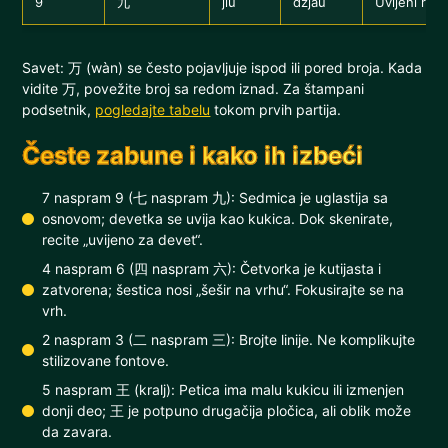
9
九
jiǔ
džjau
Uvijeni rep
Savet: 万 (wàn) se često pojavljuje ispod ili pored broja. Kada
vidite 万, povežite broj sa redom iznad. Za štampani
podsetnik,
pogledajte tabelu
tokom prvih partija.
Česte zabune i kako ih izbeći
7 naspram 9 (七 naspram 九): Sedmica je uglastija sa
osnovom; devetka se uvija kao kukica. Dok skenirate,
recite „uvijeno za devet“.
4 naspram 6 (四 naspram 六): Četvorka je kutijasta i
zatvorena; šestica nosi „šešir na vrhu“. Fokusirajte se na
vrh.
2 naspram 3 (二 naspram 三): Brojte linije. Ne komplikujte
stilizovane fontove.
5 naspram 王 (kralj): Petica ima malu kukicu ili izmenjen
donji deo; 王 je potpuno drugačija pločica, ali oblik može
da zavara.