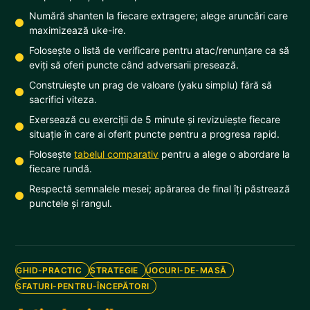
Numără shanten la fiecare extragere; alege aruncări care
maximizează uke-ire.
Folosește o listă de verificare pentru atac/renunțare ca să
eviți să oferi puncte când adversarii presează.
Construiește un prag de valoare (yaku simplu) fără să
sacrifici viteza.
Exersează cu exerciții de 5 minute și revizuiește fiecare
situație în care ai oferit puncte pentru a progresa rapid.
Folosește
tabelul comparativ
pentru a alege o abordare la
fiecare rundă.
Respectă semnalele mesei; apărarea de final îți păstrează
punctele și rangul.
GHID-PRACTIC
STRATEGIE
JOCURI-DE-MASĂ
SFATURI-PENTRU-ÎNCEPĂTORI