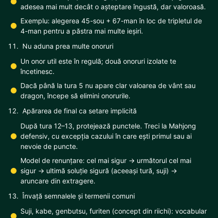
adesea mai mult decât o așteptare îngustă, dar valoroasă.
Exemplu: alegerea 45-sou + 67-man în loc de tripletul de
4-man pentru a păstra mai multe ieșiri.
Nu aduna prea multe onoruri
Un onor util este în regulă; două onoruri izolate te
încetinesc.
Dacă până la tura 5 nu apare clar valoarea de vânt sau
dragon, începe să elimini onorurile.
Apărarea de final ca setare implicită
După tura 12–13, protejează punctele. Treci la Mahjong
defensiv, cu excepția cazului în care ești primul sau ai
nevoie de puncte.
Model de renunțare: cel mai sigur → următorul cel mai
sigur → ultimă soluție sigură (aceeași tură, suji) →
aruncare din extragere.
Învață semnalele și termenii comuni
Suji, kabe, genbutsu, furiten (concept din riichi): vocabular