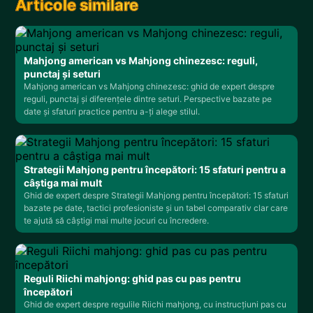
Articole similare
Mahjong american vs Mahjong chinezesc: reguli,
punctaj și seturi
Mahjong american vs Mahjong chinezesc: ghid de expert despre
reguli, punctaj și diferențele dintre seturi. Perspective bazate pe
date și sfaturi practice pentru a-ți alege stilul.
Strategii Mahjong pentru începători: 15 sfaturi pentru a
câștiga mai mult
Ghid de expert despre Strategii Mahjong pentru începători: 15 sfaturi
bazate pe date, tactici profesioniste și un tabel comparativ clar care
te ajută să câștigi mai multe jocuri cu încredere.
Reguli Riichi mahjong: ghid pas cu pas pentru
începători
Ghid de expert despre regulile Riichi mahjong, cu instrucțiuni pas cu