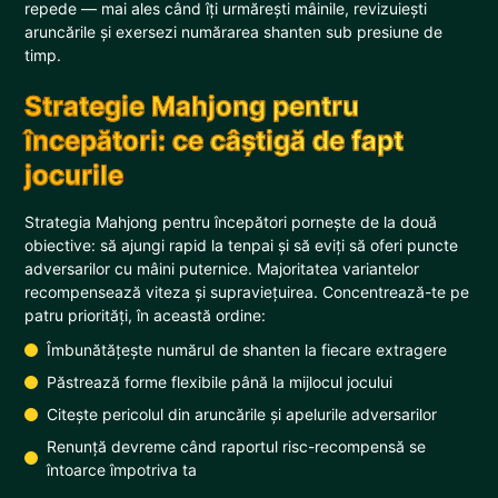
repede — mai ales când îți urmărești mâinile, revizuiești
aruncările și exersezi numărarea shanten sub presiune de
timp.
Strategie Mahjong pentru
începători: ce câștigă de fapt
jocurile
Strategia Mahjong pentru începători pornește de la două
obiective: să ajungi rapid la tenpai și să eviți să oferi puncte
adversarilor cu mâini puternice. Majoritatea variantelor
recompensează viteza și supraviețuirea. Concentrează-te pe
patru priorități, în această ordine:
Îmbunătățește numărul de shanten la fiecare extragere
Păstrează forme flexibile până la mijlocul jocului
Citește pericolul din aruncările și apelurile adversarilor
Renunță devreme când raportul risc-recompensă se
întoarce împotriva ta