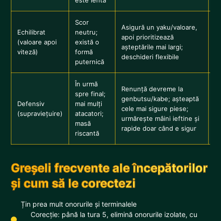
este lentă
ma
Scor
Asigură un yaku/valoare,
Echilibrat
neutru;
R
apoi prioritizează
(valoare apoi
există o
p
așteptările mai largi;
viteză)
formă
c
deschideri flexibile
puternică
În urmă
Ce
Renunță devreme la
spre final;
de
genbutsu/kabe; așteaptă
Defensiv
mai mulți
p
cele mai sigure piese;
(supraviețuire)
atacatori;
pu
urmărește mâini ieftine și
masă
d
rapide doar când e sigur
riscantă
s
Greșeli frecvente ale începătorilor
și cum să le corectezi
Țin prea mult onorurile și terminalele
Corecție: până la tura 5, elimină onorurile izolate, cu