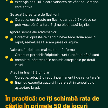
excepția cazului în care valoarea de vânt sau dragon
este activă.
Se agață prea tare de flush-uri
Corecție: urmărește un flush doar dacă 5+ piese se
potrivesc până la tura 6 și nu blochează ieșirile.
Ignoră semnalele adversarilor
Corecție: oprește-te când cineva face două apeluri
rapid; reevaluează scara pieselor sigure.
Valorează tripletele mai mult decât formele
Corecție: perechile/tripletele sunt fundături până sunt
complete; păstrează în schimb așteptările pe două
laturi.
Atacă în final fără un plan
Corecție: adoptă o regulă permanentă de renunțare în
final, cu excepția cazului în care ești în tenpai cu o
așteptare largă.
În practică: ce îți schimbă rata de
câștig în primele 50 de jocuri