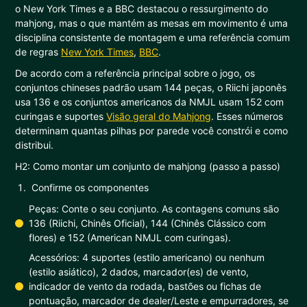
o New York Times e a BBC destacou o ressurgimento do
mahjong, mas o que mantém as mesas em movimento é uma
disciplina consistente de montagem e uma referência comum
de regras
New York Times
,
BBC
.
De acordo com a referência principal sobre o jogo, os
conjuntos chineses padrão usam 144 peças, o Riichi japonês
usa 136 e os conjuntos americanos da NMJL usam 152 com
curingas e suportes
Visão geral do Mahjong
. Esses números
determinam quantas pilhas por parede você constrói e como
distribui.
H2: Como montar um conjunto de mahjong (passo a passo)
Confirme os componentes
Peças: Conte o seu conjunto. As contagens comuns são
136 (Riichi, Chinês Oficial), 144 (Chinês Clássico com
flores) e 152 (American NMJL com curingas).
Acessórios: 4 suportes (estilo americano) ou nenhum
(estilo asiático), 2 dados, marcador(es) de vento,
indicador de vento da rodada, bastões ou fichas de
pontuação, marcador de dealer/Leste e empurradores, se