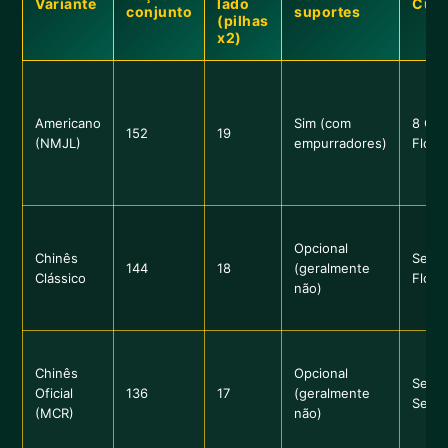
Variante
lado
Curi
conjunto
suportes
(pilhas
x2)
Americano
Sim (com
8 Cur
152
19
(NMJL)
empurradores)
Flore
Opcional
Chinês
Sem C
144
18
(geralmente
Clássico
Flore
não)
Chinês
Opcional
Sem C
Oficial
136
17
(geralmente
Sem F
(MCR)
não)