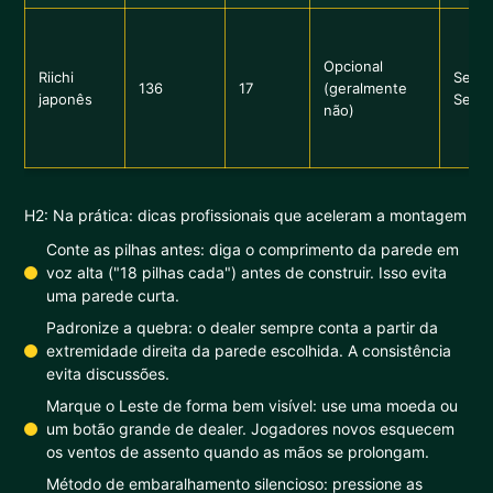
Opcional
Riichi
Sem C
136
17
(geralmente
japonês
Sem F
não)
H2: Na prática: dicas profissionais que aceleram a montagem
Conte as pilhas antes: diga o comprimento da parede em
voz alta ("18 pilhas cada") antes de construir. Isso evita
uma parede curta.
Padronize a quebra: o dealer sempre conta a partir da
extremidade direita da parede escolhida. A consistência
evita discussões.
Marque o Leste de forma bem visível: use uma moeda ou
um botão grande de dealer. Jogadores novos esquecem
os ventos de assento quando as mãos se prolongam.
Método de embaralhamento silencioso: pressione as