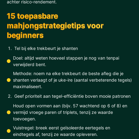
achter risico-rendement.
15 toepasbare
mahjongstrategietips voor
beginners
Tel bij elke trekbeurt je shanten
Doel: altijd weten hoeveel stappen je nog van tenpai
verwijderd bent.
Methode: noem na elke trekbeurt de beste afleg die je
shanten verlaagt of je uke-ire (aantal verbeterende tegels)
maximaliseert.
Geef prioriteit aan tegel-efficiëntie boven mooie patronen
Houd open vormen aan (bijv. 57 wachtend op 6 of 8) en
vermijd vroege paren of triplets, tenzij ze waarde
toevoegen.
Vuistregel: breek eerst geïsoleerde eertegels en
eindtegels af, tenzij ze waarde opleveren.