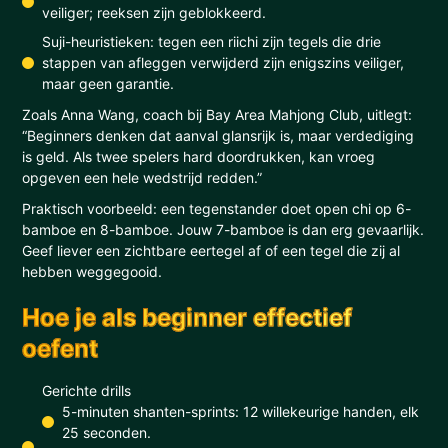
veiliger; reeksen zijn geblokkeerd.
Suji-heuristieken: tegen een riichi zijn tegels die drie
stappen van afleggen verwijderd zijn enigszins veiliger,
maar geen garantie.
Zoals Anna Wang, coach bij Bay Area Mahjong Club, uitlegt:
“Beginners denken dat aanval glansrijk is, maar verdediging
is geld. Als twee spelers hard doordrukken, kan vroeg
opgeven een hele wedstrijd redden.”
Praktisch voorbeeld: een tegenstander doet open chi op 6-
bamboe en 8-bamboe. Jouw 7-bamboe is dan erg gevaarlijk.
Geef liever een zichtbare eertegel af of een tegel die zij al
hebben weggegooid.
Hoe je als beginner effectief
oefent
Gerichte drills
5-minuten shanten-sprints: 12 willekeurige handen, elk
25 seconden.