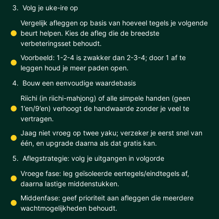
Volg je uke-ire op
Vergelijk afleggen op basis van hoeveel tegels je volgende
beurt helpen. Kies de afleg die de breedste
verbeteringsset behoudt.
Voorbeeld: 1-2-4 is zwakker dan 2-3-4; door 1 af te
leggen houd je meer paden open.
Bouw een eenvoudige waardebasis
Riichi (in riichi-mahjong) of alle simpele handen (geen
1’en/9’en) verhoogt de handwaarde zonder je veel te
vertragen.
Jaag niet vroeg op twee yaku; verzeker je eerst snel van
één, en upgrade daarna als dat gratis kan.
Aflegstrategie: volg je uitgangen in volgorde
Vroege fase: leg geïsoleerde eertegels/eindtegels af,
daarna lastige middenstukken.
Middenfase: geef prioriteit aan afleggen die meerdere
wachtmogelijkheden behoudt.