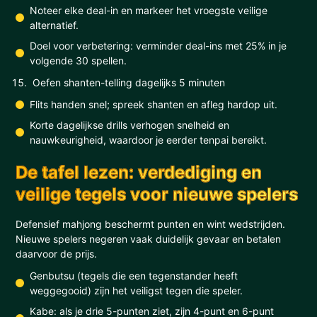
Noteer elke deal-in en markeer het vroegste veilige
alternatief.
Doel voor verbetering: verminder deal-ins met 25% in je
volgende 30 spellen.
Oefen shanten-telling dagelijks 5 minuten
Flits handen snel; spreek shanten en afleg hardop uit.
Korte dagelijkse drills verhogen snelheid en
nauwkeurigheid, waardoor je eerder tenpai bereikt.
De tafel lezen: verdediging en
veilige tegels voor nieuwe spelers
Defensief mahjong beschermt punten en wint wedstrijden.
Nieuwe spelers negeren vaak duidelijk gevaar en betalen
daarvoor de prijs.
Genbutsu (tegels die een tegenstander heeft
weggegooid) zijn het veiligst tegen die speler.
Kabe: als je drie 5-punten ziet, zijn 4-punt en 6-punt