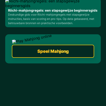
Riichi-mahjongregels: een stapsgewijze beginnersgids
Deskundige gids voor Riichi-mahjongregels met stapsgewijze
instructies, basis van scoring en pro-tips. Op data gebaseerd, met
betrouwbare bronnen en praktische voorbeelden.
Speel Mahjong