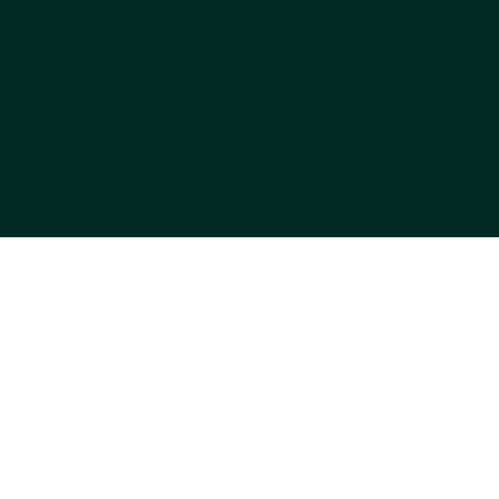
Home
Hoe speel je
Blog
Privacybeleid