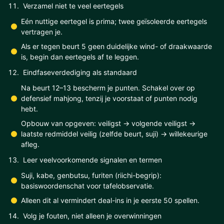
Verzamel niet te veel eertegels
Eén nuttige eertegel is prima; twee geïsoleerde eertegels
vertragen je.
Als er tegen beurt 5 geen duidelijke wind- of draakwaarde
is, begin dan eertegels af te leggen.
Eindfaseverdediging als standaard
Na beurt 12–13 bescherm je punten. Schakel over op
defensief mahjong, tenzij je voorstaat of punten nodig
hebt.
Opbouw van opgeven: veiligst → volgende veiligst →
laatste redmiddel veilig (zelfde beurt, suji) → willekeurige
afleg.
Leer veelvoorkomende signalen en termen
Suji, kabe, genbutsu, furiten (riichi-begrip):
basiswoordenschat voor tafelobservatie.
Alleen dit al vermindert deal-ins in je eerste 50 spellen.
Volg je fouten, niet alleen je overwinningen