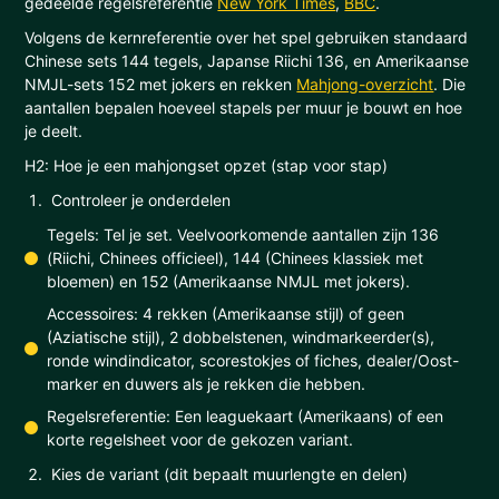
gedeelde regelsreferentie
New York Times
,
BBC
.
Volgens de kernreferentie over het spel gebruiken standaard
Chinese sets 144 tegels, Japanse Riichi 136, en Amerikaanse
NMJL-sets 152 met jokers en rekken
Mahjong-overzicht
. Die
aantallen bepalen hoeveel stapels per muur je bouwt en hoe
je deelt.
H2: Hoe je een mahjongset opzet (stap voor stap)
Controleer je onderdelen
Tegels: Tel je set. Veelvoorkomende aantallen zijn 136
(Riichi, Chinees officieel), 144 (Chinees klassiek met
bloemen) en 152 (Amerikaanse NMJL met jokers).
Accessoires: 4 rekken (Amerikaanse stijl) of geen
(Aziatische stijl), 2 dobbelstenen, windmarkeerder(s),
ronde windindicator, scorestokjes of fiches, dealer/Oost-
marker en duwers als je rekken die hebben.
Regelsreferentie: Een leaguekaart (Amerikaans) of een
korte regelsheet voor de gekozen variant.
Kies de variant (dit bepaalt muurlengte en delen)