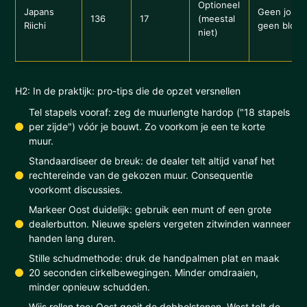
Optioneel
Japans
Geen joker
136
17
(meestal
Riichi
geen bloe
niet)
H2: In de praktijk: pro-tips die de opzet versnellen
Tel stapels vooraf: zeg de muurlengte hardop ("18 stapels
per zijde") vóór je bouwt. Zo voorkom je een te korte
muur.
Standaardiseer de breuk: de dealer telt altijd vanaf het
rechtereinde van de gekozen muur. Consequentie
voorkomt discussies.
Markeer Oost duidelijk: gebruik een munt of een grote
dealerbutton. Nieuwe spelers vergeten zitwinden wanneer
handen lang duren.
Stille schudmethode: druk de handpalmen plat en maak
20 seconden cirkelbewegingen. Minder omdraaien,
minder opnieuw schudden.
Wijs rollen toe: Oost gooit de dobbelstenen, West telt de