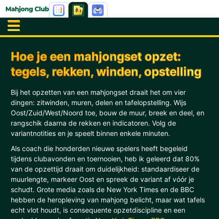
Hoe je een mahjongset opzet:
tegels, rekken, winden, opstelling
Bij het opzetten van een mahjongset draait het om vier
dingen: zitwinden, muren, delen en tafelopstelling. Wijs
Oost/Zuid/West/Noord toe, bouw de muur, breek en deel, en
rangschik daarna de rekken en indicatoren. Volg de
variantnotities en je speelt binnen enkele minuten.
Als coach die honderden nieuwe spelers heeft begeleid
tijdens clubavonden en toernooien, heb ik geleerd dat 80%
van de opzettijd draait om duidelijkheid: standaardiseer de
muurlengte, markeer Oost en spreek de variant af vóór je
schudt. Grote media zoals de New York Times en de BBC
hebben de heropleving van mahjong belicht, maar wat tafels
echt vlot houdt, is consequente opzetdiscipline en een