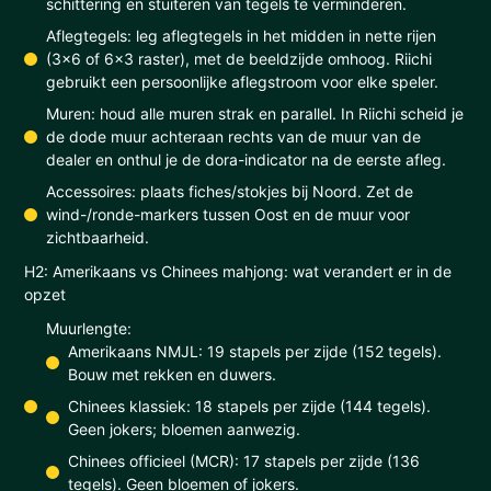
schittering en stuiteren van tegels te verminderen.
Aflegtegels: leg aflegtegels in het midden in nette rijen
(3x6 of 6x3 raster), met de beeldzijde omhoog. Riichi
gebruikt een persoonlijke aflegstroom voor elke speler.
Muren: houd alle muren strak en parallel. In Riichi scheid je
de dode muur achteraan rechts van de muur van de
dealer en onthul je de dora-indicator na de eerste afleg.
Accessoires: plaats fiches/stokjes bij Noord. Zet de
wind-/ronde-markers tussen Oost en de muur voor
zichtbaarheid.
H2: Amerikaans vs Chinees mahjong: wat verandert er in de
opzet
Muurlengte:
Amerikaans NMJL: 19 stapels per zijde (152 tegels).
Bouw met rekken en duwers.
Chinees klassiek: 18 stapels per zijde (144 tegels).
Geen jokers; bloemen aanwezig.
Chinees officieel (MCR): 17 stapels per zijde (136
tegels). Geen bloemen of jokers.