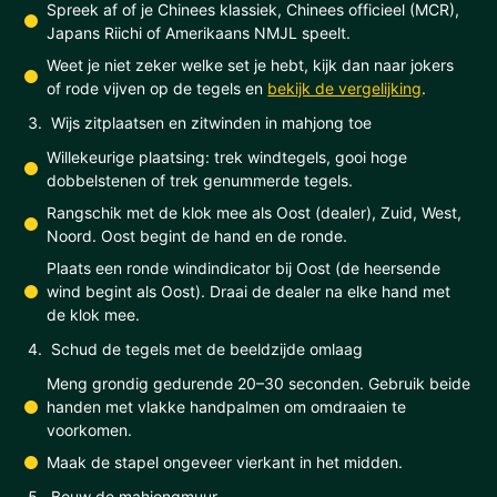
Spreek af of je Chinees klassiek, Chinees officieel (MCR),
Japans Riichi of Amerikaans NMJL speelt.
Weet je niet zeker welke set je hebt, kijk dan naar jokers
of rode vijven op de tegels en
bekijk de vergelijking
.
Wijs zitplaatsen en zitwinden in mahjong toe
Willekeurige plaatsing: trek windtegels, gooi hoge
dobbelstenen of trek genummerde tegels.
Rangschik met de klok mee als Oost (dealer), Zuid, West,
Noord. Oost begint de hand en de ronde.
Plaats een ronde windindicator bij Oost (de heersende
wind begint als Oost). Draai de dealer na elke hand met
de klok mee.
Schud de tegels met de beeldzijde omlaag
Meng grondig gedurende 20–30 seconden. Gebruik beide
handen met vlakke handpalmen om omdraaien te
voorkomen.
Maak de stapel ongeveer vierkant in het midden.
Bouw de mahjongmuur