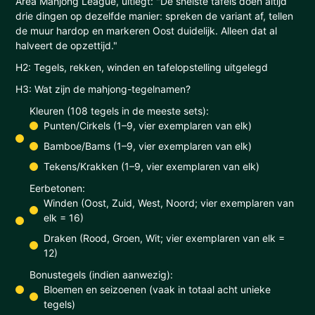
Area Mahjong League, uitlegt: "De snelste tafels doen altijd
drie dingen op dezelfde manier: spreken de variant af, tellen
de muur hardop en markeren Oost duidelijk. Alleen dat al
halveert de opzettijd."
H2: Tegels, rekken, winden en tafelopstelling uitgelegd
H3: Wat zijn de mahjong-tegelnamen?
Kleuren (108 tegels in de meeste sets):
Punten/Cirkels (1–9, vier exemplaren van elk)
Bamboe/Bams (1–9, vier exemplaren van elk)
Tekens/Krakken (1–9, vier exemplaren van elk)
Eerbetonen:
Winden (Oost, Zuid, West, Noord; vier exemplaren van
elk = 16)
Draken (Rood, Groen, Wit; vier exemplaren van elk =
12)
Bonustegels (indien aanwezig):
Bloemen en seizoenen (vaak in totaal acht unieke
tegels)