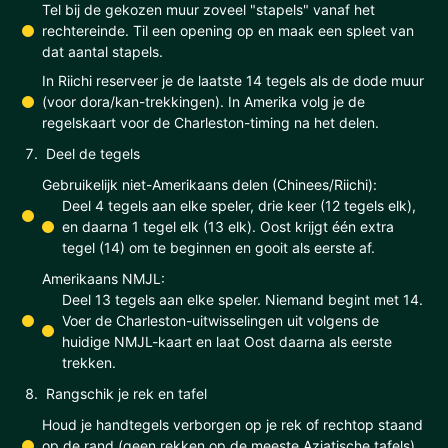
Tel bij de gekozen muur zoveel "stapels" vanaf het
rechtereinde. Til een opening op en maak een spleet van
dat aantal stapels.
In Riichi reserveer je de laatste 14 tegels als de dode muur
(voor dora/kan-trekkingen). In Amerika volg je de
regelskaart voor de Charleston-timing na het delen.
Deel de tegels
Gebruikelijk niet-Amerikaans delen (Chinees/Riichi):
Deel 4 tegels aan elke speler, drie keer (12 tegels elk),
en daarna 1 tegel elk (13 elk). Oost krijgt één extra
tegel (14) om te beginnen en gooit als eerste af.
Amerikaans NMJL:
Deel 13 tegels aan elke speler. Niemand begint met 14.
Voer de Charleston-uitwisselingen uit volgens de
huidige NMJL-kaart en laat Oost daarna als eerste
trekken.
Rangschik je rek en tafel
Houd je handtegels verborgen op je rek of rechtop staand
op de rand (geen rekken op de meeste Aziatische tafels).