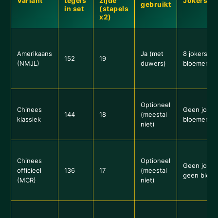
Variant
tegels
zijde
Jokers/B
gebruikt
in set
(stapels
x2)
Amerikaans
Ja (met
8 jokers / 8
152
19
(NMJL)
duwers)
bloemen
Optioneel
Chinees
Geen jokers
144
18
(meestal
klassiek
bloemen
niet)
Chinees
Optioneel
Geen joker
officieel
136
17
(meestal
geen bloe
(MCR)
niet)