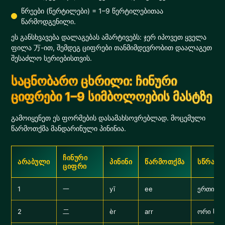
წრეები (წერტილები) = 1–9 წერტილებითაა
წარმოდგენილი.
ეს განსხვავება დალაგებას ამარტივებს: ჯერ იპოვეთ ყველა
ფილა 万-ით, შემდეგ ციფრები თანმიმდევრობით დაალაგეთ
შესაძლო სერიებისთვის.
საცნობარო ცხრილი: ჩინური
ციფრები 1–9 სიმბოლოების მასტზე
გამოიყენეთ ეს ფორმების დასამახსოვრებლად. მოცემული
წარმოთქმა მანდარინული პინინია.
ჩინური
არაბული
პინინი
წარმოთქმა
სწრაფი
ციფრი
1
一
yī
ee
ერთი სწ
2
二
èr
arr
ორი სწო