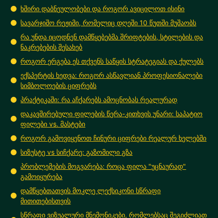
ხშირი დაბნეულობები და როგორ ავიცილოთ ისინი
სავარჯიშო რეჟიმი, რომელიც დღეში 10 წუთში მუშაობს
რა უნდა იცოდნენ დამწყებებმა შრიფტების, სტილების და
ნაკრებების შესახებ
როგორ ერგება ეს თქვენს საწყის სტრატეგიას და ქულებს
ექსპერტის ხედვა: როგორ ასწავლიან პროფესიონალები
სიმბოლოების ციფრებს
პრაქტიკაში: რა აჩქარებს ამოცნობას რეალურად
დაკავშირებული ფილების წერა-კითხვის უნარი: საპატიო
ფილები vs. მასტები
როგორ გამოვიყენოთ ჩინური ციფრები რეალურ ხელებში
სიზუსტე vs სიჩქარე: გაზომილი გზა
პრობლემების მოგვარება: როცა ფილა "უცნაურად"
გამოიყურება
დამწყებთათვის მოკლე ლექსიკონი სწრაფი
მითითებისთვის
სწრაფი ვიზუალური მნემონიკები, რომლებსაც შეგიძლიათ