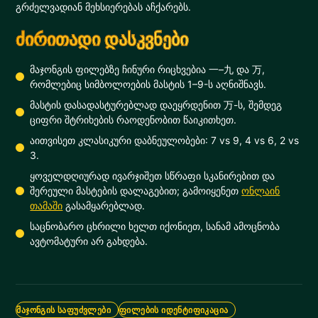
გრძელვადიან მეხსიერებას აჩქარებს.
ძირითადი დასკვნები
მაჯონგის ფილებზე ჩინური რიცხვებია 一–九 და 万,
რომლებიც სიმბოლოების მასტის 1–9-ს აღნიშნავს.
მასტის დასადასტურებლად დაეყრდენით 万-ს, შემდეგ
ციფრი შტრიხების რაოდენობით წაიკითხეთ.
აითვისეთ კლასიკური დაბნეულობები: 7 vs 9, 4 vs 6, 2 vs
3.
ყოველდღიურად ივარჯიშეთ სწრაფი სკანირებით და
შერეული მასტების დალაგებით; გამოიყენეთ
ონლაინ
თამაში
გასამყარებლად.
საცნობარო ცხრილი ხელთ იქონიეთ, სანამ ამოცნობა
ავტომატური არ გახდება.
ᲛᲐᲯᲝᲜᲒᲘᲡ ᲡᲐᲤᲣᲫᲕᲚᲔᲑᲘ
ᲤᲘᲚᲔᲑᲘᲡ ᲘᲓᲔᲜᲢᲘᲤᲘᲙᲐᲪᲘᲐ