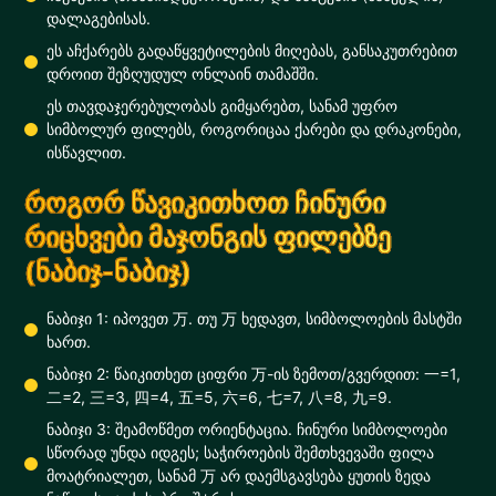
დალაგებისას.
ეს აჩქარებს გადაწყვეტილების მიღებას, განსაკუთრებით
დროით შეზღუდულ ონლაინ თამაშში.
ეს თავდაჯერებულობას გიმყარებთ, სანამ უფრო
სიმბოლურ ფილებს, როგორიცაა ქარები და დრაკონები,
ისწავლით.
როგორ წავიკითხოთ ჩინური
რიცხვები მაჯონგის ფილებზე
(ნაბიჯ-ნაბიჯ)
ნაბიჯი 1: იპოვეთ 万. თუ 万 ხედავთ, სიმბოლოების მასტში
ხართ.
ნაბიჯი 2: წაიკითხეთ ციფრი 万-ის ზემოთ/გვერდით: 一=1,
二=2, 三=3, 四=4, 五=5, 六=6, 七=7, 八=8, 九=9.
ნაბიჯი 3: შეამოწმეთ ორიენტაცია. ჩინური სიმბოლოები
სწორად უნდა იდგეს; საჭიროების შემთხვევაში ფილა
მოატრიალეთ, სანამ 万 არ დაემსგავსება ყუთის ზედა