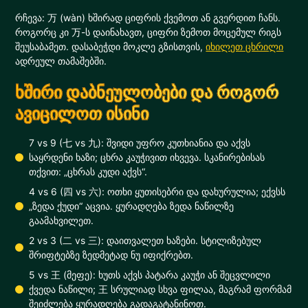
რჩევა: 万 (wàn) ხშირად ციფრის ქვემოთ ან გვერდით ჩანს.
როგორც კი 万-ს დაინახავთ, ციფრი ზემოთ მოცემულ რიგს
შეუსაბამეთ. დასაბეჭდი მოკლე გზისთვის,
იხილეთ ცხრილი
ადრეულ თამაშებში.
ხშირი დაბნეულობები და როგორ
ავიცილოთ ისინი
7 vs 9 (七 vs 九): შვიდი უფრო კუთხიანია და აქვს
საყრდენი ხაზი; ცხრა კაუჭივით იხვევა. სკანირებისას
თქვით: „ცხრას კუდი აქვს“.
4 vs 6 (四 vs 六): ოთხი ყუთისებრი და დახურულია; ექვსს
„ზედა ქუდი“ აცვია. ყურადღება ზედა ნაწილზე
გაამახვილეთ.
2 vs 3 (二 vs 三): დაითვალეთ ხაზები. სტილიზებულ
შრიფტებზე ზედმეტად ნუ იფიქრებთ.
5 vs 王 (მეფე): ხუთს აქვს პატარა კაუჭი ან შეცვლილი
ქვედა ნაწილი; 王 სრულიად სხვა ფილაა, მაგრამ ფორმამ
შეიძლება ყურადღება გადაგატანინოთ.