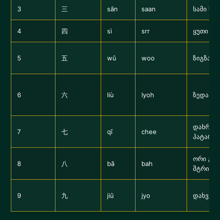
3
三
sān
saan
სამი ხაზ
4
四
sì
srr
ყუთი ფე
5
五
wǔ
woo
ზიგზაგი
6
六
liù
lyoh
ზედა ქუ
დახრილი
7
七
qī
chee
პატარა
ორი გა
8
八
bā
bah
შტრიხი
9
九
jiǔ
jyo
დახვეუ