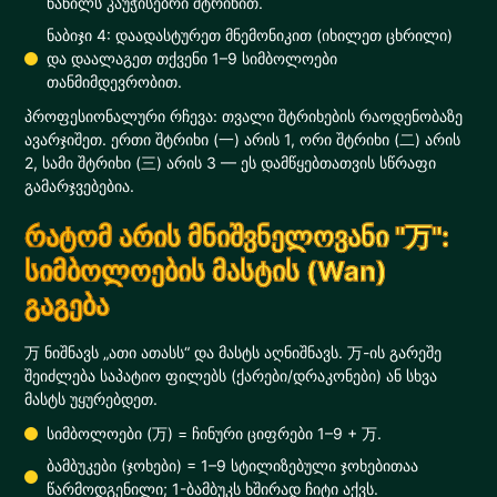
ნაწილს კაუჭისებრი შტრიხით.
ნაბიჯი 4: დაადასტურეთ მნემონიკით (იხილეთ ცხრილი)
და დაალაგეთ თქვენი 1–9 სიმბოლოები
თანმიმდევრობით.
პროფესიონალური რჩევა: თვალი შტრიხების რაოდენობაზე
ავარჯიშეთ. ერთი შტრიხი (一) არის 1, ორი შტრიხი (二) არის
2, სამი შტრიხი (三) არის 3 — ეს დამწყებთათვის სწრაფი
გამარჯვებებია.
რატომ არის მნიშვნელოვანი "万":
სიმბოლოების მასტის (Wan)
გაგება
万 ნიშნავს „ათი ათასს“ და მასტს აღნიშნავს. 万-ის გარეშე
შეიძლება საპატიო ფილებს (ქარები/დრაკონები) ან სხვა
მასტს უყურებდეთ.
სიმბოლოები (万) = ჩინური ციფრები 1–9 + 万.
ბამბუკები (ჯოხები) = 1–9 სტილიზებული ჯოხებითაა
წარმოდგენილი; 1-ბამბუკს ხშირად ჩიტი აქვს.