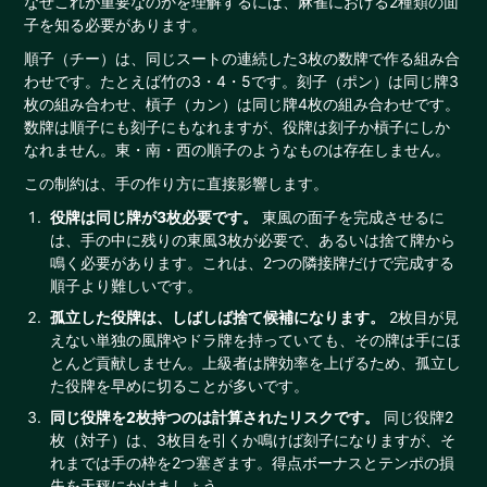
なぜこれが重要なのかを理解するには、麻雀における2種類の面
子を知る必要があります。
順子（チー）は、同じスートの連続した3枚の数牌で作る組み合
わせです。たとえば竹の3・4・5です。刻子（ポン）は同じ牌3
枚の組み合わせ、槓子（カン）は同じ牌4枚の組み合わせです。
数牌は順子にも刻子にもなれますが、役牌は刻子か槓子にしか
なれません。東・南・西の順子のようなものは存在しません。
この制約は、手の作り方に直接影響します。
役牌は同じ牌が3枚必要です。
東風の面子を完成させるに
は、手の中に残りの東風3枚が必要で、あるいは捨て牌から
鳴く必要があります。これは、2つの隣接牌だけで完成する
順子より難しいです。
孤立した役牌は、しばしば捨て候補になります。
2枚目が見
えない単独の風牌やドラ牌を持っていても、その牌は手にほ
とんど貢献しません。上級者は牌効率を上げるため、孤立し
た役牌を早めに切ることが多いです。
同じ役牌を2枚持つのは計算されたリスクです。
同じ役牌2
枚（対子）は、3枚目を引くか鳴けば刻子になりますが、そ
れまでは手の枠を2つ塞ぎます。得点ボーナスとテンポの損
失を天秤にかけましょう。