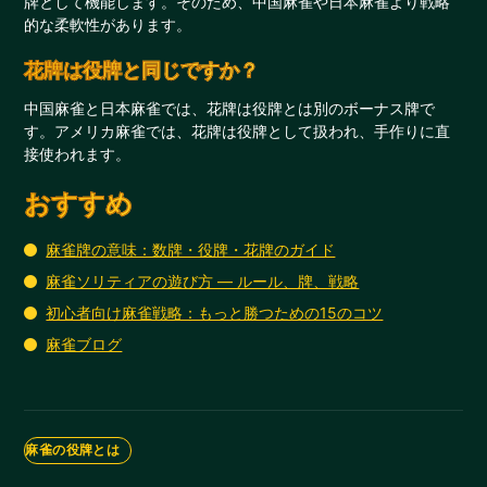
牌として機能します。そのため、中国麻雀や日本麻雀より戦略
的な柔軟性があります。
花牌は役牌と同じですか？
中国麻雀と日本麻雀では、花牌は役牌とは別のボーナス牌で
す。アメリカ麻雀では、花牌は役牌として扱われ、手作りに直
接使われます。
おすすめ
麻雀牌の意味：数牌・役牌・花牌のガイド
麻雀ソリティアの遊び方 — ルール、牌、戦略
初心者向け麻雀戦略：もっと勝つための15のコツ
麻雀ブログ
麻雀の役牌とは