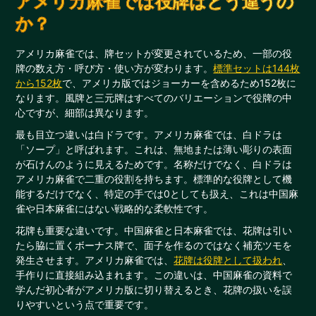
アメリカ麻雀では役牌はどう違うの
か？
アメリカ麻雀では、牌セットが変更されているため、一部の役
牌の数え方・呼び方・使い方が変わります。
標準セットは144枚
から152枚
で、アメリカ版ではジョーカーを含めるため152枚に
なります。風牌と三元牌はすべてのバリエーションで役牌の中
心ですが、細部は異なります。
最も目立つ違いは白ドラです。アメリカ麻雀では、白ドラは
「ソープ」と呼ばれます。これは、無地または薄い彫りの表面
が石けんのように見えるためです。名称だけでなく、白ドラは
アメリカ麻雀で二重の役割を持ちます。標準的な役牌として機
能するだけでなく、特定の手では0としても扱え、これは中国麻
雀や日本麻雀にはない戦略的な柔軟性です。
花牌も重要な違いです。中国麻雀と日本麻雀では、花牌は引い
たら脇に置くボーナス牌で、面子を作るのではなく補充ツモを
発生させます。アメリカ麻雀では、
花牌は役牌として扱われ
、
手作りに直接組み込まれます。この違いは、中国麻雀の資料で
学んだ初心者がアメリカ版に切り替えるとき、花牌の扱いを誤
りやすいという点で重要です。