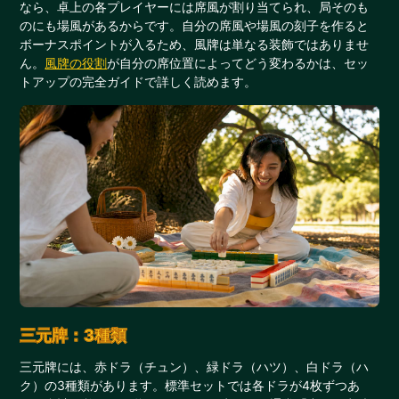
なら、卓上の各プレイヤーには席風が割り当てられ、局そのも
のにも場風があるからです。自分の席風や場風の刻子を作ると
ボーナスポイントが入るため、風牌は単なる装飾ではありませ
ん。
風牌の役割
が自分の席位置によってどう変わるかは、セッ
トアップの完全ガイドで詳しく読めます。
三元牌：3種類
三元牌には、赤ドラ（チュン）、緑ドラ（ハツ）、白ドラ（ハ
ク）の3種類があります。標準セットでは各ドラが4枚ずつあ