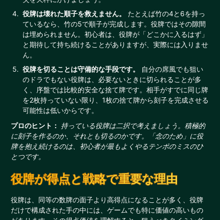
役牌は壊れた順子を救えません。
たとえば竹の4と6を持っ
ているなら、竹の5で順子が完成します。役牌ではその隙間
は埋められません。初心者は、役牌が「どこかに入るはず」
と期待して持ち続けることがありますが、実際には入りませ
ん。
役牌を切ることは守備的な手段です。
自分の席風でも狙い
のドラでもない役牌は、必要ないときに切られることが多
く、序盤では比較的安全な捨て牌です。相手がすでに同じ牌
を2枚持っていない限り、1枚の捨て牌から刻子を完成させる
可能性は低いからです。
プロのヒント：
持っている役牌は二択で考えましょう。積極的
に刻子を作るのか、それとも切るのかです。「念のため」に役
牌を抱え続けるのは、初心者が最もよくやるテンポのミスのひ
とつです。
役牌が得点と戦略で重要な理由
役牌は、同等の数牌の面子より高得点になることが多く、役牌
だけで構成された手の中には、ゲームでも特に価値の高いもの