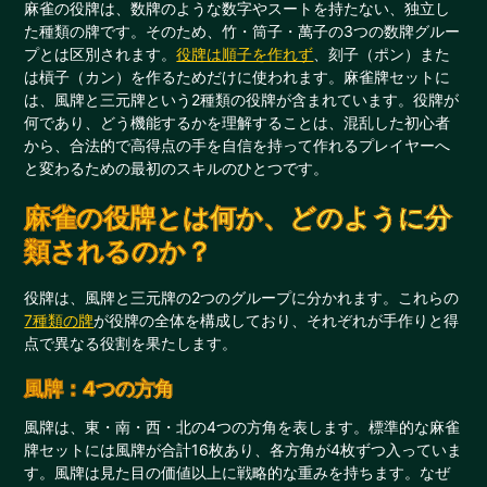
麻雀の役牌は、数牌のような数字やスートを持たない、独立し
た種類の牌です。そのため、竹・筒子・萬子の3つの数牌グルー
プとは区別されます。
役牌は順子を作れず
、刻子（ポン）また
は槓子（カン）を作るためだけに使われます。麻雀牌セットに
は、風牌と三元牌という2種類の役牌が含まれています。役牌が
何であり、どう機能するかを理解することは、混乱した初心者
から、合法的で高得点の手を自信を持って作れるプレイヤーへ
と変わるための最初のスキルのひとつです。
麻雀の役牌とは何か、どのように分
類されるのか？
役牌は、風牌と三元牌の2つのグループに分かれます。これらの
7種類の牌
が役牌の全体を構成しており、それぞれが手作りと得
点で異なる役割を果たします。
風牌：4つの方角
風牌は、東・南・西・北の4つの方角を表します。標準的な麻雀
牌セットには風牌が合計16枚あり、各方角が4枚ずつ入っていま
す。風牌は見た目の価値以上に戦略的な重みを持ちます。なぜ