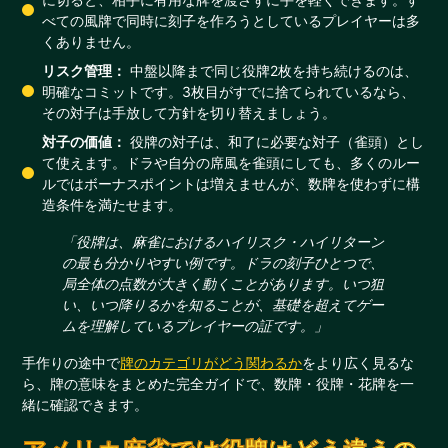
べての風牌で同時に刻子を作ろうとしているプレイヤーは多
くありません。
リスク管理：
中盤以降まで同じ役牌2枚を持ち続けるのは、
明確なコミットです。3枚目がすでに捨てられているなら、
その対子は手放して方針を切り替えましょう。
対子の価値：
役牌の対子は、和了に必要な対子（雀頭）とし
て使えます。ドラや自分の席風を雀頭にしても、多くのルー
ルではボーナスポイントは増えませんが、数牌を使わずに構
造条件を満たせます。
「役牌は、麻雀におけるハイリスク・ハイリターン
の最も分かりやすい例です。ドラの刻子ひとつで、
局全体の点数が大きく動くことがあります。いつ狙
い、いつ降りるかを知ることが、基礎を超えてゲー
ムを理解しているプレイヤーの証です。」
手作りの途中で
牌のカテゴリがどう関わるか
をより広く見るな
ら、牌の意味をまとめた完全ガイドで、数牌・役牌・花牌を一
緒に確認できます。