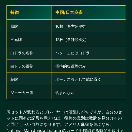
特徴
中国/日本麻雀
風牌
16枚（各方角4枚）
三元牌
12枚（各種類4枚）
白ドラの名称
ハク、または白ドラ
白ドラの役割
標準的な役牌のみ
花牌
ボーナス牌として脇に置く
ジョーカー牌
含まれない
牌セットが変わるとプレイヤーは混乱しがちですが、自分のセ
ットに固有の記号を覚えれば、役牌の識別は数牌を見分けるの
と同じくらい自然になります。アメリカ麻雀を遊ぶなら、
National Mah Jongg League のカードを確認する時間を取りま