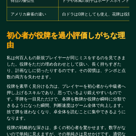
得点の優位性
ドラや席風の刻子はボーナスポイントを
アメリカ麻雀の違い
白ドラは0牌としても使え、花牌は役牌
初心者が役牌を過小評価しがちな理
由
私は何百人もの新規プレイヤーが同じミスをするのを見てきま
した。役牌をただの埋め合わせとして扱い、長く持ちすぎた
り、計画なしに切ったりするのです。その習慣は、テンポと点
数の両方を失わせます。
役牌を素早く見分ける力は、プレイヤーを初心者から中級者へ
押し上げるスキルであり、思っているより鍛えやすいもので
す。手牌を一目見ただけで、各牌を数牌か役牌か瞬時に分類で
きるようになった瞬間、判断速度はゲーム全体で向上します。
捨て牌を迷わなくなり、卓全体を読むことに集中できるように
なります。
役牌の戦略的な深さは、多くの初心者を驚かせます。数字がな
いので単純に見えますが、その単純さは見せかけです。適切な