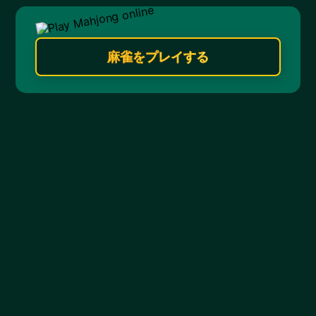
麻雀をプレイする