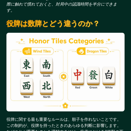
際に触れて慣れておくと、対局中の認識時間を半分にできま
す。
役牌は数牌とどう違うのか？
役牌に関する最も重要なルールは、順子を作れないことです。
この制約が、役牌を持ったときのあらゆる判断に影響します。