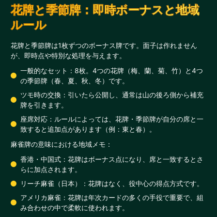
花牌と季節牌：即時ボーナスと地域
ルール
花牌と季節牌は1枚ずつのボーナス牌です。面子は作れません
が、即時点や特別な処理を与えます。
一般的なセット：8枚。4つの花牌（梅、蘭、菊、竹）と4つ
の季節牌（春、夏、秋、冬）です。
ツモ時の交換：引いたら公開し、通常は山の後ろ側から補充
牌を引きます。
座席対応：ルールによっては、花牌・季節牌が自分の席と一
致すると追加点があります（例：東と春）。
麻雀牌の意味における地域メモ：
香港・中国式：花牌はボーナス点になり、席と一致するとさ
らに加点されます。
リーチ麻雀（日本）：花牌はなく、役中心の得点方式です。
アメリカ麻雀：花牌は年次カードの多くの手役で重要で、組
み合わせの中で柔軟に使われます。