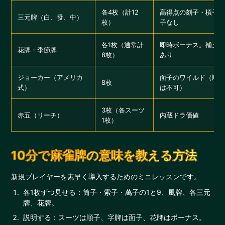
各4枚（計12
高得点の刻子・槓子
三元牌（白、發、中）
枚）
子なし
各1枚（通常計
即時ボーナス。補充
花牌・季節牌
8枚）
あり
ジョーカー（アメリカ
面子のワイルド（順
8枚
式）
は不可）
3枚（各スーツ
赤五（リーチ）
内蔵ドラ価値
1枚）
10分で麻雀牌の意味を教える方法
新規プレイヤーを素早く導入するためのミニレッスンです。
各1枚ずつ見せる：筒子・索子・萬子の1と9、風牌、各三元
牌、花牌。
説明する：スーツは順子、字牌は面子、花牌はボーナス。