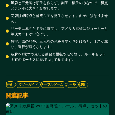
風牌と三元牌は順子を作らず、刻子・槓子のみなので、得点
とテンポに大きく影響します。
花牌は即時点と補充ツモを発生させます。面子にはなりませ
ん。
リーチは赤五とドラに依存し、アメリカ麻雀はジョーカーと
年次カードが中心です。
数字、風の順番、三元牌の色を素早く見分けると、ミスが減
り、進行が速くなります。
各牌を1枚ずつ見せる練習と模擬ツモで教え、ルールセット
固有のボーナスに結びつけて覚えます。
麻雀
ハウツーガイド
テーブルゲーム
ルール
戦略
関連記事