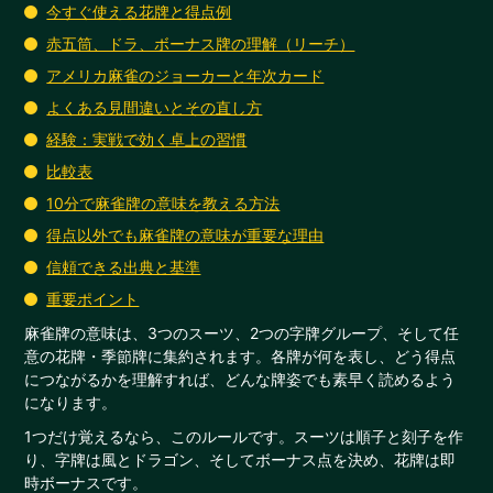
今すぐ使える花牌と得点例
赤五筒、ドラ、ボーナス牌の理解（リーチ）
アメリカ麻雀のジョーカーと年次カード
よくある見間違いとその直し方
経験：実戦で効く卓上の習慣
比較表
10分で麻雀牌の意味を教える方法
得点以外でも麻雀牌の意味が重要な理由
信頼できる出典と基準
重要ポイント
麻雀牌の意味は、3つのスーツ、2つの字牌グループ、そして任
意の花牌・季節牌に集約されます。各牌が何を表し、どう得点
につながるかを理解すれば、どんな牌姿でも素早く読めるよう
になります。
1つだけ覚えるなら、このルールです。スーツは順子と刻子を作
り、字牌は風とドラゴン、そしてボーナス点を決め、花牌は即
時ボーナスです。