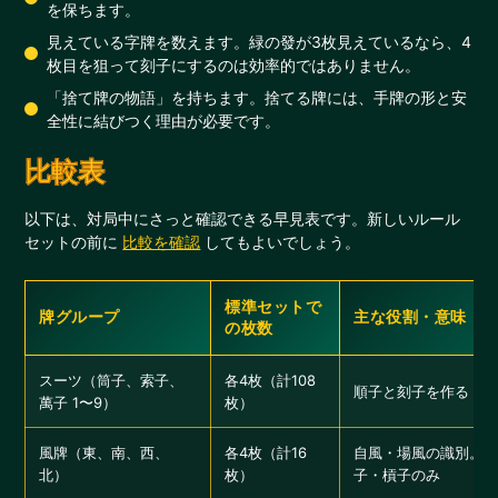
を保ちます。
見えている字牌を数えます。緑の發が3枚見えているなら、4
枚目を狙って刻子にするのは効率的ではありません。
「捨て牌の物語」を持ちます。捨てる牌には、手牌の形と安
全性に結びつく理由が必要です。
比較表
以下は、対局中にさっと確認できる早見表です。新しいルール
セットの前に
比較を確認
してもよいでしょう。
標準セットで
牌グループ
主な役割・意味
の枚数
スーツ（筒子、索子、
各4枚（計108
順子と刻子を作る
萬子 1〜9）
枚）
風牌（東、南、西、
各4枚（計16
自風・場風の識別。
北）
枚）
子・槓子のみ