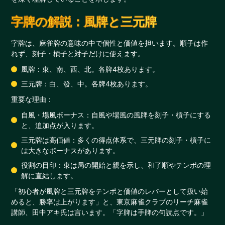
字牌の解説：風牌と三元牌
字牌は、麻雀牌の意味の中で個性と価値を担います。順子は作
れず、刻子・槓子と対子だけに使えます。
風牌：東、南、西、北。各牌4枚あります。
三元牌：白、發、中。各牌4枚あります。
重要な理由：
自風・場風ボーナス：自風や場風の風牌を刻子・槓子にする
と、追加点が入ります。
三元牌は高価値：多くの得点体系で、三元牌の刻子・槓子に
は大きなボーナスがあります。
役割の目印：東は局の開始と親を示し、和了順やテンポの理
解に直結します。
「初心者が風牌と三元牌をテンポと価値のレバーとして扱い始
めると、勝率は上がります」と、東京麻雀クラブのリーチ麻雀
講師、田中アキ氏は言います。「字牌は手牌の句読点です。」