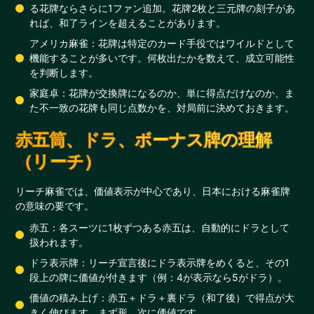
る花牌ならさらに1ファン追加。花牌2枚と三元牌の刻子があ
れば、和了ラインを超えることがあります。
アメリカ麻雀：花牌は特定のカード手役ではワイルドとして
機能することが多いです。何枚出たかを数えて、成立可能性
を判断します。
家庭卓：花牌が交換牌になるのか、単に得点だけなのか、ま
た不一致の花牌も同じ点数かを、対局前に決めておきます。
赤五筒、ドラ、ボーナス牌の理解
（リーチ）
リーチ麻雀では、価値表示が中心であり、日本における麻雀牌
の意味の要です。
赤五：各スーツに1枚ずつある赤五は、自動的にドラとして
扱われます。
ドラ表示牌：リーチ宣言後にドラ表示牌をめくると、その1
段上の牌に価値が付きます（例：4が表示なら5がドラ）。
価値の積み上げ：赤五＋ドラ＋裏ドラ（和了後）で得点が大
きく伸びます。まず形、次に価値です。