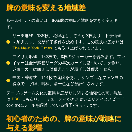
牌の意味を変える地域差
ルールセットの違いは、麻雀牌の意味と戦略を大きく変えま
す。
リーチ麻雀：136枚、花牌なし、赤五が3枚あり、ドラ価値
を加えます。役が和了条件を決めます。この競技の広がりは
The New York Times
でも取り上げられています。
アメリカ麻雀：152枚で、8枚のジョーカーを含みます。プレ
イヤーは全米麻雀リーグの年次カードに基づいて手を作り、
ジョーカーは面子には使えますが順子には使えません。
中国・香港式：144枚で花牌を使い、シンプルなファン制の
得点で、字牌、暗槓、清一色などが評価されます。
テーブルゲーム文化の復興や広がりに関する信頼性の高い報道
は
BBC
にもあり、コミュニティがアクセシビリティとスピード
のためにルールを調整している様子がわかります。
初心者のための、牌の意味が戦略に
与える影響