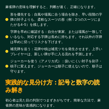
麻雀牌の意味を理解すると、判断が速く、正確になります。
形を優先する：自風や場風に合う場合を除き、早い段階の字
牌の対子よりも、柔軟なスーツの形（例：2つのスーツにま
たがる4-5）を残します。
字牌を早めに確認する：自分が東家、または場風が一致して
いるなら、対応する字牌は長めに持ちます。それ以外の字牌
は早めに切ってリスクを下げます。
補充牌を追う：花牌や槓は補充ツモを発生させます。上手い
プレイヤーは、新しい牌が手に入る流れを予測します。
ジョーカーを使う（アメリカ式）：扱いにくい対子を刻子・
槓子に変えます。ジョーカーは順子に使えないので、順子は
守ります。
実践的な見分け方：記号と数字の読
み解き
初心者は見た目の判別でつまずきがちです。簡単な方法で、麻
雀牌の意味が直感的になります。