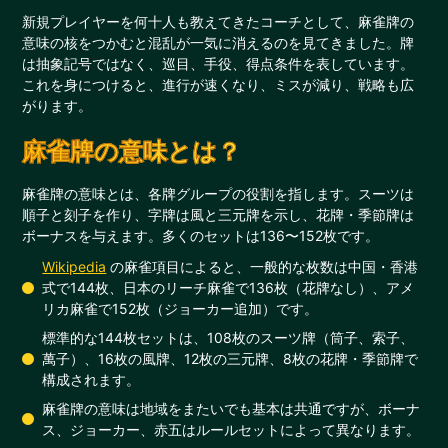
新規プレイヤーを何十人も教えてきたコーチとして、麻雀牌の
意味の核をつかむと混乱が一気に消えるのを見てきました。牌
は抽象記号ではなく、巡目、手役、得点条件を表しています。
これを身につけると、進行が速くなり、ミスが減り、戦略も広
がります。
麻雀牌の意味とは？
麻雀牌の意味とは、各牌グループの役割を指します。スーツは
順子と刻子を作り、字牌は風と三元牌を示し、花牌・季節牌は
ボーナスを与えます。多くのセットは136〜152枚です。
Wikipedia
の麻雀項目によると、一般的な枚数は中国・香港
式で144枚、日本のリーチ麻雀で136枚（花牌なし）、アメ
リカ麻雀で152枚（ジョーカー追加）です。
標準的な144枚セットは、108枚のスーツ牌（筒子、索子、
萬子）、16枚の風牌、12枚の三元牌、8枚の花牌・季節牌で
構成されます。
麻雀牌の意味は地域をまたいでも基本は共通ですが、ボーナ
ス、ジョーカー、赤五はルールセットによって異なります。