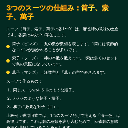
3つのスーツの仕組み：筒子、索
子、萬子
スーツ（筒子、索子、萬子の各1〜9）は、麻雀牌の意味の土台
です。各牌は4枚ずつ存在します。
筒子（ピンズ）：丸の数が数値を表します。1筒には装飾的
なコインが描かれることが多いです。
索子（ソーズ）：棒の本数を数えます。1索は多くのセット
で鳥の意匠になっています。
萬子（マンズ）：漢数字と「萬」の字で表されます。
スーツで作るもの：
同じスーツの4-5-6のような順子。
7-7-7のような刻子・槓子。
和了に必要な対子（目）。
上級例：香港旧式では、1つのスーツだけで揃える「清一色」は
高得点です。これは牌の種類を絞り込むためで、麻雀牌の意味
を深く理解していることを示します。