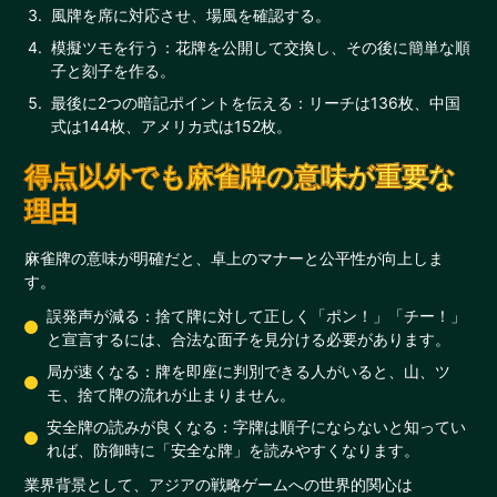
風牌を席に対応させ、場風を確認する。
模擬ツモを行う：花牌を公開して交換し、その後に簡単な順
子と刻子を作る。
最後に2つの暗記ポイントを伝える：リーチは136枚、中国
式は144枚、アメリカ式は152枚。
得点以外でも麻雀牌の意味が重要な
理由
麻雀牌の意味が明確だと、卓上のマナーと公平性が向上しま
す。
誤発声が減る：捨て牌に対して正しく「ポン！」「チー！」
と宣言するには、合法な面子を見分ける必要があります。
局が速くなる：牌を即座に判別できる人がいると、山、ツ
モ、捨て牌の流れが止まりません。
安全牌の読みが良くなる：字牌は順子にならないと知ってい
れば、防御時に「安全な牌」を読みやすくなります。
業界背景として、アジアの戦略ゲームへの世界的関心は