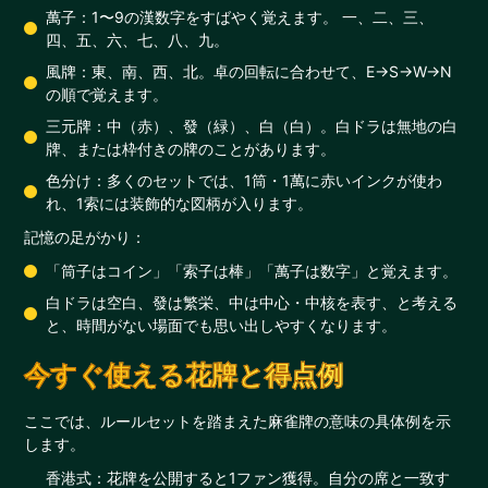
萬子：1〜9の漢数字をすばやく覚えます。 一、二、三、
四、五、六、七、八、九。
風牌：東、南、西、北。卓の回転に合わせて、E→S→W→N
の順で覚えます。
三元牌：中（赤）、發（緑）、白（白）。白ドラは無地の白
牌、または枠付きの牌のことがあります。
色分け：多くのセットでは、1筒・1萬に赤いインクが使わ
れ、1索には装飾的な図柄が入ります。
記憶の足がかり：
「筒子はコイン」「索子は棒」「萬子は数字」と覚えます。
白ドラは空白、發は繁栄、中は中心・中核を表す、と考える
と、時間がない場面でも思い出しやすくなります。
今すぐ使える花牌と得点例
ここでは、ルールセットを踏まえた麻雀牌の意味の具体例を示
します。
香港式：花牌を公開すると1ファン獲得。自分の席と一致す