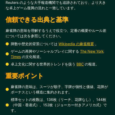
Reuters のような大手報道機関でも追跡されており、より大き
な卓上ゲーム復興の流れと一致しています。
信頼できる出典と基準
麻雀牌の意味を理解するうえで役立つ、定番の概要やルール差
については次を参照してください。
牌数や歴史的背景については
Wikipedia の麻雀概要
。
ゲームの再興やソーシャルプレイに関する
The New York
Times
の文化報道。
卓上文化に関する世界的トレンドを扱う
BBC
の報道。
重要ポイント
麻雀牌の意味は、スーツが順子、字牌が個性と価値、花牌が
ボーナスという構造に集約されます。
標準セットの枚数は、136枚（リーチ、花牌なし）、144枚
（中国・香港式）、152枚（ジョーカー付きアメリカ式）で
す。