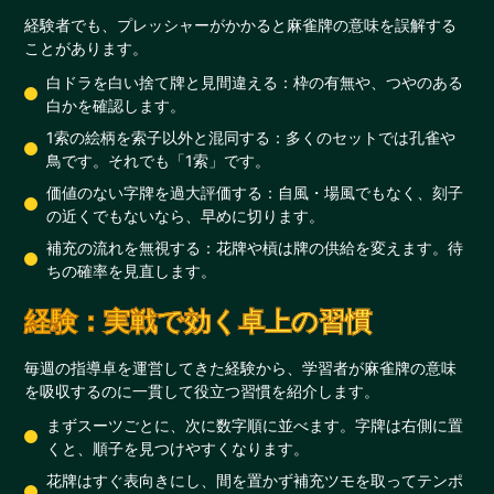
経験者でも、プレッシャーがかかると麻雀牌の意味を誤解する
ことがあります。
白ドラを白い捨て牌と見間違える：枠の有無や、つやのある
白かを確認します。
1索の絵柄を索子以外と混同する：多くのセットでは孔雀や
鳥です。それでも「1索」です。
価値のない字牌を過大評価する：自風・場風でもなく、刻子
の近くでもないなら、早めに切ります。
補充の流れを無視する：花牌や槓は牌の供給を変えます。待
ちの確率を見直します。
経験：実戦で効く卓上の習慣
毎週の指導卓を運営してきた経験から、学習者が麻雀牌の意味
を吸収するのに一貫して役立つ習慣を紹介します。
まずスーツごとに、次に数字順に並べます。字牌は右側に置
くと、順子を見つけやすくなります。
花牌はすぐ表向きにし、間を置かず補充ツモを取ってテンポ