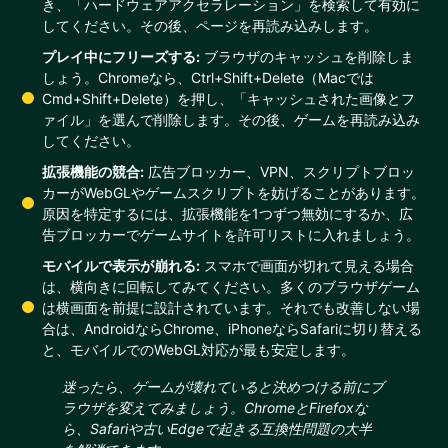
き、「ハードウェアアクセラレーション」を検索して有効に
してください。その後、ページを再読み込みします。
プレイ中にフリーズする:
ブラウザのキャッシュを削除しま
しょう。Chromeなら、Ctrl+Shift+Delete（Macでは
Cmd+Shift+Delete）を押し、「キャッシュされた画像とフ
ァイル」を選んで削除します。その後、ゲームを再読み込み
してください。
拡張機能の競合:
広告ブロッカー、VPN、スクリプトブロッ
カーがWebGLやゲームスクリプトを妨げることがあります。
原因を特定するには、拡張機能を1つずつ無効にするか、広
告ブロッカーでゲームサイトを許可リストに入れましょう。
モバイルで表示が崩れる:
スマホで画面が切れて見える場合
は、横向きに回転してみてください。多くのブラウザゲーム
は横画面を前提に設計されています。それでも改善しない場
合は、AndroidならChrome、iPhoneならSafariに切り替える
と、モバイルでのWebGL対応が最も安定します。
迷ったら、ゲームが壊れていると決めつける前にブ
ラウザを変えてみましょう。ChromeとFirefoxな
ら、Safariや古いEdgeで起きる互換性問題の大半