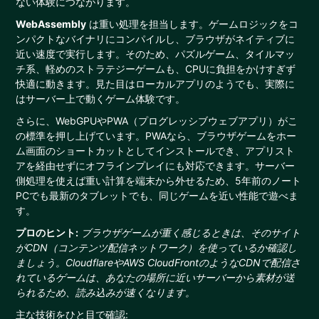
ない体験につながります。
WebAssembly
は重い処理を担当します。ゲームロジックをコ
ンパクトなバイナリにコンパイルし、ブラウザがネイティブに
近い速度で実行します。そのため、パズルゲーム、タイルマッ
チ系、軽めのストラテジーゲームも、CPUに負担をかけすぎず
快適に動きます。見た目はローカルアプリのようでも、実際に
はサーバー上で動くゲーム体験です。
さらに、WebGPUやPWA（プログレッシブウェブアプリ）がこ
の標準を押し上げています。PWAなら、ブラウザゲームをホー
ム画面のショートカットとしてインストールでき、アプリスト
アを経由せずにオフラインプレイにも対応できます。サーバー
側処理を使えば重い計算を端末から外せるため、5年前のノート
PCでも最新のタブレットでも、同じゲームを近い性能で遊べま
す。
プロのヒント:
ブラウザゲームが重く感じるときは、そのサイト
がCDN（コンテンツ配信ネットワーク）を使っているか確認し
ましょう。CloudflareやAWS CloudFrontのようなCDNで配信さ
れているゲームは、あなたの場所に近いサーバーから素材が送
られるため、読み込みが速くなります。
主な技術をひと目で確認: