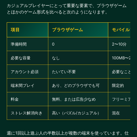
カジュアルプレイヤーにとって重要な要素で、ブラウザゲーム
とほかのゲーム形式を比べると次のようになります。
項目
ブラウザゲーム
モバイルア
準備時間
0
2〜10分
必要な容量
なし
100MB〜2GB
アカウント必須
たいてい不要
必要なことが
端末間プレイ
あり、どのブラウザでも可
限定的
料金
無料、または広告少なめ
フリーミアム
ストレス解消向き
高い（パズル/カジュアル）
混在
週に1回以上遊ぶ人の半数以上が複数の端末を使っています。仕