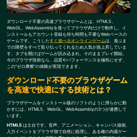
ダウンロード不要の高速ブラウザゲームとは、HTML5、
WebGL、WebAssemblyを使ってブラウザ内だけで動作し、イ
ンストールもアカウント登録も待ち時間も不要なWebベースの
ゲームです。こうした
すぐ遊べるオンラインゲーム
は、遊ぶま
での障壁をすべて取り払ってくれるため人気が急上昇していま
す。タブを開けばゲームが読み込まれ、そのままプレイ開始。
今のブラウザ技術なら、品質やパフォーマンスを犠牲にせず、
この“ゼロ摩擦”の体験が実現できます。
ダウンロード不要のブラウザゲーム
を高速で快適にする技術とは？
ブラウザゲームをインストール版のソフトのように滑らかに動
かすには、HTML5、WebGL、WebAssemblyの3つが連携して
います。
HTML5
は土台です。音声、アニメーション、キャンバス描画、
入力イベントをブラウザ側で自然に処理し、ある種の内蔵ゲー