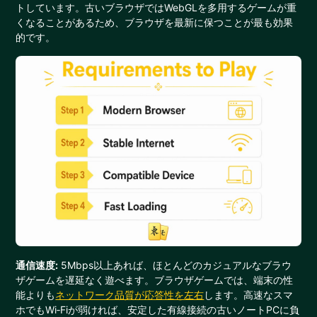
トしています。古いブラウザではWebGLを多用するゲームが重
くなることがあるため、ブラウザを最新に保つことが最も効果
的です。
通信速度:
5Mbps以上あれば、ほとんどのカジュアルなブラウ
ザゲームを遅延なく遊べます。ブラウザゲームでは、端末の性
能よりも
ネットワーク品質が応答性を左右
します。高速なスマ
ホでもWi‑Fiが弱ければ、安定した有線接続の古いノートPCに負