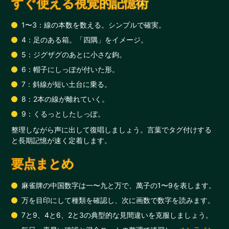
すぐ使える視覚的記憶術
1〜3：線の本数を数える。シンプルで確実。
4：足のある箱。「四隅」をイメージ。
5：ジグザグのあとに小さな鉤。
6：帽子にしっぽが付いた形。
7：斜線が短い土台に乗る。
8：2本の線が離れていく。
9：くるっとしたしっぽ。
整理しながら声に出して復唱しましょう。言葉でタグ付けする
と長期記憶が速く定着します。
要点まとめ
麻雀牌の中国数字は一〜九と万で、萬子の1〜9を表します。
万を目印にして種類を確認し、次に画数で数字を読みます。
7と9、4と6、2と3の典型的な見間違いを克服しましょう。