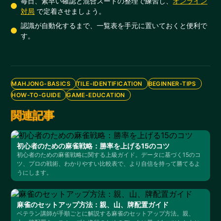
毎日、素早い確認と混合スートの整理で練習し、
オンライン
対局
で定着させましょう。
認識が自動化するまで、一覧表を手元に置いておくと便利で
す。
MAHJONG-BASICS
TILE-IDENTIFICATION
BEGINNER-TIPS
HOW-TO-GUIDE
GAME-EDUCATION
関連記事
初心者のための麻雀戦略：勝率を上げる15のコツ
初心者のための麻雀戦略に関する上級ガイド。データに基づく15のコ
ツ、プロの戦術、わかりやすい比較表で、より自信を持って勝てるよ
うにします。
麻雀のセットアップ方法：親、山、牌配置ガイド
ベテラン講師が手順ごとに解説する麻雀のセットアップ方法。親、