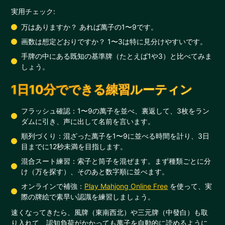
実用チェック:
万はありますか？ あれば萬子の1〜9です。
画数は想定どおりですか？ 1〜3は特に見分けやすいです。
手牌の中にある既知の基準牌（たとえば1や3）と比べてみま
しょう。
1日10分でできる練習ルーティン
フラッシュ確認：1〜9の萬子を並べ、裏返して、3枚をラン
ダムに引き、声に出して名前を言います。
順列づくり：混ざった萬子を1〜9に並べる時間を計り、3日
目までに12秒未満を目指します。
混合スート練習：索子と筒子を混ぜます。まず種類ごとに分
け（万を探す）、そのあと数字順に並べます。
オンラインで補強：
Play Mahjong Online Free
を使って、実
際の牌絵で素早い認識を練習しましょう。
速くなってきたら、風牌（東南西北）や三元牌（中發白）も取
り入れて、認知負荷がかかっても萬子を自動的に読めるように