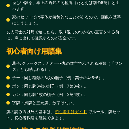
怪しい牌を、卓上の既知の同種牌（たとえば別の6萬）と比
べます。
家のセットでは字体が装飾的なことがあるので、画数を基準
にしましょう。
友人同士の対局で迷ったら、取り返しのつかない宣言をする前
に、声に出して確認するのが安全です。
初心者向け用語集
萬子/クラックス：万と一〜九の数字で示される種類（「ワン
ズ」とも呼ばれる）。
チー：同じ種類の3枚の順子（例：萬子の4-5-6）。
ポン：同じ牌3枚の刻子（例：7萬3枚）。
カン：同じ牌4枚の槓子（例：2萬4枚）。
字牌：風牌と三元牌。数字はない。
牌の読み方以外の基本は、
初心者向けガイド
でルール、牌セッ
ト、初心者戦略を確認できます。