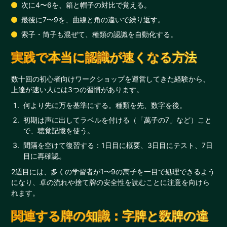
次に4〜6を、箱と帽子の対比で覚える。
最後に7〜9を、曲線と角の違いで繰り返す。
索子・筒子も混ぜて、種類の認識を自動化する。
実践で本当に認識が速くなる方法
数十回の初心者向けワークショップを運営してきた経験から、
上達が速い人には3つの習慣があります。
何より先に万を基準にする。種類を先、数字を後。
初期は声に出してラベルを付ける（「萬子の7」など）こと
で、聴覚記憶を使う。
間隔を空けて復習する：1日目に概要、3日目にテスト、7日
目に再確認。
2週目には、多くの学習者が1〜9の萬子を一目で処理できるよう
になり、卓の流れや捨て牌の安全性を読むことに注意を向けら
れます。
関連する牌の知識：字牌と数牌の違