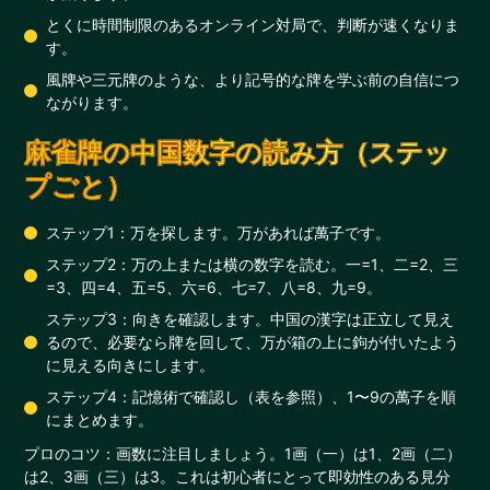
とくに時間制限のあるオンライン対局で、判断が速くなりま
す。
風牌や三元牌のような、より記号的な牌を学ぶ前の自信につ
ながります。
麻雀牌の中国数字の読み方（ステッ
プごと）
ステップ1：万を探します。万があれば萬子です。
ステップ2：万の上または横の数字を読む。一=1、二=2、三
=3、四=4、五=5、六=6、七=7、八=8、九=9。
ステップ3：向きを確認します。中国の漢字は正立して見え
るので、必要なら牌を回して、万が箱の上に鉤が付いたよう
に見える向きにします。
ステップ4：記憶術で確認し（表を参照）、1〜9の萬子を順
にまとめます。
プロのコツ：画数に注目しましょう。1画（一）は1、2画（二）
は2、3画（三）は3。これは初心者にとって即効性のある見分