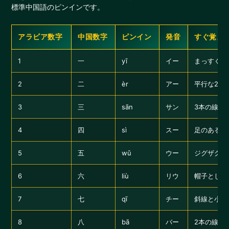
標準中国語のピンインです。
アラビア数字
中国数字
ピンイン
発音
すぐ覚え
1
一
yī
イー
まっすぐ1
2
二
èr
アー
平行な2本
3
三
sān
サン
3本の線
4
四
sì
スー
足のある箱
5
五
wǔ
ウー
ジグザグし
6
六
liù
リウ
帽子としっ
7
七
qī
チー
斜線と小さ
8
八
bā
バー
2本の線が