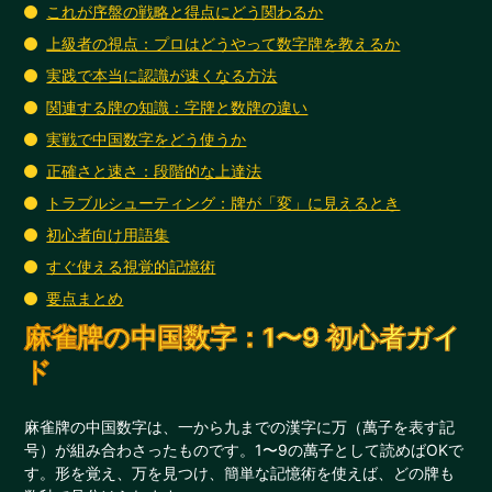
これが序盤の戦略と得点にどう関わるか
上級者の視点：プロはどうやって数字牌を教えるか
実践で本当に認識が速くなる方法
関連する牌の知識：字牌と数牌の違い
実戦で中国数字をどう使うか
正確さと速さ：段階的な上達法
トラブルシューティング：牌が「変」に見えるとき
初心者向け用語集
すぐ使える視覚的記憶術
要点まとめ
麻雀牌の中国数字：1〜9 初心者ガイ
ド
麻雀牌の中国数字は、一から九までの漢字に万（萬子を表す記
号）が組み合わさったものです。1〜9の萬子として読めばOKで
す。形を覚え、万を見つけ、簡単な記憶術を使えば、どの牌も