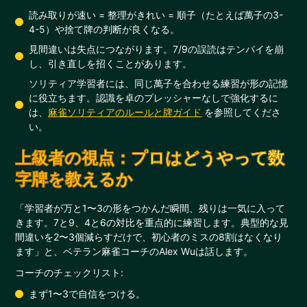
読み取りが速い = 整理がきれい = 順子（たとえば萬子の3-
4-5）や捨て牌の判断が良くなる。
見間違いは失点につながります。7/9の誤読はテンパイを崩
し、引き直しを招くことがあります。
ソリティア学習者には、同じ萬子を合わせる練習が形の記憶
に役立ちます。認識を卓のプレッシャーなしで強化するに
は、
麻雀ソリティアのルールと牌ガイド
を参照してくださ
い。
上級者の視点：プロはどうやって数
字牌を教えるか
「学習者が万と1〜3の形をつかんだ瞬間、残りは一気に入って
きます。7と9、4と6の対比を重点的に練習します。典型的な見
間違いを2〜3個減らすだけで、初心者のミスの8割はなくなり
ます」と、ベテラン麻雀コーチのAlex Wuは話します。
コーチのチェックリスト:
まず1〜3で自信をつける。