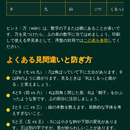
9
九
jiǔ
ジウ
くるっとし
ヒント：万（wàn）は、数字の下または横にあることが多いで
す。万を見つけたら、上の表の数字に当てはめましょう。印刷
して使える早見表として、序盤の対局では
この表を参照
してく
ださい。
よくある見間違いと防ぎ方
7と9（七 vs 九）：7は角ばっていて下に土台があります。9
は鉤のように曲がります。見るときは「9はくるっと曲が
る」と覚えましょう。
4と6（四 vs 六）：4は四角く閉じた形、6は「帽子」をかぶ
ったような形です。上の部分に注目しましょう。
2と3（二 vs 三）：線の本数を数えます。装飾的な字体を考
えすぎないこと。
5と王（五 vs 王）：5には小さな鉤や下部の変化がありま
す。王は別の字ですが、形が紛らわしいことがあります。