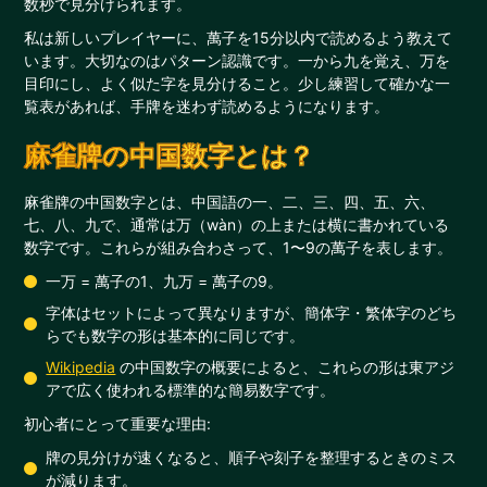
数秒で見分けられます。
私は新しいプレイヤーに、萬子を15分以内で読めるよう教えて
います。大切なのはパターン認識です。一から九を覚え、万を
目印にし、よく似た字を見分けること。少し練習して確かな一
覧表があれば、手牌を迷わず読めるようになります。
麻雀牌の中国数字とは？
麻雀牌の中国数字とは、中国語の一、二、三、四、五、六、
七、八、九で、通常は万（wàn）の上または横に書かれている
数字です。これらが組み合わさって、1〜9の萬子を表します。
一万 = 萬子の1、九万 = 萬子の9。
字体はセットによって異なりますが、簡体字・繁体字のどち
らでも数字の形は基本的に同じです。
Wikipedia
の中国数字の概要によると、これらの形は東アジ
アで広く使われる標準的な簡易数字です。
初心者にとって重要な理由:
牌の見分けが速くなると、順子や刻子を整理するときのミス
が減ります。