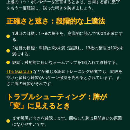
上級のコツ：ポンやチーを宣言するときは、公開する前に数字
をもう一度確認し、誤った鳴きを防ぎましょう。
正確さと速さ：段階的な上達法
1週目の目標：1〜9の萬子を、意識的に読んで100%正確にす
る。
2週目の目標：単牌は1秒未満で認識し、13枚の整理は10秒未
満にする。
継続：対局前に短いウォームアップを1回入れて維持する。
The Guardian
などが報じる認知トレーニング研究でも、間隔を
空けた多様な練習がパターン保持を高めるとされています。ま
さに牌の練習がそれです。
トラブルシューティング：牌が
「変」に見えるとき
まず照明と向きを確認します。回転した牌は見間違いの原因
になりやすいです。