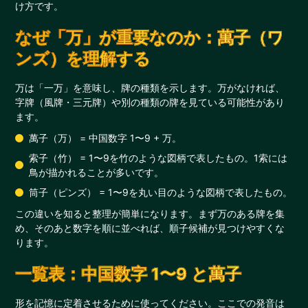
け方です。
なぜ「万」が重要なのか：萬子（ワ
ンズ）を理解する
万は「一万」を意味し、牌の種類を示します。万がなければ、
字牌（風牌・三元牌）や別の種類の牌を見ている可能性があり
ます。
萬子（万） = 中国数字 1〜9 + 万。
索子（竹） = 1〜9を竹のような図柄で表したもの。1索には
鳥が描かれることが多いです。
筒子（ピンズ） = 1〜9を丸い目のような図柄で表したもの。
この違いを知ると整理が簡単になります。まず万のある牌を集
め、そのあと数字を順に並べれば、順子候補が見つけやすくな
ります。
一覧表：中国数字 1〜9 と萬子
形を記憶に定着させるために使ってください。ここでの発音は