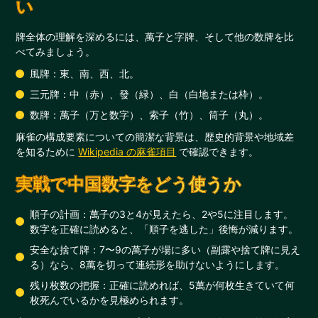
い
牌全体の理解を深めるには、萬子と字牌、そして他の数牌を比
べてみましょう。
風牌：東、南、西、北。
三元牌：中（赤）、發（緑）、白（白地または枠）。
数牌：萬子（万と数字）、索子（竹）、筒子（丸）。
麻雀の構成要素についての簡潔な背景は、歴史的背景や地域差
を知るために
Wikipedia の麻雀項目
で確認できます。
実戦で中国数字をどう使うか
順子の計画：萬子の3と4が見えたら、2や5に注目します。
数字を正確に読めると、「順子を逃した」後悔が減ります。
安全な捨て牌：7〜9の萬子が場に多い（副露や捨て牌に見え
る）なら、8萬を切って連続形を助けないようにします。
残り枚数の把握：正確に読めれば、5萬が何枚生きていて何
枚死んでいるかを見極められます。