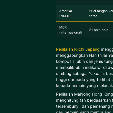
Amerika
Nilai tangan ka
(NMJL)
tetap
MCR
81 poin pola
(Internasional)
Penilaian Riichi Jepang
mengg
menggabungkan Han (nilai Ya
komposisi ubin dan jenis tun
membalik ubin indikator di 
dihitung sebagai Yaku. Ini ber
tinggi daripada yang terliha
kepada pemain yang melacak
Penilaian Mahjong Hong Kong 
menghitung fan berdasarkan f
tersembunyi, dan pemenang m
dari pemain yang membuang, 