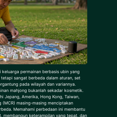
i keluarga permainan berbasis ubin yang
 tetapi sangat berbeda dalam aturan, set
 tergantung pada wilayah dan variannya.
ainan mahjong bukanlah sekadar kosmetik.
chi Jepang, Amerika, Hong Kong, Taiwan,
ng (MCR) masing-masing menciptakan
rbeda. Memahami perbedaan ini membantu
at, membangun keterampilan yang tepat, dan