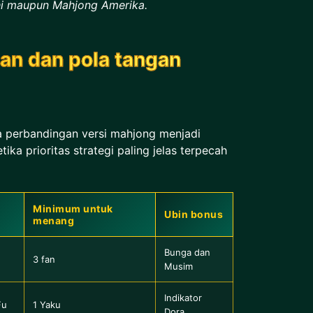
chi maupun Mahjong Amerika.
ian dan pola tangan
ka perbandingan versi mahjong menjadi
ika prioritas strategi paling jelas terpecah
Minimum untuk
Ubin bonus
menang
Bunga dan
3 fan
Musim
Indikator
Fu
1 Yaku
Dora