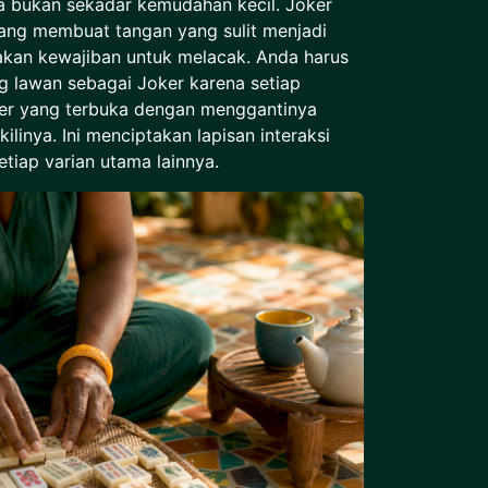
 bukan sekadar kemudahan kecil. Joker
 yang membuat tangan yang sulit menjadi
akan kewajiban untuk melacak. Anda harus
 lawan sebagai Joker karena setiap
er yang terbuka dengan menggantinya
inya. Ini menciptakan lapisan interaksi
etiap varian utama lainnya.