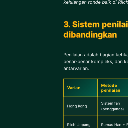
kehilangan ronde baik di Rii
3. Sistem penila
dibandingkan
Penilaian adalah bagian keti
benar-benar kompleks, dan ket
antarvarian.
Metode
Varian
penilaian
Sistem fan
Hong Kong
(pengganda)
Riichi Jepang
Rumus Han + 