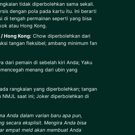
gkaian tidak diperbolehkan sama sekali.
sis dengan pola pada kartu itu. Ini berarti
si di tengah permainan seperti yang bisa
gkok atau Hong Kong.
 / Hong Kong:
Chow diperbolehkan dari
ksi tangan fleksibel; ambang minimum fan
 dari pemain di sebelah kiri Anda; Yaku
en mencegah menang dari ubin yang
ada rangkaian yang diperbolehkan; tangan
 NMJL saat ini; Joker diperbolehkan di
ma Anda dalam varian baru apa pun,
g secara eksplisit. Mengira Anda bisa
dar empat meld akan membuat Anda