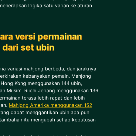
menerapkan logika satu varian ke aturan
tara versi permainan
dari set ubin
ma variasi mahjong berbeda, dan jaraknya
iperkirakan kebanyakan pemain. Mahjong
g Hong Kong menggunakan 144 ubin,
an Musim. Riichi Jepang menggunakan 136
rmainan terasa lebih rapat dan lebih
gan.
Mahjong Amerika menggunakan 152
ang dapat menggantikan ubin apa pun
 tambahan itu mengubah setiap keputusan