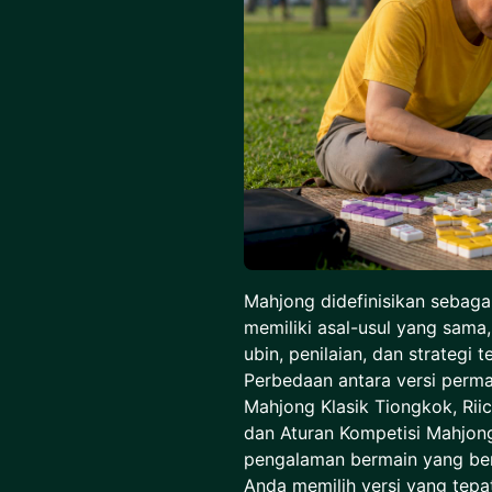
Mahjong didefinisikan sebaga
memiliki asal-usul yang sama,
ubin, penilaian, dan strategi
Perbedaan antara versi perm
Mahjong Klasik Tiongkok, Rii
dan Aturan Kompetisi Mahjo
pengalaman bermain yang be
Anda memilih versi yang tep