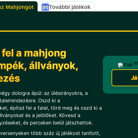
sz Mahjongot
További játékok
 fel a mahjong
mpék, állványok,
dezés
Já
négy dologra épül: az ülésirányokra, a
talelrendezésre. Oszd ki a
t, építsd fel a falat, törd meg és oszd ki a
llványokat és a jelölőket. Kövesd a
zéseket, és perceken belül játszhattok.
versenyeken több száz új játékost tanított,