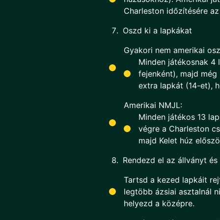
Charleston időzítésére az
Oszd ki a lapkákat
Gyakori nem amerikai osztá
Minden játékosnak 4 
fejenként), majd még 
extra lapkát (14-et), 
Amerikai NMJL:
Minden játékos 13 lap
végre a Charleston cs
majd Kelet húz előszö
Rendezd el az állványt és 
Tartsd a kezed lapkáit rej
legtöbb ázsiai asztalnál 
helyezd a középre.