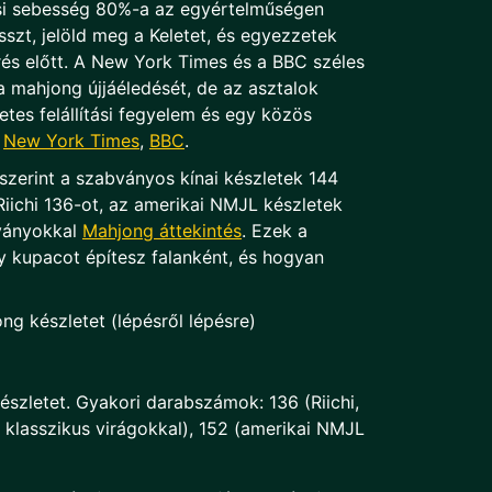
ási sebesség 80%-a az egyértelműségen
sszt, jelöld meg a Keletet, és egyezzetek
és előtt. A New York Times és a BBC széles
 a mahjong újjáéledését, de az asztalok
tes felállítási fegyelem és egy közös
n
New York Times
,
BBC
.
szerint a szabványos kínai készletek 144
Riichi 136-ot, az amerikai NMJL készletek
lványokkal
Mahjong áttekintés
. Ezek a
 kupacot építesz falanként, és hogyan
ng készletet (lépésről lépésre)
szletet. Gyakori darabszámok: 136 (Riichi,
ai klasszikus virágokkal), 152 (amerikai NMJL