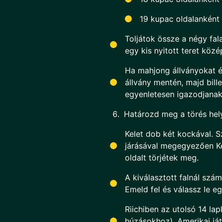
19 kupac oldalanként 
Toljátok össze a négy fal
egy kis nyitott teret köz
Ha mahjong állványokat és
állvány mentén, majd bille
egyenletesen igazodjanak
Határozd meg a törés hel
Kelet dob két kockával. 
járásával megegyezően Kel
oldalt törjétek meg.
A kiválasztott falnál szá
Emeld fel és válassz le e
Riichiben az utolsó 14 lap
húzásokhoz). Amerikai já