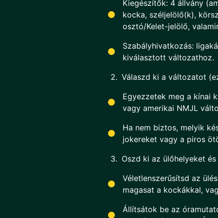
Kiegészítők: 4 állvány (am
kocka, széljelölő(k), kör
osztó/Kelet-jelölő, valami
Szabályhivatkozás: ligaká
kiválasztott változathoz.
Válaszd ki a változatot (
Egyezzetek meg a kínai kl
vagy amerikai NMJL vált
Ha nem biztos, melyik ké
jokereket vagy a piros öt
Oszd ki az ülőhelyeket és
Véletlenszerűsítsd az ülé
magasat a kockákkal, va
Állítsátok be az óramuta