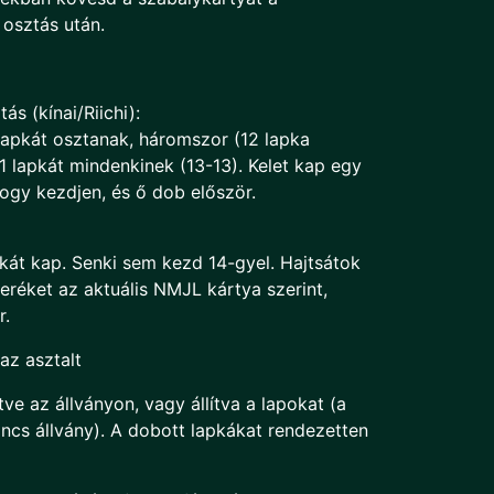
 osztás után.
s (kínai/Riichi):
lapkát osztanak, háromszor (12 lapka
1 lapkát mindenkinek (13-13). Kelet kap egy
hogy kezdjen, és ő dob először.
kát kap. Senki sem kezd 14-gyel. Hajtsátok
eréket az aktuális NMJL kártya szerint,
r.
az asztalt
tve az állványon, vagy állítva a lapokat (a
nincs állvány). A dobott lapkákat rendezetten