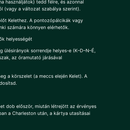
a használjátok) tedd félre, és azonnal
ól (vagy a változat szabálya szerint).
ölőt Kelethez. A pontozópálcikák vagy
nki számára könnyen elérhetők.
zők helyességét
g ülésirányok sorrendje helyes-e (K–D–N–É,
zak, az óramutató járásával
eg a körszelet (a meccs elején Kelet). A
dosítsd.
et dob először, miután létrejött az érvényes
an a Charleston után, a kártya utasításai