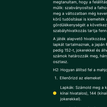
megtanultam, hogy a felállít
múlik: szabványosítsd a falho
meg a változatban még kever
körű tudósításai is kiemelték
gördülékenységét a következe
szabályhivatkozás tartja fen
A játék alapvető hivatkozása 
lapkát tartalmaznak, a japán 
pedig 152-t, jokerekkel és ál
számok határozzák meg, hány
osztasz.
H2: Hogyan állítsd fel a mahjo
Ellenőrizd az elemeket
Lapkák: Számold meg a ké
kínai hivatalos), 144 (kín
jokerekkel).