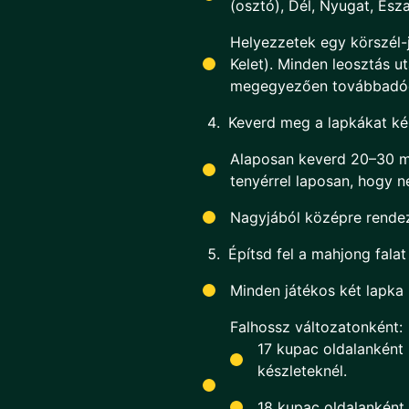
(osztó), Dél, Nyugat, Észak
Helyezzetek egy körszél-
Kelet). Minden leosztás u
megegyezően továbbadód
Keverd meg a lapkákat kép
Alaposan keverd 20–30 m
tenyérrel laposan, hogy ne
Nagyjából középre rende
Építsd fel a mahjong falat
Minden játékos két lapka 
Falhossz változatonként:
17 kupac oldalanként 
készleteknél.
18 kupac oldalanként 