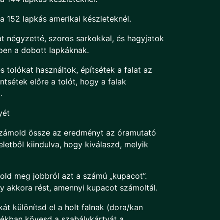
a 152 lapkás amerikai készleteknél.
at négyzetté, szoros sarkokkal, és hagyjatok
épen a dobott lapkáknak.
 tolókat használtok, építsétek a falat az
ntsétek előre a tolót, hogy a falak
.
yét
Számold össze az eredményt az óramutató
etből kiindulva, hogy kiválaszd, melyik
mold meg jobbról azt a számú „kupacot”.
gy akkora rést, amennyi kupacot számoltál.
kát különítsd el a holt falnak (dora/kan
tékban kövesd a szabálykártyát a