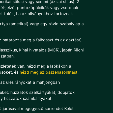
erikai stílus) vagy semmi (ázsiai stílus), 2
szél-jelző, pontozópálcikák vagy zsetonok,
nt tolók, ha az állványokhoz tartoznak.
rtya (amerikai) vagy egy rövid szabálylap a
ez határozza meg a falhosszt és az osztást)
asszikus, kínai hivatalos (MCR), japán Riichi
ozatban.
szletetek van, nézd meg a lapkákon a
ösöket, és
nézd meg az összehasonlítást
.
 az ülésirányokat a mahjongban
seket: húzzatok szélkártyákat, dobjatok
gy húzzatok számkártyákat.
tó járásával megegyező sorrendet Kelet