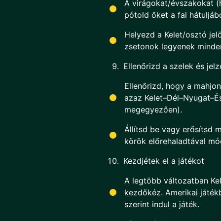
A virágokat/évszakokat (h
pótold őket a fal hátuljáb
Helyezd a Kelet/osztó jel
zsetonok legyenek minde
Ellenőrizd a szelek és jel
Ellenőrizd, hogy a mahjon
azaz Kelet–Dél–Nyugat–És
megegyezően).
Állítsd be vagy erősítsd m
körök előrehaladtával mó
Kezdjétek el a játékot
A legtöbb változatban Kel
kezdőkéz. Amerikai játékb
szerint indul a játék.