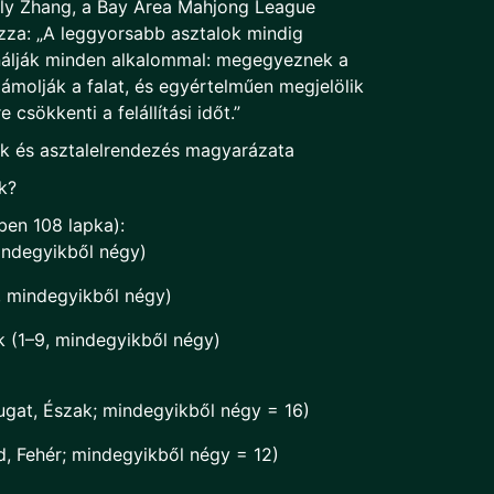
ily Zhang, a Bay Area Mahjong League
zza: „A leggyorsabb asztalok mindig
nálják minden alkalommal: megegyeznek a
molják a falat, és egyértelműen megjelölik
csökkenti a felállítási időt.”
lek és asztalelrendezés magyarázata
k?
ben 108 lapka):
indegyikből négy)
 mindegyikből négy)
 (1–9, mindegyikből négy)
yugat, Észak; mindegyikből négy = 16)
d, Fehér; mindegyikből négy = 12)