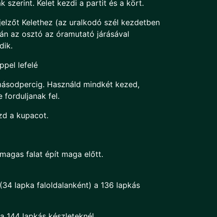
 szerint. Kelet kezdi a partit és a kört.
jelzőt Kelethez (az uralkodó szél kezdetben
tán az osztó az óramutató járásával
ik.
pel lefelé
ásodpercig. Használd mindkét kezed,
 forduljanak fel.
zd a kupacot.
magas falat épít maga előtt.
(34 lapka faloldalanként) a 136 lapkás
a 144 lapkás készleteknél.