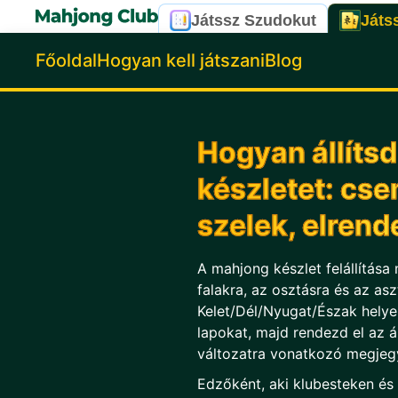
Játssz Szudokut
Játs
Főoldal
Hogyan kell játszani
Blog
Hogyan állítsd
készletet: cse
szelek, elren
A mahjong készlet felállítása 
falakra, az osztásra és az asz
Kelet/Dél/Nyugat/Észak helyeke
lapokat, majd rendezd el az á
változatra vonatkozó megjegy
Edzőként, aki klubesteken és 