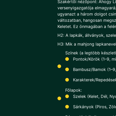
Szakértői nézőpont: Ahogy L
versenyigazgatója elmagyará
ugyanazt a három dolgot csi
változatban, hangosan megszá
Keletet. Ez önmagában a felére 
H2: A lapkák, állványok, sze
H3: Mik a mahjong lapkaneve
Színek (a legtöbb készlet
Pontok/Körök (1–9, m
Bambusz/Bamok (1–9,
Karakterek/Repedések
Főlapok:
Szelek (Kelet, Dél, N
Sárkányok (Piros, Zöl