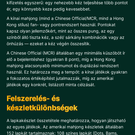
kifizetés egyszerű: egy nehezebb kéz teljesítése több pontot
ér, egy könnyebb keze pedig kevesebbet.
A kínai mahjong (mind a Chinese Official/MCR, mind a Hong
Kong stílus) fan- vagy pontrendszert használ. Pontokat
kapsz olyan jellemzőkért, mint az összes pung, az egy
színből álló tiszta kéz, a szél/ sárkány kombinációk vagy az
önhúzás — ezeket a kéz végén összesítik.
A Chinese Official (MCR) általában egy minimális küszöböt ír
elő a bejelentéshez (gyakran 8 pont), míg a Hong Kong
mahjong alacsonyabb minimumot és duplázási rendszert
használ. Ez határozza meg a tempót: a kínai játékok gyakran
a fokozatos értéképítést jutalmazzák, míg az amerikai
játékok egy konkrét, listázott minta célzását.
Felszerelés- és
készletkülönbségek
A lapkakészlet összetétele meghatározza, hogyan játszható
az egyes játékok. Az amerikai mahjong készletek általában
152 lapkát tartalmaznak: 108 színes lapkát (Dots, Bams,