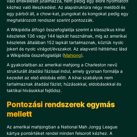
való értékelését jutalmazza, nem pedig egy előre nyomtatott
kézhez való illeszkedést. Az alapstruktúra négy meldből és
egy párból áll, a chow-kat, pungokat és kongokat pedig egy
meghatározott rendszer szerint pontozzák.
A Wikipédia átfogó összefoglalója szerint a klasszikus kínai
készletek 136 vagy 144 lapkát használnak, míg az amerikai
készletek általában 152 lapkát tartalmaznak, köztük nyolc
jokert és nyolc virágot/évszakot. Az alapvető háttérhez lásd
a Wikipédia összefoglalóját (
Mahjong
).
A gyakorlatban az amerikai mahjong a Charleston nevű
strukturált átadási fázissal indul, amely gyorsan formálja a
kezedet az első eldobás előtt. A kínai szabályok nem
tartalmaznak átadási fázist; húzásokkal, eldobásokkal és
taktikai hívásokkal fejlődsz.
Pontozási rendszerek egymás
mellett
Az amerikai mahjongban a National Mah Jongg League
kártya pontértéket rendel minden felsorolt kézhez. A