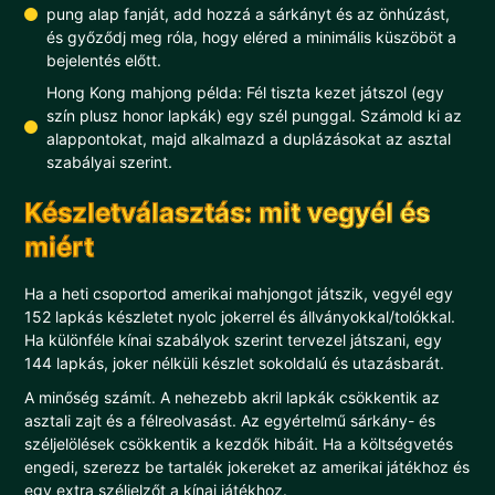
pung alap fanját, add hozzá a sárkányt és az önhúzást,
és győződj meg róla, hogy eléred a minimális küszöböt a
bejelentés előtt.
Hong Kong mahjong példa: Fél tiszta kezet játszol (egy
szín plusz honor lapkák) egy szél punggal. Számold ki az
alappontokat, majd alkalmazd a duplázásokat az asztal
szabályai szerint.
Készletválasztás: mit vegyél és
miért
Ha a heti csoportod amerikai mahjongot játszik, vegyél egy
152 lapkás készletet nyolc jokerrel és állványokkal/tolókkal.
Ha különféle kínai szabályok szerint tervezel játszani, egy
144 lapkás, joker nélküli készlet sokoldalú és utazásbarát.
A minőség számít. A nehezebb akril lapkák csökkentik az
asztali zajt és a félreolvasást. Az egyértelmű sárkány- és
széljelölések csökkentik a kezdők hibáit. Ha a költségvetés
engedi, szerezz be tartalék jokereket az amerikai játékhoz és
egy extra széljelzőt a kínai játékhoz.