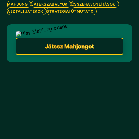
MAHJONG
JÁTÉKSZABÁLYOK
ÖSSZEHASONLÍTÁSOK
ASZTALI JÁTÉKOK
STRATÉGIAI ÚTMUTATÓ
Játssz Mahjongot