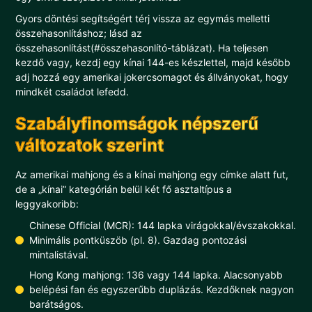
Gyors döntési segítségért térj vissza az egymás melletti
összehasonlításhoz; lásd az
összehasonlítást(#összehasonlító-táblázat). Ha teljesen
kezdő vagy, kezdj egy kínai 144-es készlettel, majd később
adj hozzá egy amerikai jokercsomagot és állványokat, hogy
mindkét családot lefedd.
Szabályfinomságok népszerű
változatok szerint
Az amerikai mahjong és a kínai mahjong egy címke alatt fut,
de a „kínai” kategórián belül két fő asztaltípus a
leggyakoribb:
Chinese Official (MCR): 144 lapka virágokkal/évszakokkal.
Minimális pontküszöb (pl. 8). Gazdag pontozási
mintalistával.
Hong Kong mahjong: 136 vagy 144 lapka. Alacsonyabb
belépési fan és egyszerűbb duplázás. Kezdőknek nagyon
barátságos.