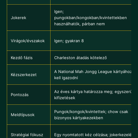
Igen;
Jokerek
pungokban/kongokban/kvintettekben
használhatók, párban nem
Virágok/évszakok
Igen; gyakran 8
Kezdő fázis
Charleston átadás kötelező
A National Mah Jongg League kártyához
Kézszerkezet
kell igazodni
Az éves kártya határozza meg; egyszerű
Pontozás
kifizetések
Pungok/kongok/kvintettek; chow csak
Meldtípusok
bizonyos kártyakezekben
Stratégiai fókusz
Egy nyomtatott kéz célzása; jokerkezelés