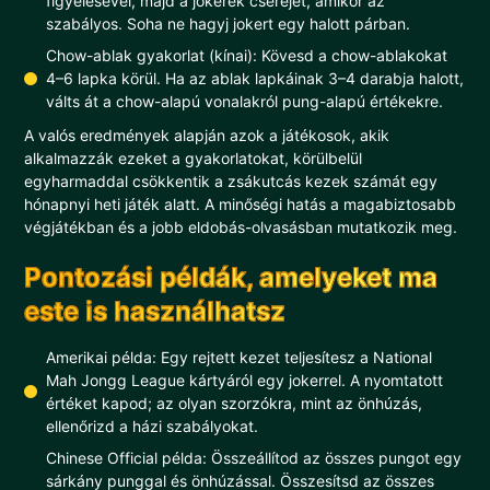
figyelésével, majd a jokerek cseréjét, amikor az
szabályos. Soha ne hagyj jokert egy halott párban.
Chow-ablak gyakorlat (kínai): Kövesd a chow-ablakokat
4–6 lapka körül. Ha az ablak lapkáinak 3–4 darabja halott,
válts át a chow-alapú vonalakról pung-alapú értékekre.
A valós eredmények alapján azok a játékosok, akik
alkalmazzák ezeket a gyakorlatokat, körülbelül
egyharmaddal csökkentik a zsákutcás kezek számát egy
hónapnyi heti játék alatt. A minőségi hatás a magabiztosabb
végjátékban és a jobb eldobás-olvasásban mutatkozik meg.
Pontozási példák, amelyeket ma
este is használhatsz
Amerikai példa: Egy rejtett kezet teljesítesz a National
Mah Jongg League kártyáról egy jokerrel. A nyomtatott
értéket kapod; az olyan szorzókra, mint az önhúzás,
ellenőrizd a házi szabályokat.
Chinese Official példa: Összeállítod az összes pungot egy
sárkány punggal és önhúzással. Összesítsd az összes