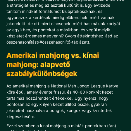
a stratégiát és még az asztali kultúrát is. Egy évtizede
tanítom mindkét formátumot klubjátékosoknak, és
ugyanazok a kérdések mindig előkerülnek: miért vannak
jokerek itt, de ott miért nincsenek; miért használunk kártyát
az egyikben, és pontokat a másikban; és végül melyik
készletet érdemes megvenni? Gyors áttekintéshez lásd az
összehasonlítást(#összehasonlító-táblázat).
Amerikai mahjong vs. kínai
mahjong: alapvető
szabálykülönbségek
Az amerikai mahjong a National Mah Jongg League kártya
köré épül, amely évente frissül, és 40–60 konkrét kezet
tartalmaz hozzárendelt értékekkel. Úgy nyersz, hogy
pontosan az egyik ilyen kezet állítod össze, gyakran
jokereket használva a pungok, kongok vagy kvintettek
kiegészítésére.
Ezzel szemben a kínai mahjong a minták pontokban (fan)