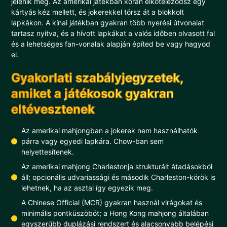
jelenik meg. Az amerikai játékban korán elköteleződsz egy
kártyás kéz mellett, és jokerekkel törsz át a blokkolt
lapkákon. A kínai játékban gyakran több nyerési útvonalat
tartasz nyitva, és a hívott lapkákat a valós időben olvasott fal
és a lehetséges fan-vonalak alapján építed be vagy hagyod
el.
Gyakorlati szabályjegyzetek,
amiket a játékosok gyakran
eltévesztenek
Az amerikai mahjongban a jokerek nem használhatók
párra vagy egyedi lapkára. Chow-ban sem
helyettesítenek.
Az amerikai mahjong Charlestonja strukturált átadásokból
áll; opcionális udvariassági és második Charleston-körök is
lehetnek, ha az asztal így egyezik meg.
A Chinese Official (MCR) gyakran használ virágokat és
minimális pontküszöböt; a Hong Kong mahjong általában
egyszerűbb duplázási rendszert és alacsonyabb belépési