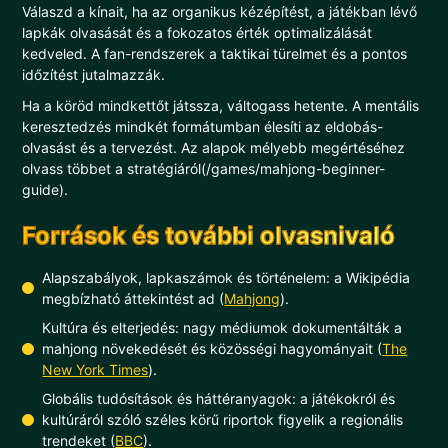
Válaszd a kínait, ha az organikus kézépítést, a játékban lévő
lapkák olvasását és a fokozatos érték optimalizálását
kedveled. A fan-rendszerek a taktikai türelmet és a pontos
időzítést jutalmazzák.
Ha a köröd mindkettőt játssza, váltogass hetente. A mentális
keresztedzés mindkét formátumban élesíti az eldobás-
olvasást és a tervezést. Az alapok mélyebb megértéséhez
olvass többet a stratégiáról(/games/mahjong-beginner-
guide).
Források és további olvasnivaló
Alapszabályok, lapkaszámok és történelem: a Wikipédia
megbízható áttekintést ad (
Mahjong
).
Kultúra és elterjedés: nagy médiumok dokumentálták a
mahjong növekedését és közösségi hagyományait (
The
New York Times
).
Globális tudósítások és háttéranyagok: a játékokról és
kultúráról szóló széles körű riportok figyelik a regionális
trendeket (
BBC
).