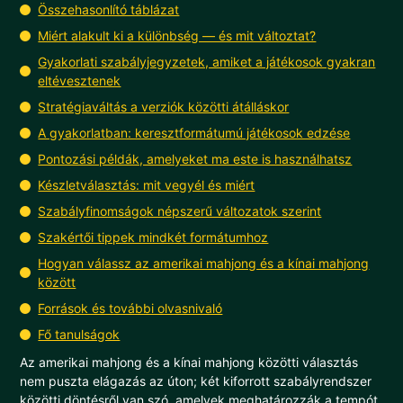
Összehasonlító táblázat
Miért alakult ki a különbség — és mit változtat?
Gyakorlati szabályjegyzetek, amiket a játékosok gyakran
eltévesztenek
Stratégiaváltás a verziók közötti átálláskor
A gyakorlatban: keresztformátumú játékosok edzése
Pontozási példák, amelyeket ma este is használhatsz
Készletválasztás: mit vegyél és miért
Szabályfinomságok népszerű változatok szerint
Szakértői tippek mindkét formátumhoz
Hogyan válassz az amerikai mahjong és a kínai mahjong
között
Források és további olvasnivaló
Fő tanulságok
Az amerikai mahjong és a kínai mahjong közötti választás
nem puszta elágazás az úton; két kiforrott szabályrendszer
közötti döntésről van szó, amelyek meghatározzák a tempót,