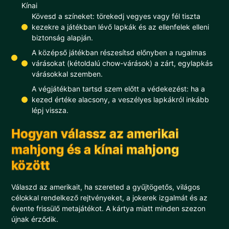
Kínai
Kövesd a színeket: törekedj vegyes vagy fél tiszta
kezekre a játékban lévő lapkák és az ellenfelek elleni
biztonság alapján.
A középső játékban részesítsd előnyben a rugalmas
várásokat (kétoldalú chow-várások) a zárt, egylapkás
várásokkal szemben.
A végjátékban tartsd szem előtt a védekezést: ha a
kezed értéke alacsony, a veszélyes lapkákról inkább
lépj vissza.
Hogyan válassz az amerikai
mahjong és a kínai mahjong
között
Válaszd az amerikait, ha szereted a gyűjtögetős, világos
célokkal rendelkező rejtvényeket, a jokerek izgalmát és az
évente frissülő metajátékot. A kártya miatt minden szezon
újnak érződik.