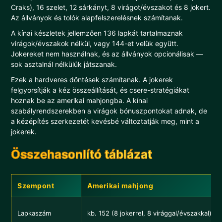
Craks), 16 szelet, 12 sárkányt, 8 virágot/évszakot és 8 jokert.
Az állványok és tolók alapfelszerelésnek számítanak.
A kínai készletek jellemzően 136 lapkát tartalmaznak
virágok/évszakok nélkül, vagy 144-et velük együtt.
Jokereket nem használnak, és az állványok opcionálisak —
sok asztalnál nélkülük játszanak.
Ezek a hardveres döntések számítanak. A jokerek
felgyorsítják a kéz összeállítását, és csere-stratégiákat
hoznak be az amerikai mahjongba. A kínai
szabályrendszerekben a virágok bónuszpontokat adnak, de
a kézépítés szerkezetét kevésbé változtatják meg, mint a
jokerek.
Összehasonlító táblázat
Szempont
Amerikai mahjong
Lapkaszám
kb. 152 (8 jokerrel, 8 virággal/évszakkal)