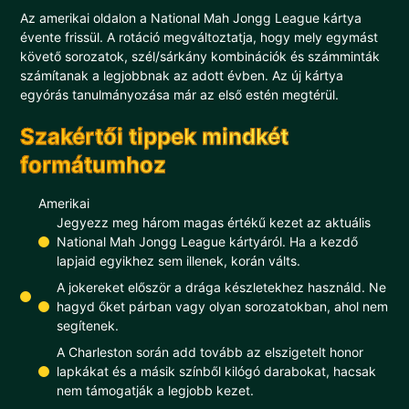
Az amerikai oldalon a National Mah Jongg League kártya
évente frissül. A rotáció megváltoztatja, hogy mely egymást
követő sorozatok, szél/sárkány kombinációk és számminták
számítanak a legjobbnak az adott évben. Az új kártya
egyórás tanulmányozása már az első estén megtérül.
Szakértői tippek mindkét
formátumhoz
Amerikai
Jegyezz meg három magas értékű kezet az aktuális
National Mah Jongg League kártyáról. Ha a kezdő
lapjaid egyikhez sem illenek, korán válts.
A jokereket először a drága készletekhez használd. Ne
hagyd őket párban vagy olyan sorozatokban, ahol nem
segítenek.
A Charleston során add tovább az elszigetelt honor
lapkákat és a másik színből kilógó darabokat, hacsak
nem támogatják a legjobb kezet.