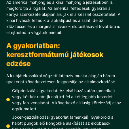
Az amerikai mahjong és a kínai mahjong a jelzésekben is
megfordítja a logikát. Az amerikai felfedések gyakran a
kártya szerkezete alapján árulják el a készlet összetételét. A
kínai hívások felfedik a lapkatípust és a színt, de az
időzítéssel és a marginális hívások elutasításával továbbra is
elrejtheted a végjáték mintáit.
A gyakorlatban:
keresztformátumú játékosok
edzése
A klubjátékosokkal végzett intenzív munka alapján három
gyakorlat következetesen felgyorsítja az alkalmazkodást:
Célpriorizálási gyakorlat: Az első húzás után (amerikai)
vagy két kör után (kínai) írd fel a két legjobb kezedet
vagy fan-vonaladat. A következő ciklusig köteleződj el az
egyik mellett.
Joker-gazdálkodási gyakorlat (amerikai): Gyakorold a
halott pungok élő kongokká alakítását az eldobások