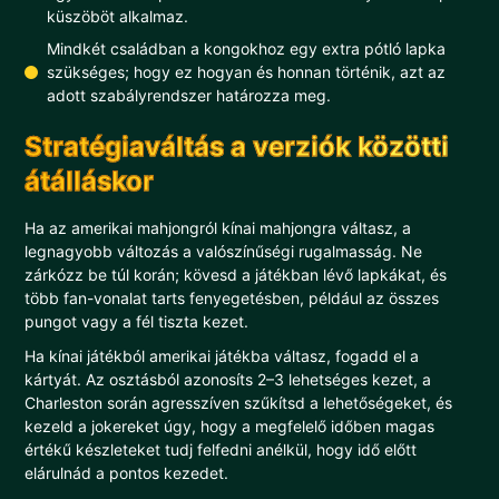
küszöböt alkalmaz.
Mindkét családban a kongokhoz egy extra pótló lapka
szükséges; hogy ez hogyan és honnan történik, azt az
adott szabályrendszer határozza meg.
Stratégiaváltás a verziók közötti
átálláskor
Ha az amerikai mahjongról kínai mahjongra váltasz, a
legnagyobb változás a valószínűségi rugalmasság. Ne
zárkózz be túl korán; kövesd a játékban lévő lapkákat, és
több fan-vonalat tarts fenyegetésben, például az összes
pungot vagy a fél tiszta kezet.
Ha kínai játékból amerikai játékba váltasz, fogadd el a
kártyát. Az osztásból azonosíts 2–3 lehetséges kezet, a
Charleston során agresszíven szűkítsd a lehetőségeket, és
kezeld a jokereket úgy, hogy a megfelelő időben magas
értékű készleteket tudj felfedni anélkül, hogy idő előtt
elárulnád a pontos kezedet.