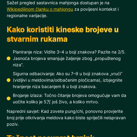
Sažet pregled sastavnica mahjonga dostupan je na
Wikipedijinom članku o mahjongu
za povijesni kontekst i
regionalne varijacije.
Kako koristiti kineske brojeve u
stvarnim rukama
Planiranje niza: Vidite 3–4 u boji znakova? Pazite na 2/5.
Jasnoća brojeva smanjuje žaljenje zbog „propuštenog
niza”.
Sigurna odbacivanja: Ako su 7–9 u boji znakova „vrući”
(vidljivi u meldovima/odbačenim pločicama), izbjegnite
hranjenje niza bacanjem 8 u boji znakova.
Brojanje izlaza: Točno čitanje brojeva omogućuje vam da
uočite koliko je 5万 još živo, a koliko mrtvo.
Napredni savjet: Kad zovete pung/chi, ponovno provjerite
broj prije otkrivanja meldova kako biste spriječili neispravan
poziv.