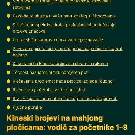
Što početnici trebaju znati o fontovima, stilovima i
setovima
Kako se to uklapa u vašu ranu strategiju i bodovanje
Stručna perspektiva: kako profesionalci podučavaju
brojeve znakova
U praksi: što zapravo ubrzava prepoznavanje
Povezana pismenost pločica: počasne pločice nasuprot
bojama
Kako koristiti kineske brojeve u stvarnim rukama
Točnost nasuprot brzini: odmjeren put
Rješavanje problema: kada pločica izgleda "čudno"
Rječnik za početnike za brzi pregled
Brze vizualne mnemotehnike kojima možete vjerovati
Ključne poruke
Kineski brojevi na mahjong
pločicama: vodič za početnike 1–9