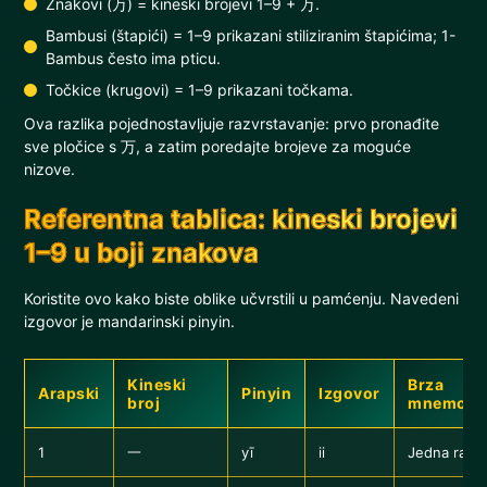
Znakovi (万) = kineski brojevi 1–9 + 万.
Bambusi (štapići) = 1–9 prikazani stiliziranim štapićima; 1-
Bambus često ima pticu.
Točkice (krugovi) = 1–9 prikazani točkama.
Ova razlika pojednostavljuje razvrstavanje: prvo pronađite
sve pločice s 万, a zatim poredajte brojeve za moguće
nizove.
Referentna tablica: kineski brojevi
1–9 u boji znakova
Koristite ovo kako biste oblike učvrstili u pamćenju. Navedeni
izgovor je mandarinski pinyin.
Kineski
Brza
Arapski
Pinyin
Izgovor
broj
mnemote
1
一
yī
ii
Jedna ravna