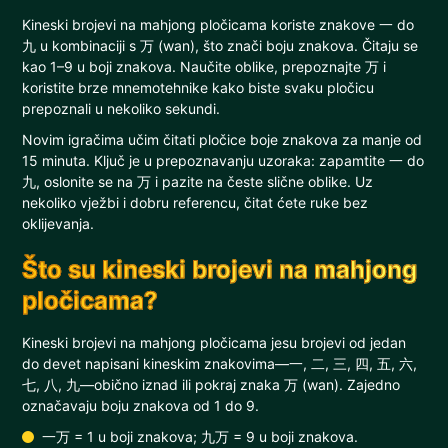
Kineski brojevi na mahjong pločicama koriste znakove 一 do
九 u kombinaciji s 万 (wan), što znači boju znakova. Čitaju se
kao 1–9 u boji znakova. Naučite oblike, prepoznajte 万 i
koristite brze mnemotehnike kako biste svaku pločicu
prepoznali u nekoliko sekundi.
Novim igračima učim čitati pločice boje znakova za manje od
15 minuta. Ključ je u prepoznavanju uzoraka: zapamtite 一 do
九, oslonite se na 万 i pazite na česte slične oblike. Uz
nekoliko vježbi i dobru referencu, čitat ćete ruke bez
oklijevanja.
Što su kineski brojevi na mahjong
pločicama?
Kineski brojevi na mahjong pločicama jesu brojevi od jedan
do devet napisani kineskim znakovima—一, 二, 三, 四, 五, 六,
七, 八, 九—obično iznad ili pokraj znaka 万 (wan). Zajedno
označavaju boju znakova od 1 do 9.
一万 = 1 u boji znakova; 九万 = 9 u boji znakova.