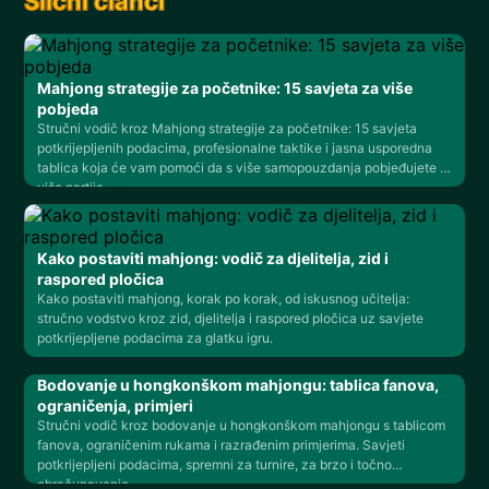
Slični članci
Mahjong strategije za početnike: 15 savjeta za više
pobjeda
Stručni vodič kroz Mahjong strategije za početnike: 15 savjeta
potkrijepljenih podacima, profesionalne taktike i jasna usporedna
tablica koja će vam pomoći da s više samopouzdanja pobjeđujete u
više partija.
Kako postaviti mahjong: vodič za djelitelja, zid i
raspored pločica
Kako postaviti mahjong, korak po korak, od iskusnog učitelja:
stručno vodstvo kroz zid, djelitelja i raspored pločica uz savjete
potkrijepljene podacima za glatku igru.
Bodovanje u hongkonškom mahjongu: tablica fanova,
ograničenja, primjeri
Stručni vodič kroz bodovanje u hongkonškom mahjongu s tablicom
fanova, ograničenim rukama i razrađenim primjerima. Savjeti
potkrijepljeni podacima, spremni za turnire, za brzo i točno
obračunavanje.