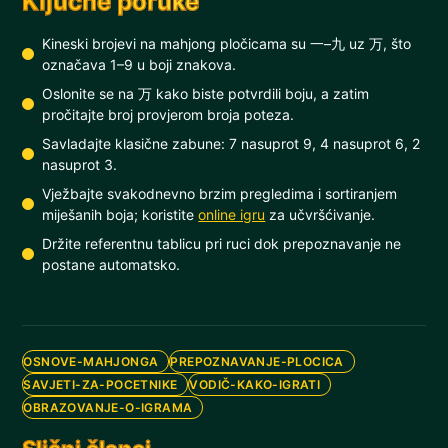
Ključne poruke
Kineski brojevi na mahjong pločicama su 一–九 uz 万, što
označava 1–9 u boji znakova.
Oslonite se na 万 kako biste potvrdili boju, a zatim
pročitajte broj provjerom broja poteza.
Savladajte klasične zabune: 7 nasuprot 9, 4 nasuprot 6, 2
nasuprot 3.
Vježbajte svakodnevno brzim pregledima i sortiranjem
miješanih boja; koristite
online igru
za učvršćivanje.
Držite referentnu tablicu pri ruci dok prepoznavanje ne
postane automatsko.
OSNOVE-MAHJONGA
PREPOZNAVANJE-PLOCICA
SAVJETI-ZA-POCETNIKE
VODIČ-KAKO-IGRATI
OBRAZOVANJE-O-IGRAMA