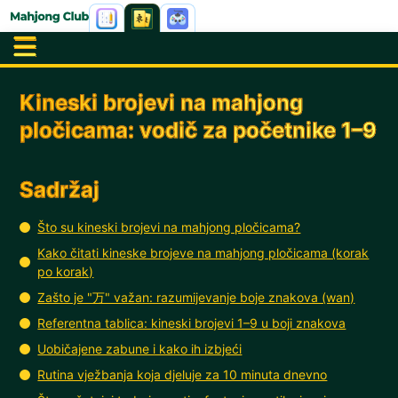
Kineski brojevi na mahjong
pločicama: vodič za početnike 1–9
Sadržaj
Što su kineski brojevi na mahjong pločicama?
Kako čitati kineske brojeve na mahjong pločicama (korak
po korak)
Zašto je "万" važan: razumijevanje boje znakova (wan)
Referentna tablica: kineski brojevi 1–9 u boji znakova
Uobičajene zabune i kako ih izbjeći
Rutina vježbanja koja djeluje za 10 minuta dnevno