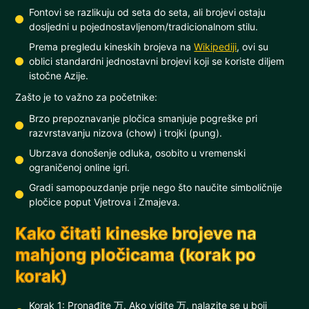
Fontovi se razlikuju od seta do seta, ali brojevi ostaju
dosljedni u pojednostavljenom/tradicionalnom stilu.
Prema pregledu kineskih brojeva na
Wikipediji
, ovi su
oblici standardni jednostavni brojevi koji se koriste diljem
istočne Azije.
Zašto je to važno za početnike:
Brzo prepoznavanje pločica smanjuje pogreške pri
razvrstavanju nizova (chow) i trojki (pung).
Ubrzava donošenje odluka, osobito u vremenski
ograničenoj online igri.
Gradi samopouzdanje prije nego što naučite simboličnije
pločice poput Vjetrova i Zmajeva.
Kako čitati kineske brojeve na
mahjong pločicama (korak po
korak)
Korak 1: Pronađite 万. Ako vidite 万, nalazite se u boji