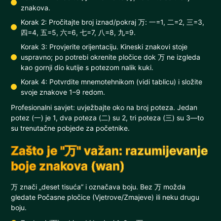
znakova.
Korak 2: Pročitajte broj iznad/pokraj 万: 一=1, 二=2, 三=3,
四=4, 五=5, 六=6, 七=7, 八=8, 九=9.
Korak 3: Provjerite orijentaciju. Kineski znakovi stoje
uspravno; po potrebi okrenite pločice dok 万 ne izgleda
kao gornji dio kutije s potezom nalik kuki.
Korak 4: Potvrdite mnemotehnikom (vidi tablicu) i složite
svoje znakove 1–9 redom.
Profesionalni savjet: uvježbajte oko na broj poteza. Jedan
potez (一) je 1, dva poteza (二) su 2, tri poteza (三) su 3—to
su trenutačne pobjede za početnike.
Zašto je "万" važan: razumijevanje
boje znakova (wan)
万 znači „deset tisuća” i označava boju. Bez 万 možda
gledate Počasne pločice (Vjetrove/Zmajeve) ili neku drugu
boju.