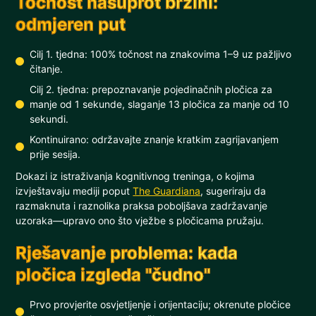
Točnost nasuprot brzini:
odmjeren put
Cilj 1. tjedna: 100% točnost na znakovima 1–9 uz pažljivo
čitanje.
Cilj 2. tjedna: prepoznavanje pojedinačnih pločica za
manje od 1 sekunde, slaganje 13 pločica za manje od 10
sekundi.
Kontinuirano: održavajte znanje kratkim zagrijavanjem
prije sesija.
Dokazi iz istraživanja kognitivnog treninga, o kojima
izvještavaju mediji poput
The Guardiana
, sugeriraju da
razmaknuta i raznolika praksa poboljšava zadržavanje
uzoraka—upravo ono što vježbe s pločicama pružaju.
Rješavanje problema: kada
pločica izgleda "čudno"
Prvo provjerite osvjetljenje i orijentaciju; okrenute pločice