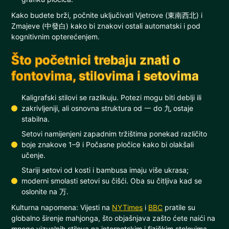
Kako budete brži, počnite uključivati Vjetrove (東南西北) i
Zmajeve (中發白) kako bi znakovi ostali automatski i pod
kognitivnim opterećenjem.
Što početnici trebaju znati o
fontovima, stilovima i setovima
Kaligrafski stilovi se razlikuju. Potezi mogu biti deblji ili
zakrivljeniji, ali osnovna struktura od 一 do 九 ostaje
stabilna.
Setovi namijenjeni zapadnim tržištima ponekad različito
boje znakove 1–9 i Počasne pločice kako bi olakšali
učenje.
Stariji setovi od kosti i bambusa imaju više ukrasa;
moderni smolasti setovi su čišći. Oba su čitljiva kad se
oslonite na 万.
Kulturna napomena: Vijesti na
NYTimes
i
BBC
pratile su
globalno širenje mahjonga, što objašnjava zašto ćete naići na
mnogo vizualnih stilova na internetskim i fizičkim stolovima.