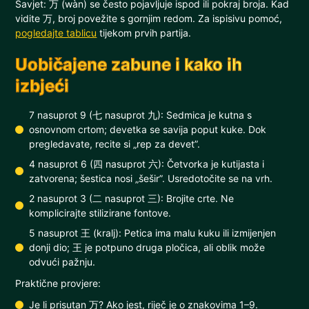
Savjet: 万 (wàn) se često pojavljuje ispod ili pokraj broja. Kad
vidite 万, broj povežite s gornjim redom. Za ispisivu pomoć,
pogledajte tablicu
tijekom prvih partija.
Uobičajene zabune i kako ih
izbjeći
7 nasuprot 9 (七 nasuprot 九): Sedmica je kutna s
osnovnom crtom; devetka se savija poput kuke. Dok
pregledavate, recite si „rep za devet”.
4 nasuprot 6 (四 nasuprot 六): Četvorka je kutijasta i
zatvorena; šestica nosi „šešir”. Usredotočite se na vrh.
2 nasuprot 3 (二 nasuprot 三): Brojite crte. Ne
komplicirajte stilizirane fontove.
5 nasuprot 王 (kralj): Petica ima malu kuku ili izmijenjen
donji dio; 王 je potpuno druga pločica, ali oblik može
odvući pažnju.
Praktične provjere:
Je li prisutan 万? Ako jest, riječ je o znakovima 1–9.