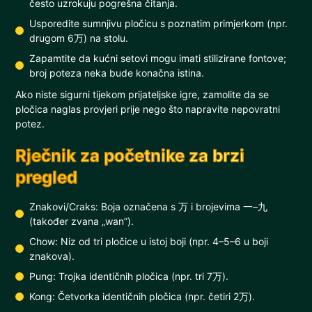
često uzrokuju pogrešna čitanja.
Usporedite sumnjivu pločicu s poznatim primjerkom (npr.
drugom 6万) na stolu.
Zapamtite da kućni setovi mogu imati stilizirane fontove;
broj poteza neka bude konačna istina.
Ako niste sigurni tijekom prijateljske igre, zamolite da se
pločica naglas provjeri prije nego što napravite nepovratni
potez.
Rječnik za početnike za brzi
pregled
Znakovi/Craks: Boja označena s 万 i brojevima 一–九
(također zvana „wan”).
Chow: Niz od tri pločice u istoj boji (npr. 4–5–6 u boji
znakova).
Pung: Trojka identičnih pločica (npr. tri 7万).
Kong: Četvorka identičnih pločica (npr. četiri 2万).