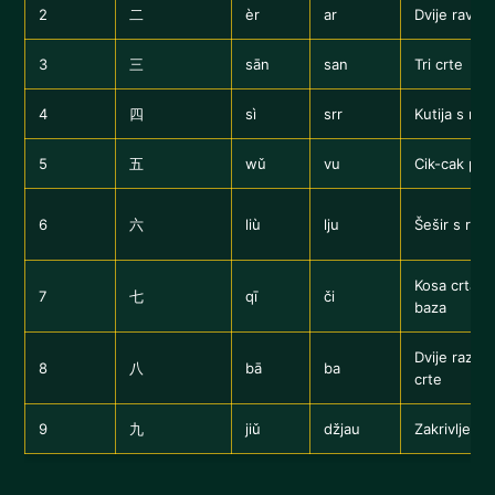
2
二
èr
ar
Dvije ravne
3
三
sān
san
Tri crte
4
四
sì
srr
Kutija s no
5
五
wǔ
vu
Cik-cak pa 
6
六
liù
lju
Šešir s re
Kosa crta +
7
七
qī
či
baza
Dvije razdv
8
八
bā
ba
crte
9
九
jiǔ
džjau
Zakrivljeni 