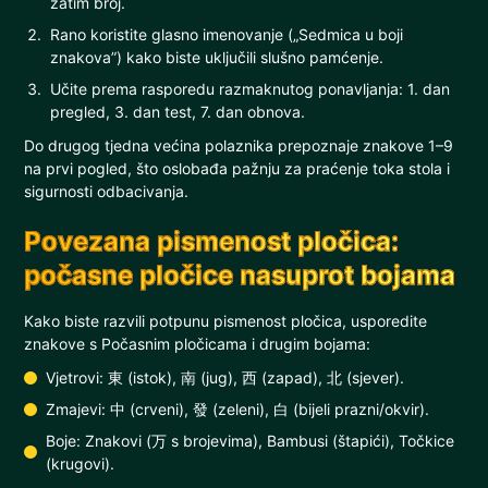
zatim broj.
Rano koristite glasno imenovanje („Sedmica u boji
znakova”) kako biste uključili slušno pamćenje.
Učite prema rasporedu razmaknutog ponavljanja: 1. dan
pregled, 3. dan test, 7. dan obnova.
Do drugog tjedna većina polaznika prepoznaje znakove 1–9
na prvi pogled, što oslobađa pažnju za praćenje toka stola i
sigurnosti odbacivanja.
Povezana pismenost pločica:
počasne pločice nasuprot bojama
Kako biste razvili potpunu pismenost pločica, usporedite
znakove s Počasnim pločicama i drugim bojama:
Vjetrovi: 東 (istok), 南 (jug), 西 (zapad), 北 (sjever).
Zmajevi: 中 (crveni), 發 (zeleni), 白 (bijeli prazni/okvir).
Boje: Znakovi (万 s brojevima), Bambusi (štapići), Točkice
(krugovi).