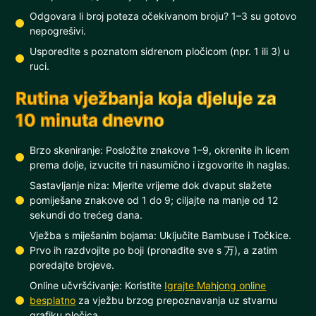
Odgovara li broj poteza očekivanom broju? 1–3 su gotovo
nepogrešivi.
Usporedite s poznatom sidrenom pločicom (npr. 1 ili 3) u
ruci.
Rutina vježbanja koja djeluje za
10 minuta dnevno
Brzo skeniranje: Posložite znakove 1–9, okrenite ih licem
prema dolje, izvucite tri nasumično i izgovorite ih naglas.
Sastavljanje niza: Mjerite vrijeme dok dvaput slažete
pomiješane znakove od 1 do 9; ciljajte na manje od 12
sekundi do trećeg dana.
Vježba s miješanim bojama: Uključite Bambuse i Točkice.
Prvo ih razdvojite po boji (pronađite sve s 万), a zatim
poredajte brojeve.
Online učvršćivanje: Koristite
Igrajte Mahjong online
besplatno
za vježbu brzog prepoznavanja uz stvarnu
grafiku pločica.