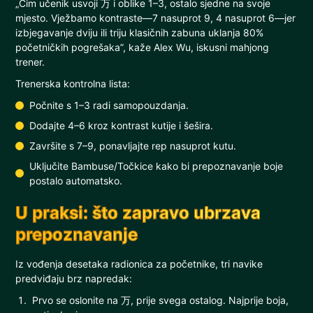
„Čim učenik usvoji 万 i oblike 1–3, ostalo sjedne na svoje
mjesto. Vježbamo kontraste—7 nasuprot 9, 4 nasuprot 6—jer
izbjegavanje dviju ili triju klasičnih zabuna uklanja 80%
početničkih pogrešaka”, kaže Alex Wu, iskusni mahjong
trener.
Trenerska kontrolna lista:
Počnite s 1–3 radi samopouzdanja.
Dodajte 4–6 kroz kontrast kutije i šešira.
Završite s 7–9, ponavljajte rep nasuprot kutu.
Uključite Bambuse/Točkice kako bi prepoznavanje boje
postalo automatsko.
U praksi: što zapravo ubrzava
prepoznavanje
Iz vođenja desetaka radionica za početnike, tri navike
predviđaju brz napredak:
Prvo se oslonite na 万, prije svega ostalog. Najprije boja,