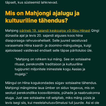
täpselt, kus süsteemid lahknevad.
Mis on Mahjongi ajalugu ja
kultuuriline tähendus?
Mahjong
pärineb 19. sajandi keskpaiga või lõpu Hiinast
Qingi
dünastia ajal ja levis 20. sajandi alguses koos hiina
diasporaaga rahvusvaheliselt. Selle juured seostuvad
varasemate Hiina kaardi- ja doomino-mängudega, kuigi
ajaloolased vaidlevad endiselt selle täpse päritoluloo üle.
"Mahjong on rohkem kui mäng. See on sotsiaalne
rituaal, perekondlik traditsioon ja kultuuriline
tugipunkt miljonitele inimestele kogu Aasias ja
mujalgi."
Mängul on Hiina kogukondades sügav sotsiaalne tähendus.
Mahjongi mängimine laua ümber on siduv tegevus, mis on
seotud perekondlike koosviibimiste, pühade ja naabruskonna
eluga. Just see sotsiaalne roll selgitab, miks mäng püsis ja
levis isegi siis, kui meelelahutusvõimalusi tuli juurde. Asi ei ole