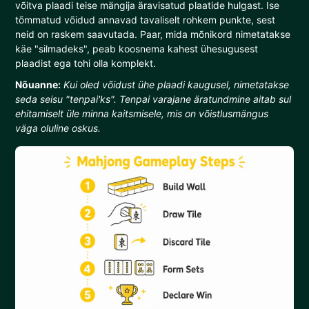
võitva plaadi teise mängija äravisatud plaatide hulgast. Ise
tõmmatud võidud annavad tavaliselt rohkem punkte, sest
neid on raskem saavutada. Paar, mida mõnikord nimetatakse
käe "silmadeks", peab koosnema kahest ühesugusest
plaadist ega tohi olla komplekt.
Nõuanne:
Kui oled võidust ühe plaadi kaugusel, nimetatakse
seda seisu "tenpai'ks". Tenpai varajane äratundmine aitab sul
ehitamiselt üle minna kaitsmisele, mis on võistlusmängus
väga oluline oskus.