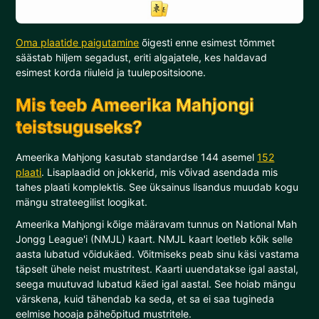
Oma plaatide paigutamine
õigesti enne esimest tõmmet
säästab hiljem segadust, eriti algajatele, kes haldavad
esimest korda riiuleid ja tuulepositsioone.
Mis teeb Ameerika Mahjongi
teistsuguseks?
Ameerika Mahjong kasutab standardse 144 asemel
152
plaati
. Lisaplaadid on jokkerid, mis võivad asendada mis
tahes plaati komplektis. See üksainus lisandus muudab kogu
mängu strateegilist loogikat.
Ameerika Mahjongi kõige määravam tunnus on National Mah
Jongg League'i (NMJL) kaart. NMJL kaart loetleb kõik selle
aasta lubatud võidukäed. Võitmiseks peab sinu käsi vastama
täpselt ühele neist mustritest. Kaarti uuendatakse igal aastal,
seega muutuvad lubatud käed igal aastal. See hoiab mängu
värskena, kuid tähendab ka seda, et sa ei saa tugineda
eelmise hooaja päheõpitud mustritele.