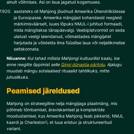
ainult võitmises. Asi on laua jagatud kogemuses.
aastateks oli Mahjong jõudnud Ameerika Ühendriikidesse
ja Euroopasse. Ameerika mängijad kohandasid reegleid
märkimisväärselt, luues lõpuks NMJL-i juhitud formaadi,
mida mängitakse tänapäevalgi. Veebiplatvormid on seda
ulatust veelgi laiendanud, võimaldades mängijatel
harjutada ja võistelda ilma füüsilise laua või neljaliikmelise
seltskonnata.
Nõuanne:
Kui tahad mõista Mahjongi kultuurilist kaalu, loe
enne reeglite õppimist selle
Qingi dünastia päritolu
. Ajalugu
muudab mängu sotsiaalsed rituaalid tahtlikuks, mitte
juhuslikuks.
Peamised järeldused
Mahjong on strateegiline nelja mängijaga plaatmäng, mis
põhineb tõmbamisel, äraviskamisel ja komplektide
moodustamisel, kus Ameerika Mahjong lisab jokkerid, NMJL
kaardi ja Charleston'i, et luua eristuv ja struktureeritud
variant.