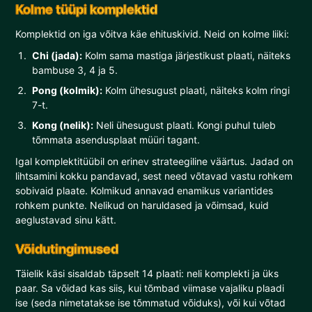
Kolme tüüpi komplektid
Komplektid on iga võitva käe ehituskivid. Neid on kolme liiki:
Chi (jada):
Kolm sama mastiga järjestikust plaati, näiteks
bambuse 3, 4 ja 5.
Pong (kolmik):
Kolm ühesugust plaati, näiteks kolm ringi
7-t.
Kong (nelik):
Neli ühesugust plaati. Kongi puhul tuleb
tõmmata asendusplaat müüri tagant.
Igal komplektitüübil on erinev strateegiline väärtus. Jadad on
lihtsamini kokku pandavad, sest need võtavad vastu rohkem
sobivaid plaate. Kolmikud annavad enamikus variantides
rohkem punkte. Nelikud on haruldased ja võimsad, kuid
aeglustavad sinu kätt.
Võidutingimused
Täielik käsi sisaldab täpselt 14 plaati: neli komplekti ja üks
paar. Sa võidad kas siis, kui tõmbad viimase vajaliku plaadi
ise (seda nimetatakse ise tõmmatud võiduks), või kui võtad