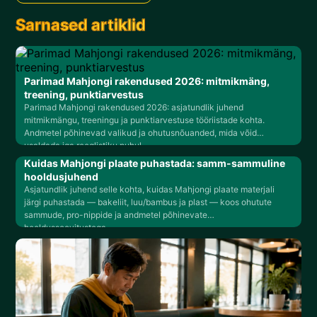
Sarnased artiklid
Parimad Mahjongi rakendused 2026: mitmikmäng,
treening, punktiarvestus
Parimad Mahjongi rakendused 2026: asjatundlik juhend
mitmikmängu, treeningu ja punktiarvestuse tööriistade kohta.
Andmetel põhinevad valikud ja ohutusnõuanded, mida võid
usaldada iga reeglistiku puhul.
Kuidas Mahjongi plaate puhastada: samm-sammuline
hooldusjuhend
Asjatundlik juhend selle kohta, kuidas Mahjongi plaate materjali
järgi puhastada — bakeliit, luu/bambus ja plast — koos ohutute
sammude, pro-nippide ja andmetel põhinevate
hooldussoovitustega.