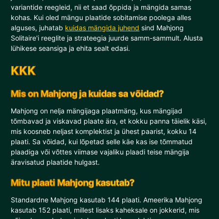
variantide reegleid, nii et saad õppida ja mängida samas
kohas. Kui oled mängu plaatide sobitamise poolega alles
alguses, juhatab
kuidas mängida juhend
sind Mahjong
Solitaire'i reeglite ja strateegia juurde samm-sammult. Alusta
lühikese seansiga ja ehita sealt edasi.
KKK
Mis on Mahjong ja kuidas sa võidad?
Mahjong on nelja mängijaga plaatmäng, kus mängijad
tõmbavad ja viskavad plaate ära, et kokku panna täielik käsi,
mis koosneb neljast komplektist ja ühest paarist, kokku 14
plaati. Sa võidad, kui lõpetad selle käe kas ise tõmmatud
plaadiga või võttes viimase vajaliku plaadi teise mängija
äravisatud plaatide hulgast.
Mitu plaati Mahjong kasutab?
Standardne Mahjong kasutab 144 plaati. Ameerika Mahjong
kasutab 152 plaati, millest lisaks kaheksale on jokkerid, mis