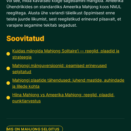
või see, mida kavatsed kõige sagedamini mängida. Ameerika
Ühendriikides on standardiks Ameerika Mahjong koos NMJL
reeglitega. Alusta ühe variandi täielikust õppimisest enne
teiste juurde liikumist, sest reeglistikud erinevad piisavalt, et
varajane segamine tekitab segadust.
Soovitatud
Kuidas mängida Mahjong Solitaire'i — reeglid, plaadid ja
strateegia
Mahjongi mänguversioonid: peamised erinevused
selgitatud
Mahjongi plaatide tähendused: juhend mastide, auhindade
ja lillede kohta
Hiina Mahjong vs Ameerika Mahjong: reeglid, plaadid,
punktiarvestus
MIS ON MAHJONG SELGITUS