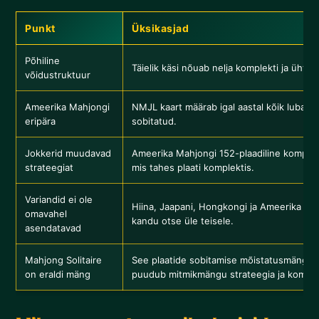
Punkt
Üksikasjad
Põhiline
Täielik käsi nõuab nelja komplekti ja ühte p
võidustruktuur
Ameerika Mahjongi
NMJL kaart määrab igal aastal kõik lubatu
eripära
sobitatud.
Jokkerid muudavad
Ameerika Mahjongi 152-plaadiline komplek
strateegiat
mis tahes plaati komplektis.
Variandid ei ole
Hiina, Jaapani, Hongkongi ja Ameerika reeg
omavahel
kandu otse üle teisele.
asendatavad
Mahjong Solitaire
See plaatide sobitamise mõistatusmäng jag
on eraldi mäng
puudub mitmikmängu strateegia ja kompl