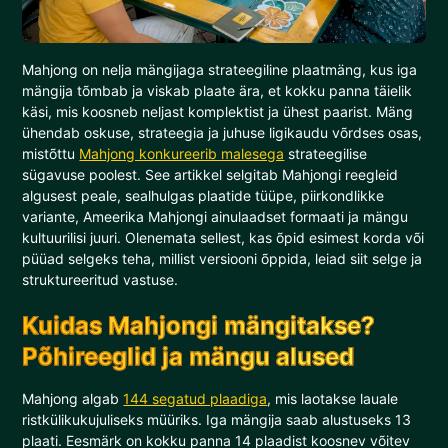
Mahjong on nelja mängijaga strateegiline plaatmäng, kus iga
mängija tõmbab ja viskab plaate ära, et kokku panna täielik
käsi, mis koosneb neljast komplektist ja ühest paarist. Mäng
ühendab oskuse, strateegia ja juhuse ligikaudu võrdses osas,
mistõttu
Mahjong konkureerib malesega
strateegilise
sügavuse poolest. See artikkel selgitab Mahjongi reegleid
algusest peale, sealhulgas plaatide tüüpe, piirkondlikke
variante, Ameerika Mahjongi ainulaadset formaati ja mängu
kultuurilisi juuri. Olenemata sellest, kas õpid esimest korda või
püüad selgeks teha, millist versiooni õppida, leiad siit selge ja
struktureeritud vastuse.
Kuidas Mahjongi mängitakse?
Põhireeglid ja mängu alused
Mahjong algab
144 segatud plaadiga
, mis laotakse lauale
ristkülikukujuliseks müüriks. Iga mängija saab alustuseks 13
plaati. Eesmärk on kokku panna 14 plaadist koosnev võitev