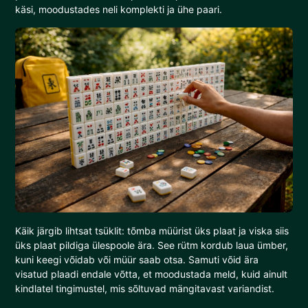
käsi, moodustades neli komplekti ja ühe paari.
Käik järgib lihtsat tsüklit: tõmba müürist üks plaat ja viska siis
üks plaat pildiga ülespoole ära. See rütm kordub laua ümber,
kuni keegi võidab või müür saab otsa. Samuti võid ära
visatud plaadi endale võtta, et moodustada meld, kuid ainult
kindlatel tingimustel, mis sõltuvad mängitavast variandist.