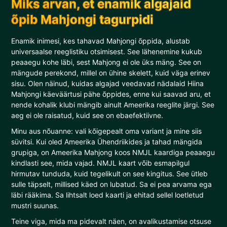
Miks arvan, et enamik algajaid
õpib Mahjongi tagurpidi
Enamik inimesi, kes tahavad Mahjongi õppida, alustab
universaalse reeglistiku otsimisest. See lähenemine kukub
peaaegu kohe läbi, sest Mahjong ei ole üks mäng. See on
mängude perekond, millel on ühine skelett, kuid väga erinev
sisu. Olen näinud, kuidas algajad veedavad nädalaid Hiina
Mahjongi käeväärtusi pähe õppides, enne kui saavad aru, et
nende kohalik klubi mängib ainult Ameerika reeglite järgi. See
aeg ei ole raisatud, kuid see on ebaefektiivne.
Minu aus nõuanne: vali kõigepealt oma variant ja mine siis
süvitsi. Kui oled Ameerika Ühendriikides ja tahad mängida
grupiga, on Ameerika Mahjong koos NMJL kaardiga peaaegu
kindlasti see, mida vajad. NMJL kaart võib esmapilgul
hirmutav tunduda, kuid tegelikult on see kingitus. See ütleb
sulle täpselt, millised käed on lubatud. Sa ei pea arvama ega
läbi rääkima. Sa lihtsalt loed kaarti ja ehitad sellel loetletud
mustri suunas.
Teine viga, mida ma pidevalt näen, on avalikustamise otsuse