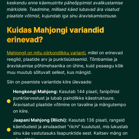
keskendu enne käemustrite päheõppimist avalikustamise
märkidele. Teadmine, millised käed lubavad ära visatud
plaatide võtmist, kujundab iga sinu äraviskamisotsuse.
Kuidas Mahjongi variandid
erinevad?
Mahjongil on mitu piirkondlikku varianti
, millel on erinevad
reeglid, plaatide arv ja punktisüsteemid. Tõmbamise ja
äraviskamise põhimehaanika on ühine, kuid peaaegu kõik
muu muutub sõltuvalt sellest, kus mängid.
Siin on peamiste variantide kiire ülevaade:
Hongkongi Mahjong:
Kasutab 144 plaati, fanipõhist
punktiarvestust ja lubab paindlikke käestruktuure.
Äravisatud plaatide võtmine on tavaline ja mängutempo
on kiire.
Jaapani Mahjong (Riichi):
Kasutab 136 plaati, rangeid
käenõudeid ja ainulaadset "riichi" kuulutust, mis lukustab
sinu käe vastutasuks lisapunktide eest. Kaitsev mäng on