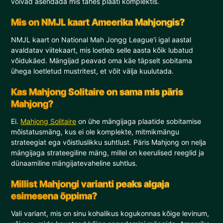
võivad asendada mis tahes plaati komplektis.
Mis on NMJL kaart Ameerika Mahjongis?
NMJL kaart on National Mah Jongg League'i igal aastal
avaldatav viitekaart, mis loetleb selle aasta kõik lubatud
võidukäed. Mängijad peavad oma käe täpselt sobitama
ühega loetletud mustritest, et võit välja kuulutada.
Kas Mahjong Solitaire on sama mis päris
Mahjong?
Ei.
Mahjong Solitaire
on ühe mängijaga plaatide sobitamise
mõistatusmäng, kus ei ole komplekte, mitmikmängu
strateegiat ega võistluslikku suhtlust. Päris Mahjong on nelja
mängijaga strateegiline mäng, millel on keerulised reeglid ja
dünaamiline mängijatevaheline suhtlus.
Millist Mahjongi varianti peaks algaja
esimesena õppima?
Vali variant, mis on sinu kohalikus kogukonnas kõige levinum,