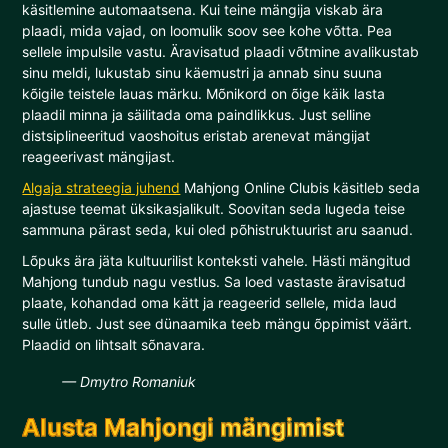
käsitlemine automaatsena. Kui teine mängija viskab ära
plaadi, mida vajad, on loomulik soov see kohe võtta. Pea
sellele impulsile vastu. Äravisatud plaadi võtmine avalikustab
sinu meldi, lukustab sinu käemustri ja annab sinu suuna
kõigile teistele lauas märku. Mõnikord on õige käik lasta
plaadil minna ja säilitada oma paindlikkus. Just selline
distsiplineeritud vaoshoitus eristab arenevat mängijat
reageerivast mängijast.
Algaja strateegia juhend
Mahjong Online Clubis käsitleb seda
ajastuse teemat üksikasjalikult. Soovitan seda lugeda teise
sammuna pärast seda, kui oled põhistruktuurist aru saanud.
Lõpuks ära jäta kultuurilist konteksti vahele. Hästi mängitud
Mahjong tundub nagu vestlus. Sa loed vastaste äravisatud
plaate, kohandad oma kätt ja reageerid sellele, mida laud
sulle ütleb. Just see dünaamika teeb mängu õppimist väärt.
Plaadid on lihtsalt sõnavara.
— Dmytro Romaniuk
Alusta Mahjongi mängimist