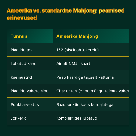
Ameerika vs. standardne Mahjong: peamised
erinevused
Tunnus
Ameerika Mahjong
Plaatide arv
152 (sisaldab jokereid)
Lubatud käed
Ainult NMJL kaart
Käemustrid
Peab kaardiga täpselt kattuma
Plaatide vahetamine
Charleston (enne mängu toimuv vahetus)
Punktiarvestus
Baaspunktid koos kordajatega
Jokkerid
Komplektides lubatud