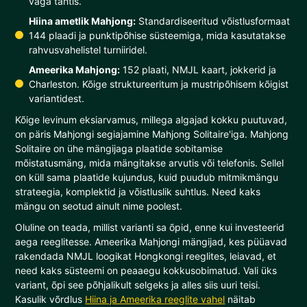
väga tähtis.
Hiina ametlik Mahjong:
Standardiseeritud võistlusformaat
144 plaadi ja punktipõhise süsteemiga, mida kasutatakse
rahvusvahelistel turniiridel.
Ameerika Mahjong:
152 plaati, NMJL kaart, jokkerid ja
Charleston. Kõige struktureeritum ja mustripõhisem kõigist
variantidest.
Kõige levinum eksiarvamus, millega algajad kokku puutuvad,
on päris Mahjongi segiajamine Mahjong Solitaire'iga. Mahjong
Solitaire on ühe mängijaga plaatide sobitamise
mõistatusmäng, mida mängitakse arvutis või telefonis. Sellel
on küll sama plaatide kujundus, kuid puudub mitmikmängu
strateegia, komplektid ja võistluslik suhtlus. Need kaks
mängu on seotud ainult nime poolest.
Oluline on teada, millist varianti sa õpid, enne kui investeerid
aega reeglitesse. Ameerika Mahjongi mängijad, kes püüavad
rakendada NMJL loogikat Hongkongi reeglites, leiavad, et
need kaks süsteemi on peaaegu kokkusobimatud. Vali üks
variant, õpi see põhjalikult selgeks ja alles siis uuri teisi.
Kasulik võrdlus
Hiina ja Ameerika reeglite vahel
näitab