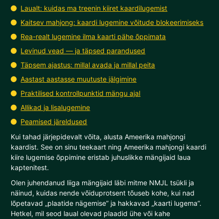
Laualt: kuidas ma treenin kiiret kaardilugemist
Kaitsev mahjong: kaardi lugemine võitude blokeerimiseks
Rea-realt lugemine ilma kaarti pähe õppimata
Levinud vead — ja täpsed parandused
Täpsem ajastus: millal avada ja millal peita
Aastast aastasse muutuste jälgimine
Praktilised kontrollpunktid mängu ajal
Allikad ja lisalugemine
Peamised järeldused
Kui tahad järjepidevalt võita, alusta Ameerika mahjongi
kaardist. See on sinu teekaart ning Ameerika mahjongi kaardi
kiire lugemise õppimine eristab juhuslikke mängijaid laua
kaptenitest.
Olen juhendanud liiga mängijaid läbi mitme NMJL tsükli ja
näinud, kuidas nende võiduprotsent tõuseb kohe, kui nad
lõpetavad „plaatide nägemise” ja hakkavad „kaarti lugema”.
Hetkel, mil seod laual olevad plaadid ühe või kahe