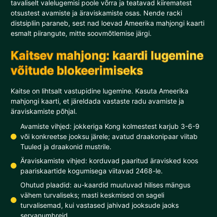
tavaliselt valelugemisi poole võrra ja teatavad kiirematest
otsustest avamiste ja äraviskamiste osas. Nende racki
distsipliin paraneb, sest nad loevad Ameerika mahjongi kaarti
esmalt piirangute, mitte soovmõtlemise järgi.
Kaitsev mahjong: kaardi lugemine
võitude blokeerimiseks
Kaitse on lihtsalt vastupidine lugemine. Kasuta Ameerika
mahjongi kaarti, et järeldada vastaste radu avamiste ja
äraviskamiste põhjal.
Avamiste vihjed: jokkeriga Kong kolmestest karjub 3-6-9
või konkreetse jooksu järele; avatud draakonipaar viitab
Tuuled ja draakonid mustrile.
Äraviskamiste vihjed: korduvad paaritud äravisked koos
paariskaartide kogumisega viitavad 2468-le.
Ohutud plaadid: au-kaardid muutuvad hilises mängus
vähem turvaliseks; masti keskmised on sageli
turvalisemad, kui vastased jahivad jooksude jaoks
servanumbreid.