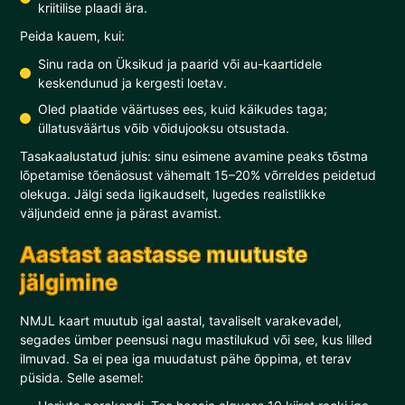
kriitilise plaadi ära.
Peida kauem, kui:
Sinu rada on Üksikud ja paarid või au-kaartidele
keskendunud ja kergesti loetav.
Oled plaatide väärtuses ees, kuid käikudes taga;
üllatusväärtus võib võidujooksu otsustada.
Tasakaalustatud juhis: sinu esimene avamine peaks tõstma
lõpetamise tõenäosust vähemalt 15–20% võrreldes peidetud
olekuga. Jälgi seda ligikaudselt, lugedes realistlikke
väljundeid enne ja pärast avamist.
Aastast aastasse muutuste
jälgimine
NMJL kaart muutub igal aastal, tavaliselt varakevadel,
segades ümber peensusi nagu mastilukud või see, kus lilled
ilmuvad. Sa ei pea iga muudatust pähe õppima, et terav
püsida. Selle asemel: