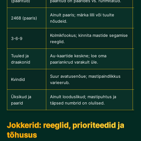
(paaritud)
paaritud on paarides vs. rühmitatud.
Ük
Ainult paaris; märka lilli või tuulte
Tu
2468 (paaris)
nõudeid.
lo
Kolmikfookus; kinnita mastide segamise
3-6-9
Tu
reeglid.
Tuuled ja
Au-kaartide keskne; loe oma
Ko
draakonid
paariankrud varakult üle.
ka
Suur avatusenõue; mastipaindlikkus
Su
Kvindid
varieerub.
4 
Üksikud ja
Ainult looduslikud; mastipuhtus ja
Jo
paarid
täpsed numbrid on olulised.
Jokkerid: reeglid, prioriteedid ja
tõhusus