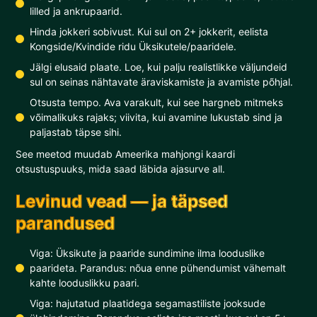
lilled ja ankrupaarid.
Hinda jokkeri sobivust. Kui sul on 2+ jokkerit, eelista
Kongside/Kvindide ridu Üksikutele/paaridele.
Jälgi elusaid plaate. Loe, kui palju realistlikke väljundeid
sul on seinas nähtavate äraviskamiste ja avamiste põhjal.
Otsusta tempo. Ava varakult, kui see hargneb mitmeks
võimalikuks rajaks; viivita, kui avamine lukustab sind ja
paljastab täpse sihi.
See meetod muudab Ameerika mahjongi kaardi
otsustuspuuks, mida saad läbida ajasurve all.
Levinud vead — ja täpsed
parandused
Viga: Üksikute ja paaride sundimine ilma looduslike
paarideta. Parandus: nõua enne pühendumist vähemalt
kahte looduslikku paari.
Viga: hajutatud plaatidega segamastiliste jooksude