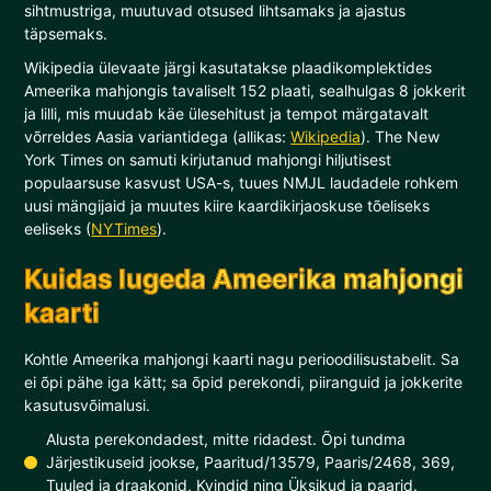
sihtmustriga, muutuvad otsused lihtsamaks ja ajastus
täpsemaks.
Wikipedia ülevaate järgi kasutatakse plaadikomplektides
Ameerika mahjongis tavaliselt 152 plaati, sealhulgas 8 jokkerit
ja lilli, mis muudab käe ülesehitust ja tempot märgatavalt
võrreldes Aasia variantidega (allikas:
Wikipedia
). The New
York Times on samuti kirjutanud mahjongi hiljutisest
populaarsuse kasvust USA-s, tuues NMJL laudadele rohkem
uusi mängijaid ja muutes kiire kaardikirjaoskuse tõeliseks
eeliseks (
NYTimes
).
Kuidas lugeda Ameerika mahjongi
kaarti
Kohtle Ameerika mahjongi kaarti nagu perioodilisustabelit. Sa
ei õpi pähe iga kätt; sa õpid perekondi, piiranguid ja jokkerite
kasutusvõimalusi.
Alusta perekondadest, mitte ridadest. Õpi tundma
Järjestikuseid jookse, Paaritud/13579, Paaris/2468, 369,
Tuuled ja draakonid, Kvindid ning Üksikud ja paarid.