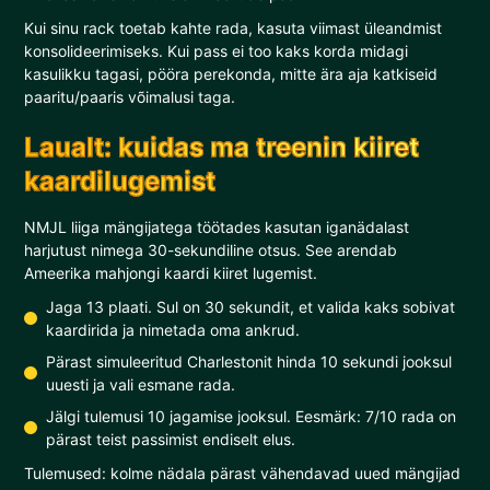
Kui sinu rack toetab kahte rada, kasuta viimast üleandmist
konsolideerimiseks. Kui pass ei too kaks korda midagi
kasulikku tagasi, pööra perekonda, mitte ära aja katkiseid
paaritu/paaris võimalusi taga.
Laualt: kuidas ma treenin kiiret
kaardilugemist
NMJL liiga mängijatega töötades kasutan iganädalast
harjutust nimega 30-sekundiline otsus. See arendab
Ameerika mahjongi kaardi kiiret lugemist.
Jaga 13 plaati. Sul on 30 sekundit, et valida kaks sobivat
kaardirida ja nimetada oma ankrud.
Pärast simuleeritud Charlestonit hinda 10 sekundi jooksul
uuesti ja vali esmane rada.
Jälgi tulemusi 10 jagamise jooksul. Eesmärk: 7/10 rada on
pärast teist passimist endiselt elus.
Tulemused: kolme nädala pärast vähendavad uued mängijad