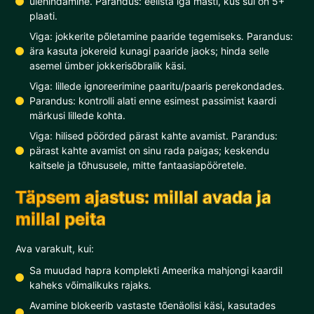
ülehindamine. Parandus: eelista iga masti, kus sul on 5+
plaati.
Viga: jokkerite põletamine paaride tegemiseks. Parandus:
ära kasuta jokereid kunagi paaride jaoks; hinda selle
asemel ümber jokkerisõbralik käsi.
Viga: lillede ignoreerimine paaritu/paaris perekondades.
Parandus: kontrolli alati enne esimest passimist kaardi
märkusi lillede kohta.
Viga: hilised pöörded pärast kahte avamist. Parandus:
pärast kahte avamist on sinu rada paigas; keskendu
kaitsele ja tõhususele, mitte fantaasiapööretele.
Täpsem ajastus: millal avada ja
millal peita
Ava varakult, kui:
Sa muudad hapra komplekti Ameerika mahjongi kaardil
kaheks võimalikuks rajaks.
Avamine blokeerib vastaste tõenäolisi käsi, kasutades