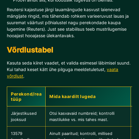
Reutersi kajastuse järgi lauamängude kasvust laienevad
mängijate ringid, mis tähendab rohkem varieeruvust lauas ja
suuremat väärtust põhialustel nagu perekondade kaupa
lugemine (Reuters). Just see stabiilsus teeb mustrilugemise
hooajast hooajasse ülekantavaks.
Võrdlustabel
Kasuta seda kiiret vaadet, et valida esimesel läbimisel suund.
Kui tahad keset kätt ühe pilguga meeldetuletust,
vaata
võrdlust
.
Perekond/rea
Mida kaardilt lugeda
J
tüüp
Järjestikused
Otsi kasvavaid numbreid; kontrolli
Tu
jooksud
mastilukke vs. mis tahes mast.
pa
13579
Ainult paaritud; kontrolli, millised
Mõ