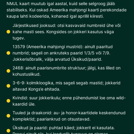
NMJL kaart muutub igal aastal, kuid selle selgroog jääb
stabiilseks. Kui oskad Ameerika mahjongi kaarti perekondade
kaupa lahti kodeerida, kohaned igal aprillil kiiresti.
Järjestikused jooksud: otsi kasvavaid numbreid ühe või
kahe masti sees. Kongsides on jokkeri kasutus väga
tugev.
13579 (Ameerika mahjongi mustrid): ainult paaritud
numbrid; sageli on ankruteks paarid 1/3/5 või 7/9.
Jokkerisõbralik, välja arvatud Üksikud/paarid.
2468: ainult paarisnumbrite struktuur; jälgi, kas lilled on
kohustuslikud.
3-6-9: kolmikloogika, mis sageli segab mastid; jokkerid
aitavad Kongs’e ehitada.
Kvindid: suur jokkerikulu; enne pühendumist loe oma wild-
kaardid üle.
Tuuled ja draakonid: au- ja honor-kaartidele keskendunud
komplektid; paariankrud on otsustavad.
Üksikud ja paarid: puhtad käed; jokkerit ei kasutata.
Proovi ainult siis, kui looduslik tugevus on olemas.