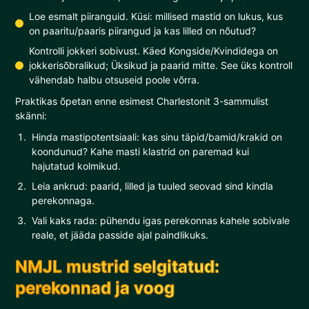
Loe esmalt piiranguid. Küsi: millised mastid on lukus, kus
on paaritu/paaris piirangud ja kas lilled on nõutud?
Kontrolli jokkeri sobivust. Käed Kongside/Kvindidega on
jokkerisõbralikud; Üksikud ja paarid mitte. See üks kontroll
vähendab halbu otsuseid poole võrra.
Praktikas õpetan enne esimest Charlestonit 3-sammulist
skänni:
Hinda mastipotentsiaali: kas sinu täpid/bamid/krakid on
koondunud? Kahe masti klastrid on paremad kui
hajutatud kolmikud.
Leia ankrud: paarid, lilled ja tuuled seovad sind kindla
perekonnaga.
Vali kaks rada: pühendu igas perekonnas kahele sobivale
reale, et jääda passide ajal paindlikuks.
NMJL mustrid selgitatud:
perekonnad ja voog