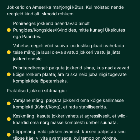
Jokkerid on Ameerika mahjongi kütus. Kui mõistad nende
reegleid kindlalt, skoorid rohkem.
Põhireegel: jokkerid asendavad ainult
Pungides/Kongsides/Kvindides, mitte kunagi Üksikutes
ega Paarides.
Vahetusreegel: võid sobiva loodusliku plaadi vahetada
teise mängija laual oleva avatud jokkeri vastu ja jätta
jokkeri endale.
Prioriteedireegel: paiguta jokkerid sinna, kus nad avavad
kõige rohkem plaate; ära raiska neid juba niigi tugevate
komplektide lõpetamiseks.
Praktilised jokkeri sihtmärgid:
Varajane mäng: paiguta jokkerid oma kõige kallimasse
komplekti (Kvind/Kong), et rada stabiliseerida.
Keskmäng: kasuta jokkerivahetust agressiivselt, et wild-
kaardid oma nõrgimasse komplekti ümber suunata.
Lõppmäng: väldi jokkeri avamist, kui see paljastab sinu
täpse käe; viivita avamisega, kui tempo on võrdne.