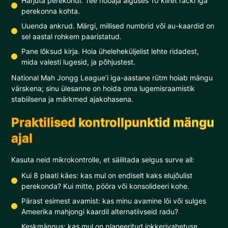
Harjuta perekondi. Tee hooaja alguses 10 kiiret racki iga
perekonna kohta.
Uuenda ankrud. Märgi, millised numbrid või au-kaardid on
sel aastal rohkem paaristatud.
Pane lõksud kirja. Hoia üheleheküljelist lehte ridadest,
mida valesti lugesid, ja põhjustest.
National Mah Jongg League’i iga-aastane rütm hoiab mängu
värskena; sinu ülesanne on hoida oma lugemisraamistik
stabiilsena ja märkmed ajakohasena.
Praktilised kontrollpunktid mängu
ajal
Kasuta neid mikrokontrolle, et säilitada selgus surve all:
Kui 8 plaati käes: kas mul on endiselt kaks elujõulist
perekonda? Kui mitte, pööra või konsolideeri kohe.
Pärast esimest avamist: kas minu avamine lõi või sulges
Ameerika mahjongi kaardil alternatiivseid radu?
Keskmängus: kas mul on planeeritud jokkerivahetuse