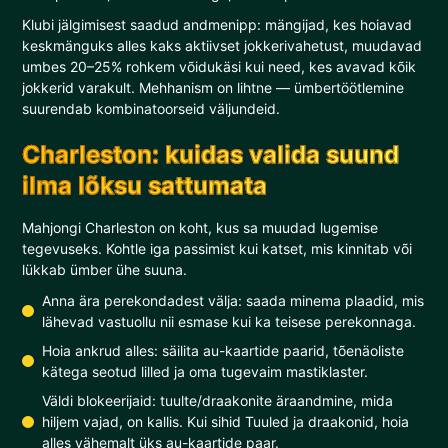
Klubi jälgimisest saadud andmenipp: mängijad, kes hoiavad
keskmänguks alles kaks aktiivset jokkerivahetust, muudavad
umbes 20–25% rohkem võidukäsi kui need, kes avavad kõik
jokkerid varakult. Mehhanism on lihtne — ümbertöötlemine
suurendab kombinatoorseid väljundeid.
Charleston: kuidas valida suund
ilma lõksu sattumata
Mahjongi Charleston on koht, kus sa muudad lugemise
tegevuseks. Kohtle iga passimist kui katset, mis kinnitab või
lükkab ümber ühe suuna.
Anna ära perekondadest välja: saada minema plaadid, mis
lähevad vastuollu nii esmase kui ka teisese perekonnaga.
Hoia ankrud alles: säilita au-kaartide paarid, tõenäoliste
kätega seotud lilled ja oma tugevaim mastiklaster.
Väldi blokeerijaid: tuulte/draakonite äraandmine, mida
hiljem vajad, on kallis. Kui sihid Tuuled ja draakonid, hoia
alles vähemalt üks au-kaartide paar.