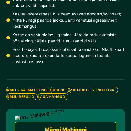
ankrud; väldi hajumist.
Kasuta jokereid seal, kus need avavad Kongsid/Kvindeid;
mitte kunagi paaride jaoks. Jahti vahetusi agressiivselt
keskmängus.
Kaitse on vastupidine lugemine. Järelda radu avamiste
põhjal ning näljuta paarid ja au-kaardid välja.
Hoia hooajast hooajasse stabiilset raamistikku. NMJL kaart
muutub, kuid perekondade kaupa lugemine töötab
aastast aastasse.
AMEERIKA-MAHJONG
JUHEND
MAHJONGI-STRATEEGIA
NMJL-REEGLID
LAUAMÄNGUD
Mängi Mahjongi