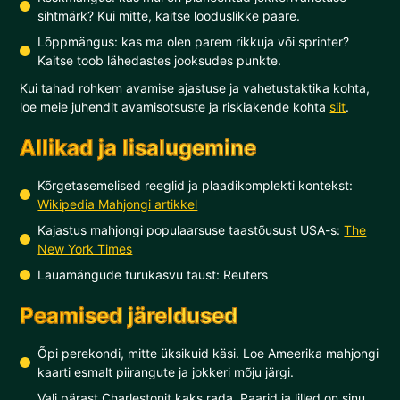
sihtmärk? Kui mitte, kaitse looduslikke paare.
Lõppmängus: kas ma olen parem rikkuja või sprinter?
Kaitse toob lähedastes jooksudes punkte.
Kui tahad rohkem avamise ajastuse ja vahetustaktika kohta,
loe meie juhendit avamisotsuste ja riskiakende kohta
siit
.
Allikad ja lisalugemine
Kõrgetasemelised reeglid ja plaadikomplekti kontekst:
Wikipedia Mahjongi artikkel
Kajastus mahjongi populaarsuse taastõusust USA-s:
The
New York Times
Lauamängude turukasvu taust: Reuters
Peamised järeldused
Õpi perekondi, mitte üksikuid käsi. Loe Ameerika mahjongi
kaarti esmalt piirangute ja jokkeri mõju järgi.
Vali pärast Charlestonit kaks rada. Paarid ja lilled on sinu