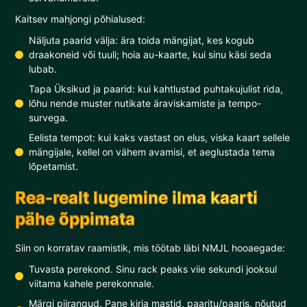
Kaitsev mahjongi põhialused:
Näljuta paarid välja: ära toida mängijat, kes kogub
draakoneid või tuuli; hoia au-kaarte, kui sinu käsi seda
lubab.
Tapa Üksikud ja paarid: kui kahtlustad puhtakujulist rida,
lõhu nende muster nutikate äraviskamiste ja tempo-
survega.
Eelista tempot: kui kaks vastast on elus, viska kaart sellele
mängijale, kellel on vähem avamisi, et aeglustada tema
lõpetamist.
Rea-realt lugemine ilma kaarti
pähe õppimata
Siin on korratav raamistik, mis töötab läbi NMJL hooaegade:
Tuvasta perekond. Sinu rack peaks viie sekundi jooksul
viitama kahele perekonnale.
Märgi piirangud. Pane kirja mastid, paaritu/paaris, nõutud