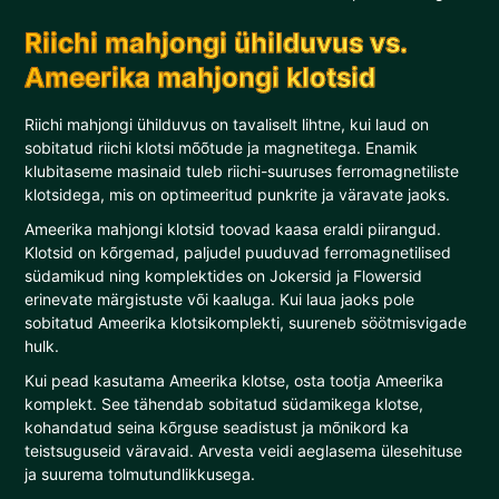
Riichi mahjongi ühilduvus vs.
Ameerika mahjongi klotsid
Riichi mahjongi ühilduvus on tavaliselt lihtne, kui laud on
sobitatud riichi klotsi mõõtude ja magnetitega. Enamik
klubitaseme masinaid tuleb riichi-suuruses ferromagnetiliste
klotsidega, mis on optimeeritud punkrite ja väravate jaoks.
Ameerika mahjongi klotsid toovad kaasa eraldi piirangud.
Klotsid on kõrgemad, paljudel puuduvad ferromagnetilised
südamikud ning komplektides on Jokersid ja Flowersid
erinevate märgistuste või kaaluga. Kui laua jaoks pole
sobitatud Ameerika klotsikomplekti, suureneb söötmisvigade
hulk.
Kui pead kasutama Ameerika klotse, osta tootja Ameerika
komplekt. See tähendab sobitatud südamikega klotse,
kohandatud seina kõrguse seadistust ja mõnikord ka
teistsuguseid väravaid. Arvesta veidi aeglasema ülesehituse
ja suurema tolmutundlikkusega.