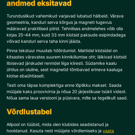
andmed eksitavad
Turunduslikud vahemikud varjavad lubatud hälbeid. Värava
geomeetria, kanduri serva kõrgus ja magneti tugevus
määravad praktilised piirid. Tehnilises andmelehes võib olla
kirjas 25–44 mm, kuid 33 mm klotsid paksude esipindadega
võivad kanduri serva taha kinni jääda.
Pinna tekstuur muudab hõõrdumist. Mattidel klotsidel on
kitsastes väravates suurem kinnikiilumise oht; läikivad klotsid
libisevad järskudel rennidel liiga kiiresti. Südamike kaalu
ühtlus on oluline, sest magnetid tõmbavad erineva kaaluga
klotse ebaühtlaselt.
Testi oma täpse komplektiga enne lõplikku makset. Saada
müüjale kaks proovivirna ja nõua 20 järjestikuse tsükli videot.
Nõua sama laua versiooni ja püsivara, mille sa tegelikult saad.
Võrdlustabel
Allpool on tüübid, mida olen klubides seadistanud ja
hooldanud. Kasuta neid müüjate võrdlemiseks ja
vaata