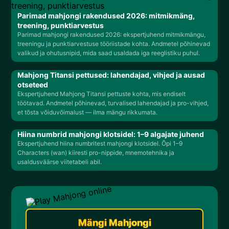
Parimad mahjongi rakendused 2026: mitmikmäng,
treening, punktiarvestus
Parimad mahjongi rakendused 2026: ekspertjuhend mitmikmängu,
treeningu ja punktiarvestuse tööriistade kohta. Andmetel põhinevad
valikud ja ohutusnipid, mida saad usaldada iga reeglistiku puhul.
Mahjong Titansi pettused: lahendajad, vihjed ja ausad
otseteed
Ekspertjuhend Mahjong Titansi pettuste kohta, mis endiselt
töötavad. Andmetel põhinevad, turvalised lahendajad ja pro-vihjed,
et tõsta võiduvõimalust — ilma mängu rikkumata.
Hiina numbrid mahjongi klotsidel: 1–9 algajate juhend
Ekspertjuhend hiina numbritest mahjongi klotsidel. Õpi 1–9
Characters (wan) kiiresti pro-nippide, mnemotehnika ja
usaldusväärse viitetabeli abil.
Mängi Mahjongi