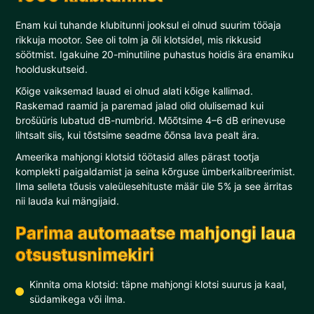
Enam kui tuhande klubitunni jooksul ei olnud suurim tööaja
rikkuja mootor. See oli tolm ja õli klotsidel, mis rikkusid
söötmist. Igakuine 20-minutiline puhastus hoidis ära enamiku
hoolduskutseid.
Kõige vaiksemad lauad ei olnud alati kõige kallimad.
Raskemad raamid ja paremad jalad olid olulisemad kui
brošüüris lubatud dB-numbrid. Mõõtsime 4–6 dB erinevuse
lihtsalt siis, kui tõstsime seadme õõnsa lava pealt ära.
Ameerika mahjongi klotsid töötasid alles pärast tootja
komplekti paigaldamist ja seina kõrguse ümberkalibreerimist.
Ilma selleta tõusis valeülesehituste määr üle 5% ja see ärritas
nii lauda kui mängijaid.
Parima automaatse mahjongi laua
otsustusnimekiri
Kinnita oma klotsid: täpne mahjongi klotsi suurus ja kaal,
südamikega või ilma.