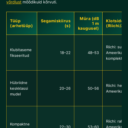
võrdlust
mõõdikuid kõrvuti.
Müra (dB
Tüüp
Segamiskiirus
Klotside t
1 m
(arhetüüp)
(s)
(Riichi/Am
kaugusel)
Riichi: suur
Klubitaseme
18–22
48–53
Ameerika:
fikseeritud
komplektiga
Hübriidne
Riichi: hea /
keskklassi
20–26
50–56
Ameerika: pi
mudel
Riichi: rahul
Kompaktne
22–30
53–60
Ameerika: e