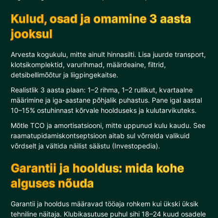
Kulud, osad ja omamine 3 aasta
jooksul
Arvesta kogukulu, mitte ainult hinnasilti. Lisa juurde transport,
klotsikomplektid, varurihmad, määrdeaine, filtrid,
detsibellimõõtur ja liigpingekaitse.
Realistlik 3 aasta plaan: 1–2 rihma, 1–2 rullikut, kvartaalne
määrimine ja iga-aastane põhjalik puhastus. Pane igal aastal
10–15% ostuhinnast kõrvale hoolduseks ja kulutarvikuteks.
Mõtle TCO ja amortisatsiooni, mitte uppunud kulu kaudu. See
raamatupidamiskontseptsioon aitab sul võrrelda valikuid
võrdselt ja vältida näilist säästu (Investopedia).
Garantii ja hooldus: mida kohe
alguses nõuda
Garantii ja hooldus määravad tööaja rohkem kui ükski üksik
tehniline näitaja. Klubikasutuse puhul sihi 18–24 kuud osadele