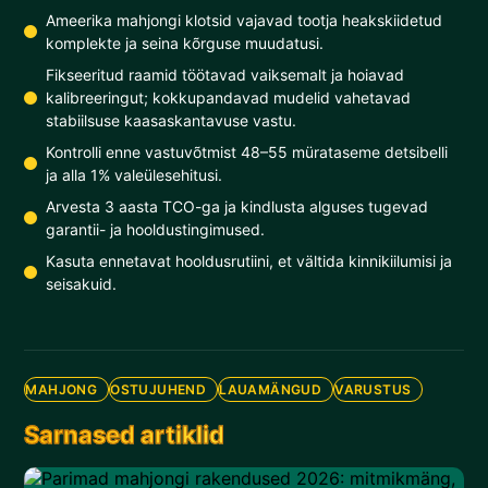
Ameerika mahjongi klotsid vajavad tootja heakskiidetud
komplekte ja seina kõrguse muudatusi.
Fikseeritud raamid töötavad vaiksemalt ja hoiavad
kalibreeringut; kokkupandavad mudelid vahetavad
stabiilsuse kaasaskantavuse vastu.
Kontrolli enne vastuvõtmist 48–55 mürataseme detsibelli
ja alla 1% valeülesehitusi.
Arvesta 3 aasta TCO-ga ja kindlusta alguses tugevad
garantii- ja hooldustingimused.
Kasuta ennetavat hooldusrutiini, et vältida kinnikiilumisi ja
seisakuid.
MAHJONG
OSTUJUHEND
LAUAMÄNGUD
VARUSTUS
Sarnased artiklid