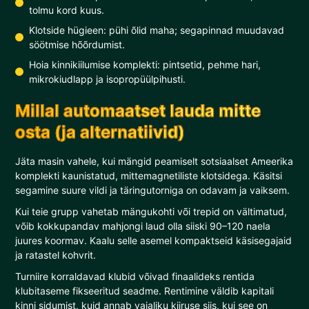
tolmu kord kuus.
Klotside hügieen: pühi õlid maha; segapinnad muudavad
söötmise hõõrdumist.
Hoia kinnikiilumise komplekti: pintsetid, pehme hari,
mikrokiudlapp ja isopropüülpihusti.
Millal automaatset lauda mitte
osta (ja alternatiivid)
Jäta masin vahele, kui mängid peamiselt sotsiaalset Ameerika
komplekti kaunistatud, mittemagnetiliste klotsidega. Käsitsi
segamine suure vildi ja täringutorniga on odavam ja vaiksem.
Kui teie grupp vahetab mängukohti või trepid on vältimatud,
võib kokkupandav mahjongi laud olla siiski 90–120 naela
juures koormav. Kaalu selle asemel kompaktseid käsisegajaid
ja ratastel kohvrit.
Turniire korraldavad klubid võivad finaalideks rentida
klubitaseme fikseeritud seadme. Rentimine väldib kapitali
kinni sidumist, kuid annab vajaliku kiiruse siis, kui see on