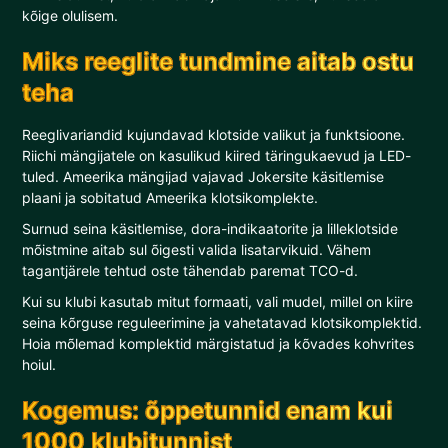
kõige olulisem.
Miks reeglite tundmine aitab ostu
teha
Reeglivariandid kujundavad klotside valikut ja funktsioone.
Riichi mängijatele on kasulikud kiired täringukaevud ja LED-
tuled. Ameerika mängijad vajavad Jokersite käsitlemise
plaani ja sobitatud Ameerika klotsikomplekte.
Surnud seina käsitlemise, dora-indikaatorite ja lilleklotside
mõistmine aitab sul õigesti valida lisatarvikuid. Vähem
tagantjärele tehtud oste tähendab paremat TCO-d.
Kui su klubi kasutab mitut formaati, vali mudel, millel on kiire
seina kõrguse reguleerimine ja vahetatavad klotsikomplektid.
Hoia mõlemad komplektid märgistatud ja kõvades kohvrites
hoiul.
Kogemus: õppetunnid enam kui
1000 klubitunnist