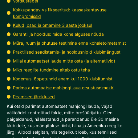
Võrdlustabel
Kokkupandav vs fikseeritud: kaasaskantavuse
kompromissid
Kulud, osad ja omamine 3 aasta jooksul
Garantii ja hooldus: mida kohe alguses nõuda
Müra, ruum ja ohutuse testimine enne kohaletoimetamist
Praktilised seadistamis- ja hooldusnipid klubimängust
Millal automaatset lauda mitte osta (ja alternatiivid)
Miks reeglite tundmine aitab ostu teha
Kogemus: õppetunnid enam kui 1000 klubitunnist
Parima automaatse mahjongi laua otsustusnimekiri
Peamised järeldused
Kui otsid parimat automaatset mahjongi lauda, vajad
välitöödel kontrollitud fakte, mitte brošüürijuttu. Olen
paigaldanud, häälestanud ja parandanud üle 30 masina
klubidele, kus mängitakse riichi, hiina ja Ameerika reeglite
järgi. Allpool selgitan, mis tegelikult loeb, kus tehnilised