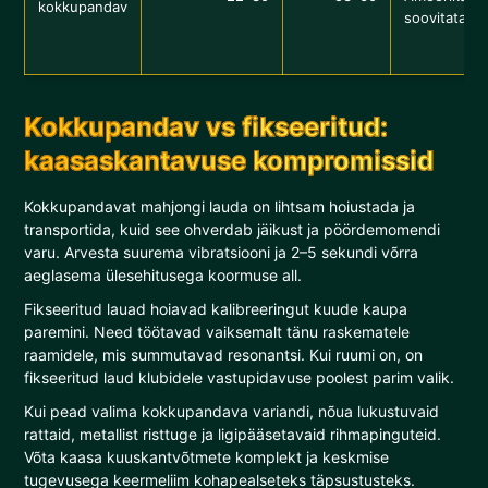
kokkupandav
soovitata
Kokkupandav vs fikseeritud:
kaasaskantavuse kompromissid
Kokkupandavat mahjongi lauda on lihtsam hoiustada ja
transportida, kuid see ohverdab jäikust ja pöördemomendi
varu. Arvesta suurema vibratsiooni ja 2–5 sekundi võrra
aeglasema ülesehitusega koormuse all.
Fikseeritud lauad hoiavad kalibreeringut kuude kaupa
paremini. Need töötavad vaiksemalt tänu raskematele
raamidele, mis summutavad resonantsi. Kui ruumi on, on
fikseeritud laud klubidele vastupidavuse poolest parim valik.
Kui pead valima kokkupandava variandi, nõua lukustuvaid
rattaid, metallist risttuge ja ligipääsetavaid rihmapinguteid.
Võta kaasa kuuskantvõtmete komplekt ja keskmise
tugevusega keermeliim kohapealseteks täpsustusteks.