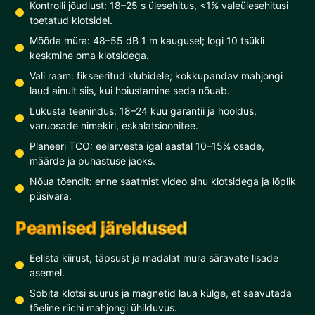
Kontrolli jõudlust: 18–25 s ülesehitus, <1% valeülesehitusi
toetatud klotsidel.
Mõõda müra: 48–55 dB 1 m kaugusel; logi 10 tsükli
keskmine oma klotsidega.
Vali raam: fikseeritud klubidele; kokkupandav mahjongi
laud ainult siis, kui hoiustamine seda nõuab.
Lukusta teenindus: 18–24 kuu garantii ja hooldus,
varuosade nimekiri, eskalatsioonitee.
Planeeri TCO: eelarvesta igal aastal 10–15% osade,
määrde ja puhastuse jaoks.
Nõua tõendit: enne saatmist video sinu klotsidega ja lõplik
püsivara.
Peamised järeldused
Eelista kiirust, täpsust ja madalat müra säravate lisade
asemel.
Sobita klotsi suurus ja magnetid laua külge, et saavutada
tõeline riichi mahjongi ühilduvus.