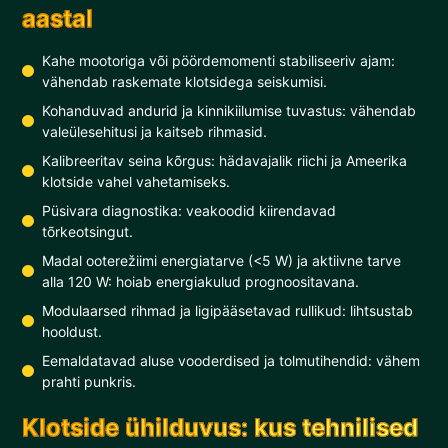
aastal
Kahe mootoriga või pöördemomenti stabiliseeriv ajam:
vähendab raskemate klotsidega seiskumisi.
Kohanduvad andurid ja kinnikiilumise tuvastus: vähendab
valeülesehitusi ja kaitseb rihmasid.
Kalibreeritav seina kõrgus: hädavajalik riichi ja Ameerika
klotside vahel vahetamiseks.
Püsivara diagnostika: veakoodid kiirendavad
tõrkeotsingut.
Madal ooterežiimi energiatarve (<5 W) ja aktiivne tarve
alla 120 W: hoiab energiakulud prognoositavana.
Modulaarsed rihmad ja ligipääsetavad rullikud: lihtsustab
hooldust.
Eemaldatavad aluse vooderdised ja tolmutihendid: vähem
prahti punkris.
Klotside ühilduvus: kus tehnilised