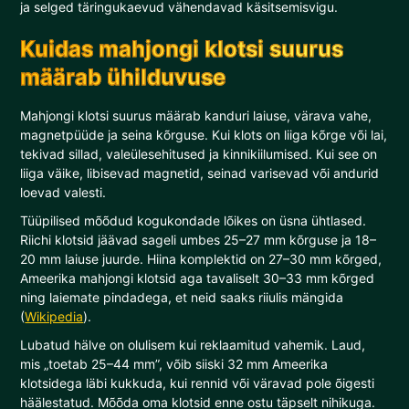
ja selged täringukaevud vähendavad käsitsemisvigu.
Kuidas mahjongi klotsi suurus
määrab ühilduvuse
Mahjongi klotsi suurus määrab kanduri laiuse, värava vahe,
magnetpüüde ja seina kõrguse. Kui klots on liiga kõrge või lai,
tekivad sillad, valeülesehitused ja kinnikiilumised. Kui see on
liiga väike, libisevad magnetid, seinad varisevad või andurid
loevad valesti.
Tüüpilised mõõdud kogukondade lõikes on üsna ühtlased.
Riichi klotsid jäävad sageli umbes 25–27 mm kõrguse ja 18–
20 mm laiuse juurde. Hiina komplektid on 27–30 mm kõrged,
Ameerika mahjongi klotsid aga tavaliselt 30–33 mm kõrged
ning laiemate pindadega, et neid saaks riiulis mängida
(
Wikipedia
).
Lubatud hälve on olulisem kui reklaamitud vahemik. Laud,
mis „toetab 25–44 mm”, võib siiski 32 mm Ameerika
klotsidega läbi kukkuda, kui rennid või väravad pole õigesti
häälestatud. Mõõda oma klotsid enne ostu täpselt nihikuga.