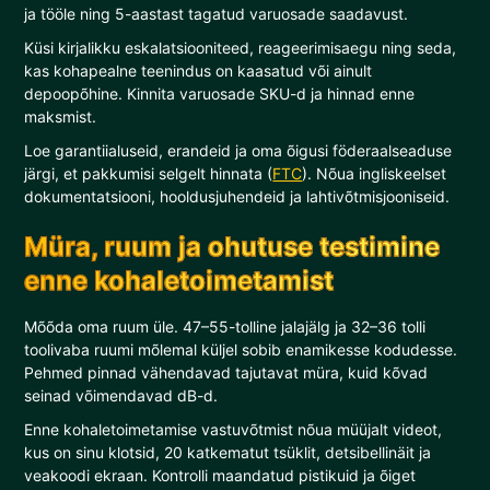
ja tööle ning 5-aastast tagatud varuosade saadavust.
Küsi kirjalikku eskalatsiooniteed, reageerimisaegu ning seda,
kas kohapealne teenindus on kaasatud või ainult
depoopõhine. Kinnita varuosade SKU-d ja hinnad enne
maksmist.
Loe garantiialuseid, erandeid ja oma õigusi föderaalseaduse
järgi, et pakkumisi selgelt hinnata (
FTC
). Nõua ingliskeelset
dokumentatsiooni, hooldusjuhendeid ja lahtivõtmisjooniseid.
Müra, ruum ja ohutuse testimine
enne kohaletoimetamist
Mõõda oma ruum üle. 47–55-tolline jalajälg ja 32–36 tolli
toolivaba ruumi mõlemal küljel sobib enamikesse kodudesse.
Pehmed pinnad vähendavad tajutavat müra, kuid kõvad
seinad võimendavad dB-d.
Enne kohaletoimetamise vastuvõtmist nõua müüjalt videot,
kus on sinu klotsid, 20 katkematut tsüklit, detsibellinäit ja
veakoodi ekraan. Kontrolli maandatud pistikuid ja õiget