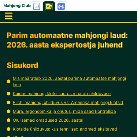
Parim automaatne mahjongi laud:
2026. aasta ekspertostja juhend
Sisukord
Mis määratleb 2026. aastal parima automaatse mahjongi
laua
Kuidas mahjongi klotsi suurus määrab ühilduvuse
Riichi mahjongi ühilduvus vs. Ameerika mahjongi klotsid
Müra, ergonoomika ja ohutus, mida saad kontrollida
Olulisemad omadused 2026. aastal
Klotside ühilduvus: kus tehnilised andmed eksitavad