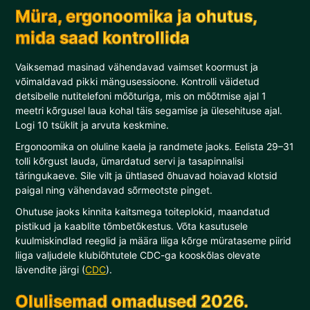
Müra, ergonoomika ja ohutus,
mida saad kontrollida
Vaiksemad masinad vähendavad vaimset koormust ja
võimaldavad pikki mängusessioone. Kontrolli väidetud
detsibelle nutitelefoni mõõturiga, mis on mõõtmise ajal 1
meetri kõrgusel laua kohal täis segamise ja ülesehituse ajal.
Logi 10 tsüklit ja arvuta keskmine.
Ergonoomika on oluline kaela ja randmete jaoks. Eelista 29–31
tolli kõrgust lauda, ümardatud servi ja tasapinnalisi
täringukaeve. Sile vilt ja ühtlased õhuavad hoiavad klotsid
paigal ning vähendavad sõrmeotste pinget.
Ohutuse jaoks kinnita kaitsmega toiteplokid, maandatud
pistikud ja kaablite tõmbetõkestus. Võta kasutusele
kuulmiskindlad reeglid ja määra liiga kõrge mürataseme piirid
liiga valjudele klubiõhtutele CDC-ga kooskõlas olevate
lävendite järgi (
CDC
).
Olulisemad omadused 2026.