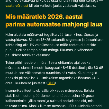
andmed eksitavad ja kuidas osta kindlalt ning ühe korraga —
vaata võrdlust
kiirete valikute jaoks vastavalt vajadusele.
Mis määratleb 2026. aastal
parima automaatse mahjongi laua
Kolm alustala määravad tegeliku väärtuse: kiirus, täpsus ja
vastupidavus. Siht on 18–25 sekundit segamise ja ülesehituse
kohta ning alla 1% valeülesehituse määr toetatud klotside
puhul. Selline tempo hoiab mängu liikumas ja vähendab
pausidest tekkivat väsimust.
Teine põhimeede on müra. Seina ehitamise ajal peaks
müratase olema 1 meetri kaugusel 48–55 detsibelli; üle 60 dB
muutub see väiksemates ruumides häirivaks. Klubi reeglid
peaksid pikaajalise kuulmiskaitse tagamiseks lähtuma CDC
ohutu kuulamise juhistest (
CDC
).
Insenerikvaliteet tuleb välja pikkades mängudes. Eelista
stabiilset mootori pöördemomenti, täpset seina kõrguse
kalibreerimist, jäika raami ja suletud andurikanaleid, mis
taluvad tolmu. Kinni kiilumise tuvastus, LED-tuuleindikaatorid