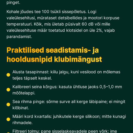
pinget.
Kohale jõudes tee 100 tsükli sissepõletus. Logi
valeülesehitusi, mürataset detsibellides ja mootori korpuse
temperatuuri. Kõik, mis ületab püsivalt 60 dB või mille
valeülesehituse määr toetatud klotsidel on üle 2%, vajab
parandamist.
Praktilised seadistamis- ja
hooldusnipid klubimängust
Alusta tasapinnast: kiilu jalgu, kuni vesilood on mõlemas
teljes täpselt keskel.
Kalibreeri seina kõrgus: kasuta ühtluse jaoks 0,5–1,0 mm
mõõtelappi.
Sea rihma pinge: sõrme surve all kerge läbipaine; ei mingit
klõbinat.
Määri kord kvartalis: juhikutele kerge silikoon; mitte kunagi
rihmadele.
Filtreeri tolmu: pane sisselaskeavadele peen võrk; ime