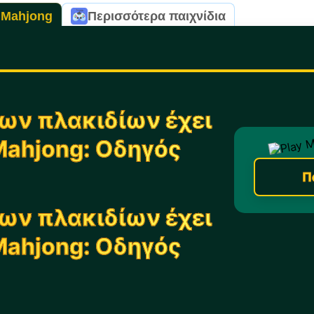
 Mahjong
Περισσότερα παιχνίδια
 των πλακιδίων έχει
Mahjong: Οδηγός
Π
 των πλακιδίων έχει
Mahjong: Οδηγός