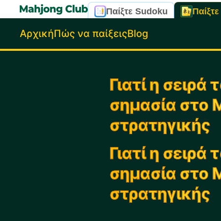
Παίξτε Sudoku
Παίξτε
Αρχική
Πώς να παίξεις
Blog
Γιατί η σειρά
σημασία στο 
στρατηγικής
Γιατί η σειρά
σημασία στο 
στρατηγικής