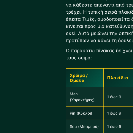
να κάθεστε απέναντι από τρ
τρέχει. Η τυπική σειρά πλακι
έπειτα Τιμές, ομαδοποιεί τα
κινείται προς μία κατεύθυνσ
εκεί. Αυτό μειώνει την οπτι
προτύπων να κάνει τη δουλει
Ο παρακάτω πίνακας δείχνει 
τους σειρά:
Χρώμα /
Πλακίδια
Ομάδα
Man
1 έως 9
(Χαρακτήρες)
Pin (Κύκλοι)
1 έως 9
Sou (Μπαμπού)
1 έως 9