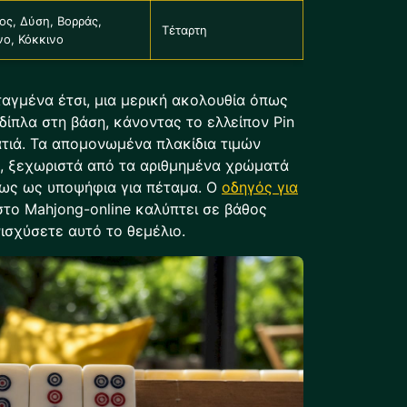
ος, Δύση, Βορράς,
Τέταρτη
νο, Κόκκινο
εταγμένα έτσι, μια μερική ακολουθία όπως
ά δίπλα στη βάση, κάνοντας το ελλείπον Pin
ατιά. Τα απομονωμένα πλακίδια τιμών
ά, ξεχωριστά από τα αριθμημένα χρώματά
σως ως υποψήφια για πέταμα. Ο
οδηγός για
το Mahjong-online καλύπτει σε βάθος
ισχύσετε αυτό το θεμέλιο.