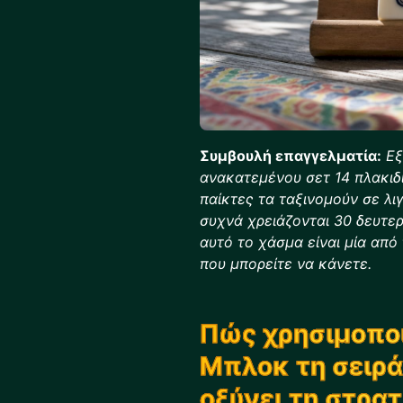
Συμβουλή επαγγελματία:
Εξ
ανακατεμένου σετ 14 πλακιδ
παίκτες τα ταξινομούν σε λι
συχνά χρειάζονται 30 δευτε
αυτό το χάσμα είναι μία από
που μπορείτε να κάνετε.
Πώς χρησιμοποι
Μπλοκ τη σειρά
οξύνει τη στρατ