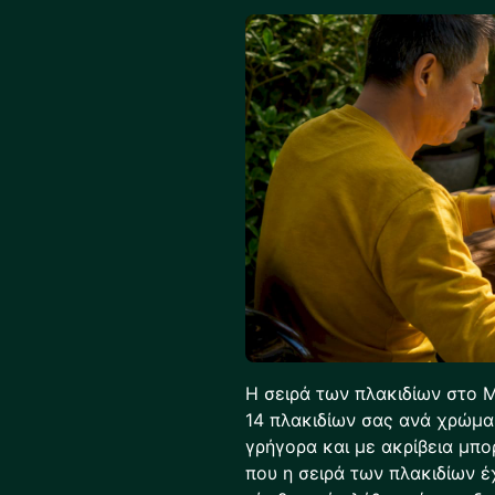
Η σειρά των πλακιδίων στο M
14 πλακιδίων σας ανά χρώμα 
γρήγορα και με ακρίβεια μπο
που η σειρά των πλακιδίων έ