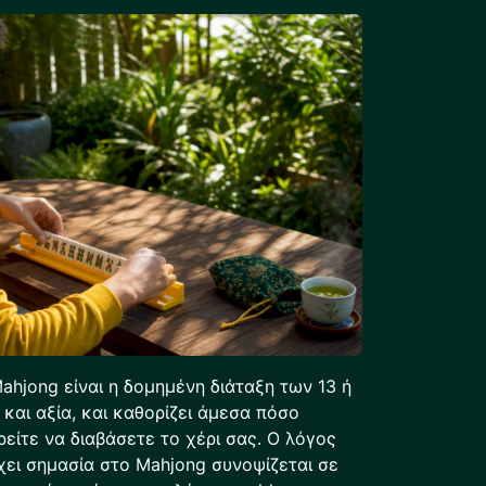
ahjong είναι η δομημένη διάταξη των 13 ή
και αξία, και καθορίζει άμεσα πόσο
ρείτε να διαβάσετε το χέρι σας. Ο λόγος
χει σημασία στο Mahjong συνοψίζεται σε