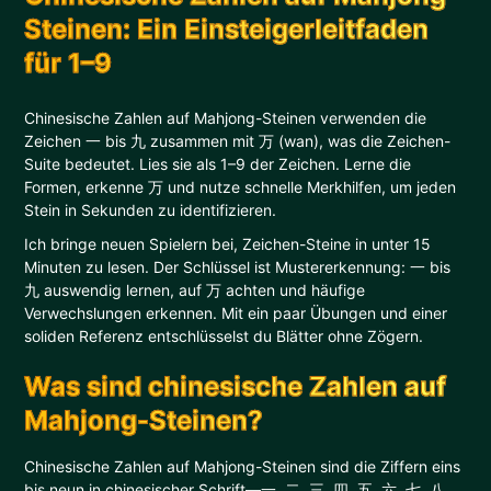
Steinen: Ein Einsteigerleitfaden
für 1–9
Chinesische Zahlen auf Mahjong-Steinen verwenden die
Zeichen 一 bis 九 zusammen mit 万 (wan), was die Zeichen-
Suite bedeutet. Lies sie als 1–9 der Zeichen. Lerne die
Formen, erkenne 万 und nutze schnelle Merkhilfen, um jeden
Stein in Sekunden zu identifizieren.
Ich bringe neuen Spielern bei, Zeichen-Steine in unter 15
Minuten zu lesen. Der Schlüssel ist Mustererkennung: 一 bis
九 auswendig lernen, auf 万 achten und häufige
Verwechslungen erkennen. Mit ein paar Übungen und einer
soliden Referenz entschlüsselst du Blätter ohne Zögern.
Was sind chinesische Zahlen auf
Mahjong-Steinen?
Chinesische Zahlen auf Mahjong-Steinen sind die Ziffern eins
bis neun in chinesischer Schrift—一, 二, 三, 四, 五, 六, 七, 八,