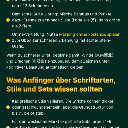
unter 12 Sekunden an.
Gemischte-Suite-Übung: Mische Bambus und Punkte
dazu. Trenne zuerst nach Suite (finde alle 万), dann ordne
die Ziffern.
Online-Vertiefung: Nutze
Mahjong online kostenlos spielen
zum Üben der schnellen Erkennung mit echter Stein-
Grafik.
Wenn du schneller wirst, beginne damit, Winde (東南西北)
und Drachen (中發白) einzubauen, damit Zeichen unter
kognitiver Belastung automatisch bleiben.
Was Anfänger über Schriftarten,
Stile und Sets wissen sollten
Kalligrafische Stile variieren. Die Striche können dicker
oder geschwungener sein, aber die Grundstruktur von 一
bis 九 bleibt stabil.
Für den westlichen Markt exportierte Sets färben 1–9
Zeichen manchmal anders als Ehrensteine, um das Lernen