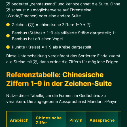
万 bedeutet „zehntausend“ und kennzeichnet die Suite. Ohne
万 schaust du möglicherweise auf Ehrensteine
(Winde/Drachen) oder eine andere Suite.
Zeichen (万) = chinesische Ziffern 1–9 + 万.
Bambus (Stäbe) = 1–9 als stilisierte Stäbe dargestellt; 1-
Bambus hat oft einen Vogel.
Punkte (Kreise) = 1–9 als Kreise dargestellt.
Diese Unterscheidung vereinfacht das Sortieren: Finde zuerst
alle Steine mit 万, dann ordne die Ziffern für mögliche Folgen.
Referenztabelle: Chinesische
Ziffern 1–9 in der Zeichen-Suite
Nutze diese Tabelle, um die Formen im Gedächtnis zu
verankern. Die angegebene Aussprache ist Mandarin-Pinyin.
Chinesische
Sc
Arabisch
Pinyin
Aussprache
Ziffer
Me