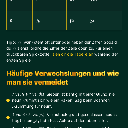
St
Ge
9
九
jiǔ
jyo
Sc
Tipp: 万 (wàn) steht oft unter oder neben der Ziffer. Sobald
du 万 siehst, ordne die Ziffer der Zeile oben zu. Für einen
druckbaren Spickzettel,
sieh dir die Tabelle an
während der
ersten Spiele.
Häufige Verwechslungen und wie
man sie vermeidet
7 vs. 9 (七 vs. 九): Sieben ist kantig mit einer Grundlinie;
neun krümmt sich wie ein Haken. Sag beim Scannen
„Krümmung für neun“.
4 vs. 6 (四 vs. 六): Vier ist eckig und geschlossen; sechs
trägt einen „Zylinderhut“. Achte auf den oberen Teil.