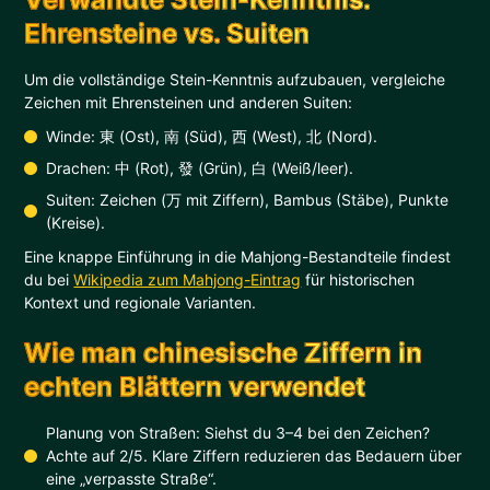
Ehrensteine vs. Suiten
Um die vollständige Stein-Kenntnis aufzubauen, vergleiche
Zeichen mit Ehrensteinen und anderen Suiten:
Winde: 東 (Ost), 南 (Süd), 西 (West), 北 (Nord).
Drachen: 中 (Rot), 發 (Grün), 白 (Weiß/leer).
Suiten: Zeichen (万 mit Ziffern), Bambus (Stäbe), Punkte
(Kreise).
Eine knappe Einführung in die Mahjong-Bestandteile findest
du bei
Wikipedia zum Mahjong-Eintrag
für historischen
Kontext und regionale Varianten.
Wie man chinesische Ziffern in
echten Blättern verwendet
Planung von Straßen: Siehst du 3–4 bei den Zeichen?
Achte auf 2/5. Klare Ziffern reduzieren das Bedauern über
eine „verpasste Straße“.