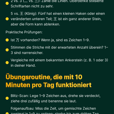
2 vs. 3 (二 vs. 三): Zähle die Linien. Überdenke stilisierte
Schriftarten nicht zu sehr.
5 vs. 王 (König): Fünf hat einen kleinen Haken oder einen
veränderten unteren Teil; 王 ist ein ganz anderer Stein,
aber die Form kann ablenken.
Praktische Prüfungen:
Ist 万 vorhanden? Wenn ja, sind es Zeichen 1–9.
Stimmen die Striche mit der erwarteten Anzahl überein? 1–
3 sind narrensicher.
Vergleiche mit einem bekannten Ankerstein (z. B. 1 oder 3)
in deiner Hand.
Übungsroutine, die mit 10
Minuten pro Tag funktioniert
Blitz-Scan: Lege 1–9 Zeichen aus, drehe sie verdeckt,
ziehe drei zufällig und benenne sie laut.
Folgenaufbau: Miss die Zeit, um gemischte Zeichen
zweimal in 1–9 zu ordnen; strebe bis zum dritten Tag