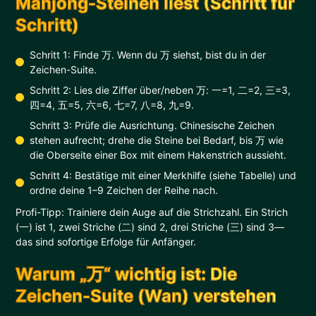
Mahjong-Steinen liest (Schritt für
Schritt)
Schritt 1: Finde 万. Wenn du 万 siehst, bist du in der
Zeichen-Suite.
Schritt 2: Lies die Ziffer über/neben 万: 一=1, 二=2, 三=3,
四=4, 五=5, 六=6, 七=7, 八=8, 九=9.
Schritt 3: Prüfe die Ausrichtung. Chinesische Zeichen
stehen aufrecht; drehe die Steine bei Bedarf, bis 万 wie
die Oberseite einer Box mit einem Hakenstrich aussieht.
Schritt 4: Bestätige mit einer Merkhilfe (siehe Tabelle) und
ordne deine 1–9 Zeichen der Reihe nach.
Profi-Tipp: Trainiere dein Auge auf die Strichzahl. Ein Strich
(一) ist 1, zwei Striche (二) sind 2, drei Striche (三) sind 3—
das sind sofortige Erfolge für Anfänger.
Warum „万“ wichtig ist: Die
Zeichen-Suite (Wan) verstehen