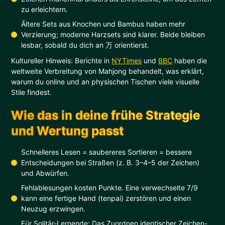
zu erleichtern.
Ältere Sets aus Knochen und Bambus haben mehr
Verzierung; moderne Harzsets sind klarer. Beide bleiben
lesbar, sobald du dich an 万 orientierst.
Kultureller Hinweis: Berichte in
NYTimes
und
BBC
haben die
weltweite Verbreitung von Mahjong behandelt, was erklärt,
warum du online und an physischen Tischen viele visuelle
Stile findest.
Wie das in deine frühe Strategie
und Wertung passt
Schnelleres Lesen = saubereres Sortieren = bessere
Entscheidungen bei Straßen (z. B. 3–4–5 der Zeichen)
und Abwürfen.
Fehlablesungen kosten Punkte. Eine verwechselte 7/9
kann eine fertige Hand (tenpai) zerstören und einen
Neuzug erzwingen.
Für Solitär-Lernende: Das Zuordnen identischer Zeichen-