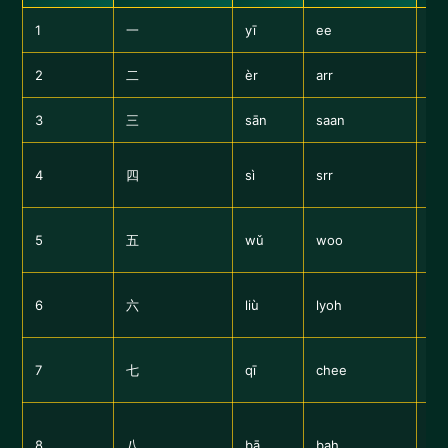
1
一
yī
ee
Ei
2
二
èr
arr
Zw
3
三
sān
saan
Dre
4
四
sì
srr
Ka
Zi
5
五
wǔ
woo
Ha
Zy
6
六
liù
lyoh
Sc
Sc
7
七
qī
chee
Ba
Zw
8
八
bā
bah
au