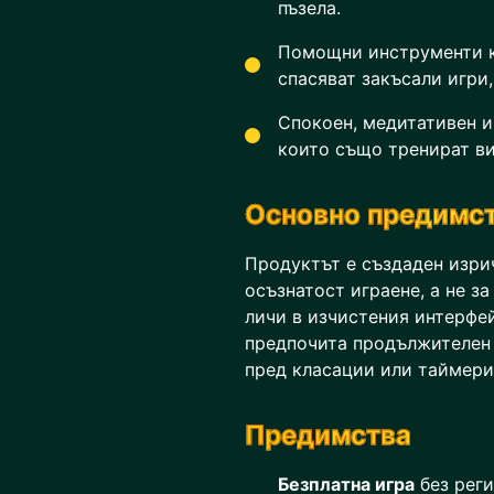
пъзела.
Помощни инструменти 
спасяват закъсали игри,
Спокоен, медитативен и
които също тренират в
Основно предимс
Продуктът е създаден изри
осъзнатост играене, а не з
личи в изчистения интерфей
предпочита продължителен 
пред класации или таймери
Предимства
Безплатна игра
без реги