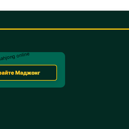
райте Маджонг