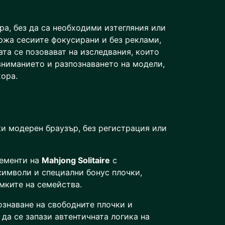
ра, без да са необходими изтегляния или
ржа сесиите фокусирани и без реклами,
та се позовават на изследвания, които
вниманието и разпознаването на модели,
хора.
ки модерен браузър, без регистрация или
лементи на
Mahjong Solitaire
с
имволи и специални бонус плочки,
амките на семейства.
ознаване на свободните плочки и
да се запази автентичната логика на