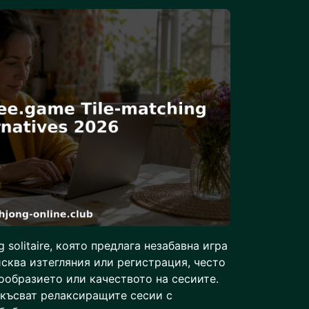
solitaire, която предлага незабавна игра
исква изтегляния или регистрация, често
ообразието или качеството на сесиите.
късват релаксиращите сесии с