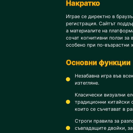
Накратко
Играе се директно в браузъ
регистрация. Сайтът поддъ
а материалите на платформа
сочат когнитивни ползи за 
особено при по-възрастни 
Основни функции
Незабавна игра във все
изтегляне.
Класически визуални е
традиционни китайски с
които се съчетават в р
Строги правила за разп
съвпадащите двойки, за 