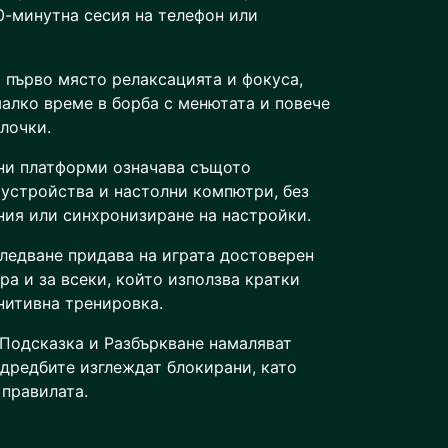
10-минутна сесия на телефон или
 първо място релаксацията и фокуса,
малко време в борба с менютата и повече
лочки.
ни платформи означава същото
устройства и настолни компютри, без
ия или синхронизиране на настройки.
ледване придава на играта достоверен
ра и за всеки, който използва кратки
нитивна тренировка.
Подсказка и Разбъркване намаляват
одредбите изглеждат блокирани, като
правилата.