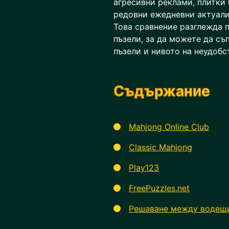
агресивни реклами, плитки 
редовни ежедневни актуали
Това сравнение разглежда 
пъзели, за да можете да съ
пъзели и нивото на неудобс
Съдържание
Mahjong Online Club
Classic Mahjong
Play123
FreePuzzles.net
Решаване между водещит