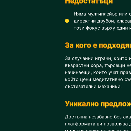
Недостатъци
Няма мултиплейър или с
директни двубои, класа
този фокус върху един 
За кого е подход
За случайни играчи, които и
възрастни хора, търсещи н
начинаещи, които учат прави
който цени медитативно съ
състезателни механики.
Уникално предлож
Достъпна незабавно без ак
платформата ви позволява д
минутна сесия от всяко уст