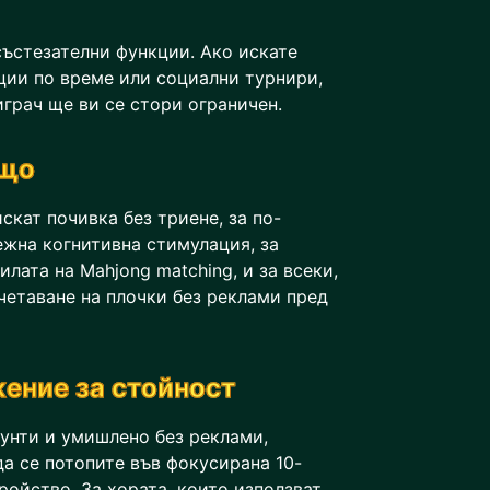
ъстезателни функции. Ако искате
ции по време или социални турнири,
играч ще ви се стори ограничен.
ящо
скат почивка без триене, за по-
ежна когнитивна стимулация, за
лата на Mahjong matching, и за всеки,
четаване на плочки без реклами пред
ение за стойност
аунти и умишлено без реклами,
а се потопите във фокусирана 10-
ройство. За хората, които използват