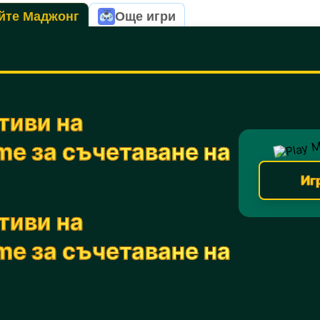
йте Маджонг
Още игри
тиви на
me за съчетаване на
Иг
тиви на
me за съчетаване на