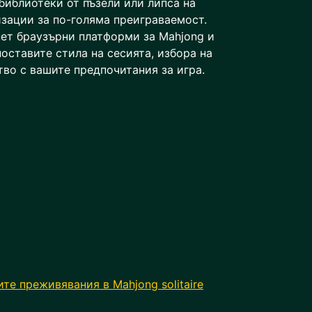
библиотеки от пъзели или липса на
зации за по-голяма преиграваемост.
пет браузърни платформи за Mahjong и
поставите стила на сесията, избора на
тво с вашите предпочитания за игра.
е преживявания в Mahjong solitaire