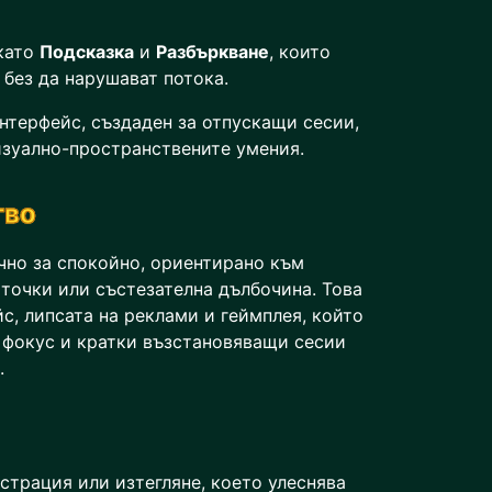
като
Подсказка
и
Разбъркване
, които
 без да нарушават потока.
нтерфейс, създаден за отпускащи сесии,
изуално-пространствените умения.
тво
чно за спокойно, ориентирано към
а точки или състезателна дълбочина. Това
с, липсата на реклами и геймплея, който
фокус и кратки възстановяващи сесии
.
страция или изтегляне, което улеснява