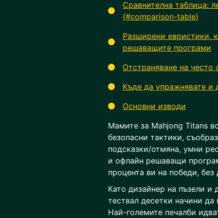
Сравнителна таблица: л
{#comparison-table}
Разширени евристики, к
решаващите програми
Отстраняване на често
Къде да упражнявате и 
Основни изводи
Мамите за Mahjong Titans в
безопасни тактики, съобраз
подсказки/отмяна, умни ре
и офлайн решаващи програм
процента ви на победи, без
Като дизайнер на пъзели и
тествал десетки начини да
Най-големите печалби идва