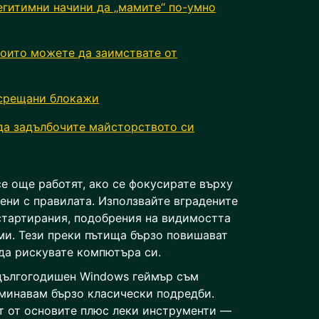
егитимни начини да „мамите“ по-умно
оито можете да заимствате от
 срещани блокажи
да задълбочите майсторството си
се още работят, ако се фокусирате върху
ени с правилата. Използвайте вградените
стартирания, подобрения на видимостта
и. Тези преки пътища бързо повишават
 да рискувате компютъра си.
 дългогодишен Windows геймър съм
 минавам бързо класически подредби.
т от основите плюс леки инструменти —