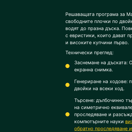
Решаващата програма за Mah
свободните плочки по двой
водят до празна дъска. Пов
с евристики, които дават 
и високите купчини първо.
Технически преглед:
Заснемане на дъската: 
екранна снимка.
Генериране на ходове: 
двойки на всеки ход.
Търсене: дълбочинно тъ
на симетрично еквивале
проследяване и разсъжд
компютърните науки
ви
обратно проследяване 