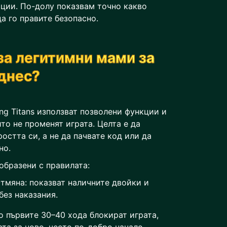
ции. По-долу показвам точно какво
да го правите безопасно.
 за легитимни мами за
 днес?
g Titans използват позволени функции и
то не променят играта. Целта е да
остта си, а не да пачвате код или да
но.
образени с правилата:
тмяна: показват наличните двойки и
без наказания.
о първите 30–40 хода блокират играта,