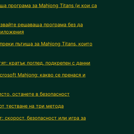
ща програма за Mahjong Titans (и кои са
лзвайте решаваща програма без да
риложения
преки пътища за Mahjong Titans, които
ят: кратък поглед, подкрепен с данни
crosoft Mahjong: какво се пренася и
исто, останете в безопасност
от тестване на три метода
т: скорост, безопасност или игра за