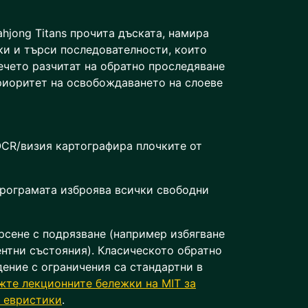
jong Titans прочита дъската, намира
ки и търси последователности, които
ечето разчитат на обратно проследяване
приоритет на освобождаването на слоеве
OCR/визия картографира плочките от
програмата изброява всички свободни
рсене с подрязване (например избягване
нтни състояния). Класическото обратно
ение с ограничения са стандартни в
жте лекционните бележки на MIT за
и евристики
.