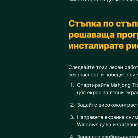
Стъпка по стъп
решаваща прог
инсталирате р
Следвайте този лесен работ
безопасност и победите си 
Стартирайте Mahjong Ti
цял екран за лесни екра
Задайте висококонтраст
Направете екранна снимк
Windows дава изрязване 
Заредете изображението