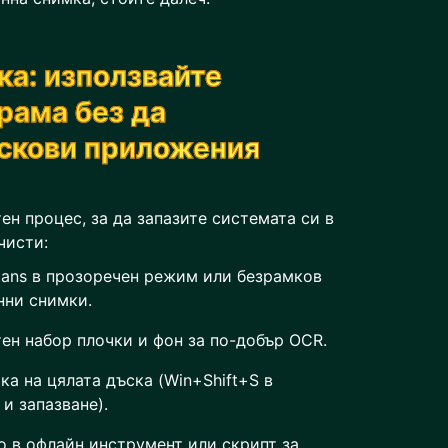
ка: използвайте
рама без да
искови приложения
ен процес, за да запазите системата си в
чисти:
tans в прозоречен режим или безрамков
нни снимки.
ен набор плочки и фон за по-добър OCR.
а на цялата дъска (Win+Shift+S в
и запазване).
 в офлайн инструмент или скрипт за