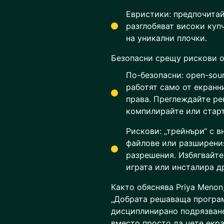
Евристики: предпочитай
разглобяват високи куп
на уникални плочки.
Безопасни срещу рискови о
По-безопасни: open-sou
работят само от екранн
права. Преглеждайте р
компилирайте или старт
Рискови: „трейнъри“ с в
файлове или разширения
разрешения. Избягвайте
играта или инсталира д
Както обяснява Priya Menon
„Добрата решаваща програма
дисциплинирано подрязване
вместо просто да чете екра