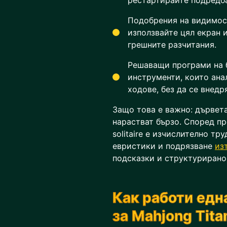
рестартирайте подредба
Подобрения на видимост
използвайте цял екран и
грешните разчитания.
Решаващи програми на 
инструменти, които ана
ходове, без да се внедр
Защо това е важно: дървета
нарастват бързо. Според пр
solitaire е изчислително тр
евристики и подрязване
из
подсказки и структурирано
Как работи ед
за Mahjong Tita