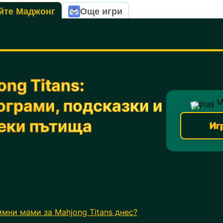
йте Маджонг
Още игри
ng Titans:
грами, подсказки и
еки пътища
Иг
имни мами за Mahjong Titans днес?