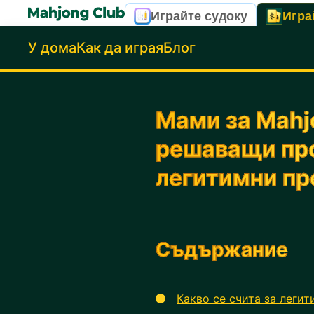
Играйте судоку
Игра
У дома
Как да играя
Блог
Мами за Mahjo
решаващи про
легитимни пр
Съдържание
Какво се счита за легит