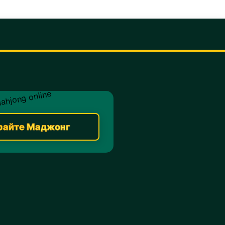
райте Маджонг