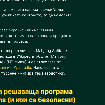
та за ново, често по-добро начало.
та: сменете набора плочки/фона,
 увеличете контраста, за да намалите
база екранна снимка: външни
лизират снимка на екрана и предлагат
яват в процеса.
та на решенията в Mahjong Solitaire
егледа в Wikipedia, общият Mahjong
уден (NP-пълен) и се възползва от
точник: Wikipedia
. Използването на
 търсене имитира тези евристики.
на решаваща програма
ns (и кои са безопасни)