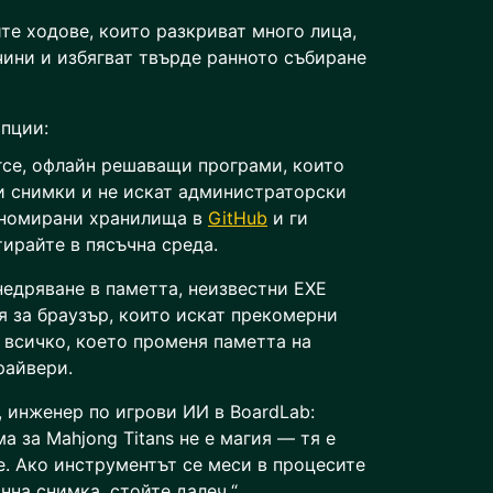
те ходове, които разкриват много лица,
чини и избягват твърде ранното събиране
пции:
rce, офлайн решаващи програми, които
и снимки и не искат администраторски
еномирани хранилища в
GitHub
и ги
ирайте в пясъчна среда.
недряване в паметта, неизвестни EXE
 за браузър, които искат прекомерни
 всичко, което променя паметта на
райвери.
, инженер по игрови ИИ в BoardLab:
 за Mahjong Titans не е магия — тя е
. Ако инструментът се меси в процесите
нна снимка, стойте далеч.“