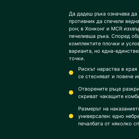
Да дадеш ръка означава да 
противник да спечели ведна
рон; в Хонконг и MCR изхв
печеливша ръка. Според об
комплектите плочки и услов
варианта, но една-единств
точки.
Рискът нараства в края
се стесняват и повече и
Отворените ръце разкри
скриват чакащите комби
Размерът на наказаниет
универсален: едно небр
печалбата от няколко с