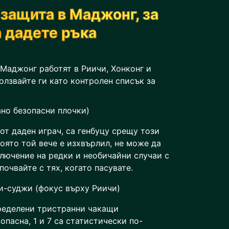
 защита в Маджонг, за
а дадете ръка
 Маджонг работят в Риичи, Хонконг и
лзвайте ги като контролен списък за
ано безопасни плочки)
от даден играч, са генбуцу срещу този
която той вече е изхвърлил, не може да
ключение на редки и необичайни случаи с
почвайте с тях, когато пасувате.
и-суджи (фокус върху Риичи)
ределени тристранни чакащи
опасна, 1 и 7 са статистически по-