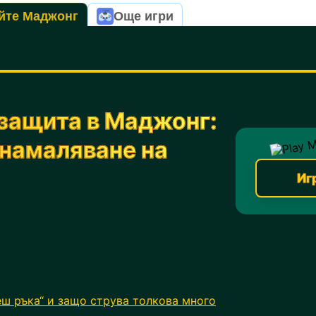
йте Маджонг
Още игри
 защита в Маджонг:
 намаляване на
Иг
еш ръка“ и защо струва толкова много