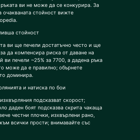
 ръката ви не може да се конкурира. За
а очакваната стойност вижте
opedia.
ливша стойност
ата ви ще печели достатъчно често и ще
 за да компенсира риска от даване на
й ви печели ~25% за 7700, а дадена ръка
то може да е правилно; обърнете
то доминира.
рлянията и натиска по бои
изхвърляния подсказват скорост;
ло даден боят подсказва скрита чакаща
вече честни плочки, изхвърлени рано,
 към всички прости; внимавайте със