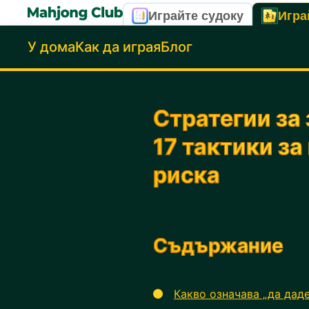
Играйте судоку
Игра
У дома
Как да играя
Блог
Стратегии за
17 тактики за
риска
Съдържание
Какво означава „да дад