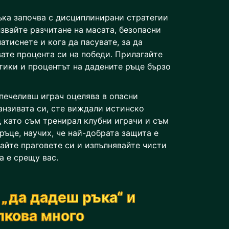
ъка започва с дисциплинирани стратегии
звайте разчитане на масата, безопасни
атиснете и кога да пасувате, за да
вате процента си на победи. Прилагайте
тики и процентът на дадените ръце бързо
 печеливш играч оцелява в опасни
анзивата си, сте виждали истинско
 като съм тренирал клубни играчи и съм
ръце, научих, че най-добрата защита е
найте праговете си и изпълнявайте чисти
а е срещу вас.
 „да дадеш ръка“ и
лкова много