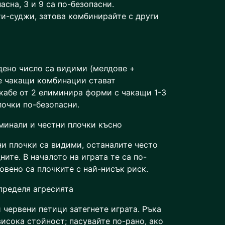
асна, 3 и 9 са по-безопасни.
и-суджи, затова комбинирайте с други
дено число са видими (мелдове +
е чакащи комбинации стават
кабе от 2 елиминира форми с чакащи 1-3
лочки по-безопасни.
минали и честни плочки късно
ни плочки са видими, останалите често
ните. В началото на играта те са по-
овено са плочките с най-нисък риск.
пределя агресията
червени петици затегнете играта. Ръка
исока стойност; пасувайте по-рано, ако