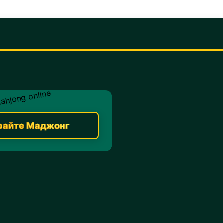
райте Маджонг