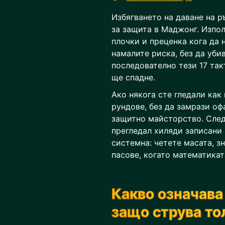
Избягването на даване на р
за защита в Маджонг. Изпол
плочки и преценка кога да н
намалите риска, без да уби
последователно тези 17 так
ще спадне.
Ако някога сте гледали как
рундове, без да замрази оф
защитно майсторство. След
прегледал хиляди записани 
системна: четете масата, з
пасове, когато математикат
Какво означава
защо струва то