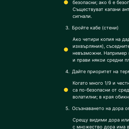
безопасни; ако 6 е безоп
Съществуват капани ант
сигнали.
Бройте кабе (стени)
Ако четири копия на да
изхвърляния), съседнит
невъзможни. Например 
и прави някои средни п
Дайте приоритет на тер
Когато много 1/9 и чест
са по-безопасни от сред
волатилни; в края обикн
Осъзнаването на дора о
Срещу видими дора или 
с множество дора има в