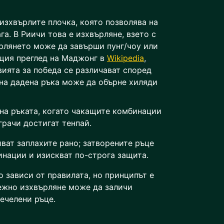
изхвърлите плочка, която позволява на
га. В Риичи това е изхвърляне, взето с
ърлянето може да завърши пунг/чоу или
щия преглед на Маджонг в
Wikipedia
,
ията за победа се различават според
ена дадена ръка може да обърне хиляди
 на ръката, когато чакащите комбинации
грачи достигат тенпай.
ват заплахите рано; затворените ръце
нации и изискват по-строга защита.
о зависи от правилата, но принципът е
ежно изхвърляне може да заличи
печелени ръце.