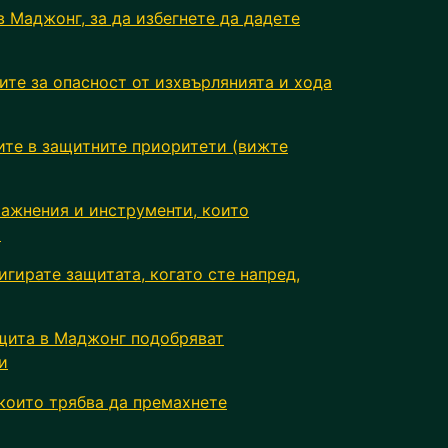
в Маджонг, за да избегнете да дадете
ите за опасност от изхвърлянията и хода
ите в защитните приоритети (вижте
ражнения и инструменти, които
т
игирате защитата, когато сте напред,
ащита в Маджонг подобряват
и
които трябва да премахнете