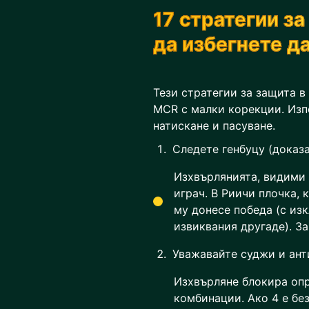
17 стратегии за
да избегнете д
Тези стратегии за защита в
MCR с малки корекции. Изпо
натискане и пасуване.
Следете генбуцу (доказ
Изхвърлянията, видими 
играч. В Риичи плочка, 
му донесе победа (с из
извиквания другаде). За
Уважавайте суджи и ант
Изхвърляне блокира оп
комбинации. Ако 4 е без