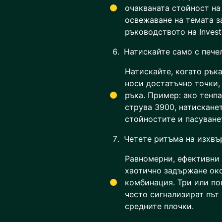
очакваната стойност на
освежаване на темата з
ръководството на Invest
Натискайте само с пече
Натискайте, когато рък
носи достатъчно точки,
ръка. Пример: ако тенпа
струва 3900, натискане
стойностите и пасуване
Четете ритъма на изхвъ
Равномерни, ефективни 
хаотично задържане око
комбинация. Три или по
често сигнализират път
средните плочки.