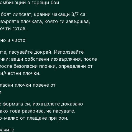
комбинации в горещи бои
 боят липсват, крайни чакащи 3/7 са
върляте плочката, която ги завършва,
очти готов.
но и чисто
ате, пасувайте докрай. Използвайте
очки: ваши собствени изхвърляния, после
после безопасни плочки, определени от
ли/честни плочки.
пасни плочки повече от
и
е формата си, изхвърлете доказано
ако това разкрива, че пасувате.
-малко от плащане при рон.
рачите