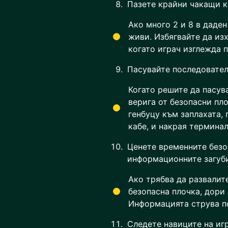
Пазете крайни чакащи 
Ако много 2 и 8 в даден
живи. Избягвайте да изх
когато играч изглежда п
Пасувайте последовател
Когато решите да пасув
верига от безопасни пл
генбуцу към заплахата, 
кабе, и накрая термина
Ценете временните безо
информационните загуб
Ако трябва да развалит
безопасна плочка, дори 
Информацията струва по
Следете навиците на иг