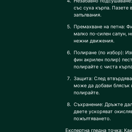
Незабавно подсушаване:
със суха кърпа. Пазете 
запълвания.
Премахване на петна: Ф
малко по-силен сапун, н
нежни движения.
Полиране (по избор): И
фин акрилен полир) пест
полирайте с чиста кърпа
Защита: След втвърдява
може да добави блясък 
полирайте.
Съхранение: Дръжте дал
двете ускоряват окисля
пожълтяването.
Експертна гледна точка: Ка