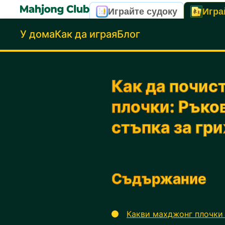
Играйте судоку
Игра
У дома
Как да играя
Блог
Как да почис
плочки: Ръко
стъпка за гр
Съдържание
Какви махджонг плочки 