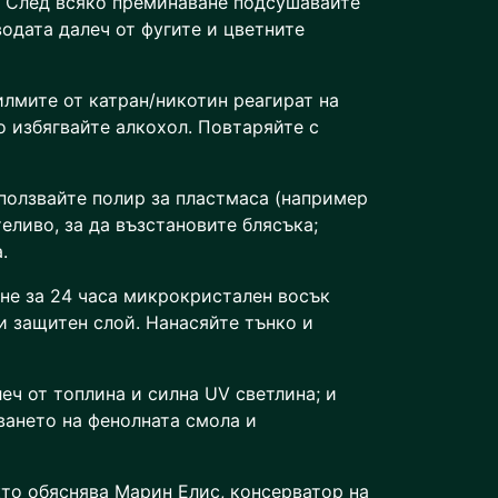
 След всяко преминаване подсушавайте
водата далеч от фугите и цветните
илмите от катран/никотин реагират на
о избягвайте алкохол. Повтаряйте с
зползвайте полир за пластмаса (например
еливо, за да възстановите блясъка;
.
не за 24 часа микрокристален восък
и защитен слой. Нанасяйте тънко и
еч от топлина и силна UV светлина; и
ването на фенолната смола и
кто обяснява Марин Елис, консерватор на