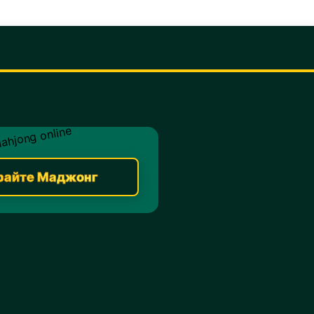
райте Маджонг