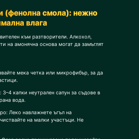
и (фенолна смола): нежно
имална влага
твителен към разтворители. Алкохол,
ти на амонячна основа могат да замъглят
звайте мека четка или микрофибър, за да
астици.
 3–4 капки неутрален сапун за съдове в
рана вода.
ро: Леко навлажнете ъгъл на
чиствайте на малки участъци. Не