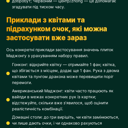
добробут; Червоний — центр/zhong — це допомагає
згадувати під тиском часу.
Приклади з квітами та
підрахунком очок, які можна
застосувати вже зараз
Ось конкретні приклади застосування значень плиток
Маджонгу з урахуванням набору правил.
Гонконг: відкрийте квітку — отримайте 1 фан; квітка,
що збігається з місцем, додає ще 1 фан. Рука з двома
квітами та пунгом дракона може перевищити поріг
перемоги.
Американський Маджонг: квіти часто працюють як
вайлди в межах конкретних рук із картки;
відстежуйте, скільки вже з’явилося, щоб оцінити
реалістичність комбінації.
Домашні столи: до гри вирішіть, чи квіти замінюються,
чи лише дають очки, і чи однаково рахуються