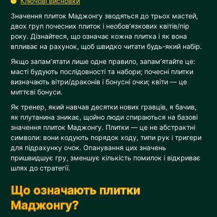
Ключові висновки
Значення плиток Маджонгу зводяться до трьох мастей,
двох груп почесних плиток і необов’язкових квітів/пір
року. Дізнайтеся, що означає кожна плитка і як вона
впливає на рахунок, щоб швидко читати будь-який набір.
Якщо запам’ятати лише одне правило, запам’ятайте це:
масті будують послідовності та набори; почесні плитки
визначають вітри/драконів і бонусні очки; квіти — це
миттєві бонуси.
Як тренер, який навчав десятки нових гравців, я бачив,
як плутанина зникає, щойно люди спираються на базові
значення плиток Маджонгу. Плитки — це не абстрактні
символи: вони кодують порядок ходу, типи рук і тригери
для підрахунку очок. Опанування цих значень
пришвидшує гру, зменшує кількість помилок і відкриває
шлях до стратегії.
Що означають плитки
Маджонгу?