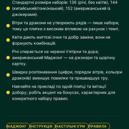
Стандартні розміри наборів: 136 (річі, без квітів), 144
(китайський/гонконзький), 152 (американський із
джокерами).
Вітри та дракони не утворюють рядів — лише набори,
тому це плитки з високим впливом на рахунок і темп.
Квіти дають миттєві очки та добір заміни; вони не
формують комбінацій.
Річі спирається на червоні п’ятірки та дора;
американський Маджонг — на джокери та щорічну
картку.
Швидке розпізнавання (цифри, порядок вітрів, кольори
драконів) зменшує помилки та пришвидшує гру.
Навчайте на прикладі по одній плитці та імітації
добору; робіть акцент на бонусах, характерних для
конкретного набору правил.
МАДЖОНГ
ІНСТРУКЦІЯ
НАСТІЛЬНІ ІГРИ
ПРАВИЛА