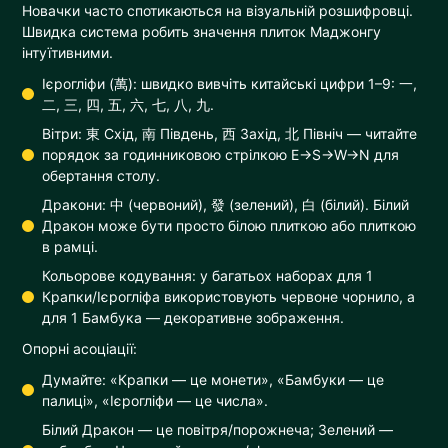
Новачки часто спотикаються на візуальній розшифровці.
Швидка система робить значення плиток Маджонгу
інтуїтивними.
Ієрогліфи (萬): швидко вивчіть китайські цифри 1–9: 一,
二, 三, 四, 五, 六, 七, 八, 九.
Вітри: 東 Схід, 南 Південь, 西 Захід, 北 Північ — читайте
порядок за годинниковою стрілкою E→S→W→N для
обертання столу.
Дракони: 中 (червоний), 發 (зелений), 白 (білий). Білий
Дракон може бути просто білою плиткою або плиткою
в рамці.
Кольорове кодування: у багатьох наборах для 1
Крапки/Ієрогліфа використовують червоне чорнило, а
для 1 Бамбука — декоративне зображення.
Опорні асоціації:
Думайте: «Крапки — це монети», «Бамбуки — це
палиці», «Ієрогліфи — це числа».
Білий Дракон — це повітря/порожнеча; Зелений —