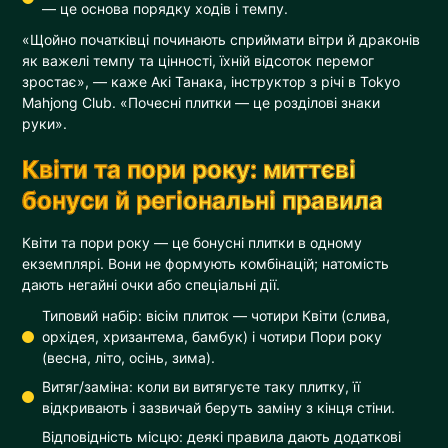
— це основа порядку ходів і темпу.
«Щойно початківці починають сприймати вітри й драконів
як важелі темпу та цінності, їхній відсоток перемог
зростає», — каже Акі Танака, інструктор з річі в Tokyo
Mahjong Club. «Почесні плитки — це розділові знаки
руки».
Квіти та пори року: миттєві
бонуси й регіональні правила
Квіти та пори року — це бонусні плитки в одному
екземплярі. Вони не формують комбінацій; натомість
дають негайні очки або спеціальні дії.
Типовий набір: вісім плиток — чотири Квіти (слива,
орхідея, хризантема, бамбук) і чотири Пори року
(весна, літо, осінь, зима).
Витяг/заміна: коли ви витягуєте таку плитку, її
відкривають і зазвичай беруть заміну з кінця стіни.
Відповідність місцю: деякі правила дають додаткові