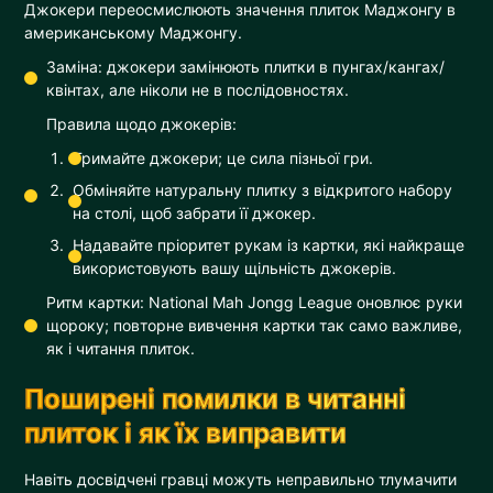
Джокери переосмислюють значення плиток Маджонгу в
американському Маджонгу.
Заміна: джокери замінюють плитки в пунгах/кангах/
квінтах, але ніколи не в послідовностях.
Правила щодо джокерів:
Тримайте джокери; це сила пізньої гри.
Обміняйте натуральну плитку з відкритого набору
на столі, щоб забрати її джокер.
Надавайте пріоритет рукам із картки, які найкраще
використовують вашу щільність джокерів.
Ритм картки: National Mah Jongg League оновлює руки
щороку; повторне вивчення картки так само важливе,
як і читання плиток.
Поширені помилки в читанні
плиток і як їх виправити
Навіть досвідчені гравці можуть неправильно тлумачити