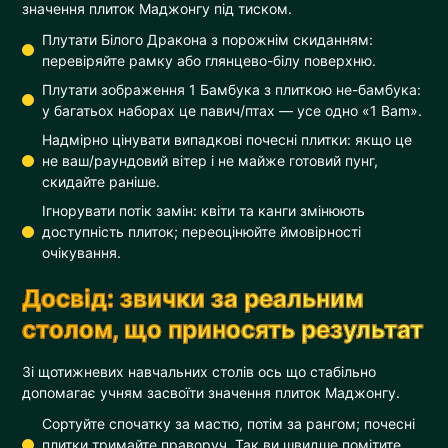
значення плиток Маджонгу під тиском.
Плутати Білого Дракона з порожнім скиданням:
перевіряйте рамку або глянцево-білу поверхню.
Плутати зображення 1 Бамбука з плиткою не-бамбука:
у багатьох наборах це павич/птах — усе одно «1 Bam».
Надмірно цінувати випадкові почесні плитки: якщо це
не ваш/раундовий вітер і не майже готовий пунг,
скидайте раніше.
Ігнорувати потік замін: квіти та канги змінюють
доступність плиток; переоцінюйте ймовірності
очікування.
Досвід: звички за реальним
столом, що приносять результат
Зі щотижневих навчальних столів ось що стабільно
допомагає учням засвоїти значення плиток Маджонгу.
Сортуйте спочатку за мастю, потім за рангом; почесні
плитки тримайте праворуч. Так ви швидше помітите