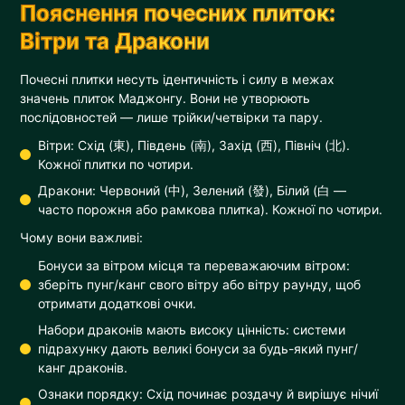
Пояснення почесних плиток:
Вітри та Дракони
Почесні плитки несуть ідентичність і силу в межах
значень плиток Маджонгу. Вони не утворюють
послідовностей — лише трійки/четвірки та пару.
Вітри: Схід (東), Південь (南), Захід (西), Північ (北).
Кожної плитки по чотири.
Дракони: Червоний (中), Зелений (發), Білий (白 —
часто порожня або рамкова плитка). Кожної по чотири.
Чому вони важливі:
Бонуси за вітром місця та переважаючим вітром:
зберіть пунг/канг свого вітру або вітру раунду, щоб
отримати додаткові очки.
Набори драконів мають високу цінність: системи
підрахунку дають великі бонуси за будь-який пунг/
канг драконів.
Ознаки порядку: Схід починає роздачу й вирішує нічиї