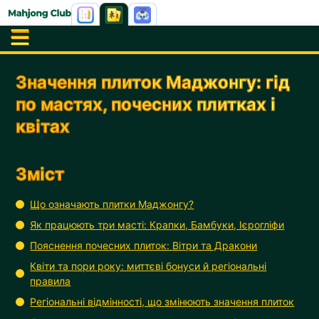
Значення плиток Маджонгу: гід
по мастях, почесних плитках і
квітах
Зміст
Що означають плитки Маджонгу?
Як працюють три масті: Крапки, Бамбуки, Ієрогліфи
Пояснення почесних плиток: Вітри та Дракони
Квіти та пори року: миттєві бонуси й регіональні
правила
Регіональні відмінності, що змінюють значення плиток