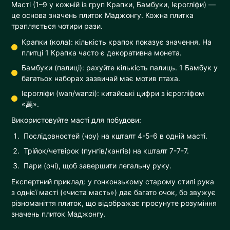
Масті (1–9 у кожній із груп Крапки, Бамбуки, Ієрогліфи) —
це основа значень плиток Маджонгу. Кожна плитка
трапляється чотири рази.
Крапки (кола): кількість крапок показує значення. На
плитці 1 Крапка часто є декоративна монета.
Бамбуки (палиці): рахуйте кількість палиць. 1 Бамбук у
багатьох наборах зазвичай має мотив птаха.
Ієрогліфи (wan/wanzi): китайські цифри з ієрогліфом
«萬».
Використовуйте масті для побудови:
Послідовностей (чоу) на кшталт 4-5-6 в одній масті.
Трійок/четвірок (пунгів/кангів) на кшталт 7-7-7.
Пари (очі), щоб завершити легальну руку.
Експертний приклад: у гонконзькому старому стилі рука
з однієї масті («чиста масть») дає багато очок, бо звужує
різноманіття плиток, що відображає просунуте розуміння
значень плиток Маджонгу.