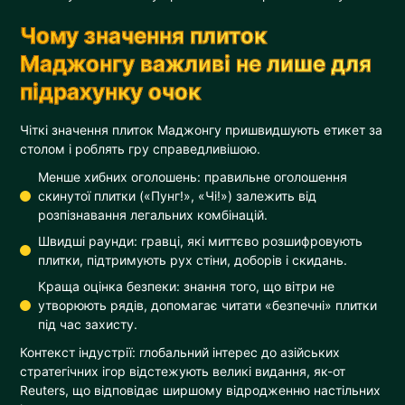
Чому значення плиток
Маджонгу важливі не лише для
підрахунку очок
Чіткі значення плиток Маджонгу пришвидшують етикет за
столом і роблять гру справедливішою.
Менше хибних оголошень: правильне оголошення
скинутої плитки («Пунг!», «Чі!») залежить від
розпізнавання легальних комбінацій.
Швидші раунди: гравці, які миттєво розшифровують
плитки, підтримують рух стіни, доборів і скидань.
Краща оцінка безпеки: знання того, що вітри не
утворюють рядів, допомагає читати «безпечні» плитки
під час захисту.
Контекст індустрії: глобальний інтерес до азійських
стратегічних ігор відстежують великі видання, як-от
Reuters, що відповідає ширшому відродженню настільних