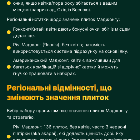
очки, якщо квітка/пора року збігається з вашим
місцем (наприклад, Схід із Весною).
Регіональні нотатки щодо значень плиток Маджонгу:
Гонконг/Китай: квіти дають бонусні очки; збіг із місцем
додає ще.
Річі Маджонг (Японія): без квітів; натомість
використовується система підрахунку на основі яку.
Американський Маджонг: квіти є важливими для
багатьох комбінацій зі щорічної картки й можуть
гнучко працювати в наборах.
Регіональні відмінності, що
змінюють значення плиток
Вибір набору правил змінює значення плиток Маджонгу
та стратегію.
Річі Маджонг: 136 плиток, без квітів, часто 3 червоні
п’ятірки (aka akapai), які додають цінність дорі. Яку
визначають легальні руки. Зростання гри висвітлювали