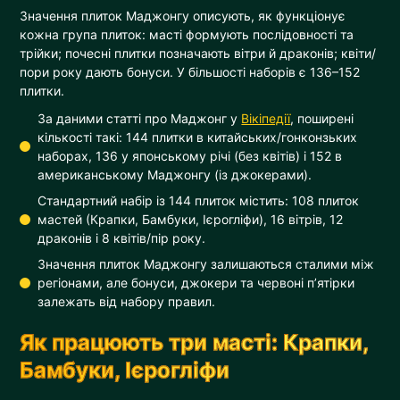
Значення плиток Маджонгу описують, як функціонує
кожна група плиток: масті формують послідовності та
трійки; почесні плитки позначають вітри й драконів; квіти/
пори року дають бонуси. У більшості наборів є 136–152
плитки.
За даними статті про Маджонг у
Вікіпедії
, поширені
кількості такі: 144 плитки в китайських/гонконзьких
наборах, 136 у японському річі (без квітів) і 152 в
американському Маджонгу (із джокерами).
Стандартний набір із 144 плиток містить: 108 плиток
мастей (Крапки, Бамбуки, Ієрогліфи), 16 вітрів, 12
драконів і 8 квітів/пір року.
Значення плиток Маджонгу залишаються сталими між
регіонами, але бонуси, джокери та червоні п’ятірки
залежать від набору правил.
Як працюють три масті: Крапки,
Бамбуки, Ієрогліфи