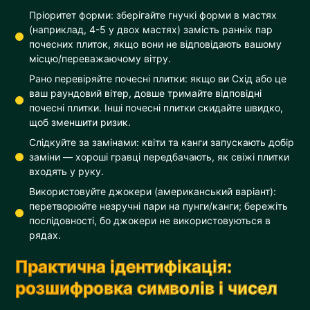
Пріоритет форми: зберігайте гнучкі форми в мастях
(наприклад, 4-5 у двох мастях) замість ранніх пар
почесних плиток, якщо вони не відповідають вашому
місцю/переважаючому вітру.
Рано перевіряйте почесні плитки: якщо ви Схід або це
ваш раундовий вітер, довше тримайте відповідні
почесні плитки. Інші почесні плитки скидайте швидко,
щоб зменшити ризик.
Слідкуйте за замінами: квіти та канги запускають добір
заміни — хороші гравці передбачають, як свіжі плитки
входять у руку.
Використовуйте джокери (американський варіант):
перетворюйте незручні пари на пунги/канги; бережіть
послідовності, бо джокери не використовуються в
рядах.
Практична ідентифікація:
розшифровка символів і чисел