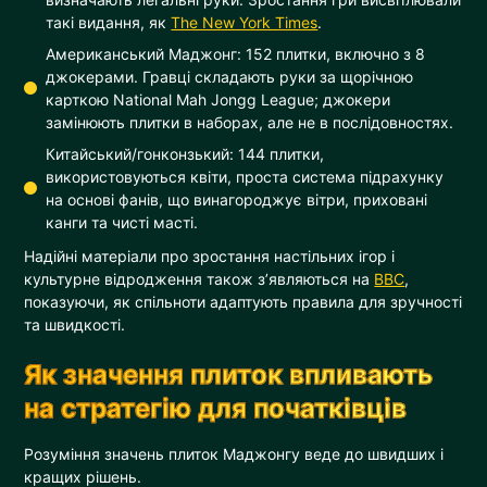
такі видання, як
The New York Times
.
Американський Маджонг: 152 плитки, включно з 8
джокерами. Гравці складають руки за щорічною
карткою National Mah Jongg League; джокери
замінюють плитки в наборах, але не в послідовностях.
Китайський/гонконзький: 144 плитки,
використовуються квіти, проста система підрахунку
на основі фанів, що винагороджує вітри, приховані
канги та чисті масті.
Надійні матеріали про зростання настільних ігор і
культурне відродження також з’являються на
BBC
,
показуючи, як спільноти адаптують правила для зручності
та швидкості.
Як значення плиток впливають
на стратегію для початківців
Розуміння значень плиток Маджонгу веде до швидших і
кращих рішень.