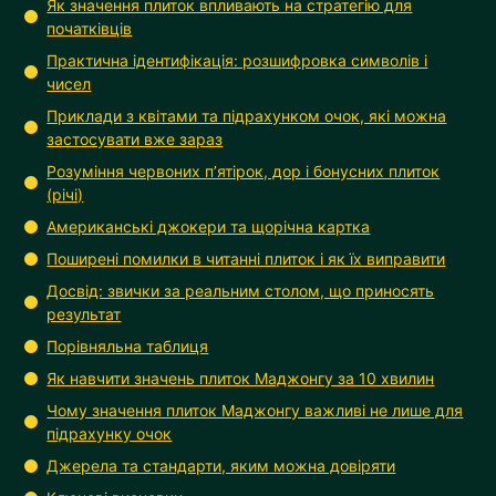
Як значення плиток впливають на стратегію для
початківців
Практична ідентифікація: розшифровка символів і
чисел
Приклади з квітами та підрахунком очок, які можна
застосувати вже зараз
Розуміння червоних п’ятірок, дор і бонусних плиток
(річі)
Американські джокери та щорічна картка
Поширені помилки в читанні плиток і як їх виправити
Досвід: звички за реальним столом, що приносять
результат
Порівняльна таблиця
Як навчити значень плиток Маджонгу за 10 хвилин
Чому значення плиток Маджонгу важливі не лише для
підрахунку очок
Джерела та стандарти, яким можна довіряти