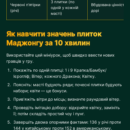
3 плитки (по
Червоні п’ятірки
Вбудована цінність
одній у кожній
(річі)
дорі
масті)
Як навчити значень плиток
Маджонгу за 10 хвилин
Використайте цей мініурок, щоб швидко ввести нових
гравців у гру.
Покажіть по одній плитці: 1 і 9 Крапка/Бамбук/
Ієрогліф; Вітер; кожного Дракона; Квітку.
Поясніть: масті будують ряди; почесні плитки будують
набори; квіти — це бонуси.
Прив’яжіть вітри до місць; визначте раундовий вітер.
Проведіть імітацію добору: відкрийте квітку, замініть
її; потім складіть простий чоу і пунг.
Завершіть двома опорними фактами: 136 у річі проти
144 у китайському проти 152 в американському.