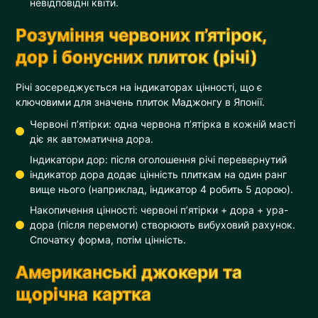
невідповідні квіти.
Розуміння червоних п’ятірок,
дор і бонусних плиток (річі)
Річі зосереджується на індикаторах цінності, що є
ключовими для значень плиток Маджонгу в Японії.
Червоні п’ятірки: одна червона п’ятірка в кожній масті
діє як автоматична дора.
Індикатори дор: після оголошення річі перевернутий
індикатор дора додає цінність плиткам на один ранг
вище нього (наприклад, індикатор 4 робить 5 дорою).
Накопичення цінності: червоні п’ятірки + дора + ура-
дора (після перемоги) створюють вибуховий рахунок.
Спочатку форма, потім цінність.
Американські джокери та
щорічна картка