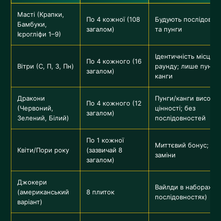
Масті (Крапки,
По 4 кожної (108
Будують послідовно
Бамбуки,
загалом)
та пунги
Ієрогліфи 1–9)
Ідентичність місця/
По 4 кожного (16
Вітри (С, П, З, Пн)
раунду; лише пунги
загалом)
канги
Дракони
Пунги/канги високої
По 4 кожного (12
(Червоний,
цінності; без
загалом)
Зелений, Білий)
послідовностей
По 1 кожної
Миттєвий бонус; до
Квіти/Пори року
(зазвичай 8
заміни
загалом)
Джокери
Вайлди в наборах (н
(американський
8 плиток
послідовностях)
варіант)